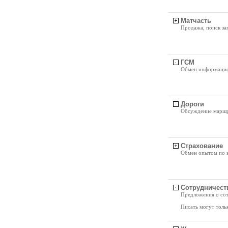
Матчасть
Продажа, поиск за
ГСМ
Обмен информацией
Дороги
Обсуждение маршру
Страхование
Обмен опытом по в
Сотрудничест
Предложения о сот
Писать могут толь