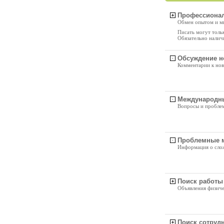
Профессионал
Обмен опытом и мн
Писать могут толь
Обязательно налич
Обсуждение н
Комментарии к но
Международны
Вопросы и пробле
Проблемные ме
Информация о слож
Поиск работы
Объявления физиче
Поиск сотруд