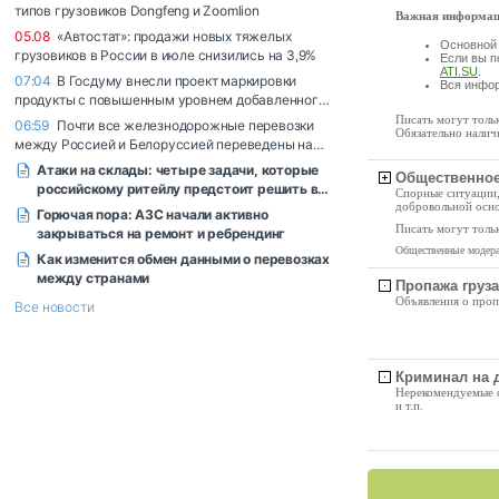
Важная информац
Основной 
Если вы п
ATI.SU
.
Вся инфор
Писать могут толь
Обязательно налич
Общественное
Спорные ситуации,
добровольной осно
Писать могут толь
Общественные модер
Пропажа груза
Объявления о проп
Криминал на д
Нерекомендуемые с
и т.п.