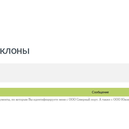
 клоны
Сообщение
кументы, по которым Вы идентифицируете меня с ООО Северный порт. А также с ООО Южн