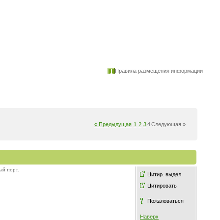
Правила размещения информации
« Предыдущая
1
2
3
4
Следующая »
ый порт.
Цитир. выдел.
Цитировать
Пожаловаться
Наверх