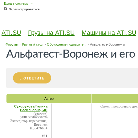
Вход в систему >>
Зарегистрироваться
ATI.SU
Грузы на ATI.SU
Машины на ATI.SU
Форумы
>
Круглый стол
>
Обсуждение подозрите...
>
Альфатест-Воронеж и ...
Альфатест-Воронеж и его
ОТВЕТИТЬ
Автор
Сухорукова Галина
Семен, предоставьте до
Васильевна, ИП
(удалена)
(ИНН:363102558276)
Экспедитор-перевозчик ,
Воронеж
Код:476634
#61