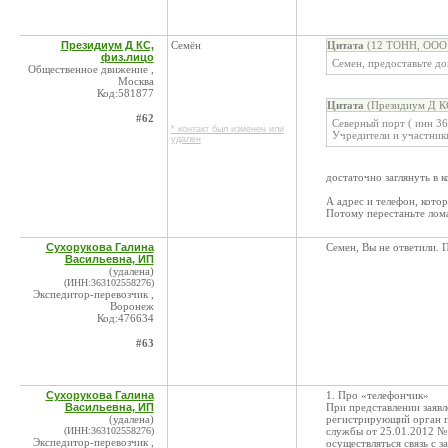
Президиум Д КС,
Семён
Цитата
(12 ТОНН, ООО 
физ.лицо
Семен, предоставьте д
Общественное движение ,
Москва
Код:581877
Цитата
(Президиум Д КС
#62
Северный порт ( инн 36
* контакт был изменен или
Учредители и участник
удален
достаточно заглянуть в 
А адрес и телефон, кото
Потому перестаньте лом
Сухорукова Галина
Семен, Вы не ответили. 
Васильевна, ИП
(удалена)
(ИНН:363102558276)
Экспедитор-перевозчик ,
Воронеж
Код:476634
#63
Сухорукова Галина
1. Про «телефончик»
Васильевна, ИП
При представлении заявл
(удалена)
регистрирующий орган п
(ИНН:363102558276)
службы от 25.01.2012 № 
Экспедитор-перевозчик ,
осуществляться связь с з