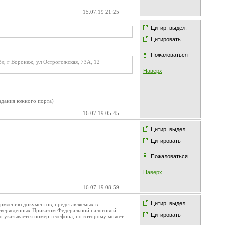
15.07.19 21:25
Цитир. выдел.
Цитировать
Пожаловаться
бл, г Воронеж, ул Острогожская, 73А, 12
Наверх
оздания южного порта)
16.07.19 05:45
Цитир. выдел.
Цитировать
Пожаловаться
Наверх
16.07.19 08:59
Цитир. выдел.
ормлению документов, представляемых в
утвержденных Приказом Федеральной налоговой
Цитировать
о указывается номер телефона, по которому может