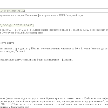
@ 15.07.2019 21:25)
окументы, по которым Вы идентифицируете меня с ООО Северный порт
, ООО @ 15.07.2019 20:15)
64134007) - 11.04.2014 (в Челябинск перерегистрировано в Тонак) 394052, Воронежская о
и Сухоруков Виталий Александрович
контур фокус
рый вы якобы арендовали у Южный порт изначально числился за 10 и 11 тонн (задолго до с
ать комедию, Виталий
Предоставьте документы, иначе Ваши размышления - фантазии.
ения (уведомления) для государственной регистрации в соответствии с Требованиями к оф
ри государственной регистрации юридических лиц, индивидуальных предпринимателей, 
ММВ-7-6/25@, в соответствующих разделах (пунктах) заявления (уведомления) обязательн
аявителем (www.nalog.ru).