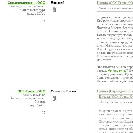
Справедливость, ООО
Евгений
Цитата
(ОСК-Транс, ООО
Экспедитор-перевозчик ,
Заказчик настаивает на
Санкт-Петербург
Код:2292726
30 дней прошло с даты, 
Кто расчитывал доставку
#6
стоят в ожидании погод
Доставка Москва-Владиво
от 2 до 30, иногда и до
только скоропорт, чтобы
может предугадать погод
никто не может предугад
дней. Максимум, что вы 
Всё. Оттуда уже как слож
от вас, ни от вашего зака
Если ваш заказчик оттуда
мой текст.
Что касается вашего пер
рамках
Регламента
? По
по фатку доставки. Ну и
быть доставлен, путем о
Нельзя требовать достав
ОСК-Транс, ООО
Осипова Елена
Цитата
(Справедливость
(ИНН:7715924420)
Цитата
(ОСК-Транс, О
Экспедитор-перевозчик ,
Москва
Заказчик настаивает н
Код:525456
30 дней прошло с даты,
#7
Кто расчитывал доставк
рейде стоят в ожидани
Доставка Москва-Владив
от 2 до 30, иногда и д
только скоропорт, чтоб
может предугадать пого