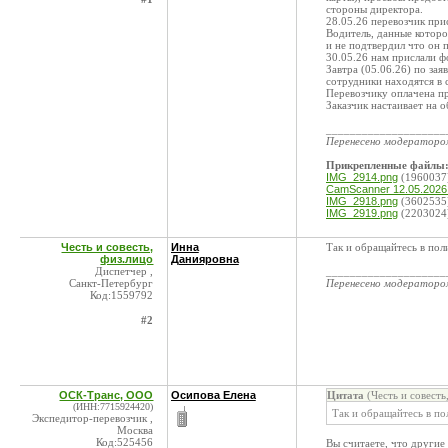
стороны директора.
28.05.26 перевозчик прис
Водитель, данные которог
и не подтвердил что он 
30.05.26 нам прислали ф
Завтра (05.06.26) по за
сотрудники находятся в 
Перевозчику оплачена пр
Заказчик настаивает на 
____________________
Перенесено модератор
Прикрепленные файлы
IMG_2914.png
(1960037
CamScanner 12.05.2026 
IMG_2918.png
(3602535
IMG_2919.png
(2203024
Честь и совесть,
Инна
Так и обращайтесь в пол
физ.лицо
Данияровна
Диспетчер ,
____________________
Санкт-Петербург
Перенесено модератор
Код:1559792
#2
ОСК-Транс, ООО
Осипова Елена
Цитата
(Честь и совесть
(ИНН:7715924420)
Так и обращайтесь в по
Экспедитор-перевозчик ,
Москва
Код:525456
Вы считаете, что другие