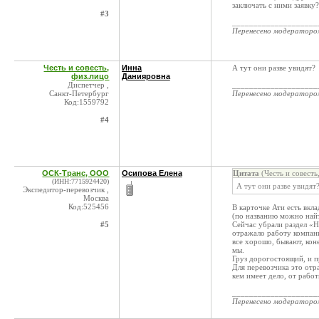
заключать с ними заявку?
#3
____________________
Перенесено модератор
Честь и совесть,
Инна
А тут они разве увидят?
физ.лицо
Данияровна
Диспетчер ,
____________________
Санкт-Петербург
Перенесено модератор
Код:1559792
#4
ОСК-Транс, ООО
Осипова Елена
Цитата
(Честь и совесть
(ИНН:7715924420)
А тут они разве увидят
Экспедитор-перевозчик ,
Москва
Код:525456
В карточке Ати есть вкл
(по названию можно найт
#5
Сейчас убрали раздел «Н
отражало работу компани
все хорошо, бывают, коне
мы.
Груз дорогостоящий, и 
Для перевозчика это отр
кем имеет дело, от рабо
____________________
Перенесено модератор