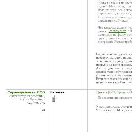
никто не может предуг
5 дней. Максимум, что 
Владивосток. Всё. Отту
перевозчика, ни от вас,
Если ваш заказчик оттуд
перешлите мой текст.
Что касается вашего пе
рамках
Регламента
? П
претензии по фатку дос
груз должен быть доста
география. Нельзя треб
Перевозчик не предостав
перевозчика, это в поряд
У нас машины регулярно 
первый год в перевозках.
А сроки доставки опреде
сколько туда едут машин
грузов на пароме «зелен
Если ваш заказчик запро
не поднимая трубки и не
Справедливость, ООО
Евгений
Цитата
(ОСК-Транс, ООО
Экспедитор-перевозчик ,
Перевозчик не предост
Санкт-Петербург
Код:2292726
У вас прописана ответст
Что хотите от КС в рамк
#8