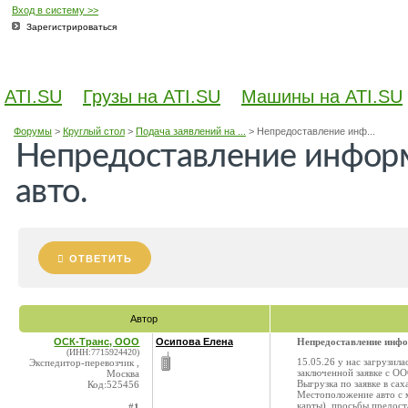
Вход в систему >>
Зарегистрироваться
ATI.SU
Грузы на ATI.SU
Машины на ATI.SU
Форумы
>
Круглый стол
>
Подача заявлений на ...
>
Непредоставление инф...
Непредоставление инфор
авто.
ОТВЕТИТЬ
Автор
ОСК-Транс, ООО
Осипова Елена
Непредоставление инфо
(ИНН:7715924420)
15.05.26 у нас загрузил
Экспедитор-перевозчик ,
заключенной заявке с 
Москва
Выгрузка по заявке в сах
Код:525456
Местоположение авто с м
карты), просьбы предост
#1