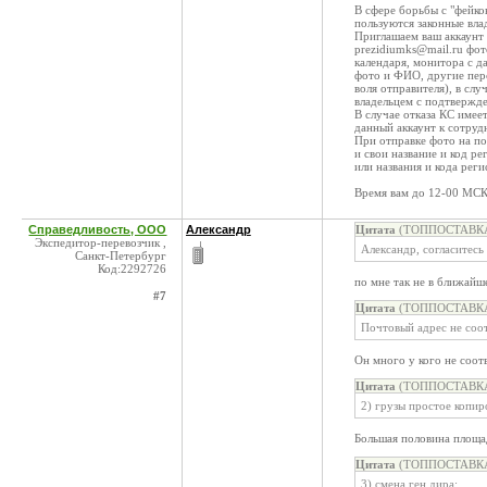
В сфере борьбы с "фейко
пользуются законные вла
Приглашаем ваш аккаунт 
prezidiumks@mail.ru фот
календаря, монитора с д
фото и ФИО, другие пер
воля отправителя), в сл
владельцем с подтвержд
В случае отказа КС имее
данный аккаунт к сотруд
При отправке фото на п
и свои название и код ре
или названия и кода рег
Время вам до 12-00 МСК
Справедливость, ООО
Александр
Цитата
(ТОППОСТАВКА,
Экспедитор-перевозчик ,
Александр, согласитесь 
Санкт-Петербург
Код:2292726
по мне так не в ближайш
#7
Цитата
(ТОППОСТАВКА,
Почтовый адрес не соот
Он много у кого не соотв
Цитата
(ТОППОСТАВКА,
2) грузы простое копир
Большая половина площа
Цитата
(ТОППОСТАВКА,
3) смена ген дира;