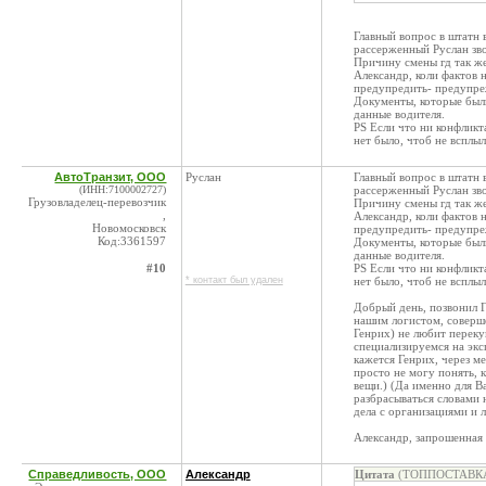
Главный вопрос в штатн 
рассерженный Руслан зво
Причину смены гд так же
Александр, коли фактов н
предупредить- предупре
Документы, которые были
данные водителя.
PS Если что ни конфликт
нет было, чтоб не всплы
АвтоТранзит, ООО
Руслан
Главный вопрос в штатн 
(ИНН:7100002727)
рассерженный Руслан зво
Грузовладелец-перевозчик
Причину смены гд так же
,
Александр, коли фактов н
Новомосковск
предупредить- предупре
Код:3361597
Документы, которые были
данные водителя.
#10
PS Если что ни конфликт
* контакт был удален
нет было, чтоб не всплы
Добрый день, позвонил Г
нашим логистом, соверше
Генрих) не любит переку
специализируемся на экс
кажется Генрих, через м
просто не могу понять, 
вещи.) (Да именно для Ва
разбрасываться словами 
дела с организациями и 
Александр, запрошенная 
Справедливость, ООО
Александр
Цитата
(ТОППОСТАВКА,