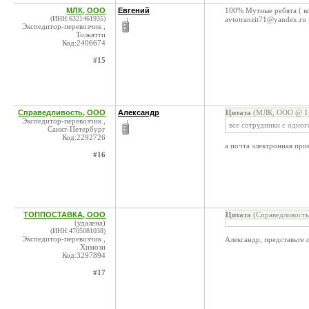
МЛК, ООО
Евгений
100% Мутные ребята ( ко
(ИНН:6321461935)
avtotranzit71@yandex.ru
Экспедитор-перевозчик ,
Тольятти
Код:2406674
#15
Справедливость, ООО
Александр
Цитата
(МЛК, ООО @ 11
Экспедитор-перевозчик ,
все сотрудники с одно
Санкт-Петербург
Код:2292726
а почта электронная при
#16
ТОППОСТАВКА, ООО
Цитата
(Справедливость
(удалена)
(ИНН:4705081038)
Экспедитор-перевозчик ,
Александр, представьте 
Химози
Код:3297894
#17