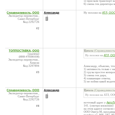
5) прислали транспорт н
6) смена ген директора м
Справедливость, ООО
Александр
Ну похожи на
АТЛ, ООО
Экспедитор-перевозчик ,
Санкт-Петербург
Код:2292726
#2
ТОППОСТАВКА, ООО
Цитата
(Справедливость
(удалена)
Ну похожи на
АТЛ, ОО
(ИНН:4705081038)
Экспедитор-перевозчик ,
Химози
Код:3297894
Александр, объясню, что
1) активность только с н
#3
2) грузы простое копиро
3) смена ген дира;
4) плавающие ответы;
5) не пойми какой водите
Справедливость, ООО
Александр
Цитата
(Справедливость
Экспедитор-перевозчик ,
Ну похожи на АТЛ, ОО
Санкт-Петербург
Код:2292726
почтовый адрес у
АвтоТ
141. (смотри вложение)
#4
на этом адресе согласно
ООО Омега-М, находящая
телефон +7‒906‒587‒80‒5