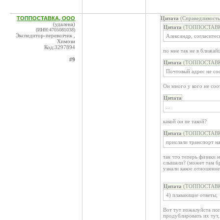
ТОППОСТАВКА, ООО
Цитата
(Справедливость
(удалена)
Цитата
(ТОППОСТАВКА
(ИНН:4705081038)
Экспедитор-перевозчик ,
Александр, согласитес
Химози
Код:3297894
по мне так не в ближай
#9
Цитата
(ТОППОСТАВКА
Почтовый адрес не соо
Он много у кого не соо
Цитата
...
какой он не такой?
Цитата
(ТОППОСТАВКА
прислали транспорт н
так что теперь физики 
слышали? (может там бр
узнали какое отношение
Цитата
(ТОППОСТАВКА
4) плавающие ответы;
Вот тут пожалуйста по
продублировать их тут,