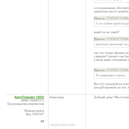
и в нормальных абсолютн
директора могут решить 
Цитата
(ТОППОСТАВКА,
5) не пойми какой води
какой он не такой?
Цитата
(ТОППОСТАВКА,
прислали транспорт на
так что теперь физики н
слышали? (может там бра
узнали какое отношение 
Цитата
(ТОППОСТАВКА,
4) плавающие ответы;
Вот тут пожалуйста попо
продублировать их тут, 
АвтоТранзит, ООО
Александр
Добрый день! Мы готовы 
(ИНН:7100002727)
Грузовладелец-перевозчик
,
Новомосковск
Код:3361597
#8
* контакт был удален