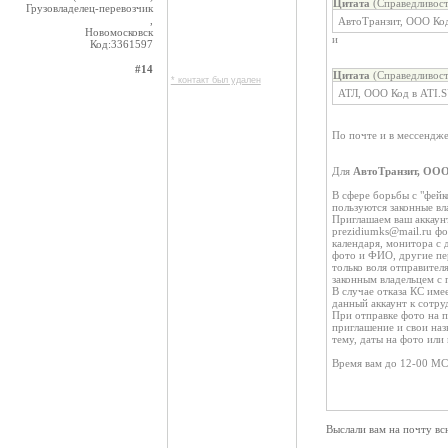
Цитата
(Справедливост
Грузовладелец-перевозчик
,
АвтоТранзит, ООО Ко
Новомосковск
и
Код:3361597
#14
Цитата
(Справедливост
* контакт был удален
АТЛ, ООО Код в ATI.
По почте и в мессендж
Для
АвтоТранзит, ООО
В сфере борьбы с "фейк
пользуются законные в
Приглашаем ваш аккаунт
prezidiumks@mail.ru фо
календаря, монитора с 
фото и ФИО, другие пе
только воля отправител
законным владельцем с
В случае отказа КС име
данный аккаунт к сотру
При отправке фото на 
приглашение и свои наз
тему, даты на фото или
Время вам до 12-00 МС
Выслали вам на почту 