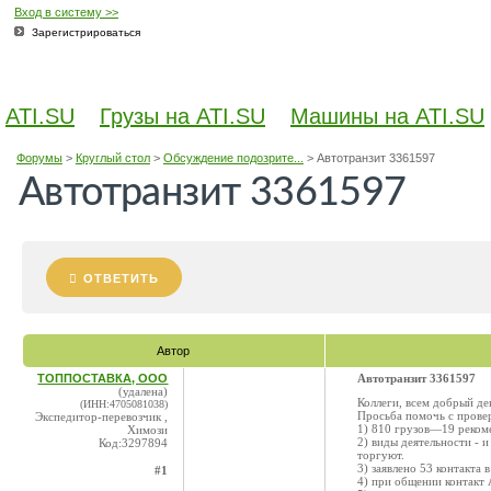
Вход в систему >>
Зарегистрироваться
ATI.SU
Грузы на ATI.SU
Машины на ATI.SU
Форумы
>
Круглый стол
>
Обсуждение подозрите...
>
Автотранзит 3361597
Автотранзит 3361597
ОТВЕТИТЬ
Автор
ТОППОСТАВКА, ООО
Автотранзит 3361597
(удалена)
Коллеги, всем добрый де
(ИНН:4705081038)
Просьба помочь с провер
Экспедитор-перевозчик ,
1) 810 грузов—19 реком
Химози
2) виды деятельности - 
Код:3297894
торгуют.
3) заявлено 53 контакта 
#1
4) при общении контакт 