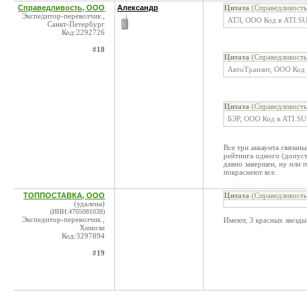
Справедливость, ООО
Александр
Цитата
(Справедливость
Экспедитор-перевозчик ,
АТЛ, ООО Код в ATI.S
Санкт-Петербург
Код:2292726
#18
Цитата
(Справедливость
АвтоТранзит, ООО Код 
Цитата
(Справедливость
БЭР, ООО Код в ATI.SU
Все три аккаунта связаны
рейтинга одного (допуст
давно завершен, ну или 
покраснеют все.
ТОППОСТАВКА, ООО
Цитата
(Справедливость
(удалена)
(ИНН:4705081038)
Экспедитор-перевозчик ,
Имеют, 3 красных звезды
Химози
Код:3297894
#19