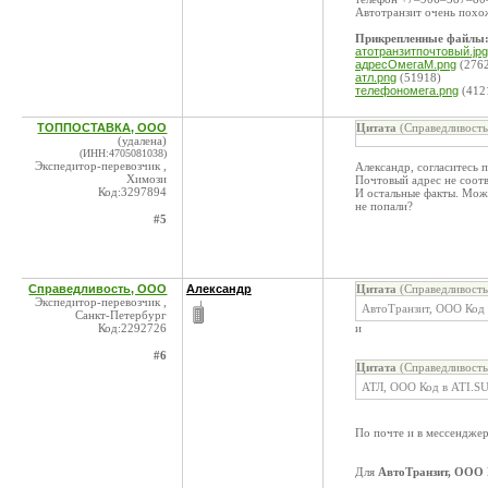
Автотранзит очень похо
Прикрепленные файлы
атотранзитпочтовый.jpg
адресОмегаМ.png
(276
атл.png
(51918)
телефономега.png
(412
ТОППОСТАВКА, ООО
Цитата
(Справедливость
(удалена)
(ИНН:4705081038)
Экспедитор-перевозчик ,
Александр, согласитесь п
Химози
Почтовый адрес не соотв
Код:3297894
И остальные факты. Може
не попали?
#5
Справедливость, ООО
Александр
Цитата
(Справедливость
Экспедитор-перевозчик ,
АвтоТранзит, ООО Код 
Санкт-Петербург
Код:2292726
и
#6
Цитата
(Справедливость
АТЛ, ООО Код в ATI.S
По почте и в мессендже
Для
АвтоТранзит, ООО 