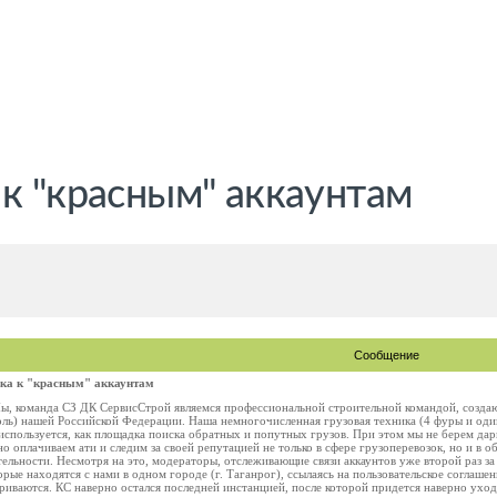
к "красным" аккаунтам
Сообщение
ка к "красным" аккаунтам
Мы, команда СЗ ДК СервисСтрой являемся профессиональной строительной командой, созда
ль) нашей Российской Федерации. Наша немногочисленная грузовая техника (4 фуры и оди
используется, как площадка поиска обратных и попутных грузов. При этом мы не берем дар
но оплачиваем ати и следим за своей репутацией не только в сфере грузоперевозок, но и в 
ельности. Несмотря на это, модераторы, отслеживающие связи аккаунтов уже второй раз за
орые находятся с нами в одном городе (г. Таганрог), ссылаясь на пользовательское соглаш
триваются. КС наверно остался последней инстанцией, после которой придется наверно ухо