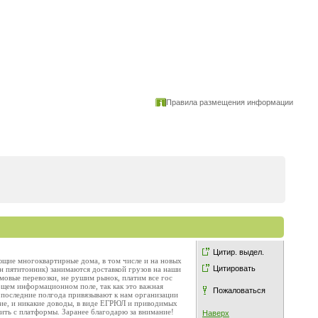
Правила размещения информации
Цитир. выдел.
ющие многоквартирные дома, в том числе и на новых
Цитировать
н пятитонник) занимаются доставкой грузов на наши
мовые перевозки, не рушим рынок, платим все гос
общем информационном поле, так как это важная
Пожаловаться
 последние полгода привязывают к нам организации
ение, и никакие доводы, в виде ЕГРЮЛ и приводимых
дить с платформы. Заранее благодарю за внимание!
Наверх