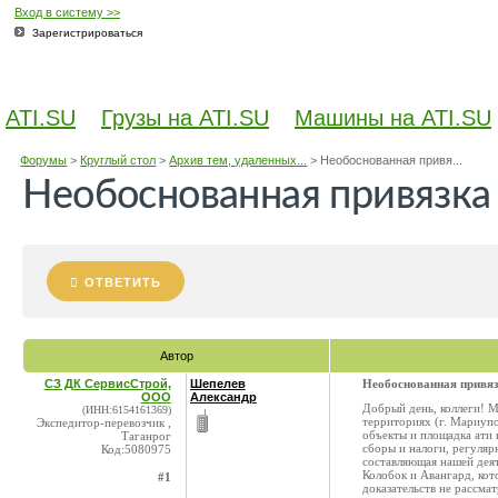
Вход в систему >>
Зарегистрироваться
ATI.SU
Грузы на ATI.SU
Машины на ATI.SU
Форумы
>
Круглый стол
>
Архив тем, удаленных...
>
Необоснованная привя...
Необоснованная привязка 
ОТВЕТИТЬ
Автор
СЗ ДК СервисСтрой,
Шепелев
Необоснованная привяз
ООО
Александр
Добрый день, коллеги! 
(ИНН:6154161369)
территориях (г. Мариупо
Экспедитор-перевозчик ,
объекты и площадка ати 
Таганрог
сборы и налоги, регуляр
Код:5080975
составляющая нашей деят
Колобок и Авангард, кот
#1
доказательств не рассма