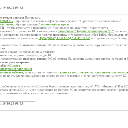
_____________________
ом
19.10.25 09:53
о темам отвязки
Вам нужно:
ентом КС
и при подаче заявления зафиксировать фразой: "С регламентом ознакомились"
той папке
, образцы заявлений
можно найти здесь
АТИ
- то Вы начинаете с переписки со "Специалист по аккунтам " через тикеты
аккунтам" отправил на КС - то заводите в
этой папке "Подача заявлений на "КС"
свою тем
 и вставляете скопированную полную переписку с Модераторами (без файла, без ссылки, вс
а указываются в таком виде
Промфрахт, ООО Код в АТИ 10052
-это делается через "гипер
 положительном итоговом мнении КС об отвязке Вы должны иметь поручителя, согласно п 
- то:
ываете ссылку на обсуждение о привязке
зательства, опровергающие доводы КС
 положительном итоговом мнении КС об отвязке Вы должны иметь поручителя, согласно п 
емы на рассмотрение:
 сайте КС
здесь
;
ссмотрения заявления
 личный кабинет
, если что-то не понятно -
краткая инструкция по пополнению личного с
 на почту prezidiumks@mail.ru ссылку на своё заявление и логин регистрации на сайте КС
: Любое итоговое мнение КС может быть отменено администрацией АТИ. Мнение АТИ и КС м
ового мнения КС не несёт. Сообщения на форуме КС не являются умалением деловой репут
у пользователя сайта, а не по поводу организации
_____________________
ом
19.10.25 09:53