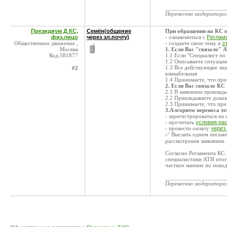
____________________
Перенесено модератор
Президиум Д КС,
Семён(общение
При обращении на КС п
физ.лицо
через эл.почту)
- ознакомиться с
Реглам
Общественное движение ,
- создаете свою тему в
э
Москва
1. Если Вас "связало" 
Код:581877
1.1 Если "Специалист по 
1.2 Описываете ситуацию
1.3 Все действующие лиц
#2
кликабельная
1.4 Принимаете, что при
2. Если Вас связало КС
2.1 В заявление приклад
2.2 Прикладываете дока
2.3 Принимаете, что при
3.Алгоритм переноса т
- зарегистрироваться на
- прочитать
условия ра
- провести оплату
через
✅ Выслать одним письмом
рассмотрения заявления.
Согласно Регламента КС
специалистами АТИ итог
частное мнение по повод
____________________
Перенесено модератор