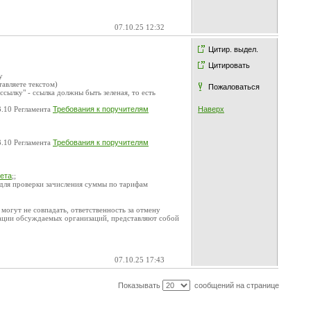
07.10.25 12:32
Цитир. выдел.
Цитировать
у
тавляете текстом)
Пожаловаться
 ссылку" - ссылка должны быть зеленая, то есть
3.10 Регламента
Требования к поручителям
Наверх
3.10 Регламента
Требования к поручителям
чета
;;
 для проверки зачисления суммы по тарифам
огут не совпадать, ответственность за отмену
ации обсуждаемых организаций, представляют собой
07.10.25 17:43
Показывать
сообщений на странице