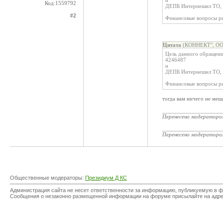
и
Код:1559792
ДЕПБ Интернешнл ТО, 
#2
Финансовые вопросы ре
Цитата
(КОННЕКТ", ООО
Цель данного обращени
4246487
и
ДЕПБ Интернешнл ТО, 
Финансовые вопросы ре
тогда вам ничего не меш
____________________
Перенесено модератор
____________________
Перенесено модератор
Общественные модераторы:
Президиум Д КС
Администрация сайта не несет ответственности за информацию, публикуемую в ф
Сообщения о незаконно размещенной информации на форуме присылайте на адр