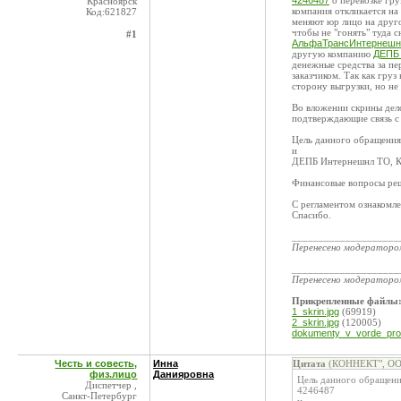
4246487
о перевозке гру
Красноярск
компания откликается на 
Код:621827
меняют юр лицо на другое
чтобы не "гонять" туда 
#1
АльфаТрансИнтернешнл
другую компанию
ДЕПБ 
денежные средства за пе
заказчиком. Так как груз
сторону выгрузки, но не 
Во вложении скрины де
подтверждающие связь 
Цель данного обращения
и
ДЕПБ Интернешнл ТО, К
Финансовые вопросы реш
С регламентом ознакомл
Спасибо.
____________________
Перенесено модератор
____________________
Перенесено модератор
Прикрепленные файлы
1_skrin.jpg
(69919)
2_skrin.jpg
(120005)
dokumenty_v_vorde_pros
Честь и совесть,
Инна
Цитата
(КОННЕКТ", ООО
физ.лицо
Данияровна
Цель данного обращени
Диспетчер ,
4246487
Санкт-Петербург