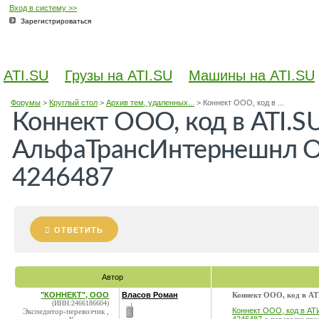
Вход в систему >>
Зарегистрироваться
ATI.SU
Грузы на ATI.SU
Машины на ATI.SU
Форумы
>
Круглый стол
>
Архив тем, удаленных...
>
Коннект ООО, код в ...
Коннект ООО, код в ATI.S
АльфаТрансИнтернешнл ОО
4246487
ОТВЕТИТЬ
Автор
"КОННЕКТ", ООО
Власов Роман
Коннект ООО, код в AT
(ИНН:2466186604)
Коннект ООО, код в АТ
Экспедитор-перевозчик ,