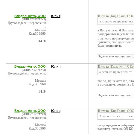
Владал-Авто, ООО
Юлия
Цитата
(КирТранс, ООО 
(ИНН:7735571243)
что надо отправить акт 
Грузовладелец-перевозчик
,
Москва
я Вас умоляю. Я Вам как
Код:306960
поддерживаете учатсника
Если есть подтверждение
#418
признать, что долг дейс
было возникнуть
____________________
Перенесено модератор
Владал-Авто, ООО
Юлия
Цитата
(Глава К(Ф)Х Ег
(ИНН:7735571243)
а если не прав в чем то
Грузовладелец-перевозчик
,
Москва
воооо, признаёте же, чт
Код:306960
в остальном, согласна с 
#419
____________________
Перенесено модератор
Владал-Авто, ООО
Юлия
Цитата
(КирТранс, ООО 
(ИНН:7735571243)
А если и может, то тихо
Грузовладелец-перевозчик
,
Москва
тогда предлагаю обращени
Код:306960
рассматривать на ОД КС