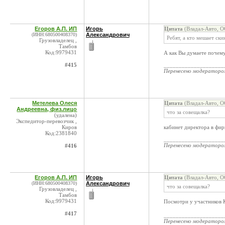
Егоров А.П. ИП
Игорь
Цитата
(Владал-Авто, О
(ИНН:680500408370)
Александрович
Ребят, а кто мешает ск
Грузовладелец ,
Тамбов
Код:9979431
А как Вы думаете почем
#415
____________________
Перенесено модератор
Метелева Олеся
Цитата
(Владал-Авто, О
Андреевна, физ.лицо
что за совещалка?
(удалена)
Экспедитор-перевозчик ,
Киров
кабинет директора в фир
Код:2381840
____________________
Перенесено модератор
#416
Егоров А.П. ИП
Игорь
Цитата
(Владал-Авто, О
(ИНН:680500408370)
Александрович
что за совещалка?
Грузовладелец ,
Тамбов
Код:9979431
Посмотри у участников К
#417
____________________
Перенесено модератор