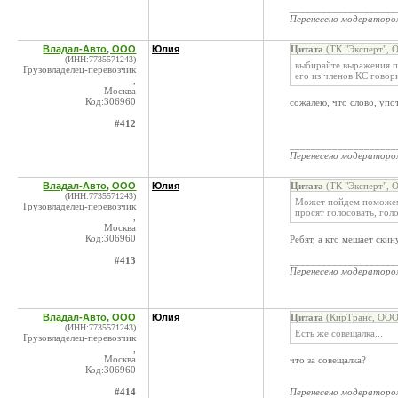
____________________
Перенесено модератор
Владал-Авто, ООО
Юлия
Цитата
(ТК "Эксперт", 
(ИНН:7735571243)
выбирайте выражения п
Грузовладелец-перевозчик
его из членов КС говор
,
Москва
Код:306960
сожалею, что слово, упо
#412
____________________
Перенесено модератор
Владал-Авто, ООО
Юлия
Цитата
(ТК "Эксперт", 
(ИНН:7735571243)
Может пойдем поможем 
Грузовладелец-перевозчик
просят голосовать, голо
,
Москва
Код:306960
Ребят, а кто мешает ски
#413
____________________
Перенесено модератор
Владал-Авто, ООО
Юлия
Цитата
(КирТранс, ООО 
(ИНН:7735571243)
Есть же совещалка...
Грузовладелец-перевозчик
,
Москва
что за совещалка?
Код:306960
____________________
#414
Перенесено модератор