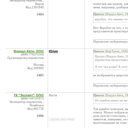
Экспедитор-перевозчик ,
Киров
помогаем как можем, для
Код:2381840
меня, например, разбира
Цитата
(Владал-Авто, О
#404
коробит, что именно тот
Нет. Коробит не это, а т
представители транспорт
____________________
Перенесено модератор
Владал-Авто, ООО
Юлия
Цитата
(КирТранс, ООО 
(ИНН:7735571243)
Цитата (Владал-Авто, 
Грузовладелец-перевозчик
перевозчик предоставил
,
Москва
А это чья аська? А этот
Код:306960
#405
не возбраняется запросит
____________________
Перенесено модератор
ТК "Эксперт", ООО
Настя
Цитата
(Владал-Авто, О
(ИНН:7447197871)
От ошибок никто не за
Экспедитор-перевозчик ,
Челябинск
Код:481736
Так давайте поможем, мы
ответа. Может пойдем п
#406
день просят голосовать, 
* контакт был удален
заявителя, наверняка, он 
малотонажками он тоже 