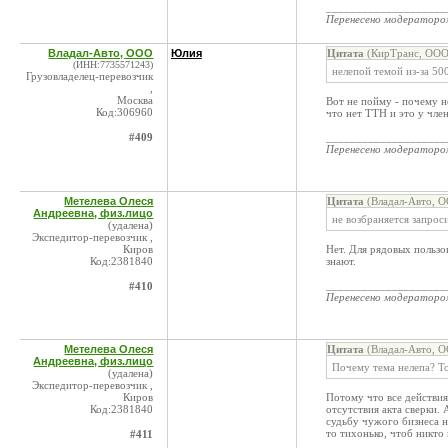
____________________
Перенесено модератор
Владал-Авто, ООО
Юлия
Цитата
(КирТранс, ООО 
(ИНН:7735571243)
нелепой темой из-за 50
Грузовладелец-перевозчик
,
Москва
Вот не пойму - почему н
Код:306960
что нет ТТН и это у чле
#409
____________________
Перенесено модератор
Метелева Олеся
Цитата
(Владал-Авто, О
Андреевна, физ.лицо
не возбраняется запрос
(удалена)
Экспедитор-перевозчик ,
Киров
Нет. Для рядовых пользов
Код:2381840
знают.
____________________
#410
Перенесено модератор
Метелева Олеся
Цитата
(Владал-Авто, О
Андреевна, физ.лицо
Почему тема нелепа? То
(удалена)
Экспедитор-перевозчик ,
Киров
Потому что все действия
Код:2381840
отсутствия акта сверки.
судьбу чужого бизнеса 
то тихонько, чтоб никто 
#411