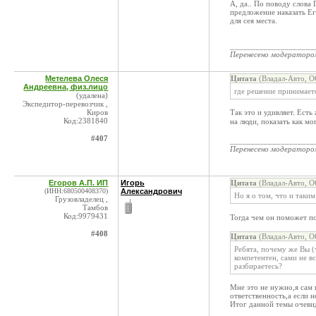
А, да.. По поводу слов
предложение наказать Ег
для сея места.
____________________
Перенесено модератор
Метелева Олеся
Цитата
(Владал-Авто, О
Андреевна, физ.лицо
где решение принимает
(удалена)
Экспедитор-перевозчик ,
Киров
Так это и удивляет. Есть 
Код:2381840
на люди, показать как м
#407
____________________
Перенесено модератор
Егоров А.П. ИП
Игорь
Цитата
(Владал-Авто, О
(ИНН:680500408370)
Александрович
Но я о том, что и таки
Грузовладелец ,
Тамбов
Код:9979431
Тогда чем он поможет по
#408
Цитата
(Владал-Авто, О
Ребята, почему же Вы (
компетентен, сами не в
разбираетесь?
Мне это не нужно,я сам 
ответственность,а если н
Итог данной темы очеви