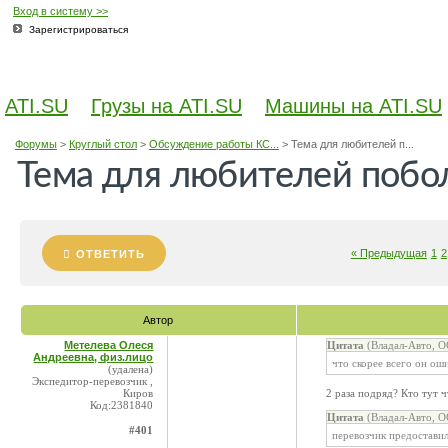
Вход в систему >>
Зарегистрироваться
ATI.SU
Грузы на ATI.SU
Машины на ATI.SU
Форумы
>
Круглый стол
>
Обсуждение работы КС...
>
Тема для любителей п...
Тема для любителей побол
« Предыдущая
1
2
ОТВЕТИТЬ
Автор
Метелева Олеся
Цитата
(Владал-Авто, О
Андреевна, физ.лицо
что скорее всего он ош
(удалена)
Экспедитор-перевозчик ,
Киров
2 раза подряд? Кто тут 
Код:2381840
Цитата
(Владал-Авто, О
#401
перевозчик предоставил