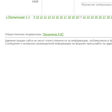
#420
____________________
Перенесено модератор
« Предыдущая
1
2
…
9
10
11
12
13
14
15
16
17
18
19
20
21
22
23
24
25
26
27
28
Общественные модераторы:
Президиум Д КС
Администрация сайта не несет ответственности за информацию, публикуемую в ф
Сообщения о незаконно размещенной информации на форуме присылайте на адр