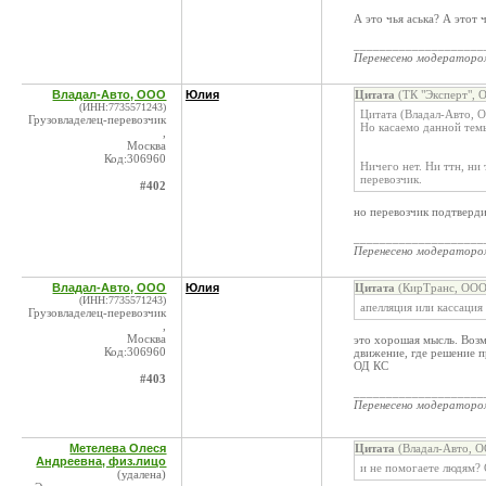
А это чья аська? А этот 
____________________
Перенесено модератор
Владал-Авто, ООО
Юлия
Цитата
(ТК "Эксперт", 
(ИНН:7735571243)
Цитата (Владал-Авто, 
Грузовладелец-перевозчик
Но касаемо данной темы
,
Москва
Код:306960
Ничего нет. Ни ттн, ни 
перевозчик.
#402
но перевозчик подтверди
____________________
Перенесено модератор
Владал-Авто, ООО
Юлия
Цитата
(КирТранс, ООО 
(ИНН:7735571243)
апелляция или кассация
Грузовладелец-перевозчик
,
Москва
это хорошая мысль. Возм
Код:306960
движение, где решение 
ОД КС
#403
____________________
Перенесено модератор
Метелева Олеся
Цитата
(Владал-Авто, О
Андреевна, физ.лицо
и не помогаете людям?
(удалена)