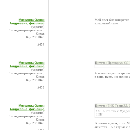
Метелева Олеся
Мой пост был конкретно
Андреевна, физ.лицо
конкретной теме.
(удалена)
Экспедитор-перевозчик ,
Киров
Код:2381840
#454
Метелева Олеся
Цитата
(Президиум ОД К
Андреевна, физ.лицо
(удалена)
Экспедитор-перевозчик ,
А зачем тему-то в архив
Киров
в топе, пусть и в архиве
Код:2381840
#455
Метелева Олеся
Цитата
(РИК-ТрансЭЛ, 
Андреевна, физ.лицо
Ой! А что там с Мудре
(удалена)
НП?
Экспедитор-перевозчик ,
Киров
Код:2381840
В том-то и дело, что с
акцептах... А в случае 