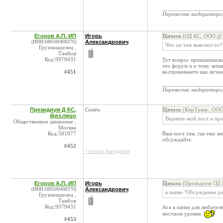
____________________
Перенесено модератор
Егоров А.П. ИП
Игорь
Цитата
(ОД КС, ООО @ 0
(ИНН:680500408370)
Александрович
Что он там выяснил то?
Грузовладелец ,
Тамбов
Код:9979431
Тут вопрос принципиальн
это форум и к чему заты
#451
воспринимаете как личн
____________________
Перенесено модератор
Президиум Д КС,
Семён
Цитата
(КирТранс, ООО 
физ.лицо
Верните мой пост и про
Общественное движение ,
Москва
Код:581877
Ваш пост там, где ему м
обсуждайте.
#452
* контакт был удален
Егоров А.П. ИП
Игорь
Цитата
(Президиум ОД К
(ИНН:680500408370)
Александрович
в папке "Обсуждение р
Грузовладелец ,
Тамбов
Код:9979431
Ага в папке для любител
местном уровне.
#453