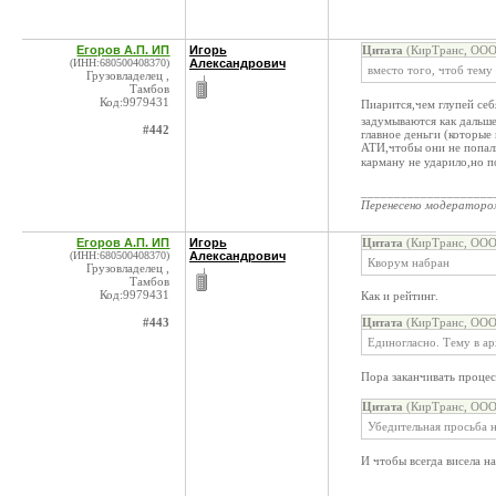
Егоров А.П. ИП
Игорь
Цитата
(КирТранс, ООО 
(ИНН:680500408370)
Александрович
вместо того, чтоб тему 
Грузовладелец ,
Тамбов
Код:9979431
Пиарится,чем глупей себ
задумываются как дальше
#442
главное деньги (которые 
АТИ,чтобы они не попали
карману не ударило,но 
____________________
Перенесено модератор
Егоров А.П. ИП
Игорь
Цитата
(КирТранс, ООО 
(ИНН:680500408370)
Александрович
Кворум набран
Грузовладелец ,
Тамбов
Код:9979431
Как и рейтинг.
#443
Цитата
(КирТранс, ООО 
Единогласно. Тему в а
Пора заканчивать проце
Цитата
(КирТранс, ООО 
Убедительная просьба н
И чтобы всегда висела н
____________________