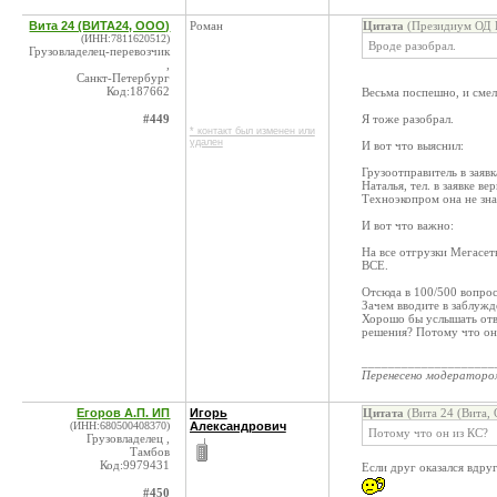
Вита 24 (ВИТА24, ООО)
Роман
Цитата
(Президиум ОД К
(ИНН:7811620512)
Вроде разобрал.
Грузовладелец-перевозчик
,
Санкт-Петербург
Код:187662
Весьма поспешно, и смел
#449
Я тоже разобрал.
* контакт был изменен или
удален
И вот что выяснил:
Грузоотправитель в заявк
Наталья, тел. в заявке в
Техноэкопром она не знае
И вот что важно:
На все отгрузки Мегасет
ВСЕ.
Отсюда в 100/500 вопро
Зачем вводите в заблуж
Хорошо бы услышать отв
решения? Потому что он
____________________
Перенесено модератор
Егоров А.П. ИП
Игорь
Цитата
(Вита 24 (Вита,
(ИНН:680500408370)
Александрович
Потому что он из КС?
Грузовладелец ,
Тамбов
Код:9979431
Если друг оказался вдру
#450