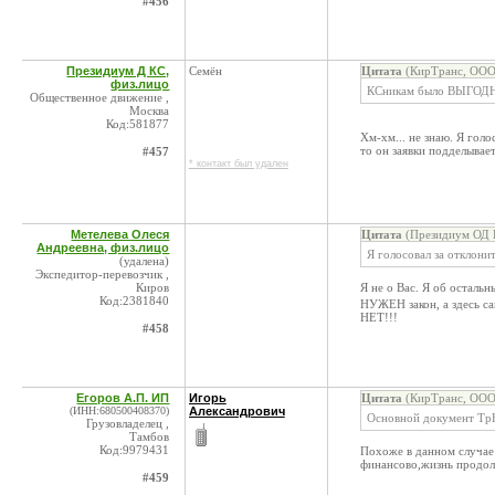
#456
Президиум Д КС,
Семён
Цитата
(КирТранс, ООО 
физ.лицо
КСникам было ВЫГОДН
Общественное движение ,
Москва
Код:581877
Хм-хм... не знаю. Я голо
то он заявки подделывает
#457
* контакт был удален
Метелева Олеся
Цитата
(Президиум ОД К
Андреевна, физ.лицо
Я голосовал за отклонит
(удалена)
Экспедитор-перевозчик ,
Киров
Я не о Вас. Я об осталь
Код:2381840
НУЖЕН закон, а здесь с
НЕТ!!!
#458
Егоров А.П. ИП
Игорь
Цитата
(КирТранс, ООО 
(ИНН:680500408370)
Александрович
Основной документ ТрН
Грузовладелец ,
Тамбов
Код:9979431
Похоже в данном случае 
финансово,жизнь продол
#459