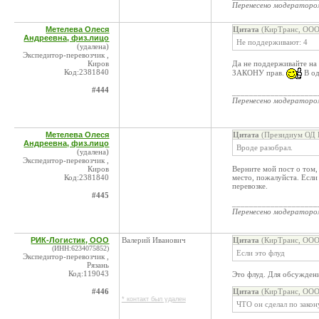
Перенесено модератор
Метелева Олеся
Цитата
(КирТранс, ООО 
Андреевна, физ.лицо
Не поддерживают: 4
(удалена)
Экспедитор-перевозчик ,
Киров
Да не поддерживайте на
Код:2381840
ЗАКОНУ прав.
В од
#444
____________________
Перенесено модератор
Метелева Олеся
Цитата
(Президиум ОД К
Андреевна, физ.лицо
Вроде разобрал.
(удалена)
Экспедитор-перевозчик ,
Киров
Верните мой пост о том,
Код:2381840
место, пожалуйста. Если 
перевозке.
#445
____________________
Перенесено модератор
РИК-Логистик, ООО
Валерий Иванович
Цитата
(КирТранс, ООО 
(ИНН:6234075852)
Если это флуд
Экспедитор-перевозчик ,
Рязань
Код:119043
Это флуд. Для обсуждени
#446
Цитата
(КирТранс, ООО 
* контакт был удален
ЧТО он сделал по закон