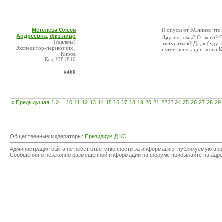
Метелева Олеся
И опусы от КСников что "
Андреевна, физ.лицо
Другие темы? От кого? О
(удалена)
заступаться? Да, я буду
Экспедитор-перевозчик ,
путём репутации всего 
Киров
Код:2381840
#460
« Предыдущая
1
2
…
10
11
12
13
14
15
16
17
18
19
20
21
22
23
24
25
26
27
28
29
Общественные модераторы:
Президиум Д КС
Администрация сайта не несет ответственности за информацию, публикуемую в ф
Сообщения о незаконно размещенной информации на форуме присылайте на адр