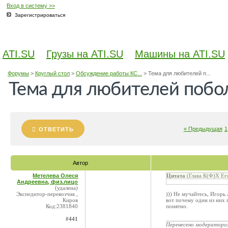
Вход в систему >>
Зарегистрироваться
ATI.SU
Грузы на ATI.SU
Машины на ATI.SU
Форумы
>
Круглый стол
>
Обсуждение работы КС...
>
Тема для любителей п...
Тема для любителей побол
« Предыдущая
1
ОТВЕТИТЬ
Автор
Метелева Олеся
Цитата
(Глава К(Ф)Х Ег
Андреевна, физ.лицо
(удалена)
Экспедитор-перевозчик ,
))) Не мучайтесь, Игорь
Киров
вот почему один из них п
Код:2381840
понятно.
____________________
#441
Перенесено модератор