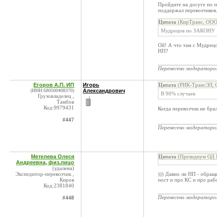
Пройдите на досуге по 
поддержал перевозчиков
Цитата
(КирТранс, ООО 
Мудрецов по ЗАКОНУ
Ой! А что там с Мудрец
НП?
____________________
Перенесено модератор
Егоров А.П. ИП
Игорь
Цитата
(РИК-ТрансЭЛ, 
(ИНН:680500408370)
Александрович
В 90% случаев
Грузовладелец ,
Тамбов
Код:9979431
Когда перевозчик не брал
#447
____________________
Перенесено модератор
Метелева Олеся
Цитата
(Президиум ОД К
Андреевна, физ.лицо
(удалена)
Экспедитор-перевозчик ,
))) Давно ли НП - обращ
Киров
пост и про КС и про раб
Код:2381840
____________________
Перенесено модератор
#448