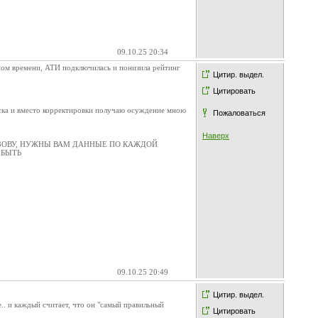
09.10.25 20:34
ном времени, АТИ подключилась и понизила рейтинг
Цитир. выдел.
Цитировать
ка и вместо корректировки получаю осуждение мною
Пожаловаться
Наверх
ЗОВУ, НУЖНЫ ВАМ ДАННЫЕ ПО КАЖДОЙ
 БЫТЬ
09.10.25 20:49
Цитир. выдел.
е.. и каждый считает, что он "самый правильный
Цитировать