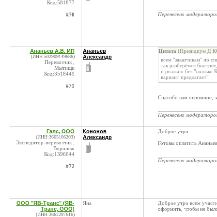
Код:581877
____________________
Перенесено модератор
#70
Ананьев А.В. ИП
Ананьев
Цитата
(Президиум Д КС
(ИНН:502909149686)
Александр
всем "заказчикам" по с
Перевозчик ,
так разберёмся быстрее
Мытищи
и реально без "сколько
Код:3518449
вариант предлагает"
#71
Спасибо вам огромное, з
____________________
Перенесено модератор
Галс, ООО
Кононов
Доброе утро.
(ИНН:3665106203)
Александр
Экспедитор-перевозчик ,
Готовы оплатить Анань
Воронеж
Код:1396644
____________________
Перенесено модератор
#72
ООО "ЯВ-Транс" (ЯВ-
Яна
Доброе утро всем участн
Транс, ООО)
оформить, чтобы не было
(ИНН:3662297616)