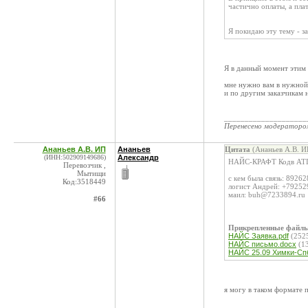
частично оплаты, а пла
Я покидаю эту тему - з
Я в данный момент этим 
мне нужно вам в нужной 
и по другим заказчикам 
____________________
Перенесено модератор
Ананьев А.В. ИП
Ананьев
Цитата
(Ананьев А.В. И
(ИНН:502909149686)
Александр
НАЙС-КРАФТ Кодв ATI
Перевозчик ,
Мытищи
с кем была связь: 892
Код:3518449
логист Андрей: +7925
маил: buh@7233894.ru
#66
Прикрепленные файл
НАЙС Заявка.pdf
(252
НАЙС письмо.docx
(1
НАЙС 25.09 Химки-Спб
я могу в таком формате 
____________________