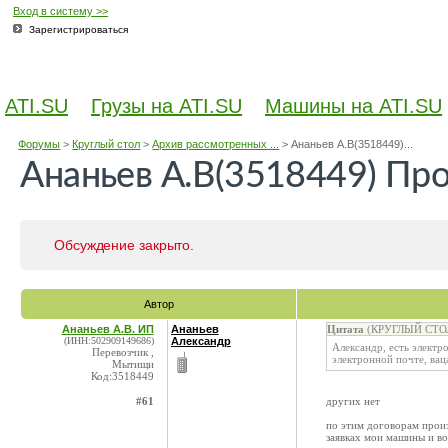
Вход в систему >>
Зарегистрироваться
ATI.SU
Грузы на ATI.SU
Машины на ATI.SU
Форумы
>
Круглый стол
>
Архив рассмотренных ...
>
Ананьев А.В(3518449)...
Ананьев А.В(3518449) П
Обсуждение закрыто.
Автор
Ананьев А.В. ИП
Ананьев
Цитата
(КРУГЛЫЙ СТОЛ 
(ИНН:502909149686)
Александр
Александр, есть элект
Перевозчик ,
электронной почте, ваца
Мытищи
Код:3518449
#61
других нет
по этим договорам произ
заявках мои машины и в