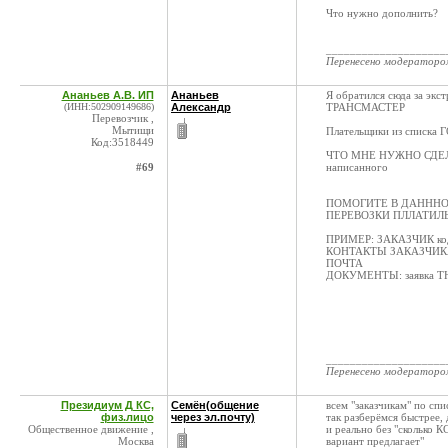
Что нужно дополнить?
____________________
Перенесено модератор
Ананьев А.В. ИП
Ананьев
Я обратился сюда за эк
(ИНН:502909149686)
Александр
ТРАНСМАСТЕР
Перевозчик ,
Мытищи
Плательщики из спис
Код:3518449
ЧТО МНЕ НУЖНО СДЕЛАТЬ
#69
написанного
ПОМОГИТЕ В ДАНННО
ПЕРЕВОЗКИ ПЛЛАТИЛ
ПРИМЕР: ЗАКАЗЧИК код
КОНТАКТЫ ЗАКАЗЧИК
ПОЧТА
ДОКУМЕНТЫ: заявка ТН
____________________
Перенесено модератор
Президиум Д КС,
Семён(общение
всем "заказчикам" по сп
физ.лицо
через эл.почту)
так разберёмся быстрее,
Общественное движение ,
и реально без "сколько К
Москва
вариант предлагает"