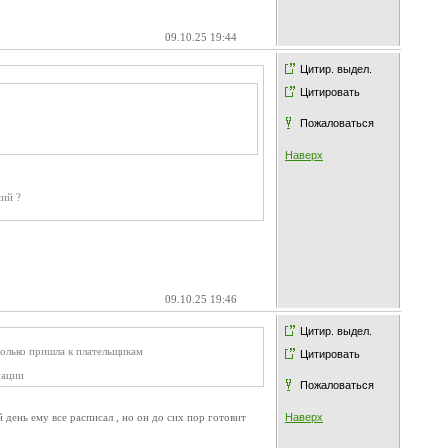
09.10.25 19:44
Цитир. выдел.
Цитировать
Пожаловаться
Наверх
ний ?
09.10.25 19:46
Цитир. выдел.
только пришла к плательщикам
Цитировать
уации
Пожаловаться
й день ему все расписал , но он до сих пор готовит
Наверх