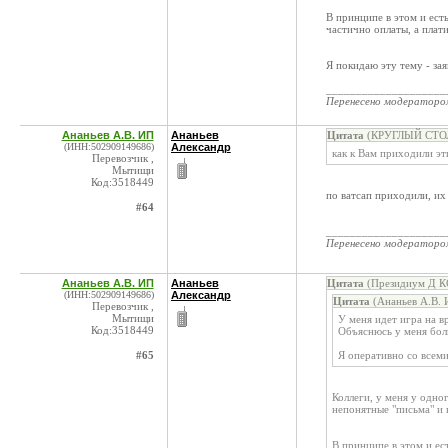
В принципе в этом и ест
частично оплаты, а плат
Я покидаю эту тему - за
____________________
Перенесено модератор
Ананьев А.В. ИП
Ананьев
Цитата
(КРУГЛЫЙ СТОЛ 
(ИНН:502909149686)
Александр
как к Вам приходили эт
Перевозчик ,
Мытищи
Код:3518449
по ватсап приходили, их
#64
____________________
Перенесено модератор
Ананьев А.В. ИП
Ананьев
Цитата
(Президиум Д КС
(ИНН:502909149686)
Александр
Цитата
(Ананьев А.В. 
Перевозчик ,
Мытищи
У меня идет игра на 
Код:3518449
Объяснюсь у меня боль
#65
Я оперативно со всем
Коллеги, у меня у одног
непонятные "письма" и
В принципе в этом и ес