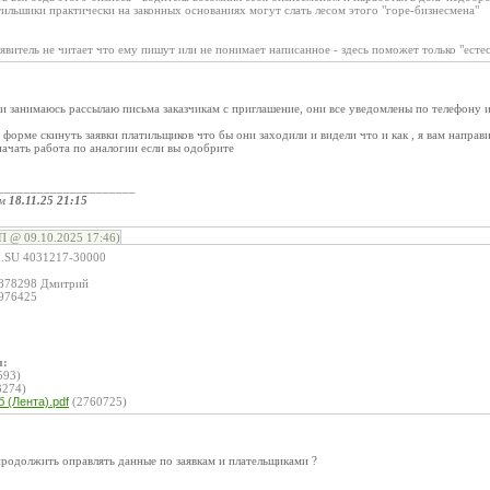
тильшики практически на законных основаниях могут слать лесом этого "горе-бизнесмена"
аявитель не читает что ему пишут или не понимает написанное - здесь поможет только "ест
и занимаюсь рассылаю письма заказчикам с приглашение, они все уведомлены по телефону и
форме скинуть заявки платильщиков что бы они заходили и видели что и как , я вам напр
начать работа по аналогии если вы одобрите
_____________________
ом
18.11.25 21:15
П @ 09.10.2025 17:46)
.SU 4031217-30000
62878298 Дмитрий
2976425
ы:
593)
3274)
 (Лента).pdf
(2760725)
продолжить оправлять данные по заявкам и плательщиками ?
_____________________