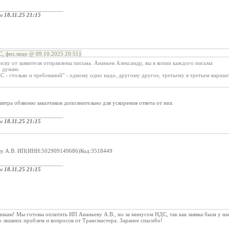
_____________________
ом
18.11.25 21:15
, физ.лицо @ 09.10.2025 20:51)
писку от заявителя отправлены письма. Ананьев Александр, вы в копии каждого письма
, думаю
 КС - столько и требований" - одному одно надо, другому другое, третьему в третьем вариан
автра обзвоню заказчиков дополнительно для ускорения ответа от них
_____________________
ом
18.11.25 21:15
еву А.В. ИП(ИНН:502909149686)Код:3518449
_____________________
ом
18.11.25 21:15
икам! Мы готовы оплатить ИП Ананьеву А.В., но за минусом НДС, так как заявка была у на
 лишних проблем и вопросов от Трансмастера. Заранее спасибо!