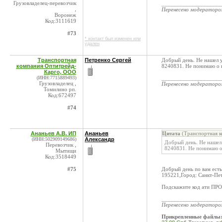
Грузовладелец-перевозчик
____________________
,
Перенесено модератор
Воронеж
Код:3111619
#73
* контакт был изменен или
удален
Транспортная
Петренко Сергей
Добрый день. Не нашел 
компания Оптитрейд-
8240831. Не понимаю о к
Карго, ООО
(ИНН:7715889493)
____________________
Грузовладелец ,
Перенесено модератор
Томилино рп.
Код:672497
#74
Ананьев А.В. ИП
Ананьев
Цитата
(Транспортная к
(ИНН:502909149686)
Александр
Добрый день. Не наше
Перевозчик ,
8240831. Не понимаю о 
Мытищи
Код:3518449
#75
Добрый день по вам есть
195221,Город: Санкт-Пе
Подскажите код ати ПРО
____________________
Перенесено модератор
Прикрепленные файлы