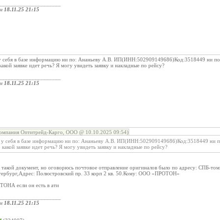
_____________________
ом
18.11.25 21:15
у себя в базе информацию ни по: Ананьеву А.В. ИП(ИНН:502909149686)Код:3518449 ни
акой заявке идет речь? Я могу увидеть заявку и накладные по рейсу?
_____________________
ом
18.11.25 21:15
омпания Оптитрейд-Карго, ООО @ 10.10.2025 09:54)
л у себя в базе информацию ни по: Ананьеву А.В. ИП(ИНН:502909149686)Код:3518449 н
какой заявке идет речь? Я могу увидеть заявку и накладные по рейсу?
 такой документ, но оговорюсь почтовое отправление оригиналов было по адресу: СПБ-том
тербург,Адрес: Полюстровский пр. 33 корп 2 кв. 50.Кому: ООО «ПРОТОН»
ТОНА если он есть в ати
_____________________
ом
18.11.25 21:15
: