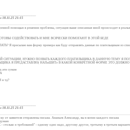
_____________________
ом
18.11.25 21:15
стренной помощью в решении проблемы, ситуация выше описанная мной происходит в реаль
ка ГОТОВЫ СОДЕЙСТВОВАТЬ И МНЕ ВСЯЧЕСКИ ПОМОГАЮТ В ЭТОЙ БЕДЕ
? Я присылаю вам форму примера как буду отправлять данные по плательщикам из спис
Й СИТУАЦИИ, НУЖНО ПОЗВАТЬ КАЖДОГО ПЛАТИЛЬЩИКА В ДАННУЮ ТЕМУ Я ПО
ЬЩИКА Я ПРЕДАСТАВЛЮ( НАПиШИТе В КАКОЙ КОНКРЕТНОЙ ФОРМЕ ЭТО ДОЛЖНО
 ати сумам
А
 и тд?
_____________________
ом
18.11.25 21:15
иску от заявителя отправлены письма. Ананьев Александр, вы в копии каждого письма
 думаю
С - столько и требований" - одному одно надо, другому другое, третьему в третьем вариант