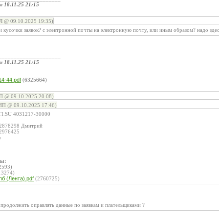
ом
18.11.25 21:15
@ 09.10.2025 19:35)
и кусочки заявок? с электронной почты на электронную почту, или иным образом? надо зде
_____________________
ом
18.11.25 21:15
:
4-44.pdf
(6325664)
П @ 09.10.2025 20:08)
ИП @ 09.10.2025 17:46)
I.SU 4031217-30000
262878298 Дмитрий
52976425
u
лы:
2593)
13274)
б (Лента).pdf
(2760725)
 продолжить оправлять данные по заявкам и плательщиками ?