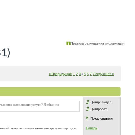
Правила размещения информации
1)
« Предыдущая
1
2
3
4
5
6
7
Следующая »
Цитир. выдел.
условиях выполнения услуги? Любые, по
Цитировать
Пожаловаться
ителей выполнял заявки компании трансмастер где в
Наверх