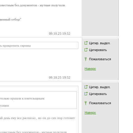
осовестным без документов - мутные получили
твенный отбор"
09.10.25 19:52
Цитир. выдел.
сь прикрепить скрины
Цитировать
Пожаловаться
Наверх
09.10.25 19:52
Цитир. выдел.
Цитировать
 только пришла к плательщикам
Пожаловаться
туации
Наверх
ый день ему все расписал , но он до сих пор готовит
росовестным без документов - мутные получили