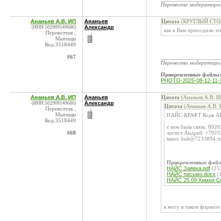
Перенесено модератор
Ананьев А.В. ИП
Ананьев
Цитата
(КРУГЛЫЙ СТОЛ 
(ИНН:502909149686)
Александр
как к Вам приходили эт
Перевозчик ,
Мытищи
Код:3518449
#67
____________________
Перенесено модератор
Прикрепленные файлы
PHOTO-2025-08-12-11-1
Ананьев А.В. ИП
Ананьев
Цитата
(Ананьев А.В. И
(ИНН:502909149686)
Александр
Цитата
(Ананьев А.В. 
Перевозчик ,
Мытищи
НАЙС-КРАФТ Кодв AT
Код:3518449
с кем была связь: 89
#68
логист Андрей: +792
маил: buh@7233894.r
Прикрепленные фай
НАЙС Заявка.pdf
(25
НАЙС письмо.docx
(
НАЙС 25.09 Химки-Сп
я могу в таком формате