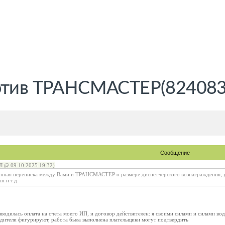
ротив ТРАНСМАСТЕР(824083
Сообщение
@ 09.10.2025 19:32)
ронная переписка между Вами и ТРАНСМАСТЕР о размере диспетчерского вознаграждения, 
п и т.д.
водилась оплата на счета моего ИП, и договор действителен: я своими силами и силами вод
одители фигурируют, работа была выполнена плательщики могут подтвердить