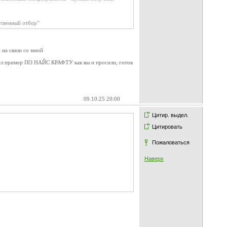
ественный отбор"
 на связи со мной
авил пример ПО НАЙС КРАФТУ как вы и просили, готов
09.10.25 20:00
Цитир. выдел.
Цитировать
Пожаловаться
Наверх