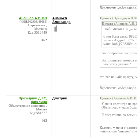
____________________
Перенесено модератор
Ананьев А.В. ИП
Ананьев
Цитата
(Президиум Д КС
(ИНН:502909149686)
Александр
Цитата
(Ананьев А.В. 
Перевозчик ,
Мытищи
НАЙС-КРАФТ Кодв AT
Код:3518449
с кем была связь: 89
#62
логист Андрей: +792
маил: buh@7233894.r
Вас попросили на приме
Вы прописали номера те
Чью почту указали?
это все по найс крафту, 
____________________
Перенесено модератор
Президиум Д КС,
Дмитрий
Цитата
(Ананьев А.В. И
физ.лицо
У меня идет игра на в
Общественное движение ,
Объяснюсь у меня больш
Москва
Код:581877
Я оперативно со всеми 
#63
Коллеги, у меня у одного
непонятные "письма" и 