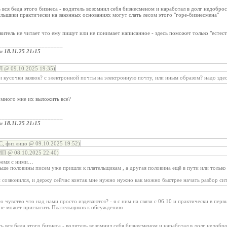
ь вся беда этого бизнеса - водитель возомнил себя бизнесменом и наработал в долг недобр
ильшики практически на законных основаниях могут слать лесом этого "горе-бизнесмена"
явитель не читает что ему пишут или не понимает написанное - здесь поможет только "естес
_____________________
ом
18.11.25 21:15
@ 09.10.2025 19:35)
и кусочки заявок? с электронной почты на электронную почту, или иным образом? надо зде
 много мне их выложить все?
_____________________
ом
18.11.25 21:15
, физ.лицо @ 09.10.2025 19:52)
ИП @ 08.10.2025 22:40)
время с ними…
ше половины писем уже пришли к плательщикам , а другая половина ещё в пути или только
и созвонился, и держу сейчас контак мне нужно нужно как можно быстрее начать разбор си
о чувство что над нами просто издеваются? - я с ним на связи с 06.10 и практически в перв
 не может пригласить Плательщиков к обсуждению
ть вся беда этого бизнеса - водитель возомнил себя бизнесменом и наработал в долг недоб