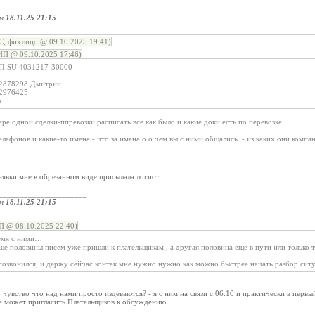
_____________________
ом
18.11.25 21:15
, физ.лицо @ 09.10.2025 19:41)
ИП @ 09.10.2025 17:46)
I.SU 4031217-30000
262878298 Дмитрий
52976425
u
ре одной сделки-ппревозки расписать все как было и какие доки есть по перевозке
лефонов и какие-то имена - что за имена о о чем вы с ними общались. - из каких они компа
заявки мне в обрезанном виде присылала логист
_____________________
ом
18.11.25 21:15
П @ 08.10.2025 22:40)
ремя с ними…
е половины писем уже пришли к плательщикам , а другая половина ещё в пути или только 
созвонился, и держу сейчас контак мне нужно нужно как можно быстрее начать разбор сит
 чувство что над нами просто издеваются? - я с ним на связи с 06.10 и практически в первы
не может пригласить Плательщиков к обсуждению