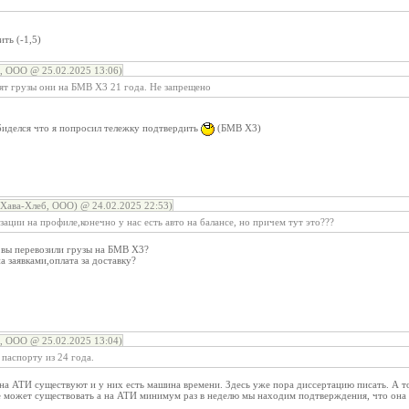
ть (-1,5)
, ООО @ 25.02.2025 13:06)
ят грузы они на БМВ Х3 21 года. Не запрещено
биделся что я попросил тележку подтвердить
(БМВ Х3)
(Хава-Хлеб, ООО) @ 24.02.2025 22:53)
зации на профиле,конечно у нас есть авто на балансе, но причем тут это???
 вы перевозили грузы на БМВ Х3?
а заявками,оплата за доставку?
, ООО @ 25.02.2025 13:04)
 паспорту из 24 года.
" на АТИ существуют и у них есть машина времени. Здесь уже пора диссертацию писать. А то
 может существовать а на АТИ минимум раз в неделю мы находим подтверждения, что она т