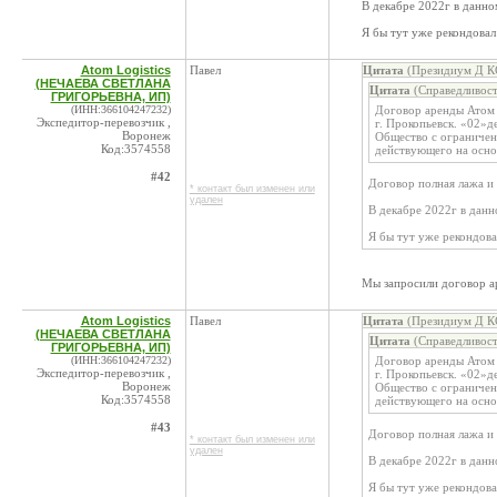
В декабре 2022г в данн
Я бы тут уже рекондовал
Atom Logistics
Павел
Цитата
(Президиум Д КС
(НЕЧАЕВА СВЕТЛАНА
Цитата
(Справедливост
ГРИГОРЬЕВНА, ИП)
(ИНН:366104247232)
Договор аренды Атом 
Экспедитор-перевозчик ,
г. Прокопьевск. «02»д
Воронеж
Общество с ограничен
Код:3574558
действующего на осно
#42
Договор полная лажа и
* контакт был изменен или
удален
В декабре 2022г в дан
Я бы тут уже рекондова
Мы запросили договор а
Atom Logistics
Павел
Цитата
(Президиум Д КС
(НЕЧАЕВА СВЕТЛАНА
Цитата
(Справедливост
ГРИГОРЬЕВНА, ИП)
(ИНН:366104247232)
Договор аренды Атом 
Экспедитор-перевозчик ,
г. Прокопьевск. «02»д
Воронеж
Общество с ограничен
Код:3574558
действующего на осно
#43
Договор полная лажа и
* контакт был изменен или
удален
В декабре 2022г в дан
Я бы тут уже рекондова