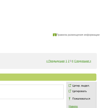
Правила размещения информации
« Предыдущая
1
2
3
4
Следующая »
Цитир. выдел.
Цитировать
Пожаловаться
Наверх