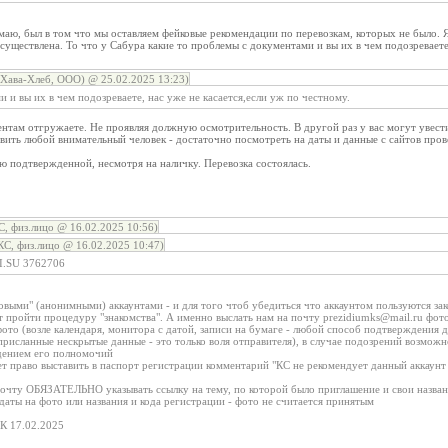
маю, был в том что мы оставляем фейковые рекомендации по перевозкам, которых не было. Я
осуществлена. То что у Сабура какие то проблемы с документами и вы их в чем подозреваете
(Хава-Хлеб, ООО) @ 25.02.2025 13:23)
 и вы их в чем подозреваете, нас уже не касается,если уж по честному.
там отгружаете. Не проявляя должную осмотрительность. В другой раз у вас могут увести
ить любой внимательный человек - достаточно посмотреть на даты и данные с сайтов пров
 подтвержденной, несмотря на наличку. Перевозка состоялась.
, физ.лицо @ 16.02.2025 10:56)
С, физ.лицо @ 16.02.2025 10:47)
I.SU 3762706
овыми" (анонимными) аккаунтами - и для того чтоб убедиться что аккаунтом пользуются за
 пройти процедуру "знакомства". А именно выслать нам на почту prezidiumks@mail.ru фото
то (возле календаря, монитора с датой, записи на бумаге - любой способ подтверждения 
рисланные нескрытые данные - это только воля отправителя), в случае подозрений возмож
дением его полномочий
ет право выставить в паспорт регистрации комментарий "КС не рекомендует данный аккаунт
очту ОБЯЗАТЕЛЬНО указывать ссылку на тему, по которой было приглашение и свои названи
 даты на фото или названия и кода регистрации - фото не считается принятым
К 17.02.2025