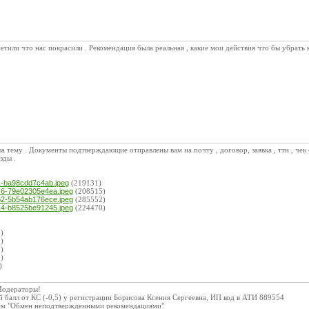
етили что нас покрасили . Рекомендация была реальная , какие мои действия что бы убрать 
а тему . Документы подтверждающие отправлены вам на почту , договор, заявка , ттн , чек о
зды .
:
1-ba98cdd7c4ab.jpeg
(219131)
c6-79e02305e4ea.jpeg
(208515)
b2-5b54ab176ece.jpeg
(285552)
14-b8525be91245.jpeg
(224470)
)
)
)
)
)
Модераторы!
балл от КС (-0,5) у регистрации Борисова Ксения Сергеевна, ИП код в АТИ 889554
ем "Обмен неподтвержденными рекомендациями"