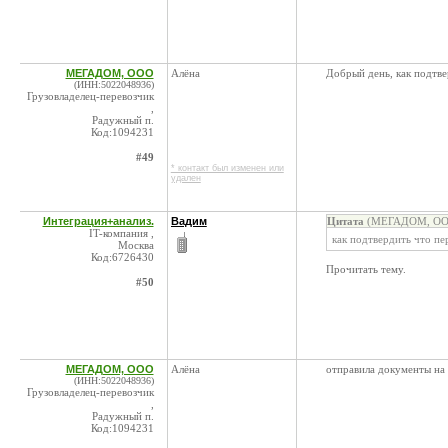
МЕГАДОМ, ООО
Алёна
Добрый день, как подтве
(ИНН:5022048936)
Грузовладелец-перевозчик
,
Радужный п.
Код:1094231
#49
* контакт был изменен или
удален
Интеграция+анализ.
Вадим
Цитата
(МЕГАДОМ, ООО 
IT-компания ,
как подтвердить что пе
Москва
Код:6726430
Прочитать тему.
#50
МЕГАДОМ, ООО
Алёна
отправила документы на 
(ИНН:5022048936)
Грузовладелец-перевозчик
,
Радужный п.
Код:1094231