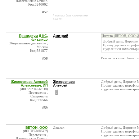
Дагестанские Огни г.
Код:6240062
#57
* контакт был изменен или
удален
Президиум Д КС,
Дмитрий
Цитата
(БЕТОН, ООО @ 
физ.лицо
Добрый день, Дорогие
Общественное движение ,
Прошу удалить штрафно
Москва
с удалением комментар
Код:581877
Рановато - тикет был отп
#58
Жикоренцев Алексей
Жикоренцев
Добрый день, Дорогие 
Алексеевич, ИП
Алексей
Прошу удалить штрафной
(ИНН:262307562110)
с удалением комментари
Перевозчик ,
Ставрополь
Код:666566
#59
БЕТОН, ООО
Джалал
Добрый день, Дорогие 
(ИНН:0550003492)
Прошу удалить штрафной
Перевозчик ,
с удалением комментари
Дагестанские Огни г.