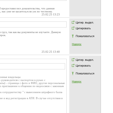
 предоставил все доказательства, что данная
, нас уже не касается,если уж по честному.
25.02.25 13:23
Цитир. выдел.
Цитировать
 груз, так как вы документы не изучаете. Данную
ерок.
Пожаловаться
Наверх
25.02.25 13:40
Цитир. выдел.
Цитировать
Пожаловаться
конные владельцы
 руководителя с паспортом в руках с
Наверх
даты) - страница с фото и ФИО, другие персональные
но приглашение к общению по видеосвязи с законным
 к сотрудничеству " с вынесением штрафного балла
е и код регистрации в АТИ. В случае отсутствия в