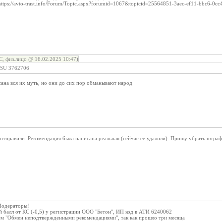
tps://avto-trast.info/Forum/Topic.aspx?forumid=1067&topicid=25564851-3aec-ef11-bbc6-0c
, физ.лицо @ 16.02.2025 10:47)
.SU 3762706
сана вся их муть, но они до сих пор обманывают народ
отправили. Рекомендация была написана реальная (сейчас её удалили). Прошу убрать штра
Модераторы!
 балл от КС (-0,5) у регистрации ООО "Бетон", ИП код в АТИ 6240062
ем "Обмен неподтвержденными рекомендациями", так как прошло три месяца