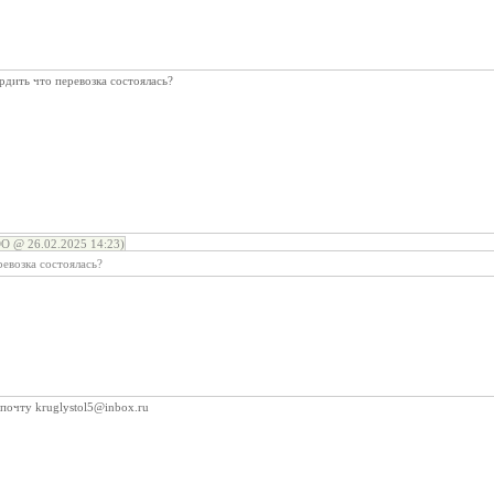
рдить что перевозка состоялась?
@ 26.02.2025 14:23)
ревозка состоялась?
почту kruglystol5@inbox.ru