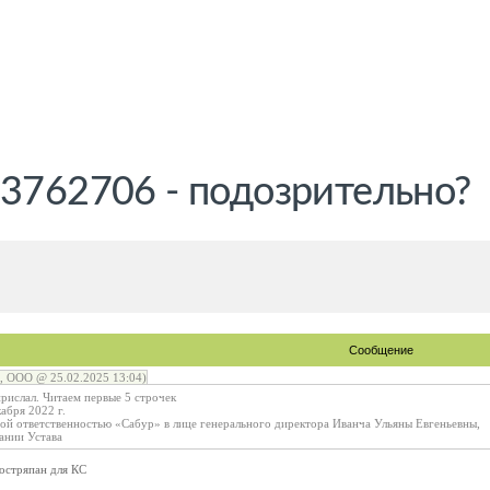
 3762706 - подозрительно?
Сообщение
, ООО @ 25.02.2025 13:04)
рислал. Читаем первые 5 строчек
абря 2022 г.
ой ответственностью «Сабур» в лице генерального директора Иванча Ульяны Евгеньевны,
ании Устава
остряпан для КС