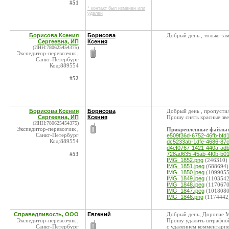
#51
* контакт был изменен или
удален
Борисова Ксения
Борисова
Добрый день , только зам
Сергеевна, ИП
Ксения
(ИНН:780625454375)
Экспедитор-перевозчик ,
Санкт-Петербург
Код:889554
#52
Борисова Ксения
Борисова
Добрый день , пропустил
Сергеевна, ИП
Ксения
Прошу снять красные зве
(ИНН:780625454375)
Экспедитор-перевозчик ,
Прикрепленные файлы
Санкт-Петербург
e509f36d-6752-46fb-bfd
Код:889554
dc5233ab-1dfe-4686-87
d4ef0767-1421-440a-ad
#53
728ad635-45ab-4f0b-b0
IMG_1852.png
(246310)
IMG_1851.jpeg
(688694)
IMG_1850.jpeg
(1099055
IMG_1849.jpeg
(1103542
IMG_1848.jpeg
(1170670
IMG_1847.jpeg
(1018080
IMG_1846.png
(1174442
Справедливость, ООО
Евгений
Добрый день, Дорогие 
Экспедитор-перевозчик ,
Прошу удалить штрафной 
Санкт-Петербург
с удалением комментари