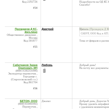
Код:2292726
Подробности на ОД КС ht
Спасибо!
#54
Президиум Д КС,
Дмитрий
Цитата
(Президиум Д КС
физ.лицо
САБУР, ООО Код в ATI
Общественное движение ,
Москва
Код:581877
Тема от февраля и распи
#55
Сабатханов Захид
Любовь
Добрый день!
Орипович, ИП
На почту все документы 
(ИНН:312822535906)
Экспедитор-перевозчик ,
Городище с.
(Старооскольский г.о.)
Код:861704
#56
БЕТОН, ООО
Джалал
Добрый день, Дорогие 
(ИНН:0550003492)
Прошу удалить штрафной
Перевозчик ,
с удалением комментари