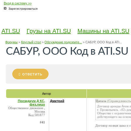
Вход в систему >>
Зарегистрироваться
ATI.SU
Грузы на ATI.SU
Машины на ATI.SU
Форумы
>
Круглый стол
>
Обсуждение подозрите...
>
САБУР, ООО Код в ATI...
САБУР, ООО Код в ATI.SU
ОТВЕТИТЬ
Автор
Президиум Д КС,
Дмитрий
Цитата
(Справедливость
физ.лицо
Договор аренды Атом п
Общественное движение ,
г. Прокопьевск. «02»дек
Москва
Общество с ограниченн
Код:581877
действующего на основ
#41
Договор полная лажа и с