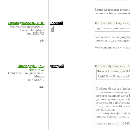
Вопрос,насколько я пони
перевозка была реальна 
Справедливость, ООО
Евгений
Цитата
(Atom Logistics 
Экспедитор-перевозчик ,
проблемы с документами
Санкт-Петербург
Код:2292726
Вы по фиктивным докумен
проверку может осуществ
#44
Рекомендацию засчитываю
Президиум Д КС,
Дмитрий
Цитата
(Президиум Д КС
физ.лицо
Цитата
(Президиум Д К
Общественное движение ,
Москва
САБУР, ООО Код в AT
Код:581877
#45
В сфере борьбы с "фейк
Приглашаем ваш аккаунт
подтверждением даты фо
данные нужно скрыть (п
владельцем с подтверж
В случае отказа КС име
регистрации.
При отправке фото на п
письме ссылки на тему,
Время вам до 12-00 МС