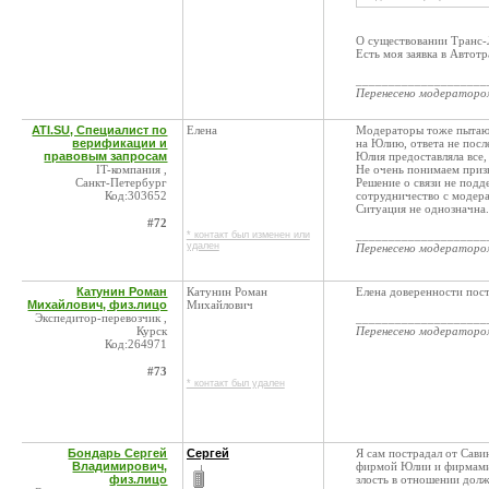
О существовании Транс-Ло
Есть моя заявка в Автот
____________________
Перенесено модератор
ATI.SU, Специалист по
Елена
Модераторы тоже пытают
верификации и
на Юлию, ответа не посл
правовым запросам
Юлия предоставляла все,
IT-компания ,
Не очень понимаем призн
Санкт-Петербург
Решение о связи не подд
Код:303652
сотрудничество с модер
Ситуация не однозначна.
#72
____________________
* контакт был изменен или
удален
Перенесено модератор
Катунин Роман
Катунин Роман
Елена доверенности пост
Михайлович, физ.лицо
Михайлович
Экспедитор-перевозчик ,
____________________
Курск
Перенесено модератор
Код:264971
#73
* контакт был удален
Бондарь Сергей
Сергей
Я сам пострадал от Сави
Владимирович,
фирмой Юлии и фирмами Са
физ.лицо
злость в отношении дол