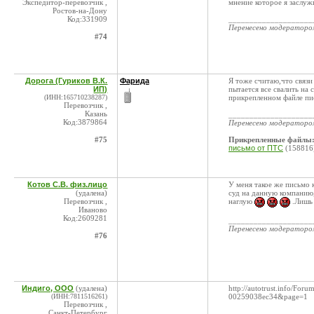
Экспедитор-перевозчик ,
мнение которое я заслуж
Ростов-на-Дону
Код:331909
____________________
Перенесено модератор
#74
Дорога (Гуриков В.К.
Фарида
Я тоже считаю,что связи
ИП)
пытается все свалить на
(ИНН:165710238287)
прикрепленном файле пис
Перевозчик ,
Казань
____________________
Код:3879864
Перенесено модератор
#75
Прикрепленные файлы
письмо от ПТС
(158816
Котов С.В. физ.лицо
У меня такое же письмо 
(удалена)
суд на данную компанию,
Перевозчик ,
наглую
.Лишь 
Иваново
Код:2609281
____________________
Перенесено модератор
#76
Индиго, ООО
(удалена)
http://autotrust.info/Fo
(ИНН:7811516261)
00259038ec34&page=1
Перевозчик ,
Санкт-Петербург
____________________