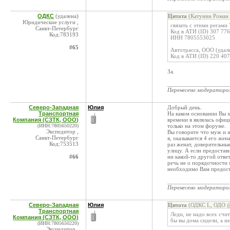
ОДКС
(удалена)
Цитата
(Катунин Роман 
Юридические услуги ,
связать с этими регами
Санкт-Петербург
Код в АТИ (ID) 307 776
Код:783193
ИНН 7805553025
#65
Автотрасса, ООО (удал
Код в АТИ (ID) 220 407
За.
____________________
Перенесено модератор
Северо-Западная
Юлия
Добрый день.
Транспортная
На каком основании Вы х
Компания (СЗТК, ООО)
времени я являлась офиц
(ИНН:7805650220)
только на этом форуме.
Экспедитор ,
Вы говорите что муж и ж
Санкт-Петербург
я, оказывается 4 его же
Код:753513
раз женат, доверительны
улицу. А если предостави
#66
ни какой-то другой отве
речь не о порядочности
необходимо Вам предост
____________________
Перенесено модератор
Северо-Западная
Юлия
Цитата
(ОДКС L, ОДО @ 
Транспортная
Леди, не надо всех счит
Компания (СЗТК, ООО)
бы вы дома сидели, а н
(ИНН:7805650220)
Экспедитор ,