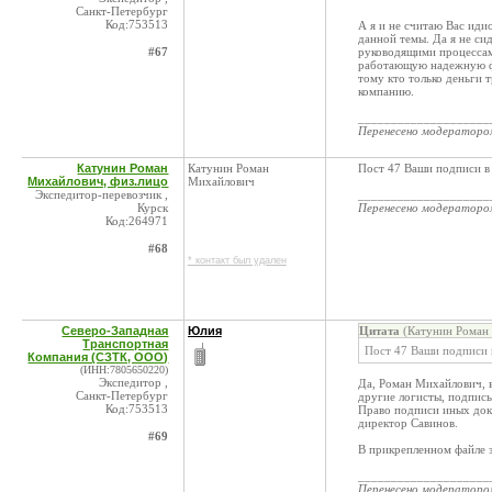
Санкт-Петербург
Код:753513
А я и не считаю Вас иди
данной темы. Да я не си
#67
руководящими процессам
работающую надежную фи
тому кто только деньги 
компанию.
____________________
Перенесено модератор
Катунин Роман
Катунин Роман
Пост 47 Ваши подписи в 
Михайлович, физ.лицо
Михайлович
Экспедитор-перевозчик ,
____________________
Курск
Перенесено модератор
Код:264971
#68
* контакт был удален
Северо-Западная
Юлия
Цитата
(Катунин Роман 
Транспортная
Пост 47 Ваши подписи в
Компания (СЗТК, ООО)
(ИНН:7805650220)
Экспедитор ,
Да, Роман Михайлович, в
Санкт-Петербург
другие логисты, подписы
Код:753513
Право подписи иных доку
директор Савинов.
#69
В прикрепленном файле з
____________________
Перенесено модератор