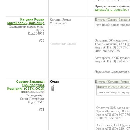
Прикрепленные файлы
заявка Автотрасса.jpg
(
Катунин Роман
Катунин Роман
Цитата
(Северо-Западна
Михайлович, физ.лицо
Михайлович
что необходимо предос
Экспедитор-перевозчик ,
Курск
Код:264971
Оплатить 50% задолженн
#70
Транс-Логистик, ООО (у
* контакт был удален
Код в АТИ (ID) 307 776
ИНН 7805553025
Автотрасса, ООО (удале
Код в АТИ (ID) 220 407
____________________
Перенесено модератор
Северо-Западная
Юлия
Цитата
(Катунин Роман 
Транспортная
Цитата
(Северо-Западн
Компания (СЗТК, ООО)
(ИНН:7805650220)
что необходимо предо
Экспедитор ,
Санкт-Петербург
Код:753513
Оплатить 50% задолжен
#71
Транс-Логистик, ООО (
Код в АТИ (ID) 307 776
ИНН 7805553025
Автотрасса, ООО (удал
Код в АТИ (ID) 220 407