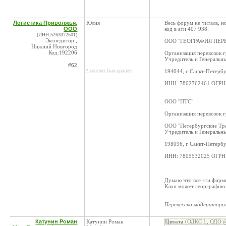
Логистика Приволжья,
Юлия
Весь форум не читала, н
ООО
код в ати 407 938.
(ИНН:5263072501)
Экспедитор ,
ООО "ГЕОГРАФИЯ ПЕР
Нижний Новгород
Код:192206
Организация перевозок г
Учредитель и Генеральн
#62
* контакт был удален
194044, г Санкт-Петербу
ИНН: 7802762461 ОГРН:
ООО "ПТС"
Организация перевозок г
ООО "Петербургские Тр
Учредитель и Генеральн
198096, г Санкт-Петербу
ИНН: 7805532025 ОГРН:
Думаю что все эти фирм
Клон может георграфию 
____________________
Перенесено модератор
Катунин Роман
Катунин Роман
Цитата
(ОДКС L, ОДО @ 