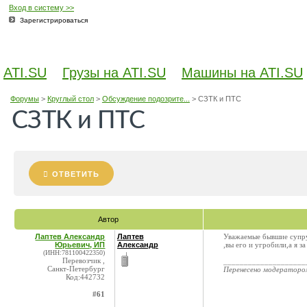
Вход в систему >>
Зарегистрироваться
ATI.SU
Грузы на ATI.SU
Машины на ATI.SU
Форумы
>
Круглый стол
>
Обсуждение подозрите...
>
СЗТК и ПТС
СЗТК и ПТС
ОТВЕТИТЬ
Автор
Лаптев Александр
Лаптев
Уважаемые бывшие супру
Юрьевич, ИП
Александр
,вы его и угробили,а я 
(ИНН:781100422350)
Перевозчик ,
____________________
Санкт-Петербург
Перенесено модератор
Код:442732
#61