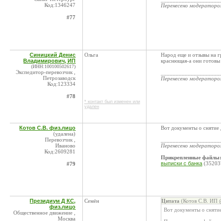
Код:1346247
Перенесено модератор
#77
Синицкий Денис
Ольга
Народ еще и отзывы на г
Владимирович, ИП
краснющая-а они готовы 
(ИНН:100100502617)
Экспедитор-перевозчик ,
____________________
Петрозаводск
Перенесено модератор
Код:123334
#78
* контакт был изменен или
удален
Котов С.В. физ.лицо
Вот документы о снятие 
(удалена)
Перевозчик ,
____________________
Иваново
Перенесено модератор
Код:2609281
Прикрепленные файлы
выписки с банка
(35203
#79
Президиум Д КС,
Семён
Цитата
(Котов С.В. ИП 
физ.лицо
Вот документы о сняти
Общественное движение ,
Москва