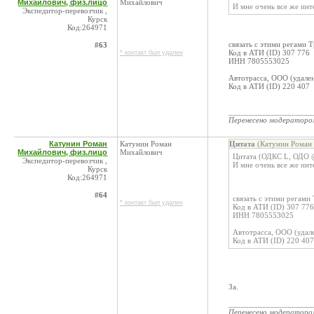
Михайлович, физ.лицо
Михайлович
И мне очень все же инт
Экспедитор-перевозчик ,
Курск
Код:264971
связать с этими регами 
#63
Код в АТИ (ID) 307 776
* контакт был удален
ИНН 7805553025
Автотрасса, ООО (удале
Код в АТИ (ID) 220 407
____________________
Перенесено модератор
Катунин Роман
Катунин Роман
Цитата
(Катунин Роман 
Михайлович, физ.лицо
Михайлович
Цитата (ОДКС L, ОДО @
Экспедитор-перевозчик ,
И мне очень все же инт
Курск
Код:264971
#64
связать с этими регами
* контакт был удален
Код в АТИ (ID) 307 776
ИНН 7805553025
Автотрасса, ООО (удал
Код в АТИ (ID) 220 407
За.
____________________
Перенесено модератор