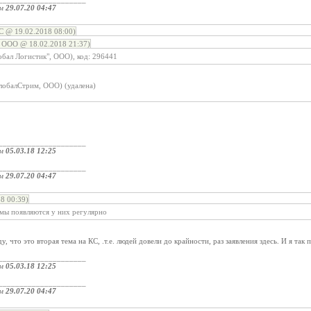
ом
29.07.20 04:47
 @ 19.02.2018 08:00)
 ООО @ 18.02.2018 21:37)
обал Логистик", ООО), код: 296441
ГлобалСтрим, ООО) (удалена)
_____________________
ом
05.03.18 12:25
_____________________
ом
29.07.20 04:47
8 00:39)
емы появляются у них регулярно
у, что это вторая тема на КС, .т.е. людей довели до крайности, раз заявления здесь. И я так
_____________________
ом
05.03.18 12:25
_____________________
ом
29.07.20 04:47