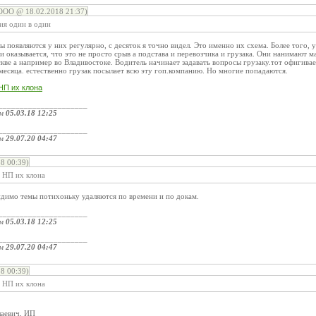
ООО @ 18.02.2018 21:37)
ия один в один
ы появляются у них регулярно, с десяток я точно видел. Это именно их схема. Более того, 
 оказывается, что это не просто срыв а подстава и перевозчика и грузака. Они нанимают 
кве а например во Владивостоке. Водитель начинает задавать вопросы грузаку.тот офигивает
 месяца. естественно грузак посылает всю эту гоп.компанию. Но многие попадаются.
НП их клона
_____________________
ом
05.03.18 12:25
_____________________
ом
29.07.20 04:47
8 00:39)
: НП их клона
идимо темы потихоньку удаляются по времени и по докам.
_____________________
ом
05.03.18 12:25
_____________________
ом
29.07.20 04:47
8 00:39)
: НП их клона
лаевич, ИП