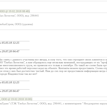
ООО @ 19.02.2018 08:48)
ал Логистик", ООО), код: 296441
ГлобалСтрим, ООО) (удалена)
_____________________
ом
05.03.18 12:25
_____________________
ом
29.07.20 04:47
 снять с данного участника все звезды, в силу того, что они строщают своих клиентов и 
О "Глобал Логистик", к нам обращалось еще несколько компаний, пострадавщих от их "профе
зке многомиллионного груза, но привезли его только в сентябре. По такой же схеме была ор
 все это время рабочий персонал ждал на объекте. Контакты можем предоставить. Схема о
при этом у них был достаточно чистый. Нам до сих пор не предоставили информации когда
городе Владивостоке так же нет!
_____________________
ом
05.03.18 12:25
_____________________
ом
29.07.20 04:47
ь, ООО @ 19.02.2018 10:00)
кТранс" (ТЭК "Глобал Логистик", ООО), код: 296441, с комментарием " Неодократно нару