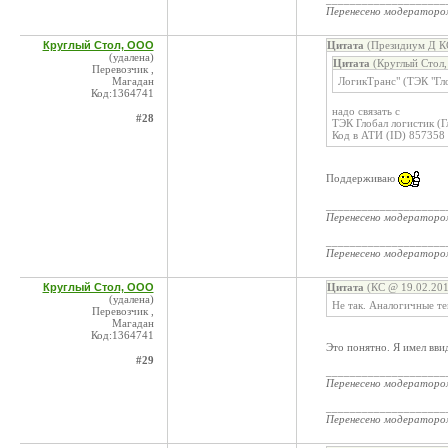
Перенесено модератор
Круглый Стол, ООО
Цитата
(Президиум Д КС
(удалена)
Цитата
(Круглый Стол,
Перевозчик ,
Магадан
ЛогикТранс" (ТЭК "Гл
Код:1364741
надо связать с
#28
ТЭК Глобал логистик (
Код в АТИ (ID) 857358
Поддерживаю
____________________
Перенесено модератор
____________________
Перенесено модератор
Круглый Стол, ООО
Цитата
(КС @ 19.02.201
(удалена)
Не так. Аналогичные т
Перевозчик ,
Магадан
Код:1364741
Это понятно. Я имел ввид
#29
____________________
Перенесено модератор
____________________
Перенесено модератор