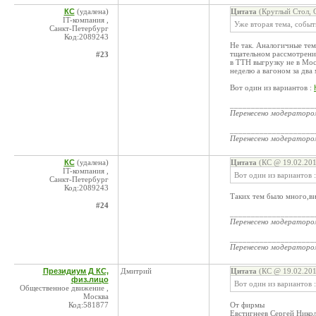
КС
(удалена)
Цитата
(Круглый Стол, 
IT-компания ,
Уже вторая тема, событ
Санкт-Петербург
Код:2089243
Не так. Аналогичные тем
тщательном рассмотрении
#23
в ТТН выгрузку не в Мос
неделю а вагоном за два
Вот один из вариантов :
____________________
Перенесено модератор
____________________
Перенесено модератор
КС
(удалена)
Цитата
(КС @ 19.02.201
IT-компания ,
Вот один из вариантов 
Санкт-Петербург
Код:2089243
Таких тем было много,в
#24
____________________
Перенесено модератор
____________________
Перенесено модератор
Президиум Д КС,
Дмитрий
Цитата
(КС @ 19.02.201
физ.лицо
Вот один из вариантов 
Общественное движение ,
Москва
Код:581877
От фирмы
Евстигнеев Сергей Нико