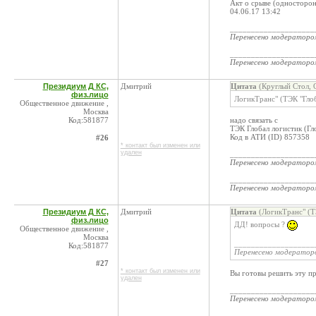
Акт о срыве (односторон
04.06.17 13:42
____________________
Перенесено модератор
____________________
Перенесено модератор
Президиум Д КС,
Дмитрий
Цитата
(Круглый Стол, 
физ.лицо
ЛогикТранс" (ТЭК "Глоб
Общественное движение ,
Москва
Код:581877
надо связать с
ТЭК Глобал логистик (Гл
Код в АТИ (ID) 857358
#26
* контакт был изменен или
удален
____________________
Перенесено модератор
____________________
Перенесено модератор
Президиум Д КС,
Дмитрий
Цитата
(ЛогикТранс" (Т
физ.лицо
ДД! вопросы ?
Общественное движение ,
Москва
___________________
Код:581877
Перенесено модерато
#27
* контакт был изменен или
Вы готовы решить эту п
удален
____________________
Перенесено модератор
____________________