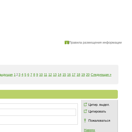
Правила размещения информации
дыдущая
1
2
3
4
5
6
7
8
9
10
11
12
13
14
15
16
17
18
19
20
Следующая »
Цитир. выдел.
Цитировать
Пожаловаться
Наверх