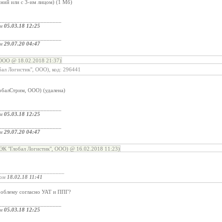
ний или с 3-им лицом) (1 Мб)
_____________________
ом
05.03.18 12:25
_____________________
ом
29.07.20 04:47
ООО @ 18.02.2018 21:37)
ал Логистик", ООО), код: 296441
обалСтрим, ООО) (удалена)
_____________________
ом
05.03.18 12:25
_____________________
ом
29.07.20 04:47
ЭК "Глобал Логистик", ООО) @ 16.02.2018 11:23)
______________________
ром
18.02.18 11:41
роблему согласно УАТ и ППГ?
_____________________
ом
05.03.18 12:25
_____________________