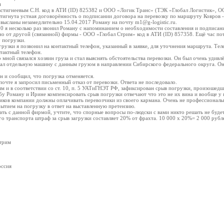
м
стигнеевым С.Н. код в АТИ (ID) 825382 и ООО «Логик Транс» (ТЭК «Глобал Логистик», ОО
тигнута устная договорённость о подписании договора на перевозку по маршруту Ковров -
высланы незамедлительно 15.04.2017 Роману на почту m1@g-logistic.ru.
00 я несколько раз звонил Роману с напоминанием о необходимости составления и подписан
 но от другой (связанной) фирмы - ООО «Глобал Стрим» код в АТИ (ID) 857358. Ещё час пот
 погрузки.
грузки я позвонил на контактный телефон, указанный в заявке, для уточнения маршрута. Тел
тактный телефон.
 мной связался хозяин груза и стал выяснять обстоятельства перевозки. Он был очень удивлё
вал отдельную машину с данным грузом в направлении Сибирского федерального округа. Он
н и сообщил, что погрузка отменяется.
почте я запросил письменный отказ от перевозки. Ответа не последовало.
м и в соответствии со ст. 10, п. 5 УАТиГНЭТ РФ, зафиксирован срыв погрузки, произошед
у Роману и Ирине компенсировать срыв погрузки отвечают что это не их вина и вообще у
иков компании должны оплачивать перевозчики из своего кармана. Очень не профессиональ
тием на погрузку в ответ на выставленную претензию.
ать с данной фирмой, учтите, что спорные вопросы по-людски с вами никто решать не будет
о транспорта штраф за срыв загрузки составляет 20% от фрахта. 10 000 х 20%= 2 000 рубл
трим
оссия