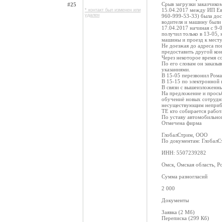
Срыв загрузки заказчико
#25
15.04.2017 между ИП Ев
* контакт был изменен или
удален
960-999-53-33) была дос
водителя и машину были 
17.04.2017 начиная с 9-
получил только в 13-05,
машины и проезд к месту
Не доезжая до адреса по
предоставить другой кон
Через некоторое время со
По его словам он заказы
указаниями.
В 15-05 перезвонил Рома
В 15-15 по электронной 
В связи с вышеизложенны
На предложение и просьб
обучениё новых сотрудн
несуществующим неприбы
ТЕ кто собирается работ
По уставу автомобильног
Отмечена фирма
ГлобалСтрим, ООО
По документам: ГлобалС
ИНН: 5507239282
Омск, Омская область, Р
Сумма разногласий
2 000
Документы
Заявка (2 Мб)
Переписка (299 Кб)