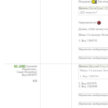
Поддержу
Уже втор
Цитата
(ЛогикТранс" (Т
ДД! вопросы ?
Сверхнаглость!
Думаю, стОит начать го
Минус 3 в паспорт Логик
1. Код: 1364741
____________________
Перенесено модератор
____________________
Перенесено модератор
КС, ОДО
(удалена)
Цитата
(Круглый Стол, 
Перевозчик ,
Минус 3 в паспорт Логи
Санкт-Петербург
Код:2063037
1. Код: 1364741
#22
2. Код:1637076
3. Код: 1502646
____________________
Перенесено модератор
____________________
Перенесено модератор