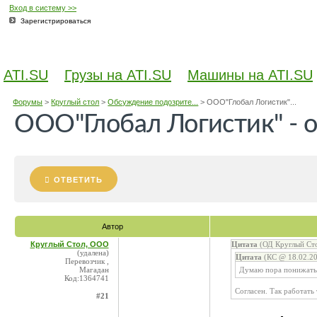
Вход в систему >>
Зарегистрироваться
ATI.SU
Грузы на ATI.SU
Машины на ATI.SU
Форумы
>
Круглый стол
>
Обсуждение подозрите...
>
ООО"Глобал Логистик"...
ООО"Глобал Логистик" - о
ОТВЕТИТЬ
Автор
Круглый Стол, ООО
Цитата
(ОД Круглый Сто
(удалена)
Цитата
(КС @ 18.02.20
Перевозчик ,
Магадан
Думаю пора понижать 
Код:1364741
Согласен. Так работать 
#21