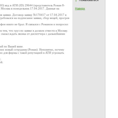
Пожаловаться
О) код в АТИ (ID) 29644 (представитель Роман 8-
 Москва в понедельник 17.04.2017. Данные на
Наверх
ия заявки. Договор-заявку №170417 от 17.04.2017 я
ребовался на подписание заявки, сбор вещей, прогрев
ефон никто не брал. Я связался с Романом и попросил
н тем, что груз по заявке я должен отвести в Москву.
 сказал ждать звонка от диспетчера с дальнейшими
ший по Вашей вине.
 них новый сотрудник (Роман). Непонятно, почему
но для фирмы с такой репутацией в АТИ угрожать
.
ей.