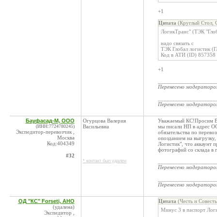
+1
Цитата
(Круглый Стол, 
ЛогикТранс" (ТЭК "Глоб
надо связать с
ТЭК Глобал логистик (
Код в АТИ (ID) 857358
+1
____________________
Перенесено модератор
____________________
Перенесено модератор
Бауфасад-М, ООО
Огурцова Валерия
Уважаемый КС!Просим Вас
(ИНН:7724780245)
Васильевна
мы писали НП в адрес ОО
Экспедитор-перевозчик ,
обязательства по перево
Москва
опозданием на выгрузку,
Код:404349
Логистик", что аккаунт 
фотографий со склада в 
#32
* контакт был удален
____________________
Перенесено модератор
____________________
Перенесено модератор
ОД "КС" Forseti, АНО
Цитата
(Честь и Совест
(удалена)
Минус 3 в паспорт Логи
Экспедитор ,