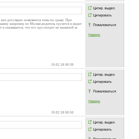
Цитир. выдел.
Цитировать
у них регулярно появляются темы по срыву. При
машину например по Москве,водитель грузится и видит
Пожаловаться
 и оказывается, что его груз поедет не машиной за
Наверх
19.02.18 00:39
Цитир. выдел.
Цитировать
Пожаловаться
Наверх
19.02.18 00:50
Цитир. выдел.
Цитировать