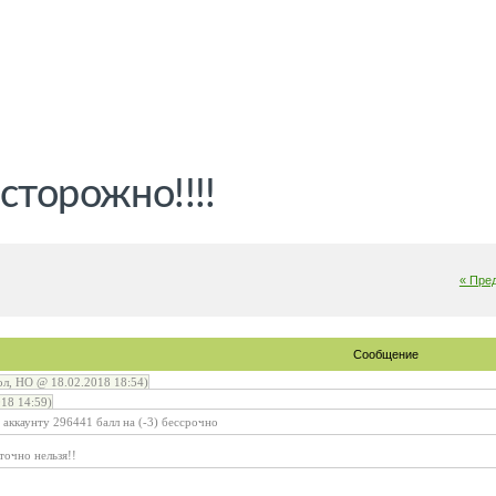
сторожно!!!!
« Пре
Сообщение
л, НО @ 18.02.2018 18:54)
18 14:59)
аккаунту 296441 балл на (-3) бессрочно
точно нельзя!!