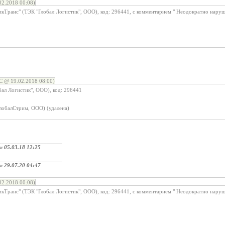
2.2018 00:08)
кТранс" (ТЭК "Глобал Логистик", ООО), код: 296441, с комментарием " Неодократно нару
 @ 19.02.2018 08:00)
ал Логистик", ООО), код: 296441
ГлобалСтрим, ООО) (удалена)
_____________________
ом
05.03.18 12:25
_____________________
ом
29.07.20 04:47
2.2018 00:08)
кТранс" (ТЭК "Глобал Логистик", ООО), код: 296441, с комментарием " Неодократно нару