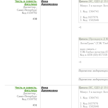
Честь и совесть,
Инна
Цитата
(КС, ОДО @ 19.0
физ.лицо
Данияровна
Минус 3 в паспорт Логи
Диспетчер ,
Санкт-Петербург
1. Код: 1364741
Код:1559792
2. Код:1637076
#30
3. Код: 1502646
+1
Цитата
(Президиум Д КС
ЛогикТранс" (ТЭК "Глоб
надо связать с
ТЭК Глобал логистик (
Код в АТИ (ID) 857358
+1
____________________
Перенесено модератор
____________________
Перенесено модератор
Честь и совесть,
Инна
Цитата
(КС, ОДО @ 19.0
физ.лицо
Данияровна
Минус 3 в паспорт Логи
Диспетчер ,
Санкт-Петербург
1. Код: 1364741
Код:1559792
2. Код:1637076
#31
3. Код: 1502646