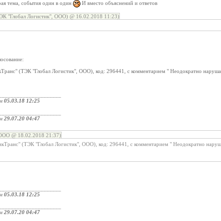
ая тема, события один в один
И вместо объяснений и ответов
ЭК "Глобал Логистик", ООО) @ 16.02.2018 11:23)
лосование:
Транс" (ТЭК "Глобал Логистик", ООО), код: 296441, с комментарием " Неодократно наруша
_____________________
ом
05.03.18 12:25
_____________________
ом
29.07.20 04:47
ООО @ 18.02.2018 21:37)
кТранс" (ТЭК "Глобал Логистик", ООО), код: 296441, с комментарием " Неодократно нару
_____________________
ом
05.03.18 12:25
_____________________
ом
29.07.20 04:47