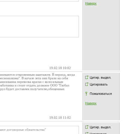
Наверх
19.02.18 10:02
занимаются откровенным шантажем. В период, когда
Цитир. выдел.
сионализма". В начале лета они брали на себя
ганизованна перевозка краски с колосальным
Цитировать
тработанна и стоит отдать должное ООО "Глобал
 груз будет доставлен получателю,обещенных
Пожаловаться
Наверх
19.02.18 11:02
Цитир. выдел.
шают договорные обязательства"