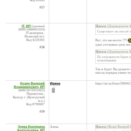
Код:69688
#57
IT, ИП
(удалена)
Цитата
(Дормидонтов А.
(ИНН:140800012010)
Существует ли способ о
IT-компания ,
Волжский пгт.
Код:4220365
Вот ,что вы несете ???
одно уголовное дело нес
#58
Цитата
(Дормидонтов А.
По отдельности будет к
оплаченными.
Так и будет. Вы думаете
они на порядок умнее тех
Козин Валерий
Ирина
https://ati.su/firms/396
Владимирович, ИП
(ИНН:591703319925)
Перевозчик ,
Кунгур г. (Кунгурский
м.о.)
Код:8790687
#59
Зуева Екатерина
Алена
Цитата
(Козин Валерий 
Анатольевна, ИП