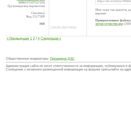
https://ati.su/firms/39
(ИНН:673107557256)
Грузовладелец-перевозчик
,
Мне тоже так кажется, р
Смоленск
вариант
Код:1517589
Прикрепленные файлы
#60
зотов отчество.jpg
(268
* контакт был удален
« Предыдущая
1
2
3
4
Следующая »
Общественные модераторы:
Президиум Д КС
Администрация сайта не несет ответственности за информацию, публикуемую в ф
Сообщения о незаконно размещенной информации на форуме присылайте на адр