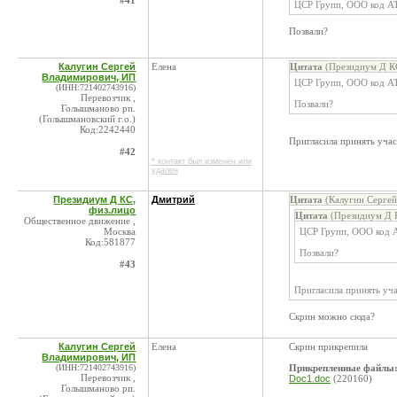
#41
ЦСР Групп, ООО код А
Позвали?
Калугин Сергей
Елена
Цитата
(Президиум Д КС
Владимирович, ИП
ЦСР Групп, ООО код А
(ИНН:721402743916)
Перевозчик ,
Позвали?
Голышманово рп.
(Голышмановский г.о.)
Код:2242440
Пригласила принять учас
#42
* контакт был изменен или
удален
Президиум Д КС,
Дмитрий
Цитата
(Калугин Сергей
физ.лицо
Цитата
(Президиум Д К
Общественное движение ,
Москва
ЦСР Групп, ООО код 
Код:581877
Позвали?
#43
Пригласила принять уча
Скрин можно сюда?
Калугин Сергей
Елена
Скрин прикрепила
Владимирович, ИП
(ИНН:721402743916)
Прикрепленные файлы
Перевозчик ,
Doc1.doc
(220160)
Голышманово рп.