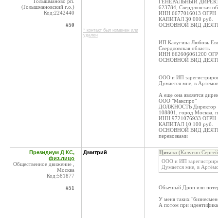
Голышманово рп.
ГЕНЕРАЛЬНЫЙ ДИРЕКТОР
(Голышмановский г.о.)
623784, Свердловская обл
Код:2242440
ИНН 6677016013 ОГРН 
КАПИТАЛ 30 000 руб.
#50
ОСНОВНОЙ ВИД ДЕЯТЕЛЬ
* контакт был изменен или
удален
ИП Калугина Любовь Ев
Свердловская область
ИНН 662606061200 ОГР
ОСНОВНОЙ ВИД ДЕЯТЕЛЬ
ООО и ИП зарегистриров
Думается мне, в Артёмов
А еще она является дире
ООО "Макспро"
ДОЛЖНОСТЬ Директор
108801, город Москва, п
ИНН 9721076933 ОГРН 
КАПИТАЛ 10 100 руб.
ОСНОВНОЙ ВИД ДЕЯТЕЛЬН
перевозками
Президиум Д КС,
Дмитрий
Цитата
(Калугин Сергей
физ.лицо
ООО и ИП зарегистриро
Общественное движение ,
Думается мне, в Артёмо
Москва
Код:581877
Обычный Дроп или потер
#51
У меня таких "бизнесмен
А потом при идентифика