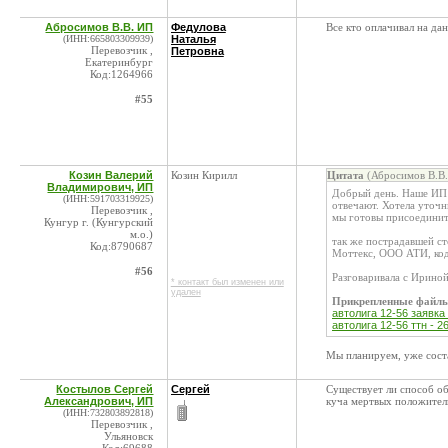
Абросимов В.В. ИП
Федулова
Все кто оплачивал на да
(ИНН:665803309939)
Наталья
Перевозчик ,
Петровна
Екатеринбург
Код:1264966
#55
Козин Валерий
Козин Кирилл
Цитата
(Абросимов В.В.
Владимирович, ИП
Добрый день. Наше ИП т
(ИНН:591703319925)
отвечают. Хотела уточн
Перевозчик ,
мы готовы присоединит
Кунгур г. (Кунгурский
м.о.)
так же пострадавшей ст
Код:8790687
Моттекс, ООО АТИ, ко
#56
Разговаривала с Ириной
* контакт был изменен или
удален
Прикрепленные файл
автолига 12-56 заявка 
автолига 12-56 ттн - 26
Мы планируем, уже соста
Костылов Сергей
Сергей
Существует ли способ об
Александрович, ИП
куча мертвых положитель
(ИНН:732803892818)
Перевозчик ,
Ульяновск