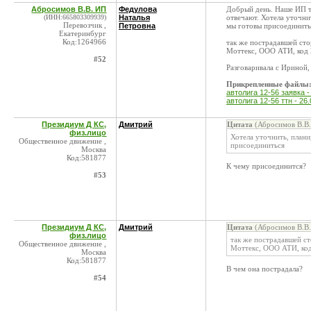
Абросимов В.В. ИП
Федулова
Добрый день. Наше ИП то
(ИНН:665803309939)
Наталья
отвечают. Хотела уточни
Перевозчик ,
Петровна
мы готовы присоединить
Екатеринбург
Код:1264966
так же пострадавшей сто
Моттекс, ООО АТИ, код
#52
Разговаривала с Ириной,
Прикрепленные файлы
автолига 12-56 заявка - 
автолига 12-56 ттн - 26.
Президиум Д КС,
Дмитрий
Цитата
(Абросимов В.В.
физ.лицо
Хотела уточнить, плани
Общественное движение ,
присоединиться
Москва
Код:581877
К чему присоединится?
#53
Президиум Д КС,
Дмитрий
Цитата
(Абросимов В.В.
физ.лицо
так же пострадавшей ст
Общественное движение ,
Моттекс, ООО АТИ, ко
Москва
Код:581877
В чем она пострадала?
#54