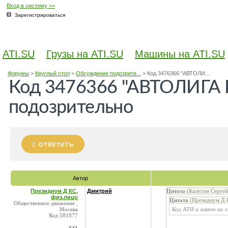
Вход в систему >>
Зарегистрироваться
ATI.SU
Грузы на ATI.SU
Машины на ATI.SU
Форумы
>
Круглый стол
>
Обсуждение подозрите...
>
Код 3476366 "АВТОЛИ...
Код 3476366 "АВТОЛИГА 
подозрительно
ОТВЕТИТЬ
Автор
Президиум Д КС,
Дмитрий
Цитата
(Калугин Сергей
физ.лицо
Цитата
(Президиум Д К
Общественное движение ,
Москва
Код АТИ и зовите их 
Код:581877