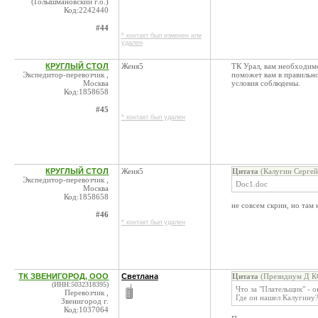
(Голышмановский г.о.)
Код:2242440
#44
* контакт был изменен или
удален
КРУГЛЫЙ СТОЛ
Женя5
ТК Урал, вам необходи
Экспедитор-перевозчик ,
поможет вам в правильн
Москва
условия соблюдены.
Код:1858658
#45
* контакт был удален
КРУГЛЫЙ СТОЛ
Женя5
Цитата
(Калугин Сергей
Экспедитор-перевозчик ,
Doc1.doc
Москва
Код:1858658
не совсем скрин, но там
#46
* контакт был удален
ТК ЗВЕНИГОРОД, ООО
Светлана
Цитата
(Президиум Д КС
(ИНН:5032318395)
Что за "Плательщик" - о
Перевозчик ,
Где он нашел Калугину
Звенигород г.
Код:1037064