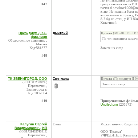
По ттн выяснила заказчи
#47
предоставлена им от ИП
почта d.novikov1990@ma
знаю. Но машина была на
ати,оставила встречку, Е
5-7 бд по оттн, у ИП Юн
Калугиной.
Президиум Д КС,
Дмитрий
Цитата
(МС-ЛОГИСТИКА,
физ.лицо
По ттн выяснила заказч
Общественное движение ,
Москва
Код:581877
Зовите их сюда
#48
ТК ЗВЕНИГОРОД, ООО
Светлана
Цитата
(Президиум Д КС
(ИНН:5032318395)
Зовите их сюда
Перевозчик ,
Звенигород г.
Код:1037064
#49
Прикрепленные файлы
Untitled.png
(235873)
Калугин Сергей
Елена
Может кому-то будет ин
Владимирович, ИП
(ИНН:721402743916)
ООО "Прагма"
Перевозчик ,
УЧРЕДИТЕЛЬ Калугина 