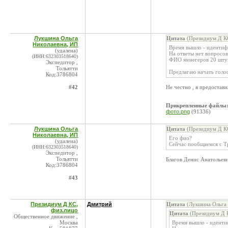
Лукшина Ольга
Цитата
(Президиум Д КС
Николаевна, ИП
Время вышло - идентиф
(удалена)
На ответы нет вопросов
(ИНН:632303518640)
ФИО менегеров 20 штук
Экспедитор ,
Тольятти
Предлагаю начать голос
Код:3786804
#42
Не честно , я предостав
Прикрепленные файлы
фото.png
(91336)
Лукшина Ольга
Цитата
(Президиум Д КС
Николаевна, ИП
Его фио?
(удалена)
Сейчас пообщаемся с Т
(ИНН:632303518640)
Экспедитор ,
Тольятти
Благов Денис Анатольев
Код:3786804
#43
Президиум Д КС,
Дмитрий
Цитата
(Лукшина Ольга 
физ.лицо
Цитата
(Президиум Д К
Общественное движение ,
Москва
Время вышло - иденти