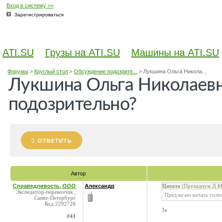
Вход в систему >>
Зарегистрироваться
ATI.SU
Грузы на ATI.SU
Машины на ATI.SU
Форумы
>
Круглый стол
>
Обсуждение подозрите...
>
Лукшина Ольга Никола...
Лукшина Ольга Николаевн
подозрительно?
ОТВЕТИТЬ
Автор
Справедливость, ООО
Александр
Цитата
(Президиум Д КС
Экспедитор-перевозчик ,
Предлагаю начать голос
Санкт-Петербург
Код:2292726
За
#41