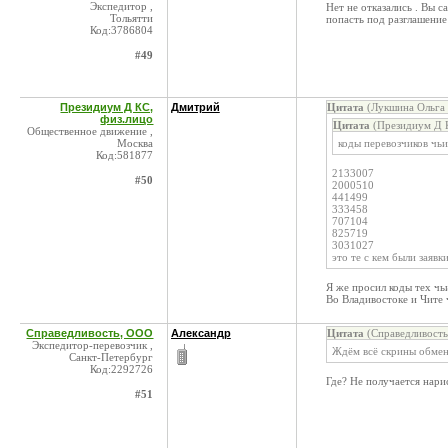
Экспедитор ,
Нет не отказались . Вы 
Тольятти
попасть под разглашени
Код:3786804
#49
Президиум Д КС,
Дмитрий
Цитата
(Лукшина Ольга 
физ.лицо
Цитата
(Президиум Д К
Общественное движение ,
Москва
коды перевозчиков чьи
Код:581877
2133007
#50
2000510
441499
333458
707104
825719
3031027
это те с кем были заявк
Я же просил коды тех чь
Во Владивостоке и Чите 
Справедливость, ООО
Александр
Цитата
(Справедливость
Экспедитор-перевозчик ,
Ждём всё скрины обмен
Санкт-Петербург
Код:2292726
Где? Не получается нари
#51