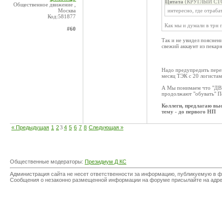
Цитата
(КРУГЛЫЙ СТОЛ
Общественное движение ,
Москва
интересно, где отраба
Код:581877
Как мы и думали в трн 
#60
Так и не увидел поясне
свежий аккаунт из пекар
Надо предупредить перев
месяц ТЭК с 20 логистам
А Мы понимаем что "ДВ
продолжают "обувать" П
Коллеги, предлагаю вы
тему - до первого НП
« Предыдущая
1
2
3
4
5
6
7
8
Следующая »
Общественные модераторы:
Президиум Д КС
Администрация сайта не несет ответственности за информацию, публикуемую в ф
Сообщения о незаконно размещенной информации на форуме присылайте на адр