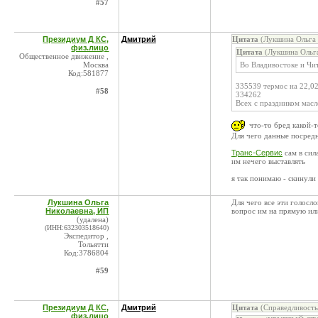
#57
Президиум Д КС,
Дмитрий
Цитата
(Лукшина Ольга 
физ.лицо
Цитата
(Лукшина Ольга
Общественное движение ,
Москва
Во Владивостоке и Чит
Код:581877
335539 термос на 22,0
#58
334262
Всех с праздником масл
что-то бред какой-т
Для чего данные посредн
Транс-Сервис
сам в сил
им нечего выставлять
я так понимаю - скинули
Лукшина Ольга
Для чего все эти голосл
Николаевна, ИП
вопрос им на прямую или
(удалена)
(ИНН:632303518640)
Экспедитор ,
Тольятти
Код:3786804
#59
Президиум Д КС,
Дмитрий
Цитата
(Справедливость
физ.лицо