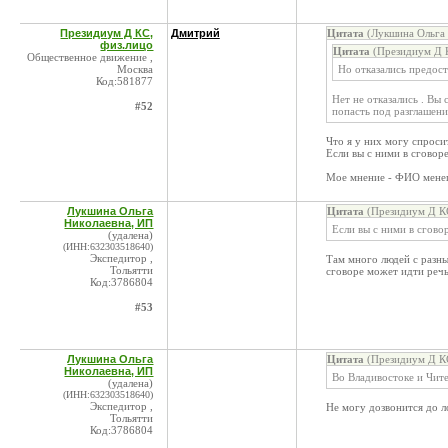
Президиум Д КС,
Дмитрий
Цитата
(Лукшина Ольга 
физ.лицо
Цитата
(Президиум Д К
Общественное движение ,
Москва
Но отказались предос
Код:581877
Нет не отказались . Вы
#52
попасть под разглашен
Что я у них могу спроси
Если вы с ними в сговоре
Мое мнение - ФИО менег
Лукшина Ольга
Цитата
(Президиум Д КС
Николаевна, ИП
Если вы с ними в сгово
(удалена)
(ИНН:632303518640)
Экспедитор ,
Там много людей с разны
Тольятти
сговоре может идти речь
Код:3786804
#53
Лукшина Ольга
Цитата
(Президиум Д КС
Николаевна, ИП
Во Владивостоке и Чите
(удалена)
(ИНН:632303518640)
Экспедитор ,
Не могу дозвонится до л
Тольятти
Код:3786804