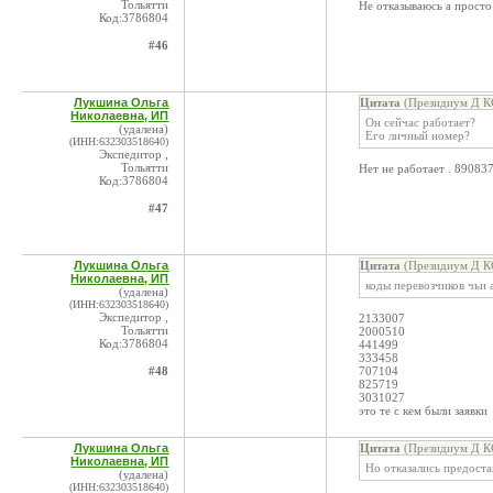
Тольятти
Не отказываюсь а просто
Код:3786804
#46
Лукшина Ольга
Цитата
(Президиум Д КС
Николаевна, ИП
Он сейчас работает?
(удалена)
Его личный номер?
(ИНН:632303518640)
Экспедитор ,
Тольятти
Нет не работает . 89083
Код:3786804
#47
Лукшина Ольга
Цитата
(Президиум Д КС
Николаевна, ИП
коды перевозчиков чьи 
(удалена)
(ИНН:632303518640)
Экспедитор ,
2133007
Тольятти
2000510
Код:3786804
441499
333458
#48
707104
825719
3031027
это те с кем были заявки
Лукшина Ольга
Цитата
(Президиум Д КС
Николаевна, ИП
Но отказались предоста
(удалена)
(ИНН:632303518640)