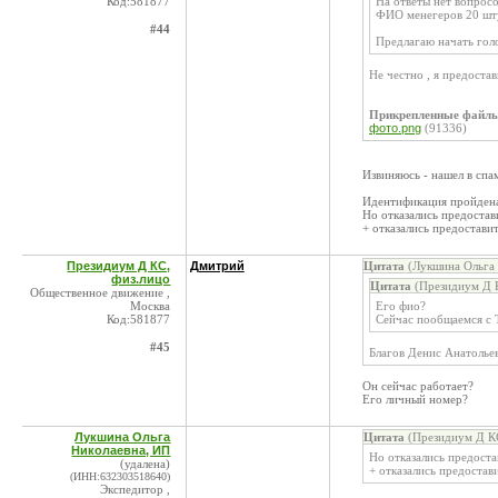
Код:581877
На ответы нет вопрос
ФИО менегеров 20 шту
#44
Предлагаю начать голо
Не честно , я предоста
Прикрепленные файл
фото.png
(91336)
Извиняюсь - нашел в спа
Идентификация пройден
Но отказались предостав
+ отказались предостави
Президиум Д КС,
Дмитрий
Цитата
(Лукшина Ольга 
физ.лицо
Цитата
(Президиум Д К
Общественное движение ,
Москва
Его фио?
Код:581877
Сейчас пообщаемся с
#45
Благов Денис Анатолье
Он сейчас работает?
Его личный номер?
Лукшина Ольга
Цитата
(Президиум Д КС
Николаевна, ИП
Но отказались предоста
(удалена)
+ отказались предостав
(ИНН:632303518640)
Экспедитор ,