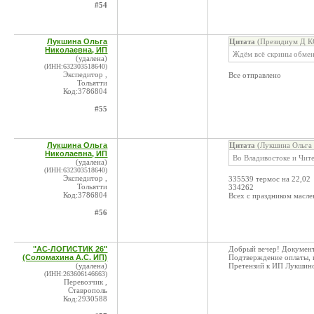
#54
Лукшина Ольга
Цитата
(Президиум Д КС
Николаевна, ИП
Ждём всё скрины обмен
(удалена)
(ИНН:632303518640)
Экспедитор ,
Все отправлено
Тольятти
Код:3786804
#55
Лукшина Ольга
Цитата
(Лукшина Ольга 
Николаевна, ИП
Во Владивостоке и Чите
(удалена)
(ИНН:632303518640)
Экспедитор ,
335539 термос на 22,02
Тольятти
334262
Код:3786804
Всех с праздником масле
#56
"АС-ЛОГИСТИК 26"
Добрый вечер! Документ
(Соломахина А.С. ИП)
Подтверждение оплаты, 
(удалена)
Претензий к ИП Лукшин
(ИНН:263606146663)
Перевозчик ,
Ставрополь
Код:2930588