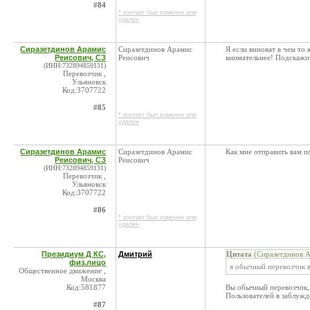
#84
* контакт был изменен или
удален
Сиразетдинов Арамис
Сиразетдинов Арамис
Я если виноват в чем то
Реисович, СЗ
Реисович
внимательнее! Подскажит
(ИНН:732894859131)
Перевозчик ,
Ульяновск
Код:3707722
#85
* контакт был изменен или
удален
Сиразетдинов Арамис
Сиразетдинов Арамис
Как мне отправить вам п
Реисович, СЗ
Реисович
(ИНН:732894859131)
Перевозчик ,
Ульяновск
Код:3707722
#86
* контакт был изменен или
удален
Президиум Д КС,
Дмитрий
Цитата
(Сиразетдинов А
физ.лицо
я обычный перевозчик в
Общественное движение ,
Москва
Код:581877
Вы обычный перевозчик, 
Пользователей в заблужд
#87