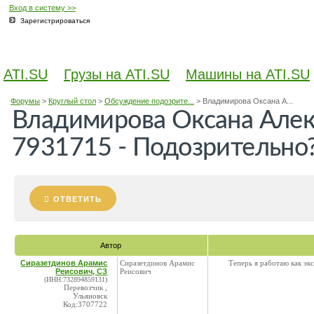
Вход в систему >>
Зарегистрироваться
ATI.SU
Грузы на ATI.SU
Машины на ATI.SU
Форумы
>
Круглый стол
>
Обсуждение подозрите...
>
Владимирова Оксана А...
Владимирова Оксана Алек
7931715 - Подозрительно
ОТВЕТИТЬ
Автор
Сиразетдинов Арамис
Сиразетдинов Арамис
Теперь я работаю как эк
Реисович, СЗ
Реисович
(ИНН:732894859131)
Перевозчик ,
Ульяновск
Код:3707722