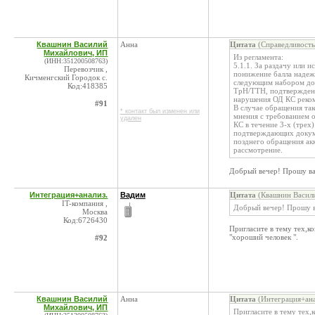
Квашнин Василий
Анна
Цитата
(Справедливость
Михайлович, ИП
Из регламента:
(ИНН:351200508763)
5.1.1. За раздачу или
Перевозчик ,
понижение балла надеж
Кичменгский Городок с.
следующим набором до
Код:418385
ТрН/ТТН, подтверждени
нарушения ОД КС реком
#91
В случае обращения так
* контакт был изменен или
мнения с требованием 
удален
КС в течение 3-х (трех
подтверждающих докуме
позднего обращения ак
рассмотрение.
Добрый вечер! Прошу вас 
Интеграция+анализ.
Вадим
Цитата
(Квашнин Васили
IT-компания ,
Добрый вечер! Прошу ва
Москва
Код:6726430
Пригласите в тему тех,к
"хороший человек ".
#92
Квашнин Василий
Анна
Цитата
(Интеграция+ана
Михайлович, ИП
Пригласите в тему тех,