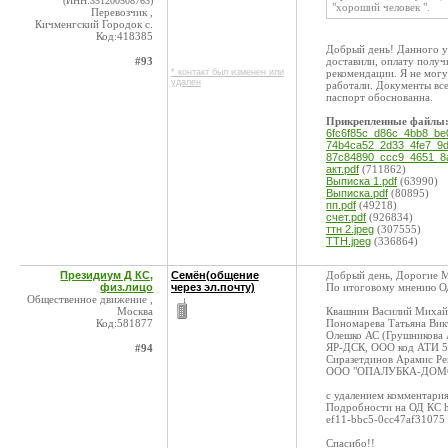
(ИНН:351200508763)
"хороший человек ".
Перевозчик ,
Кичменгский Городок с.
Код:418385
Добрый день! Данного ус
#93
доставили, оплату получ
* контакт был изменен или
рекомендации. Я не могу
удален
работали. Документы все
паспорт обоснованна.
Прикрепленные файлы
6fc6f85c_d86c_4bb8_be
74b4ca52_2d33_4fe7_9d
87c84890_ccc9_4651_8a
акт.pdf
(711862)
Выписка 1.pdf
(63990)
Выписка.pdf
(80895)
пп.pdf
(49218)
счет.pdf
(926834)
ттн 2.jpeg
(307555)
ТТН.jpeg
(336864)
Президиум Д КС,
Семён(общение
Добрый день, Дорогие 
физ.лицо
через эл.почту)
По итоговому мнению ОД
Общественное движение ,
Москва
Квашнин Василий Михай
Код:581877
Пономарева Татьяна Вик
Олешко АС (Грушникова 
ЯР-ДСК, ООО код АТИ 
#94
Сиразетдинов Арамис Ре
ООО "ОПАЛУБКА-ДОМС
с удалением комментари
Подробности на ОД КС ht
ef11-bbc5-0cc47af31075
Спасибо!!