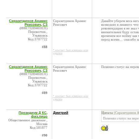
Сиразетдинов Арамис
Сиразетдинов Арамис
Давайте уберем весь нег
Реисович, СЗ
Реисович
возможно я лишнего что-
(ИНН:732894859131)
рекомендацию я не знал 
Перевозчик ,
внимательнее буду остав
Ульяновск
временем все пойму как 
Код:3707722
перед всеми… спасибо з
#88
* контакт был изменен или
удален
Сиразетдинов Арамис
Сиразетдинов Арамис
Поменял статус на перев
Реисович, СЗ
Реисович
(ИНН:732894859131)
Перевозчик ,
Ульяновск
Код:3707722
#89
* контакт был изменен или
удален
Президиум Д КС,
Дмитрий
Цитата
(Сиразетдинов А
физ.лицо
Поменял статус на пере
Общественное движение ,
Москва
Код:581877
#90