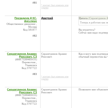
#81
* контакт был изменен или
удален
Президиум Д КС,
Дмитрий
Цитата
(Сиразетдинов А
физ.лицо
Теперь я работаю как э
Общественное движение ,
Москва
Код:581877
Вы играетесь?
Сейчас вам надо подтвер
#82
Сиразетдинов Арамис
Сиразетдинов Арамис
Как я могу вам подтверд
Реисович, СЗ
Реисович
обычный перевозчик вы ч
(ИНН:732894859131)
Перевозчик ,
Ульяновск
Код:3707722
#83
* контакт был изменен или
удален
Сиразетдинов Арамис
Сиразетдинов Арамис
Позвоните мне объяснит
Реисович, СЗ
Реисович
(ИНН:732894859131)
Перевозчик ,
Ульяновск
Код:3707722