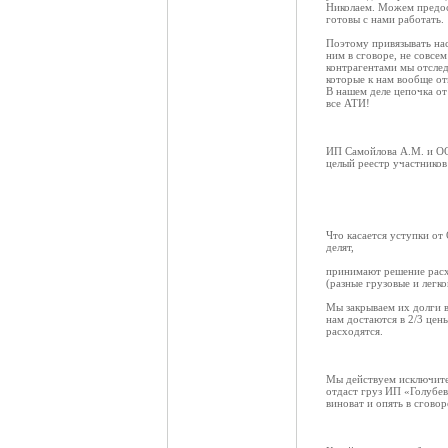
Николаем. Можем предост
готовы с нами работать.
Поэтому привязывать нас
ним в сговоре, не совсем
контрагентами мы отслед
которые к нам вообще о
В нашем деле цепочка от
все АТИ!
ИП Самойлова А.М. и ОО
целый реестр участников
Что касается уступки о
делят,
принимают решение расхо
(разные грузовые и легк
Мы закрываем их долги в
нам достаются в 2/3 цен
расходятся.
Мы действуем исключител
отдаст груз ИП «Голубев
виноват и опять в сгово