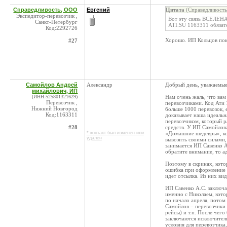
Справедливость, ООО
Евгений
Цитата
(Справедливость
Экспедитор-перевозчик ,
Вот эту связь ВСЕЛЕН
Санкт-Петербург
ATI.SU 1163311 обязат
Код:2292726
Хорошо. ИП Кольцов пок
#27
Самойлов Андрей
Александр
Добрый день, уважаемые
михайлович, ИП
(ИНН:525801321629)
Нам очень жаль, что вам 
Перевозчик ,
перевозчиками. Код Ати 
Нижний Новгород
больше 1000 перевозок, 
Код:1163311
доказывает наша идеаль
перевозчиком, который р
#28
средств. У ИП Самойлов
* контакт был изменен или
«Домашние шедевры», ко
удален
вывозить своими силами,
занимается ИП Савенко А
обратите внимание, то а
Поэтому в скринах, кото
ошибка при оформление 
идет отсылка. Из них вид
ИП Савенко А.С. заключа
именно с Николаем, кото
по начало апреля, потом
Самойлов – перевозчики 
рейсы) и т.п. После чег
заключаются исключител
условия для перевозчика,