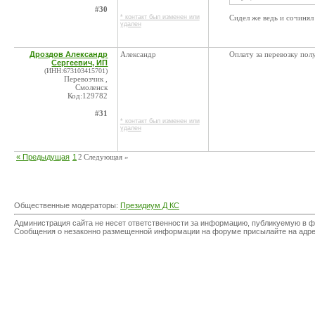
#30
* контакт был изменен или
Сидел же ведь и сочинял 
удален
Дроздов Александр
Александр
Оплату за перевозку пол
Сергеевич, ИП
(ИНН:673103415701)
Перевозчик ,
Смоленск
Код:129782
#31
* контакт был изменен или
удален
« Предыдущая
1
2
Следующая »
Общественные модераторы:
Президиум Д КС
Администрация сайта не несет ответственности за информацию, публикуемую в ф
Сообщения о незаконно размещенной информации на форуме присылайте на адр