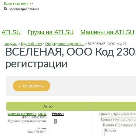
Вход в систему >>
Зарегистрироваться
ATI.SU
Грузы на ATI.SU
Машины на ATI.SU
Форумы
>
Круглый стол
>
Обсуждение подозрите...
>
ВСЕЛЕНАЯ, ООО Код 23...
ВСЕЛЕНАЯ, ООО Код 2305
регистрации
ОТВЕТИТЬ
Автор
Феникс Логистик, ООО
Руслан
Цитата
(Президиум Д КС
(ИНН:1686013683)
Цитата
(Феникс Логист
Грузовладелец-перевозчик
,
Цитата
(Президиум Д 
Казань
Цитата
Код:3294039
...