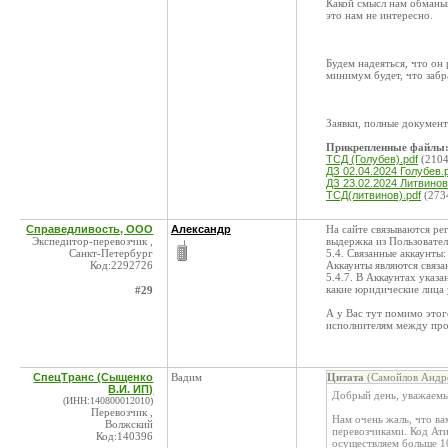
Какой смысл нам обманыв
это нам не интересно.
Будем надеяться, что он 
минимум будет, что забр
Заявки, полные докумен
Прикрепленные файлы
ТСД (Голубев).pdf
(2104
ДЗ 02.04.2024 Голубев.
ДЗ 23.02.2024 Литвинов
ТСД(литвинов).pdf
(273
Справедливость, ООО
Александр
На сайте связываются ре
Экспедитор-перевозчик ,
выдержка из Пользовател
Санкт-Петербург
5.4. Связанные аккаунты
Код:2292726
Аккаунты являются связа
5.4.7. В Аккаунтах указ
какие юридические лица 
#29
А у Вас тут помимо этог
исполнителям между пр
СпецТранс (Сыщенко
Вадим
Цитата
(Самойлов Андре
В.И. ИП)
Добрый день, уважаемы
(ИНН:140800012010)
Перевозчик ,
Нам очень жаль, что ва
Волжский
перевозчиками. Код Ати
Код:140396
осуществляем больше 10