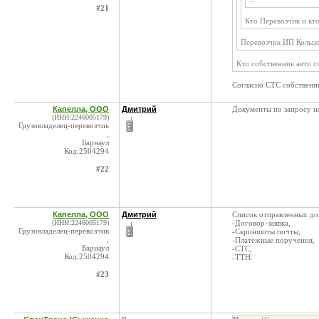
#21
Кто Перевозчик и кт
Перевозчик ИП Кольцо
Кто собственник авто с
Согласно СТС собственн
Капелла, ООО
Дмитрий
Документы по запросу н
(ИНН:2246005179)
Грузовладелец-перевозчик
,
Барнаул
Код:2504294
#22
Капелла, ООО
Дмитрий
Список отправленных до
(ИНН:2246005179)
-Договор-заявка,
Грузовладелец-перевозчик
-Скриншоты почты,
,
-Платежные поручения,
Барнаул
-СТС,
Код:2504294
-ТТН.
#23