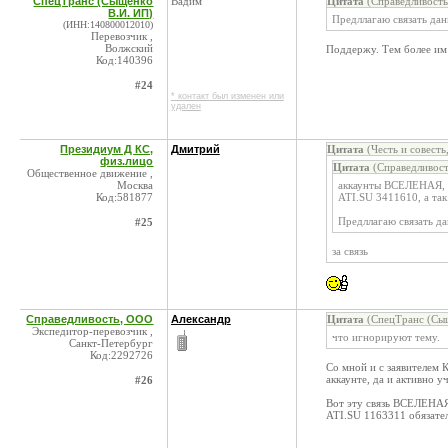
СпецТранс (Сыщенко
Вадим
Цитата
(Справедливость
В.И. ИП)
Предллагаю связать да
(ИНН:140800012010)
Перевозчик ,
Волжский
Поддержу. Тем более им 
Код:140396
#24
* контакт был изменен или
удален
Президиум Д КС,
Дмитрий
Цитата
(Честь и совесть
физ.лицо
Цитата
(Справедливост
Общественное движение ,
Москва
аккаунты ВСЕЛЕНАЯ, 
Код:581877
ATI.SU 3411610, а та
Предллагаю связать д
#25
за связь
Справедливость, ООО
Александр
Цитата
(СпецТранс (Сыщ
Экспедитор-перевозчик ,
что игнорируют тему.
Санкт-Петербург
Код:2292726
Со мной и с заявителем К
аккаунте, да и активно 
#26
Вот эту связь ВСЕЛЕНА
ATI.SU 1163311 обязате