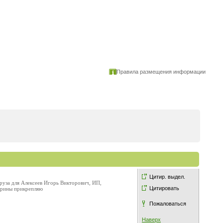
Правила размещения информации
Цитир. выдел.
груза для Алексеев Игорь Викторович, ИП,
Цитировать
скрины прикрепляю
Пожаловаться
Наверх