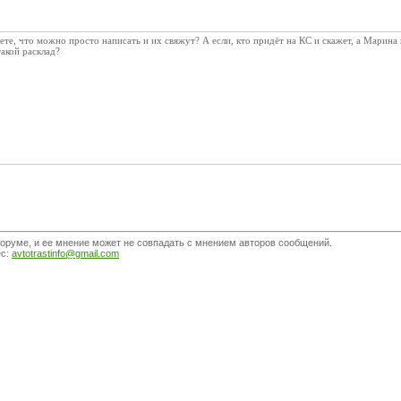
ете, что можно просто написать и их свяжут? А если, кто придёт на КС и скажет, а Марина 
такой расклад?
оруме, и ее мнение может не совпадать с мнением авторов сообщений.
ес:
avtotrastinfo@gmail.com