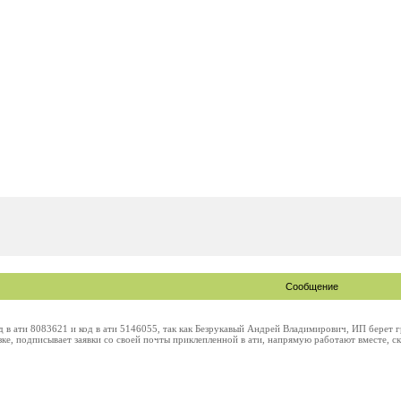
Сообщение
 в ати 8083621 и код в ати 5146055, так как Безрукавый Андрей Владимирович, ИП берет 
зке, подписывает заявки со своей почты приклепленной в ати, напрямую работают вместе, 