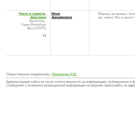
Честь и совесть,
Инна
Марина, вы правда счита
физ.лицо
Данияровна
вас свяжет. Вас устроит 
Диспетчер ,
Санкт-Петербург
Код:1559792
#2
Общественные модераторы:
Президиум Д КС
Администрация сайта не несет ответственности за информацию, публикуемую в ф
Сообщения о незаконно размещенной информации на форуме присылайте на адр