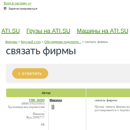
Вход в систему >>
Зарегистрироваться
ATI.SU
Грузы на ATI.SU
Машины на ATI.SU
Форумы
>
Круглый стол
>
Обсуждение подозрите...
>
связать фирмы
связать фирмы
ОТВЕТИТЬ
Автор
ГЛК, ООО
Марина
связать фирмы
(ИНН:3702255051)
Прошу связать фирмы код
Грузовладелец-перевозчик
договаривается о перево
,
Иваново
Код:2896777
#1