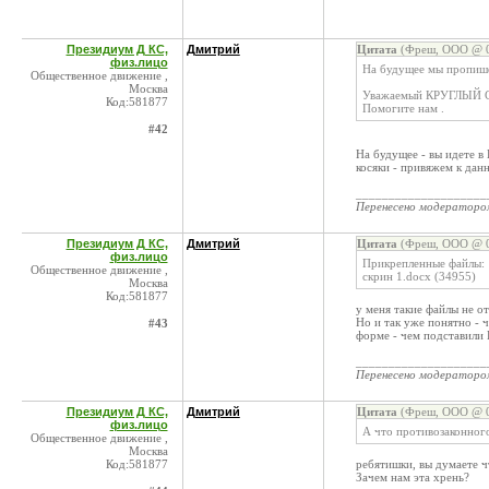
Президиум Д КС,
Дмитрий
Цитата
(Фреш, ООО @ 0
физ.лицо
На будущее мы пропишем
Общественное движение ,
Москва
Уважаемый КРУГЛЫЙ СТ
Код:581877
Помогите нам .
#42
На будущее - вы идете в
косяки - привяжем к дан
____________________
Перенесено модератор
Президиум Д КС,
Дмитрий
Цитата
(Фреш, ООО @ 0
физ.лицо
Прикрепленные файлы:
Общественное движение ,
скрин 1.docx (34955)
Москва
Код:581877
у меня такие файлы не о
Но и так уже понятно - 
#43
форме - чем подставили 
____________________
Перенесено модератор
Президиум Д КС,
Дмитрий
Цитата
(Фреш, ООО @ 0
физ.лицо
А что противозаконного
Общественное движение ,
Москва
Код:581877
ребятишки, вы думаете ч
Зачем нам эта хрень?