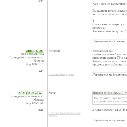
#44
Какой бизнес вы купили? 
Вы купили только аккаун
за что не отвечать - так
Т
Скажу вам по секрету - 
покраска
Так как кроме покупки "
____________________
Перенесено модератор
Фреш, ООО
Виталий
Уважаемый КС.
(ИНН:4802012706)
Сроки доставки были не 
Экспедитор-перевозчик ,
информирования ГВ о па
Липецк
Также, для личного знак
Код:1863919
продолжают работать с 
#45
____________________
* контакт был удален
Перенесено модератор
КРУГЛЫЙ СТОЛ
Женя
Цитата
(Президиум Д КС
Экспедитор-перевозчик ,
На будущее - вы идете 
Москва
аналогичные косяки - п
Код:1858658
а пока добавлен от АТИ 
#46
* контакт был изменен или
удален
____________________
Перенесено модератор