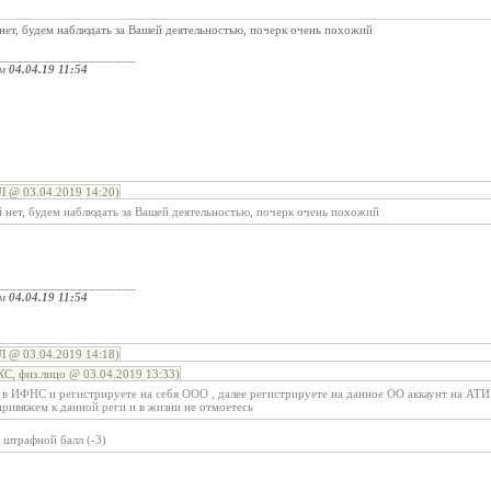
нет, будем наблюдать за Вашей деятельностью, почерк очень похожий
_____________________
ом
04.04.19 11:54
@ 03.04.2019 14:20)
 нет, будем наблюдать за Вашей деятельностью, почерк очень похожий
_____________________
ом
04.04.19 11:54
@ 03.04.2019 14:18)
С, физ.лицо @ 03.04.2019 13:33)
 в ИФНС и регистрируете на себя ООО , далее регистрируете на данное ОО аккаунт на АТИ 
привяжем к данной реги и в жизни не отмоетесь
 штрафной балл (-3)