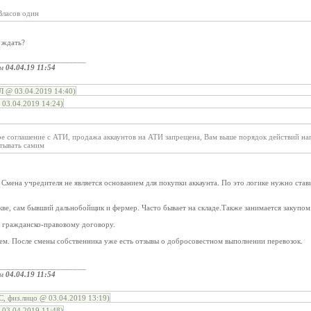
ласов один
 ждать?
_____________________
ом
04.04.19 11:54
@ 03.04.2019 14:40)
03.04.2019 14:24)
ое соглашение с АТИ, продажа аккаунтов на АТИ запрещена, Вам выше порядок действий на
тывать самим
 Смена учредителя не является основанием для покупки аккаунта. По это логике нужно ста
ве, сам бывший дальнобойщик и фермер. Часто бывает на складе.Также занимается закупом 
гражданско-правовому договору.
ем. После смены собственника уже есть отзывы о добросовестном выполнении перевозок.
_____________________
ом
04.04.19 11:54
, физ.лицо @ 03.04.2019 13:19)
03.04.2019 11:48)