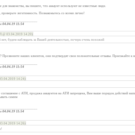
е для знакомства, вы пишите, что аккаунт используют не известные люди.
 проверьте легитимность. Познакомьтесь со всеми лично!
_____________________
ом
04.04.19 11:54
@ 03.04.2019 14:20)
 нет, будем наблюдать за Вашей деятельностью, почерк очень похожий
? Прозвоните наших клиентов, они подтвердят свои положительные отзывы. Приезжайте к 
_____________________
ом
04.04.19 11:54
3.04.2019 14:24)
е соглашение с АТИ, продажа аккаунтов на АТИ запрещена, Вам выше порядок действий нап
ывать самим
_____________________
ом
04.04.19 11:54
3.04.2019 14:26)
о!