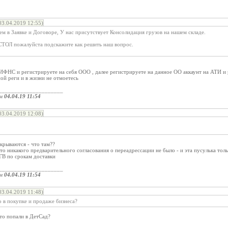
3.04.2019 12:55)
 в Заявке и Договоре, У нас присутствует Консолидация грузов на нашем складе.
ОЛ пожалуйста подскажите как решить наш вопрос.
 ИФНС и регистрируете на себя ООО , далее регистрируете на данное ОО аккаунт на АТИ и 
ной реги и в жизни не отмоетесь
_____________________
ом
04.04.19 11:54
3.04.2019 12:08)
ткрываются - что там??
что никакого предварительного согласования о переадрессации не было - и эта пусулька тол
ГВ по срокам доставки
_____________________
ом
04.04.19 11:54
3.04.2019 11:48)
 в покупке и продаже бизнеса?
то попали в ДетСад?