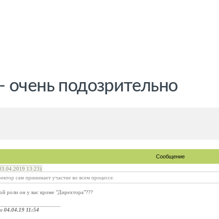
 очень подозрительно
Сообщение
3.04.2019 13:23)
ектор сам принимает участие во всем процессе.
кой роли он у вас кроме "Дирехтора"???
_____________________
ом
04.04.19 11:54