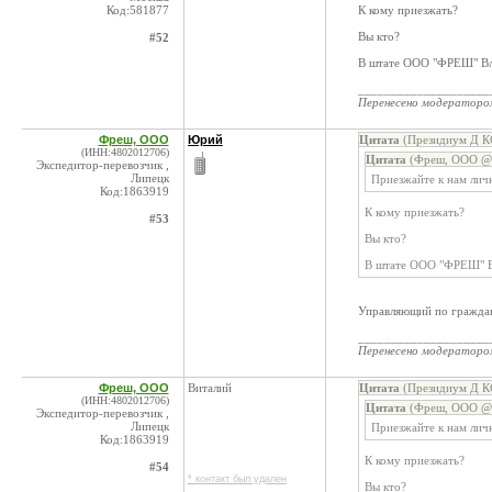
Код:581877
К кому приезжать?
Вы кто?
#52
В штате ООО "ФРЕШ" Вл
____________________
Перенесено модератор
Фреш, ООО
Юрий
Цитата
(Президиум Д КС
(ИНН:4802012706)
Цитата
(Фреш, ООО @ 
Экспедитор-перевозчик ,
Липецк
Приезжайте к нам лич
Код:1863919
К кому приезжать?
#53
Вы кто?
В штате ООО "ФРЕШ" В
Управляющий по граждан
____________________
Перенесено модератор
Фреш, ООО
Виталий
Цитата
(Президиум Д КС
(ИНН:4802012706)
Цитата
(Фреш, ООО @ 
Экспедитор-перевозчик ,
Липецк
Приезжайте к нам лич
Код:1863919
К кому приезжать?
#54
* контакт был удален
Вы кто?