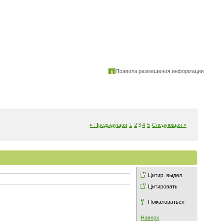
Правила размещения информации
« Предыдущая
1
2
3
4
5
Следующая »
Цитир. выдел.
Цитировать
Пожаловаться
Наверх