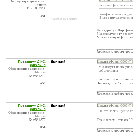
Экспедитор-перевозчик ,
Липецк
а имеем физический а
Код:1863919
Ваш фактический адрес 
#56
И какое имущество вы 
* контакт был удален
Наш адрес ул. Дорофеев
Мы арендуем эту террито
Можем скинуть фото тех
____________________
Перенесено модератор
Президиум Д КС,
Дмитрий
Цитата
(Фреш, ООО @ 0
физ.лицо
Мы аккаунт не покупали
Общественное движение ,
собственника.
Москва
Код:581877
вам выше задано много в
Что вы купили? и что по
#57
____________________
Перенесено модератор
Президиум Д КС,
Дмитрий
Цитата
(Фреш, ООО @ 0
физ.лицо
По это логике нужно ст
Общественное движение ,
Москва
Код:581877
Так и делаем - так как 
____________________
#58
Перенесено модератор