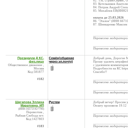
82. TSL (ТрансСервис,
83. Котельников Анато
84. Петрик Андрей Сте
85. Михайлов ЕВ(ИНН21
оплата до 25.03.2026
86. "Эталон" (ИНН 6671
87. Шинкаренко Максим
____________________
Перенесено модератор
____________________
Перенесено модератор
Президиум Д КС,
Семён(общение
Добрый день, Дорогие 
физ.лицо
через эл.почту)
Прошу удалить штрафной
Общественное движение ,
с удалением комментария
Москва
Подробности на КС https
Код:581877
Спасибо!!
____________________
#182
Перенесено модератор
____________________
Перенесено модератор
Шигапова Эллина
Рустем
Добрый вечер! Просим 
Маратовна, ИП
Оплату произвели 19.12
(ИНН:165721427790)
Перевозчик ,
____________________
Рыбная Слобода пгт.
Перенесено модератор
Код:1427803
____________________
#183
Перенесено модератор