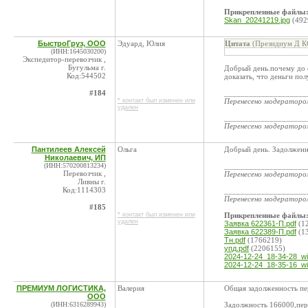
Прикрепленные файлы
Skan_20241219.jpg
(492
БыстроГруз, ООО
Эдуард, Юлия
Цитата
(Президиум Д КС
(ИНН:1645030200)
Экспедитор-перевозчик ,
Бугульма г.
Добрый день.почему до 
Код:544502
доказать, что деньги по
#184
____________________
* контакт был изменен или
Перенесено модератор
удален
____________________
Перенесено модератор
Пантилеев Алексей
Ольга
Добрый день. Задолженно
Николаевич, ИП
(ИНН:570200813234)
____________________
Перевозчик ,
Перенесено модератор
Ливны г.
Код:1114303
____________________
Перенесено модератор
#185
* контакт был изменен или
Прикрепленные файлы
удален
Заявка 622361-П.pdf
(1
Заявка 622389-П.pdf
(1
Тн.pdf
(1766219)
упд.pdf
(2206155)
2024-12-24_18-34-28_wi
2024-12-24_18-35-16_wi
ПРЕМИУМ ЛОГИСТИКА,
Валерия
Общая задолженность пе
ООО
(ИНН:6316289943)
Задолжность 166000,пер