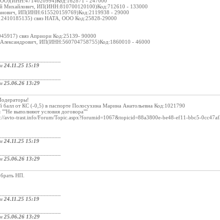
 ООО)(ИНН:4714020994)Код:162871 - 247000
лий Михайлович, ИП(ИНН:810700120100)Код:712610 - 133000
панович, ИП(ИНН:615520159769)Код:2119938 - 29000
2410185135) связ НАТА, ООО Код:25828-29000
045917) связ Априори Код:25139- 90000
 Александрович, ИП(ИНН:560704758755)Код:1860010 - 46000
_____________________
ом
24.11.25 15:19
_____________________
ом
25.06.26 13:29
Модераторы!
 балл от КС (-0,5) в паспорте Полосухина Марина Анатольевна Код:1021790
 ""Не выполняют условия договора""
://avto-trast.info/Forum/Topic.aspx?forumid=1067&topicid=88a3800e-be48-ef11-bbc5-0cc47a
_____________________
ом
24.11.25 15:19
_____________________
ом
25.06.26 13:29
убрать НП.
_____________________
ом
24.11.25 15:19
_____________________
ом
25.06.26 13:29