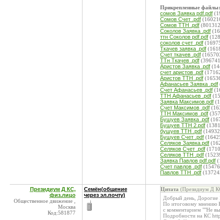
Прикрепленные файлы
сомов Заявка pdf.pdf
(1
Сомов Счет .pdf
(16021
Сомов ТТН .pdf
(801312
Соколов Заявка .pdf
(16
ттн Соколов pdf.pdf
(128
соколов счет .pdf
(1697
Ткачев заявка .pdf
(161
Счет ткачев .pdf
(16570
ТТн Ткачев .pdf
(396741
Аристов Заявка .pdf
(14
счет аристов .pdf
(1716
Аристов ТТН .pdf
(1653
Афанасьев Заявка .pdf
Счет Афанасьев .pdf
(1
ТТН Афанасьев .pdf
(15
Заявка Максимов.pdf
(1
Счет Максимов .pdf
(16
ТТН Максимов .pdf
(357
Бушуев Заявка .pdf
(16
Бушуев ТТН 2.pdf
(1381
бушуев ТТН .pdf
(14932
Бушуев Счет .pdf
(1642
Селяков Заявка.pdf
(16
Селяков Счет .pdf
(1710
Селяков ТТН .pdf
(1523
Заявка Павлов pdf.pdf
(
Счет павлов .pdf
(15476
Павлов ТТН .pdf
(13724
Президиум Д КС,
Семён(общение
Цитата
(Президиум Д КС
физ.лицо
через эл.почту)
Добрый день, Дорогие
Общественное движение ,
По итоговому мнению К
Москва
с комментарием ""Не в
Код:581877
Подробности на КС http