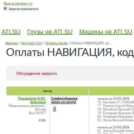
Вход в систему >>
Зарегистрироваться
ATI.SU
Грузы на ATI.SU
Машины на ATI.SU
Форумы
>
Круглый стол
>
Оплаты архив
>
Оплаты НАВИГАЦИЯ, ко...
Оплаты НАВИГАЦИЯ, код
Обсуждение закрыто.
Автор
Президиум Д КС,
Семён(общение
оплата до 25.01.2026
физ.лицо
через эл.почту)
76. Грузовер-37, ООО(И
Общественное движение ,
77. Пищита Сергей Нико
Москва
78. Михайлов Василий 
Код:581877
79. Гонтарева Надежда 
80. Трофимов Владимир
81. Литов Василий Алек
#181
оплата до 25.02.2026
81. Литов Василий Алек