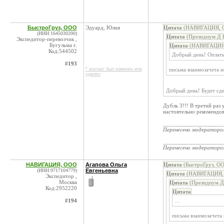
БыстроГруз, ООО
Эдуард, Юлия
Цитата
(НАВИГАЦИЯ, ОО
(ИНН:1645030200)
Цитата
(Президиум Д К
Экспедитор-перевозчик ,
Бугульма г.
Цитата
(НАВИГАЦИЯ, 
Код:544502
Добрый день! Оплаты
#193
* контакт был изменен или
письма взаимозачета н
удален
Добрый день! Будет сде
Дубль 3!!! В третий раз
настоятельно рекомендов
____________________
Перенесено модератор
____________________
Перенесено модератор
НАВИГАЦИЯ, ООО
Агапова Ольга
Цитата
(БыстроГруз, ОО
(ИНН:9717104779)
Евгеньевна
Цитата
(НАВИГАЦИЯ, О
Экспедитор ,
Москва
Цитата
(Президиум Д 
Код:2952220
Цитата
#194
...
письма взаимозачета 