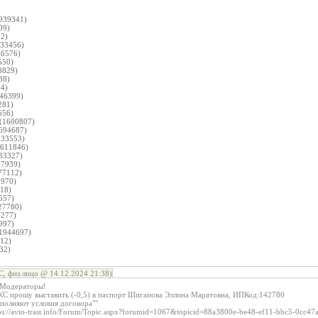
:
939341)
09)
2)
33456)
6576)
550)
8829)
38)
4)
46399)
281)
656)
(1600807)
694687)
33553)
611846)
33327)
7939)
77112)
970)
18)
557)
27780)
277)
997)
1944697)
12)
32)
, физ.лицо @ 14.12.2024 21:38)
 Модераторы!
С прошу выставить (-0,5) в паспорт Шигапова Эллина Маратовна, ИПКод:142780
ыполняют условия договора""
s://avto-trast.info/Forum/Topic.aspx?forumid=1067&topicid=88a3800e-be48-ef11-bbc5-0cc47