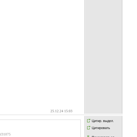
25.12.24 15:03
Цитир. выдел.
Цитировать
af31075