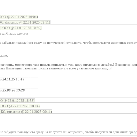
О @ 22.01.2025 10:04)
С, физ.лицо @ 22.01.2025 09:11)
ООО @ 21.01.2025 10:59)
 за Январь сделали
е забудьте пожалуйста сразу на получателей отправить, чтобы получатели денежных средст
лано.
 уже пишу, может пора уже письма прислать и тем, кому оплатили за декабрь? В конце концо
ать Навигации разослать письма взаимозачета всем участникам транзакции!
_____________________
ом
24.11.25 15:19
_____________________
ом
25.06.26 13:29
О @ 22.01.2025 18:58)
ОО @ 22.01.2025 10:04)
КС, физ.лицо @ 22.01.2025 09:11)
не забудьте пожалуйста сразу на получателей отправить, чтобы получатели денежных средс