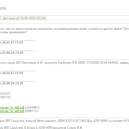
:
939)
, физ.лицо @ 26.09.2024 20:34)
сих пор не предоставлены документы, подтверждающие право оплаты от других фирм? Оплат
лучены правомерно?
_____________________
ом
24.11.25 15:19
_____________________
ом
25.06.26 13:29
сть перед ИП Пантилеев А.Н., водитель Горбунов Р.В. ИНН 570200813234 104000, заявки, 
_____________________
ом
24.11.25 15:19
_____________________
ом
25.06.26 13:29
:
293147)
330133)
nscan_to_pdf.pdf
(1044481)
nscan_to_pdf.pdf
(998271)
ред ИП Сардулов Алексей Вячеславович, ИНН 632515477481,Код АТИ 9099 состовляет 975
ед ИП Сардулов А.В.(код в АТИ 9099)водитель Сомов В.В.