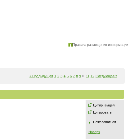
Правила размещения информации
« Предыдущая
1
2
3
4
5
6
7
8
9
10
11
12
Следующая »
Цитир. выдел.
Цитировать
Пожаловаться
Наверх