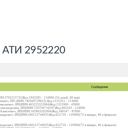
 АТИ 2952220
Сообщение
НН:3702215732)Код:1942585 - 114000 (54 декаб, 60 янв)
лаевич, ИП (ИНН:740500729653) Код:1155351 - 113000
Николаевич, ИП(ИНН:463225322604)Код:1321900 - 43000
Александровна, ИП(ИНН:720704716297)Код:605243 - 124000
 Алексеевич, ИП(ИНН:165803202004)Код:340547 - 87000
сандрович, ИП(ИНН:440112744935)Код:622710 - 119000(73 в январе, 46 в феврале)
сандрович, ИП(ИНН:440112744935)Код:622710 - 119000(73 в январе, 46 в феврале)