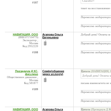
Спасибо!!
#187
тикет на восстановление
____________________
Перенесено модератор
____________________
Перенесено модератор
НАВИГАЦИЯ, ООО
Агапова Ольга
Добрый день! Оплаты за 
(ИНН:9717104779)
Евгеньевна
Экспедитор ,
____________________
Москва
Перенесено модератор
Код:2952220
____________________
#188
Перенесено модератор
Президиум Д КС,
Семён(общение
Цитата
(НАВИГАЦИЯ, ОО
физ.лицо
через эл.почту)
Добрый день! Оплаты з
Общественное движение ,
Москва
Код:581877
письма взаимозачета не 
____________________
#189
Перенесено модератор
____________________
Перенесено модератор
НАВИГАЦИЯ, ООО
Агапова Ольга
Цитата
(Президиум Д КС