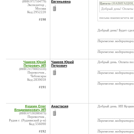
(ИНН:9717104779)
Евгеньевна
Цитата
(НАВИГАЦИЯ, О
Экспедитор ,
Москва
Добрый день! Оплаты 
Код:2952220
письма взаимозачета не
#190
Добрый день! Будет сдел
____________________
Перенесено модератор
____________________
Перенесено модератор
Чамеев Юрий
Чамеев Юрий
Добрый день. Оплата пол
Петрович, ИП
Петрович
(ИНН:211700025533)
____________________
Перевозчик ,
Перенесено модератор
Чебоксары
Код:2839059
____________________
Перенесено модератор
#191
Куцкин Олег
Анастасия
Добрый день. ИП Куцкин 
Владимирович, ИП
(ИНН:671302885673)
Перевозчик ,
____________________
Рудня г. (Руднянский р-н)
Перенесено модератор
Код:556090
____________________
#192
Перенесено модератор