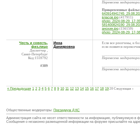
Перенесено модератор
Прикрепленные файлы
643914941745_29.08.2
власов.jpg
(417911)
photo_2024-08-29_17-35
581400824190_29.08.2
анохин.jpg
(156159)
photo_2024-08-29_17-38
Честь и совесть,
Инна
Если все рпопчены, и бо
физ.лицо
Данияровна
если появятся перевозчи
Диспетчер ,
Санкт-Петербург
____________________
Код:1559792
Перенесено модератор
____________________
#389
Перенесено модератор
« Предыдущая
1
2
3
4
5
6
7
8
9
10
11
12
13
14
15
16
17
18
19
20
Следующая »
Общественные модераторы:
Президиум Д КС
Администрация сайта не несет ответственности за информацию, публикуемую в ф
Сообщения о незаконно размещенной информации на форуме присылайте на адр