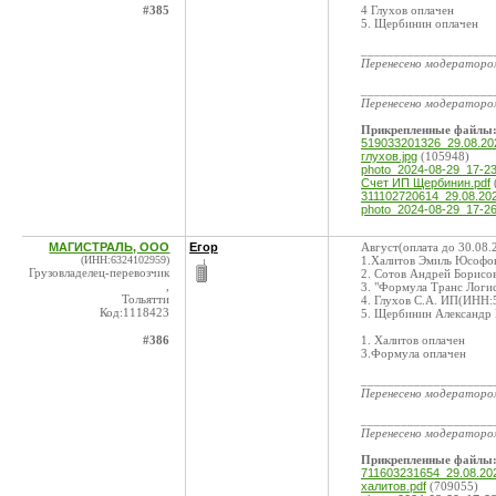
#385
4 Глухов оплачен
5. Щербинин оплачен
____________________
Перенесено модератор
____________________
Перенесено модератор
Прикрепленные файлы
519033201326_29.08.2
глухов.jpg
(105948)
photo_2024-08-29_17-23
Счет ИП Щербинин.pdf
311102720614_29.08.20
photo_2024-08-29_17-26
МАГИСТРАЛЬ, ООО
Егор
Август(оплата до 30.08.
(ИНН:6324102959)
1.Халитов Эмиль Юсофов
Грузовладелец-перевозчик
2. Сотов Андрей Борис
,
3. "Формула Транс Лог
Тольятти
4. Глухов С.А. ИП(ИНН:
Код:1118423
5. Щербинин Александр
#386
1. Халитов оплачен
3.Формула оплачен
____________________
Перенесено модератор
____________________
Перенесено модератор
Прикрепленные файлы
711603231654_29.08.2
халитов.pdf
(709055)