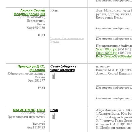
Перенесено модератор
Анохин Сергей
Юлия
Долг Магистраль перед 
Владимирович, ИП
рублей, договор заявка
(ИНН:581400824190)
Волгодонск-Пенза.
Перевозчик ,
Пенза
____________________
Код:1654089
Перенесено модератор
#383
____________________
* контакт был изменен или
Перенесено модератор
удален
Прикрепленные файлы
Scan_0003.jpg
(651161)
Scan_0004.jpg
(403014)
IMG-354abe379096aefaf
Президиум Д КС,
Семён(общение
на оплату
физ.лицо
через эл.почту)
Власова М.А. ИП(ИНН:6
Общественное движение ,
Анохин Сергей Владими
Москва
Код:581877
____________________
Перенесено модератор
#384
____________________
Перенесено модератор
МАГИСТРАЛЬ, ООО
Егор
Август(оплата до 30.08.
(ИНН:6324102959)
1.Халитов Эмиль Юсофов
Грузовладелец-перевозчик
2. Сотов Андрей Борис
,
3. "Формула Транс Лог
Тольятти
4. Глухов С.А. ИП(ИНН:
Код:1118423
5. Щербинин Александр