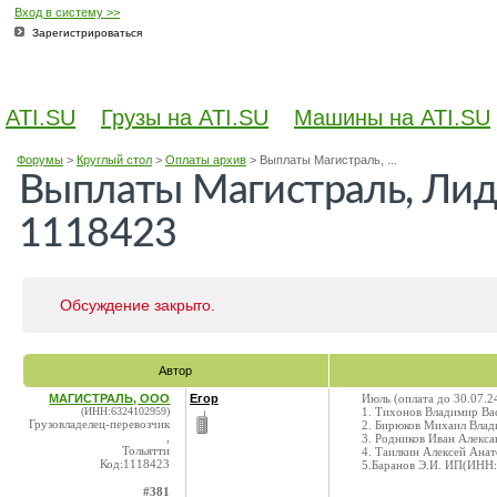
Вход в систему >>
Зарегистрироваться
ATI.SU
Грузы на ATI.SU
Машины на ATI.SU
Форумы
>
Круглый стол
>
Оплаты архив
>
Выплаты Магистраль, ...
Выплаты Магистраль, Лиде
1118423
Обсуждение закрыто.
Автор
МАГИСТРАЛЬ, ООО
Егор
Июль (оплата до 30.07.2
(ИНН:6324102959)
1. Тихонов Владимир В
Грузовладелец-перевозчик
2. Бирюков Михаил Вла
,
3. Родников Иван Алекс
Тольятти
4. Таилкин Алексей Ана
Код:1118423
5.Баранов Э.И. ИП(ИНН
#381