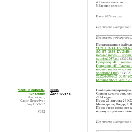
4.Таилкин оплачен
5.Баранов оплачен
Июль 2024 закрыл
____________________
Перенесено модератор
____________________
Перенесено модератор
Прикрепленные файлы
SChET_3741_DVIZhENIE
SChET_3685_DVIZhENIE
письмо вираж — копия (
scanlite1967.pdf
(830238
Продавец_ИП_Таилкин_
Продавец_ИП_Таилкин_
письмо вираж — копия (
scanlite631.pdf
(213408)
211201606282_30.07.20
643906478227_30.07.2
Честь и совесть,
Инна
Сообщаю информацию.
физ.лицо
Данияровна
Списки кредиторов, же
Диспетчер ,
2024 года.
Санкт-Петербург
После 26 августа 24 КС
Код:1559792
Магистраль, Лидер, ТЛК
После этого срока все 
подачу отдельного заяв
#382
____________________
Перенесено модератор
____________________