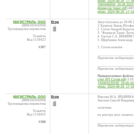
photo_2024-08-29_17-28
7804495839_29.08.202
формула транс.pdf
(481
photo_2024-08-29_17-31
МАГИСТРАЛЬ, ООО
Егор
Август(оплата до 30.08.
(ИНН:6324102959)
1.Халитов Эмиль Юсофов
Грузовладелец-перевозчик
2. Сотов Андрей Борис
,
3. "Формула Транс Лог
Тольятти
4. Глухов С.А. ИП(ИНН:
Код:1118423
5. Щербинин Александр
#387
2. Сотов оплачен
____________________
Перенесено модератор
____________________
Перенесено модератор
Прикрепленные файлы
счет ИП Сотов.pdf
(119
742003120230_29.08.2
photo_2024-08-29_17-33
МАГИСТРАЛЬ, ООО
Егор
Власова М.А. ИП(ИНН:6
(ИНН:6324102959)
Анохин Сергей Владими
Грузовладелец-перевозчик
,
оплачены
Тольятти
Код:1118423
по реестру всех оплатил.
#388
____________________
Перенесено модератор
____________________