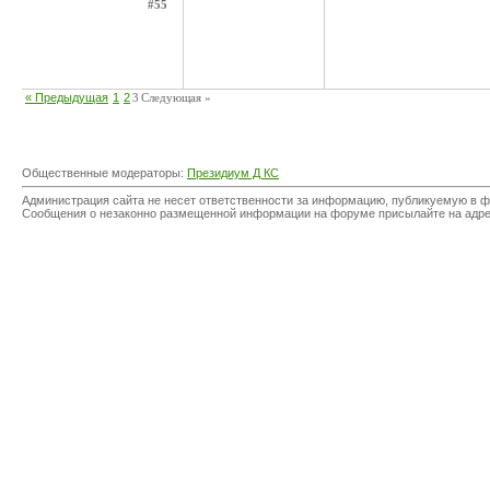
#55
« Предыдущая
1
2
3
Следующая »
Общественные модераторы:
Президиум Д КС
Администрация сайта не несет ответственности за информацию, публикуемую в ф
Сообщения о незаконно размещенной информации на форуме присылайте на адр