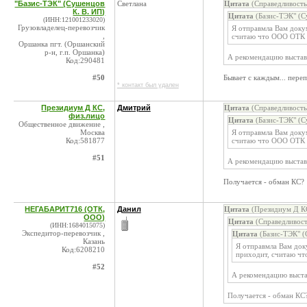
"Базис-ТЭК" (Сушенцов
Светлана
Цитата
(Справедливость
К. В. ИП)
Цитата
(Базис-ТЭК" (С
(ИНН:121001233020)
Грузовладелец-перевозчик
Я отправмла Вам докум
,
считаю что ООО ОТК ч
Оршанка пгт. (Оршанский
р-н, г.п. Оршанка)
А рекомендацию выстави
Код:290481
#50
Бывает с каждым... пере
* контакт был удален
Президиум Д КС,
Дмитрий
Цитата
(Справедливость
физ.лицо
Цитата
(Базис-ТЭК" (С
Общественное движение ,
Москва
Я отправмла Вам докум
Код:581877
считаю что ООО ОТК ч
#51
А рекомендацию выстави
Получается - обман КС?
НЕГАБАРИТ716 (ОТК,
Данил
Цитата
(Президиум Д КС
ООО)
Цитата
(Справедливост
(ИНН:1684015075)
Экспедитор-перевозчик ,
Цитата
(Базис-ТЭК" (
Казань
Я отправмла Вам док
Код:6208210
приходит, считаю чт
#52
А рекомендацию выста
Получается - обман КС