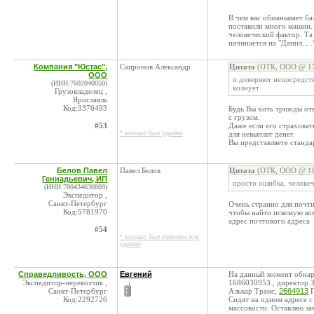
В чем вас обманывает ба
поставили много машин. 
человеческий фактор. Та
начинается на "Данил... 
Компания "Юстас",
Сапронов Александр
Цитата
(ОТК, ООО @ 17
ООО
и доверяют непосредств
(ИНН:7602040050)
волнует
Грузовладелец ,
Ярославль
Код:3376493
Будь Вы хоть трижды отв
с грузом.
#53
Даже если его страховат
* контакт был удален
для невыплат денег.
Вы представляете станда
Белов Павел
Павел Белов
Цитата
(ОТК, ООО @ 18
Геннадьевич, ИП
просто ошибка, челове
(ИНН:780434630809)
Экспедитор ,
Санкт-Петербург
Очень странно для почти
Код:5781970
чтобы найти искомую ко
адрес почтового адреса
#54
* контакт был изменен или
удален
Справедливость, ООО
Евгений
На данный момент обна
Экспедитор-перевозчик ,
1686030953 , директор 
Санкт-Петербург
Алькар Транс,
2664913
Г
Код:2292726
Сидят на одном адресе
массовости. Оставляю за