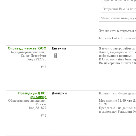
Отправила Вам на по
Меня больше интересую
Это же есть в открытом 
https://m.kad.arbitr.ru/
Справедливость, ООО
Евгений
Я плотно завтра займусь
Экспедитор-перевозчик ,
Данил, вы уверены, что я
Санкт-Петербург
информацию щипцами.
Код:2292726
В Отто вас найти было п
Вы намеренно пишете От
#42
Президиум Д КС,
Дмитрий
Коллеги, что будем делат
физ.лицо
Общественное движение ,
Мое мнение 51/49 что Да
Москва
100%
Код:581877
Предлагаю - на данный м
и выполняет Регламент К
#43