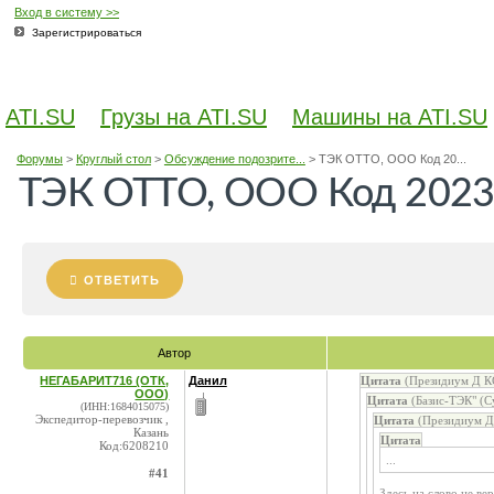
Вход в систему >>
Зарегистрироваться
ATI.SU
Грузы на ATI.SU
Машины на ATI.SU
Форумы
>
Круглый стол
>
Обсуждение подозрите...
>
ТЭК ОТТО, ООО Код 20...
ТЭК ОТТО, ООО Код 2023
ОТВЕТИТЬ
Автор
НЕГАБАРИТ716 (ОТК,
Данил
Цитата
(Президиум Д КС
ООО)
Цитата
(Базис-ТЭК" (С
(ИНН:1684015075)
Экспедитор-перевозчик ,
Цитата
(Президиум Д 
Казань
Цитата
Код:6208210
...
#41
Здесь на слово не ве