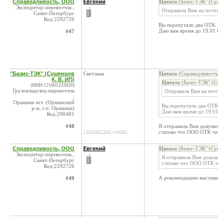
Справедливость, ООО
Евгений
Цитата
(Базис-ТЭК" (Су
Экспедитор-перевозчик ,
Отправила Вам на почт
Санкт-Петербург
Код:2292726
Вы перепутали два ОТК.
Даю вам время до 19.01 
#47
"Базис-ТЭК" (Сушенцов
Светлана
Цитата
(Справедливость
К. В. ИП)
Цитата
(Базис-ТЭК" (С
(ИНН:121001233020)
Грузовладелец-перевозчик
Отправила Вам на по
,
Оршанка пгт. (Оршанский
Вы перепутали два ОТК
р-н, г.п. Оршанка)
Даю вам время до 19.01
Код:290481
#48
Я отправмла Вам докумен
* контакт был удален
считаю что ООО ОТК чес
Справедливость, ООО
Евгений
Цитата
(Базис-ТЭК" (Су
Экспедитор-перевозчик ,
Я отправмла Вам докуме
Санкт-Петербург
считаю что ООО ОТК че
Код:2292726
А рекомендацию выставил
#49