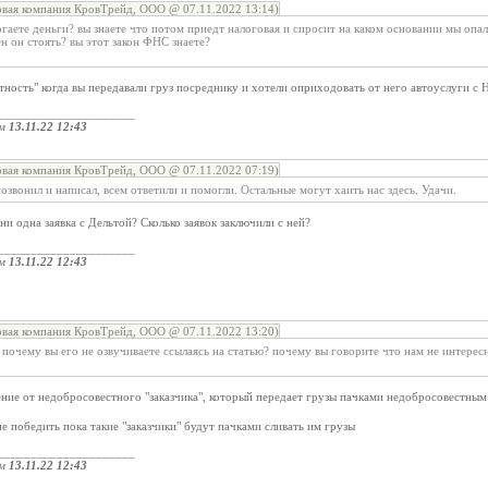
овая компания КровТрейд, ООО @ 07.11.2022 13:14)
аете деньги? вы знаете что потом приедт налоговая и спросит на каком основании мы опа
н он стоять? вы этот закон ФНС знаете?
тность" когда вы передавали груз посреднику и хотели оприходовать от него автоуслуги с
_____________________
ом
13.11.22 12:43
овая компания КровТрейд, ООО @ 07.11.2022 07:19)
позвонил и написал, всем ответили и помогли. Остальные могут хаить нас здесь. Удачи.
 ни одна заявка с Дельтой? Сколько заявок заключили с ней?
_____________________
ом
13.11.22 12:43
овая компания КровТрейд, ООО @ 07.11.2022 13:20)
 почему вы его не озвучиваете ссылаясь на статью? почему вы говорите что нам не интерес
ение от недобросовестного "заказчика", который передает грузы пачками недобросовестны
не победить пока такие "заказчики" будут пачками сливать им грузы
_____________________
ом
13.11.22 12:43