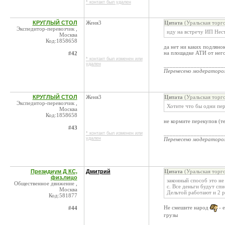
* контакт был удален
КРУГЛЫЙ СТОЛ
Женя3
Цитата
(Уральская торг
Экспедитор-перевозчик ,
иду на встречу ИП Нест
Москва
Код:1858658
да нет ни каких подляно
на площадке АТИ от нег
#42
* контакт был изменен или
удален
____________________
Перенесено модератор
КРУГЛЫЙ СТОЛ
Женя3
Цитата
(Уральская торг
Экспедитор-перевозчик ,
Хотите что бы одни пе
Москва
Код:1858658
не кормите перекупов (т
#43
____________________
* контакт был изменен или
удален
Перенесено модератор
Президиум Д КС,
Дмитрий
Цитата
(Уральская торг
физ.лицо
законный способ это не
Общественное движение ,
с. Все деньги будут сп
Москва
Дельтой работают и 2 р
Код:581877
Не смешите народ
- е
#44
грузы