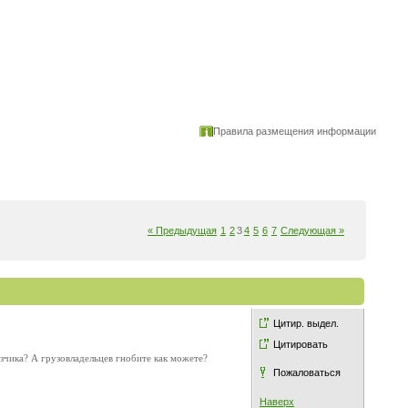
Правила размещения информации
« Предыдущая
1
2
3
4
5
6
7
Следующая »
Цитир. выдел.
Цитировать
зчика? А грузовладельцев гнобите как можете?
Пожаловаться
Наверх