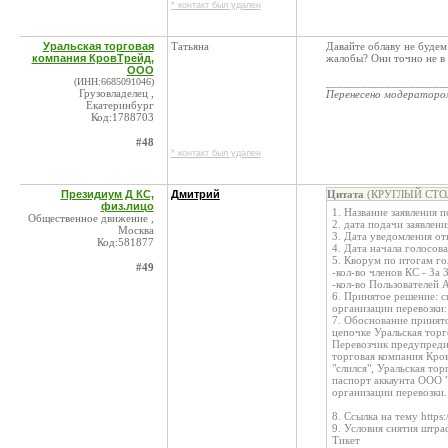
* контакт был удален
Уральская торговая
Татьяна
Давайте облаву не будем
компания КровТрейд,
жалобы? Они точно не в
ООО
(ИНН:6685091046)
____________________
Грузовладелец ,
Перенесено модератор
Екатеринбург
Код:1788703
#48
* контакт был удален
Президиум Д КС,
Дмитрий
Цитата
(КРУГЛЫЙ СТОЛ 
физ.лицо
1. Название заявления 
Общественное движение ,
2. дата подачи заявлени
Москва
3. Дата уведомления от
Код:581877
4. Дата начала голосов
5. Кворум по итогам го
#49
-кол-во членов КС - За 
-кол-во Пользователей 
6. Принятое решение: с
организации перевозки:
7. Обоснование принято
цепочке Уральская тор
Перевозчик предупреди
торговая компания Кро
"слился", Уральская то
паспорт аккаунта ООО "
организации перевозки
8. Ссылка на тему http
9. Условия снятия штра
Тикет