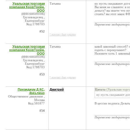
Уральская торговая
Татьяна
ну пусть скидывают дог
компания КровТрейд,
Вы меня не слышите: я о
ООО
деньги? вы знаете что п
(ИНН:6685091046)
стоять? вы этот закон Ф
Грузовладелец ,
Екатеринбург
____________________
Код:1788703
Перенесено модератор
#52
* контакт был удален
Уральская торговая
Татьяна
какой законный способ? 
компания КровТрейд,
ездить с перекупамит?
ООО
Назовите хоть 1 законны
(ИНН:6685091046)
Грузовладелец ,
____________________
Екатеринбург
Перенесено модератор
Код:1788703
#53
* контакт был удален
Президиум Д КС,
Дмитрий
Цитата
(Уральская торг
физ.лицо
ну пусть скидывают до
Общественное движение ,
Москва
Код:581877
В цессии подпись Дельты
#54
____________________
Перенесено модератор