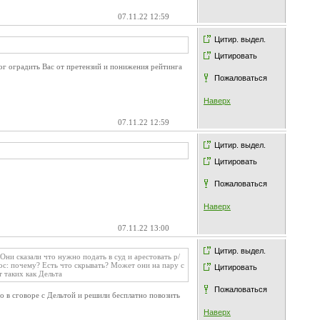
07.11.22 12:59
Цитир. выдел.
Цитировать
ог оградить Вас от претензий и понижения рейтинга
Пожаловаться
Наверх
07.11.22 12:59
Цитир. выдел.
Цитировать
Пожаловаться
Наверх
07.11.22 13:00
Цитир. выдел.
ни сказали что нужно подать в суд и арестовать р/
рос: почему? Есть что скрывать? Может они на пару с
Цитировать
 таких как Дельта
Пожаловаться
его в сговоре с Дельтой и решили бесплатно повозить
Наверх