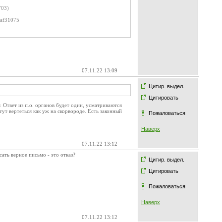
703)
7af31075
07.11.22 13:09
Цитир. выдел.
Цитировать
 Ответ из п.о. органов будет один, усматриваются
ут вертеться как уж на скорвороде. Есть законный
Пожаловаться
Наверх
07.11.22 13:12
ать верное письмо - это отказ?
Цитир. выдел.
Цитировать
Пожаловаться
Наверх
07.11.22 13:12