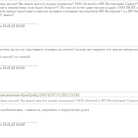
овор цессии! Вы знаете кем его нужно подписать? ООО Дельтой и ИП Нестеровым! Скинут?
плачу перевозчику если будет бумага!!!! Но они не хотят даже письмо в адрес ООО ПК КТ на
отом приедт налоговая и спросит на каком основании мы опалтили ИП Нестерову? а у ИП Не
НС знаете?
_____________________
ом
13.11.22 12:43
почему вы его не озвучиваете ссылаясь на статью? почему вы говорите что нам не интересн
й способ! со статьей
_____________________
ом
13.11.22 12:43
овая компания КровТрейд, ООО @ 07.11.2022 13:14)
говор цессии! Вы знаете кем его нужно подписать? ООО Дельтой и ИП Нестеровым! Скинут
 необязательна - главное ее уведомить о переуступки долга
_____________________
ом
13.11.22 12:43