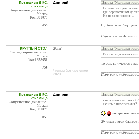
Президиум Д КС,
Дмитрий
Цитата
(Уральская торг
физ.лицо
Почему вы просто вымог
Общественное движение ,
где перевозчиком долже
Москва
Не поддерживают: 1
Код:581877
Где была ваша "юр.грамо
#55
____________________
Перенесено модератор
КРУГЛЫЙ СТОЛ
Женя4
Цитата
(Уральская торг
Экспедитор-перевозчик ,
Все кто адекватно нам 
Москва
Код:1858658
То есть получается у вас
#56
____________________
* контакт был изменен или
удален
Перенесено модератор
Президиум Д КС,
Дмитрий
Цитата
(Уральская торг
физ.лицо
какой законный способ?
Общественное движение ,
ездить с перекупамит?
Москва
Код:581877
интересное заявл
#57
Жуликов в этом бизнесе 
____________________
Перенесено модератор