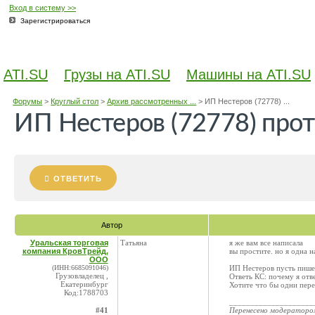
Вход в систему >>
Зарегистрироваться
ATI.SU
Грузы на ATI.SU
Машины на ATI.SU
Форумы
>
Круглый стол
>
Архив рассмотренных ...
>
ИП Нестеров (72778) ...
ИП Нестеров (72778) прот
ОТВЕТИТЬ
Автор
Уральская торговая
Татьяна
я же вам все написала
компания КровТрейд,
вы простите. но я одна 
ООО
(ИНН:6685091046)
ИП Нестеров пусть пише
Грузовладелец ,
Ответь КС: почему я отв
Екатеринбург
Хотите что бы одни пер
Код:1788703
____________________
#41
Перенесено модератор