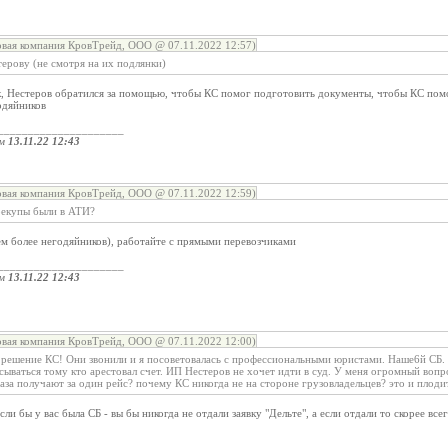
овая компания КровТрейд, ООО @ 07.11.2022 12:57)
ерову (не смотря на их подлянки)
к, Нестеров обратился за помощью, чтобы КС помог подготовить документы, чтобы КС пом
одяйников
_____________________
ом
13.11.22 12:43
овая компания КровТрейд, ООО @ 07.11.2022 12:59)
рекупы были в АТИ?
ем более негодяйников), работайте с прямыми перевозчиками
_____________________
ом
13.11.22 12:43
овая компания КровТрейд, ООО @ 07.11.2022 12:00)
 решение КС! Они звонили и я посоветовалась с профессиональными юристами. Наше6й СБ. О
исываться тому кто арестовал счет. ИП Нестеров не хочет идти в суд. У меня огромный воп
аза получают за один рейс? почему КС никогда не на стороне грузовладельцев? это и плодит
сли бы у вас была СБ - вы бы никогда не отдали заявку "Дельте", а если отдали то скорее вс