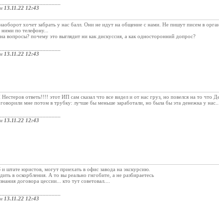
_____________________
ом
13.11.22 12:43
наоборот хочет забрать у нас балл. Они не идут на общение с нами. Не пишут писем в орга
 ними по телефону...
на вопросы? почему это выглядит ни как дискуссия, а как односторонний допрос?
_____________________
ом
13.11.22 12:43
Нестеров ответь!!!! этот ИП сам сказал что все видел и от нас груз, но повелся на то что
 говорили мне потом в трубку: лучше бы меньше заработали, но была бы эта денежка у нас...
_____________________
ом
13.11.22 12:43
Б и штате юристов, могут приехать в офис завода на экскурсию.
ить в оскорбления. А то вы реально гнгобите, а не разбираетесь
знания договора цессии... кто тут советовал....
_____________________
ом
13.11.22 12:43