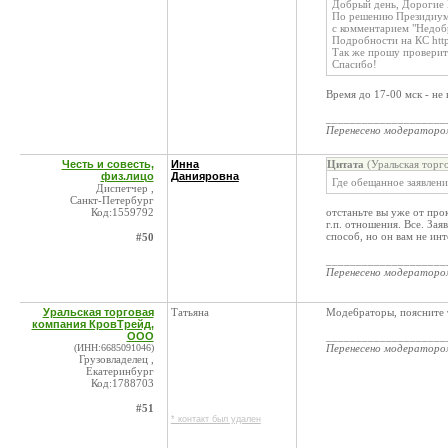
Добрый день, Дорогие
По решению Президиума
с комментарием "Недобр
Подробности на КС http
Так же прошу проверит
Спасибо!
Время до 17-00 мск - не
____________________
Перенесено модератор
Честь и совесть,
Инна
Цитата
(Уральская торг
физ.лицо
Данияровна
Где обещанное заявлени
Диспетчер ,
Санкт-Петербург
Код:1559792
отстаньте вы уже от про
г.п. отношения. Все. За
способ, но он вам не инт
#50
____________________
Перенесено модератор
Уральская торговая
Татьяна
Моде6раторы, поясните т
компания КровТрейд,
ООО
____________________
(ИНН:6685091046)
Перенесено модератор
Грузовладелец ,
Екатеринбург
Код:1788703
#51
* контакт был удален