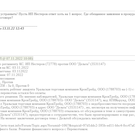
 устраивать! Пусть ИП Нестеров ответ хоть на 1 вопрос. Где обещанное заявление в проку
 сговоре?
_____________________
ом
13.11.22 12:43
@ 07.11.2022 10:08)
по регламенту КС: ИП Нестеров (72778) против ООО "Дельта" (3531147)
я на КС: 03.11.2022
ветчика: 03.112022
ания: 07.11.2022
лосования:
3, Против
АТИ - За 0, Против 0
низить рейтинг аккаунта Уральская торговая компания КровТрейд, ООО (1788703) на (-1) 
 перевозчик остался без оплаты.
го решения. По мнению наблюдателей, Уральская торговая компания КровТрейд, ООО (17887
говая компания КровТрейд, ООО (1788703)- ООО "Дельта" (3531147), код АТИКорунд, ООО
л Уральская торговая компания КровТрейд, ООО (1788703) о недобросовестности посредни
вТрейд, ООО (1788703) в адрес ООО "Дельта" (3531147) , но, несмотря на полученную ин
рговая компания КровТрейд, ООО (1788703) отказалась от обсуждения в теме и самоустрани
Дельта" (3531147), предостерегая о сотрудничестве, что было проигнорировано и еще раз
. На момент заключения договора тема с Дельтой обсуждалась масштабно.
s://avto-trast.info/Forum/Topic.aspx?forumid=1067&topicid=97d1ddc2-595b-ed11-bbc4-0cc47a
фного балла: Решение финансового вопроса с Перевозчиком.