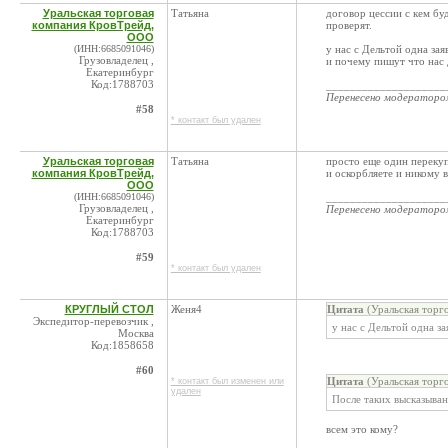
Уральская торговая
Татьяна
договор цессии с кем бу
компания КровТрейд,
проверят.
ООО
(ИНН:6685091046)
у нас с Дельтой одна зая
Грузовладелец ,
и почему пишут что нас 
Екатеринбург
Код:1788703
____________________
Перенесено модератор
#58
* контакт был удален
Уральская торговая
Татьяна
просто еще один перекуп
компания КровТрейд,
и оскорбляете и никому 
ООО
(ИНН:6685091046)
____________________
Грузовладелец ,
Перенесено модератор
Екатеринбург
Код:1788703
#59
* контакт был удален
КРУГЛЫЙ СТОЛ
Женя4
Цитата
(Уральская торг
Экспедитор-перевозчик ,
у нас с Дельтой одна за
Москва
Код:1858658
#60
Цитата
(Уральская торг
* контакт был изменен или
удален
После таких высказыван
всем это кому?