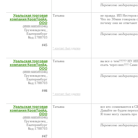
____________________
Перенесено модератор
Уральская торговая
Татьяна
не правда. ИП Нестеров 
компания КровТрейд,
Что по 30мин говорила с
ООО
почему они не отвечают 
(ИНН:6685091046)
Грузовладелец ,
____________________
Екатеринбург
Перенесено модератор
Код:1788703
#45
* контакт был удален
Уральская торговая
Татьяна
вы все о чем????? НУ ИП 
компания КровТрейд,
ехать через них!!!! Сами
ООО
(ИНН:6685091046)
____________________
Грузовладелец ,
Перенесено модератор
Екатеринбург
Код:1788703
#46
* контакт был удален
Уральская торговая
Татьяна
все кто сомневаются в С
компания КровТрейд,
Давайте не будем переход
ООО
Я тоже могу сказать про 
(ИНН:6685091046)
Грузовладелец ,
____________________
Екатеринбург
Перенесено модератор
Код:1788703
#47