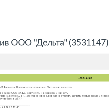
ив ООО "Дельта" (3531147)
Сообщение
на 9 филиалов. Я целый день здесь пишу. Мне нужно работать
т в адрес ООО ПК КТ. Документы и реквизиты у них есть.
ечаю на вопросы, а ИП Нестеров ни на один еще не ответил? Почему правда всегда у перево
екупы были в АТИ?
_____________________
ом
13.11.22 12:43