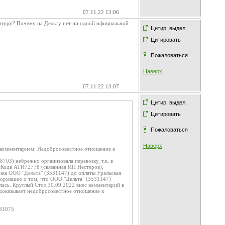
07.11.22 13:06
ратуру? Почему на Дельту нет ни одной официальной
Цитир. выдел.
Цитировать
Пожаловаться
Наверх
07.11.22 13:07
Цитир. выдел.
Цитировать
Пожаловаться
Наверх
с комментарием: Недобросовестное отношение к
03) небрежно организовала перевозку, т.к. в
Кодв АТИ72778 (связанная ИП Нестеров),
ка ООО "Дельта" (3531147) до оплаты Уральская
формацию о том, что ООО "Дельта" (3531147)
лась. Круглый Стол 30.09.2022 внес комментарий в
 доказывает недобросовестное отношение к
f31075