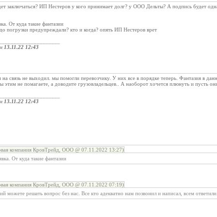
дет заключаться? ИП Нестеров у кого принимает долг? у ООО Дельты? А подпись будет одн
вка. От куда такие фантазии
до погрузки предупреждали? кто и когда? опять ИП Нестеров врет
_____________________
ом
13.11.22 12:43
 на связь не выходил. мы помогли перевозчику. У них все в порядке теперь. Фантазия в да
вы этим не помагаете, а доводите грузовладельцев.. А наоборот хочется плюнуть и пусть о
_____________________
ом
13.11.22 12:43
овая компания КровТрейд, ООО @ 07.11.2022 13:27)
явка. От куда такие фантазии
овая компания КровТрейд, ООО @ 07.11.2022 07:19)
ий можете решать вопрос без нас. Все кто адекватно нам позвонил и написал, всем ответили