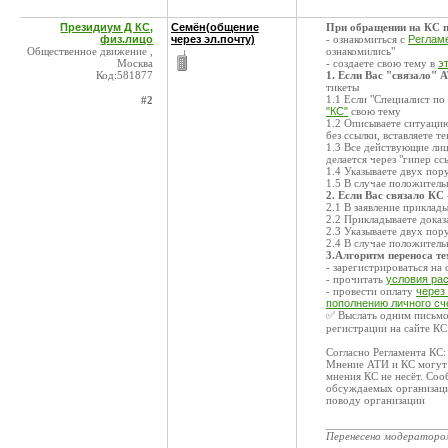
Президиум Д КС,
Семён(общение
При обращении на КС п
физ.лицо
через эл.почту)
- ознакомиться с
Реглам
Общественное движение ,
ознакомились"
Москва
- создаете свою тему в
э
Код:581877
1. Если Вас "связало" 
тикеты
1.1 Если "Специалист по 
#2
"КС"
свою тему
1.2 Описываете ситуацию
без ссылки, вставляете т
1.3 Все действующие лиц
делается через "гипер сс
1.4 Указываете двух пор
1.5 В случае положител
2. Если Вас связало КС
2.1 В заявление приклад
2.2 Прикладываете дока
2.3 Указываете двух пор
2.4 В случае положител
3.Алгоритм переноса т
- зарегистрироваться на
- прочитать
условия ра
- провести оплату
через
пополнению личного сч
✅ Выслать одним письмом
регистрации на сайте КС
Согласно Регламента КС
Мнение АТИ и КС могут 
мнения КС не несёт. Со
обсуждаемых организаций
поводу организации
____________________
Перенесено модератор