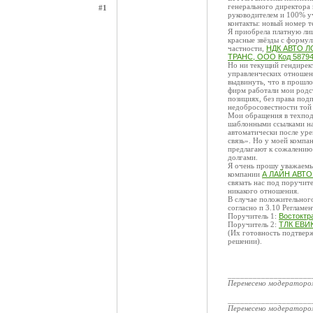
генерального директора
#1
руководителем и 100% у
контакты: новый номер т
Я приобрела платную лиц
красные звёзды с форму
частности,
НДК АВТО Л
ТРАНС, ООО Код 5879
Но ни текущий гендирект
управленческих отношен
выдвинуть, что в прошло
фирм работали мои родст
позициях, без права под
недобросовестности той 
Мои обращения в техпод
шаблонными ссылками на 
автоматически после уре
связь». Но у моей компа
предлагают к сожалению 
долгами.
Я очень прошу уважаемы
компании
А ЛАЙН АВТО
связать нас под поручит
никакого отношения.
В случае положительног
согласно п 3.10 Регламен
Поручитель 1:
Востоктр
Поручитель 2:
ТЛК ЕВИК
(Их готовность подтвер
решении).
____________________
Перенесено модератор
____________________
Перенесено модератор