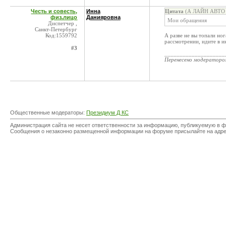
Честь и совесть,
Инна
Цитата
(А ЛАЙН АВТО 
физ.лицо
Данияровна
Мои обращения
Диспетчер ,
Санкт-Петербург
Код:1559792
А разве не вы топали но
рассмотрении, идите в и
#3
____________________
Перенесено модератор
Общественные модераторы:
Президиум Д КС
Администрация сайта не несет ответственности за информацию, публикуемую в ф
Сообщения о незаконно размещенной информации на форуме присылайте на адр