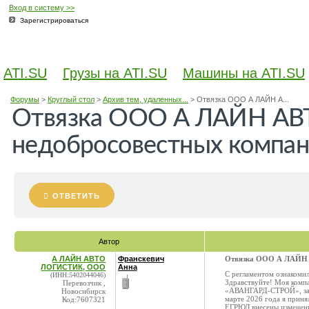
Вход в систему >>
Зарегистрироваться
ATI.SU
Грузы на ATI.SU
Машины на ATI.SU
Форумы
>
Круглый стол
>
Архив тем, удаленных...
>
Отвязка ООО А ЛАЙН А...
Отвязка ООО А ЛАЙН АВ
недобросовестных компа
ОТВЕТИТЬ
Автор
А ЛАЙН АВТО
Франскевич
Отвязка ООО А ЛАЙН 
ЛОГИСТИК, ООО
Анна
С регламентом ознакомил
(ИНН:5402044046)
Здравствуйте! Моя комп
Перевозчик ,
«АВАНГАРД-СТРОЙ», зани
Новосибирск
марте 2026 года я приня
Код:7607321
ЕГРЮЛ внесены изменения