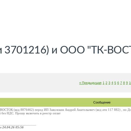
ти 3701216) и ООО "ТК-ВО
« Предыдущая
1
2
3
4
5
6
7
8
9
1
Сообщение
ОСТОК (код 8876462) перед ИП Заволокин Андрей Анатольевич (код ати 117 882) , по До
й без НДС. Прошу включить в реестр оплат
_____________________
ом
24.04.26 05:56