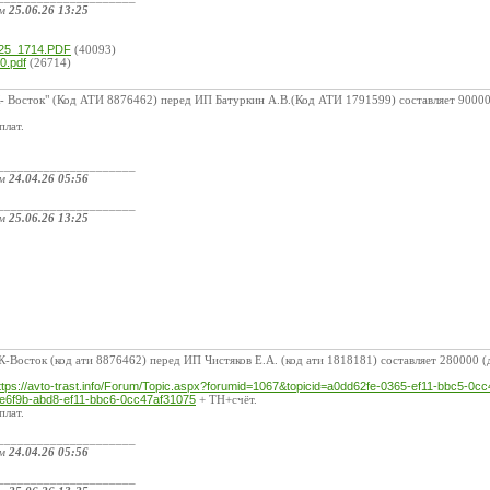
ом
25.06.26 13:25
:
025_1714.PDF
(40093)
0.pdf
(26714)
 Восток" (Код АТИ 8876462) перед ИП Батуркин А.В.(Код АТИ 1791599) составляет 90000 
плат.
_____________________
ом
24.04.26 05:56
_____________________
ом
25.06.26 13:25
:
Восток (код ати 8876462) перед ИП Чистяков Е.А. (код ати 1818181) составляет 280000 (д
ttps://avto-trast.info/Forum/Topic.aspx?forumid=1067&topicid=a0dd62fe-0365-ef11-bbc5-
e6f9b-abd8-ef11-bbc6-0cc47af31075
+ ТН+счёт.
плат.
_____________________
ом
24.04.26 05:56
_____________________