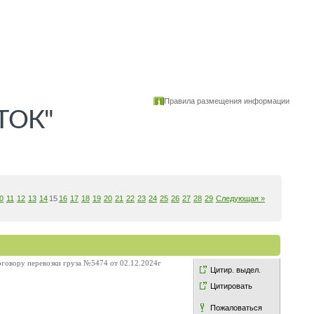
Правила размещения информации
СТОК"
0
11
12
13
14
15
16
17
18
19
20
21
22
23
24
25
26
27
28
29
Следующая »
говору перевозки груза №5474 от 02.12.2024г
Цитир. выдел.
Цитировать
Пожаловаться