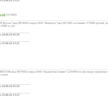
ом
25.06.26 13:25
:
а.pdf
(317809)
 Восток" (код 8876462) перед ООО "Беатриче" (код 607280) составляет 375000 рублей, (п
 +СМР и счет.
_____________________
ом
24.04.26 05:56
_____________________
ом
25.06.26 13:25
:
ОСТОК (код 8876462) перед ООО "Лоджистик-Сервис" (226484) по Договору перевозки гр
р оплат
_____________________
ом
24.04.26 05:56
_____________________
ом
25.06.26 13:25
: