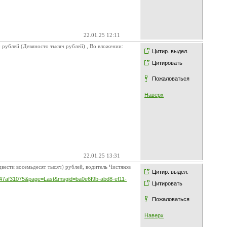
22.01.25 12:11
рублей (Девяносто тысяч рублей) , Во вложении:
Цитир. выдел.
Цитировать
Пожаловаться
Наверх
22.01.25 13:31
вести восемьдесят тысяч) рублей, водитель Чистяков
Цитир. выдел.
0cc47af31075&page=Last&msgid=ba0e6f9b-abd8-ef11-
Цитировать
Пожаловаться
Наверх