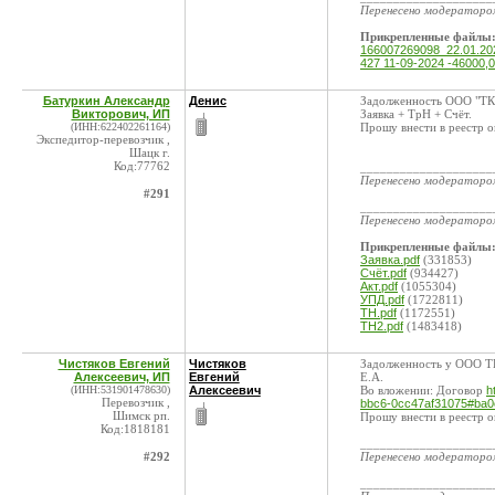
Перенесено модератор
Прикрепленные файлы
166007269098_22.01.2
427 11-09-2024 -46000,0
Батуркин Александр
Денис
Задолженность ООО "ТК-
Викторович, ИП
Заявка + ТрН + Счёт.
(ИНН:622402261164)
Прошу внести в реестр о
Экспедитор-перевозчик ,
Шацк г.
Код:77762
____________________
Перенесено модератор
#291
____________________
Перенесено модератор
Прикрепленные файлы
Заявка.pdf
(331853)
Счёт.pdf
(934427)
Акт.pdf
(1055304)
УПД.pdf
(1722811)
ТН.pdf
(1172551)
ТН2.pdf
(1483418)
Чистяков Евгений
Чистяков
Задолженность у ООО ТК-
Алексеевич, ИП
Евгений
Е.А.
(ИНН:531901478630)
Алексеевич
Во вложении: Договор
h
Перевозчик ,
bbc6-0cc47af31075#ba0
Шимск рп.
Прошу внести в реестр о
Код:1818181
____________________
#292
Перенесено модератор
____________________