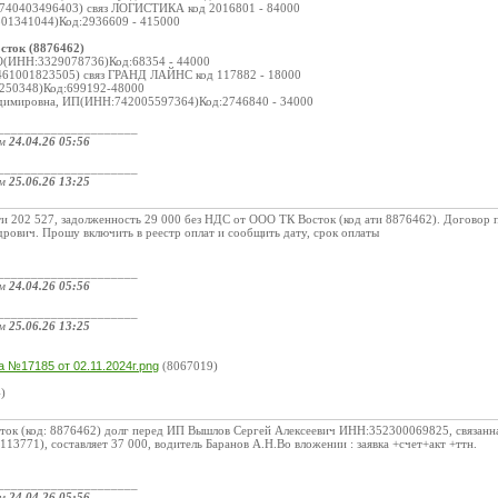
740403496403) связ ЛОГИСТИКА код 2016801 - 84000
01341044)Код:2936609 - 415000
осток (8876462)
О(ИНН:3329078736)Код:68354 - 44000
461001823505) связ ГРАНД ЛАЙНС код 117882 - 18000
250348)Код:699192-48000
адимировна, ИП(ИНН:742005597364)Код:2746840 - 34000
_____________________
ом
24.04.26 05:56
_____________________
ом
25.06.26 13:25
и 202 527, задолженность 29 000 без НДС от ООО ТК Восток (код ати 8876462). Договор п
рович. Прошу включить в реестр оплат и сообщить дату, срок оплаты
_____________________
ом
24.04.26 05:56
_____________________
ом
25.06.26 13:25
:
а №17185 от 02.11.2024г.png
(8067019)
)
сток (код: 8876462) долг перед ИП Вышлов Сергей Алексеевич ИНН:352300069825, связ
113771), составляет 37 000, водитель Баранов А.Н.Во вложении : заявка +счет+акт +ттн.
_____________________
ом
24.04.26 05:56