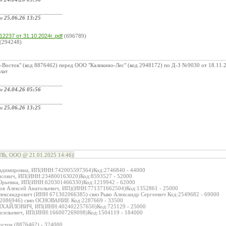
_____________________
ом
25.06.26 13:25
:
2237 от 31.10.2024г..pdf
(696789)
(294248)
Восток" (код 8876462) перед ООО "Каликино-Лес" (код 2948172) по Д-З №9030 от 18.11.2
лат
_____________________
ом
24.04.26 05:56
_____________________
ом
25.06.26 13:25
:
, ООО @ 21.01.2025 14:46)
Владимировна, ИП(ИНН:742005597364)Код:2746840 - 44000
исович, ИП(ИНН:234800163020)Код:8593527 - 52000
 Юрьевна, ИП(ИНН:620301466330)Код:1219942 - 62000
ков Алексей Анатольевич, ИП)(ИНН:771371662504)Код:1352861 - 25000
лександрович (ИНН 671302066385) связ Рыко Александр Сергеевич Код:2549682 - 69000
2086946) связ ОСНОВАНИЕ Код:2287669 - 33500
ХАЙЛОВИЧ, ИП(ИНН:402402257650)Код:725129 - 25000
Васильевич, ИП(ИНН:166007269098)Код:1504119 - 184000
осток (8876462) - 324000