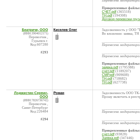
Перенесено модератор
Прикрепленные файлы
СЧЕТ.pdf
(365518)
ТН.pdf
(194308)
Договор перевозки груз
Беатриче, ООО
Киселев Олег
Задолженность у ООО "ТК
(ИНН:3904012171)
Во вложении: заявка, ТН
Перевозчик ,
Гурьевск г.
____________________
Код:607280
Перенесено модератор
#293
____________________
Перенесено модератор
Прикрепленные файлы
заявка.pdf
(1795388)
счет.pdf
(1189207)
СМР.pdf
(909608)
ТН.pdf
(718682)
ТН.pdf
(627738)
Лоджистик-Сервис,
Роман
Задолженность ООО ТК-В
ООО
Прошу включить в реест
(ИНН:7826736742)
Перевозчик ,
Санкт-Петербург
____________________
Код:226484
Перенесено модератор
#294
____________________
Перенесено модератор
Прикрепленные файлы
счет.pdf
(93828)
Заявка.pdf
(347446)