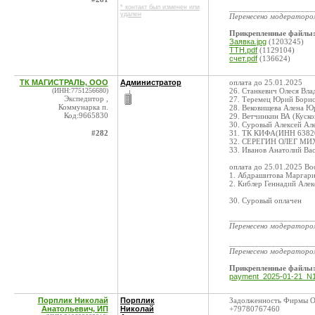
* контакт был изменен или
____________________
удален
Перенесено модератор
Прикрепленные файлы
Заявка.jpg
(1203245)
ТТН.pdf
(1129104)
счет.pdf
(136624)
ТК МАГИСТРАЛЬ, ООО
Администратор
оплата до 25.01.2025
(ИНН:7751256680)
26. Станкевич Олеся Вл
Экспедитор ,
27. Теремец Юрий Бори
Коммунарка п.
28. Вековищева Алена 
Код:9665830
29. Ветчинкин ВА (Куск
30. Суровый Алексей Ал
#282
31. ТК КИФА(ИНН 63820
32. СЕРЕГИН ОЛЕГ МИХ
33. Иванов Анатолий Ва
оплата до 25.01.2025 Во
1. Абдрашитова Маргар
2. Киблер Геннадий Але
30. Суровый оплачен
____________________
Перенесено модератор
____________________
Перенесено модератор
Прикрепленные файлы
payment_2025-01-21_N1
Порплик Николай
Порплик
Задолженность Фирмы ОО
Анатольевич, ИП
Николай
+79780767460