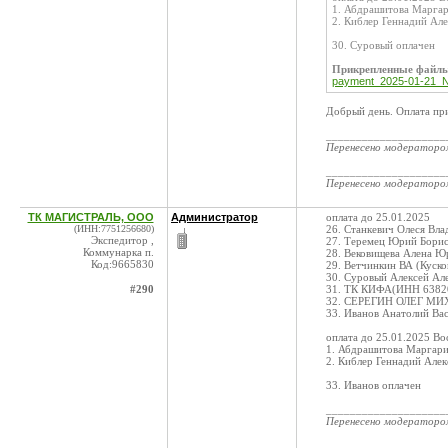
1. Абдрашитова Марга
2. Киблер Геннадий Ал
30. Суровый оплачен
Прикрепленные файл
payment_2025-01-21_N
Добрый день. Оплата пр
____________________
Перенесено модератор
____________________
Перенесено модератор
ТК МАГИСТРАЛЬ, ООО
Администратор
оплата до 25.01.2025
(ИНН:7751256680)
26. Станкевич Олеся Вл
Экспедитор ,
27. Теремец Юрий Бори
Коммунарка п.
28. Вековищева Алена 
Код:9665830
29. Ветчинкин ВА (Куск
30. Суровый Алексей Ал
#290
31. ТК КИФА(ИНН 63820
32. СЕРЕГИН ОЛЕГ МИХ
33. Иванов Анатолий Ва
оплата до 25.01.2025 Во
1. Абдрашитова Маргар
2. Киблер Геннадий Але
33. Иванов оплачен
____________________
Перенесено модератор
____________________