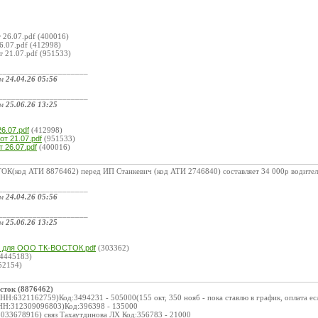
 26.07.pdf (400016)
6.07.pdf (412998)
т 21.07.pdf (951533)
_____________________
ом
24.04.26 05:56
_____________________
ом
25.06.26 13:25
:
6.07.pdf
(412998)
от 21.07.pdf
(951533)
 26.07.pdf
(400016)
К(код АТИ 8876462) перед ИП Станкевич (код АТИ 2746840) составляет 34 000р водител
_____________________
ом
24.04.26 05:56
_____________________
ом
25.06.26 13:25
:
24 для ООО ТК-ВОСТОК.pdf
(303362)
4445183)
52154)
осток (8876462)
Н:6321162759)Код:3494231 - 505000(155 окт, 350 нояб - пока ставлю в график, оплата есл
НН:312309096803)Код:396398 - 135000
33678916) связ Тахаутдинова ЛХ Код:356783 - 21000