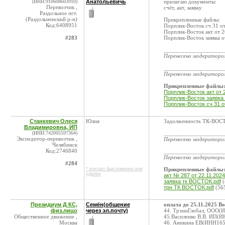
(ИНН:910608603910)
Анатольевичь
прилагаю документы:
Перевозчик ,
счёт, акт, заявку
Раздольное пгт.
(Раздольненский р-н)
Прикрепленные файлы:
Код:6408951
Порплик-Восток сч 31 от
Порплик-Восток акт от 2
#283
Порплик-Восток заявка о
____________________
Перенесено модератор
____________________
Перенесено модератор
Прикрепленные файлы
Порплик-Восток акт от 2
Порплик-Восток заявка 
Порплик-Восток сч 31 от
Станкевич Олеся
Юлия
Задолженность ТК-ВОСТО
Владимировна, ИП
(ИНН:742005597364)
____________________
Экспедитор-перевозчик ,
Перенесено модератор
Челябинск
Код:2746840
____________________
Перенесено модератор
#284
* контакт был изменен или
Прикрепленные файлы
удален
акт № 287 от 22.11.20
заявка тк ВОСТОК.pdf
(
трн ТК ВОСТОК.pdf
(56
Президиум Д КС,
Семён(общение
оплата до 25.11.2025 В
физ.лицо
через эл.почту)
44. ТрэинГлобал, ООО(ИН
Общественное движение ,
45.Василенко В.В. ИП(И
Москва
46. Аникина ЕВ(ИНН1650