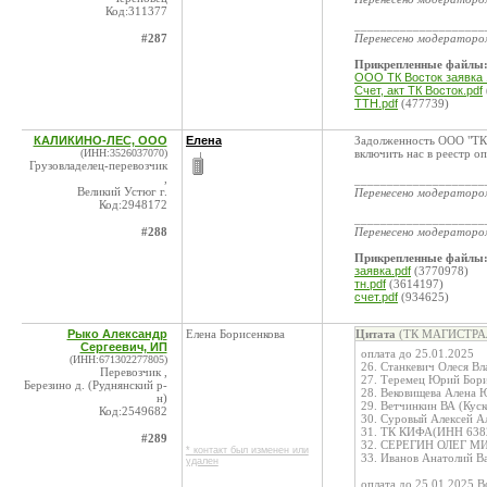
Код:311377
____________________
#287
Перенесено модератор
Прикрепленные файлы
ООО ТК Восток заявка 1
Счет, акт ТК Восток.pdf
ТТН.pdf
(477739)
КАЛИКИНО-ЛЕС, ООО
Елена
Задолженность ООО "ТК-
(ИНН:3526037070)
включить нас в реестр оп
Грузовладелец-перевозчик
,
____________________
Великий Устюг г.
Перенесено модератор
Код:2948172
____________________
#288
Перенесено модератор
Прикрепленные файлы
заявка.pdf
(3770978)
тн.pdf
(3614197)
счет.pdf
(934625)
Рыко Александр
Елена Борисенкова
Цитата
(ТК МАГИСТРАЛЬ
Сергеевич, ИП
оплата до 25.01.2025
(ИНН:671302277805)
26. Станкевич Олеся 
Перевозчик ,
27. Теремец Юрий Бор
Березино д. (Руднянский р-
28. Вековищева Алена
н)
29. Ветчинкин ВА (Кус
Код:2549682
30. Суровый Алексей А
31. ТК КИФА(ИНН 638
#289
32. СЕРЕГИН ОЛЕГ МИ
* контакт был изменен или
33. Иванов Анатолий 
удален
оплата до 25.01.2025 В