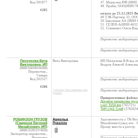
Код:581877
47. Меркулов ЮВ (ИНН 
48. Прайм, ООО(ИНН:78
#285
оплата до 25.12.2025 В
49.ТЭК Партнер 33, ОО
50.Заволокин АА (ИНН 
51. СЕЛЕН-А(ИНН:4632
52. Станкевич Олеся Вл
____________________
Перенесено модератор
____________________
Перенесено модератор
Пискунова Вита
Вита Викторовна
ИП Пискунова В.В код ат
Викторовна, ИП
Бодров Алексей Александ
(ИНН:638100146300)
Перевозчик ,
Самара
____________________
Код:202527
Перенесено модератор
#286
____________________
* контакт был изменен или
Перенесено модератор
удален
Прикрепленные файлы
Договор перевозки груз
счет 3154.jpg
(765721)
ТрН стр1-3.pdf
(3782634
РОБИНЗОН ГРУЗОВ
Арнольд
Задолженность у ТК-Во
(Смирнов Евгений
Пукелло
Михайлович),(код ати : 3
Михайлович, ИП)
Прошу внести в реестр.
(ИНН:352812374028)
Экспедитор-перевозчик ,
____________________
Череповец
Перенесено модератор