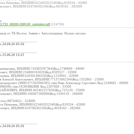
рита Ниязовна, ИП(ИНН:623402052540)Код:819334 - 42000
ексеевич, ИП(ИНН:616706302166)Код:4018162 - 282000
ы:
1733_69000-00RUR_outgoing.pdf
(124759)
ишла от ТК Восток. Заявки с Автоспецшина. Нужно письмо.
_____________________
ом
24.04.26 05:56
_____________________
ом
25.06.26 13:25
адимировна, ИП(ИНН:742005597364)Код:2746840 - 44000
сович, ИП(ИНН:234800163020)Код:8593527 - 52000
Юрьевна, ИП(ИНН:620301466330)Код:1219942 - 62000
ов Алексей Анатольевич, ИП)(ИНН:771371662504)Код:1352861 - 25000
ександрович (ИНН 671302066385) связ Рыко Александр Сергеевич Код:2549682 - 69000
86946) связ ОСНОВАНИЕ Код:2287669 - 33500
АЙЛОВИЧ, ИП(ИНН:402402257650)Код:725129 - 25000
сильевич, ИП(ИНН:166007269098)Код:1504119 - 184000
сток (8876462) - 324000
ита Ниязовна, ИП(ИНН:623402052540)Код:819334 - 42000
ксеевич, ИП(ИНН:616706302166)Код:4018162 - 282000
_____________________
ом
24.04.26 05:56
_____________________