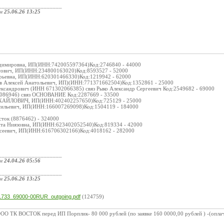
_____________________
ом
25.06.26 13:25
:
адимировна, ИП(ИНН:742005597364)Код:2746840 - 44000
сович, ИП(ИНН:234800163020)Код:8593527 - 52000
Юрьевна, ИП(ИНН:620301466330)Код:1219942 - 62000
ов Алексей Анатольевич, ИП)(ИНН:771371662504)Код:1352861 - 25000
ександрович (ИНН 671302066385) связ Рыко Александр Сергеевич Код:2549682 - 69000
86946) связ ОСНОВАНИЕ Код:2287669 - 33500
АЙЛОВИЧ, ИП(ИНН:402402257650)Код:725129 - 25000
сильевич, ИП(ИНН:166007269098)Код:1504119 - 184000
сток (8876462) - 324000
ита Ниязовна, ИП(ИНН:623402052540)Код:819334 - 42000
ксеевич, ИП(ИНН:616706302166)Код:4018162 - 282000
_____________________
ом
24.04.26 05:56
_____________________
ом
25.06.26 13:25
:
733_69000-00RUR_outgoing.pdf
(124759)
О ТК ВОСТОК перед ИП Порплик- 80 000 рублей (по заявке 160 0000,00 рублей ) -(оплач