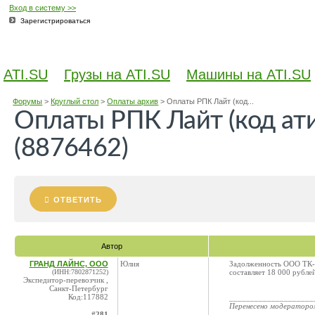
Вход в систему >>
Зарегистрироваться
ATI.SU
Грузы на ATI.SU
Машины на ATI.SU
Форумы
>
Круглый стол
>
Оплаты архив
>
Оплаты РПК Лайт (код...
Оплаты РПК Лайт (код а
(8876462)
ОТВЕТИТЬ
Автор
ГРАНД ЛАЙНС, ООО
Юлия
Задолженность ООО ТК-В
(ИНН:7802871252)
составляет 18 000 рубле
Экспедитор-перевозчик ,
Санкт-Петербург
Код:117882
____________________
Перенесено модератор
#281