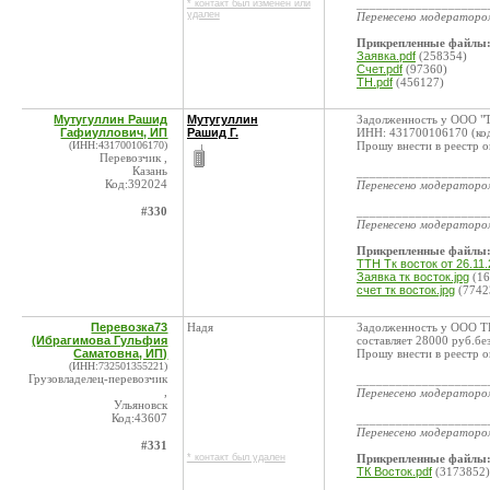
____________________
* контакт был изменен или
удален
Перенесено модератор
Прикрепленные файлы
Заявка.pdf
(258354)
Счет.pdf
(97360)
ТН.pdf
(456127)
Мутугуллин Рашид
Мутугуллин
Задолженность у ООО "
Гафиуллович, ИП
Рашид Г.
ИНН: 431700106170 (код
(ИНН:431700106170)
Прошу внести в реестр о
Перевозчик ,
Казань
____________________
Код:392024
Перенесено модератор
#330
____________________
Перенесено модератор
Прикрепленные файлы
ТТН Тк восток от 26.11
Заявка тк восток.jpg
(16
счет тк восток.jpg
(7742
Перевозка73
Надя
Задолженность у ООО ТК
(Ибрагимова Гульфия
составляет 28000 руб.бе
Саматовна, ИП)
Прошу внести в реестр о
(ИНН:732501355221)
Грузовладелец-перевозчик
____________________
,
Перенесено модератор
Ульяновск
Код:43607
____________________
Перенесено модератор
#331
* контакт был удален
Прикрепленные файлы
ТК Восток.pdf
(3173852)