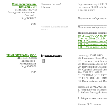
Савельев Евгений
Савельев Евгений
Задолженность у ООО "Т
Юрьевич, ИП
Юрьевич
составляет 86000 руб. б
(ИНН:251134882466)
в реестр оплат.
Экспедитор-перевозчик ,
Светлый г.
____________________
Код:9437651
Перенесено модератор
#332
____________________
* контакт был изменен или
Перенесено модератор
удален
Прикрепленные файлы
догов.10.24 ООО ТК Вос
Счет №128 от 03.11.24,
ТТН 1 Ульяновск-Челяб
ТТН 2 Ульяновск-Челяб
ТТН 3 Ульяновск-Челяб
ТК МАГИСТРАЛЬ, ООО
Администратор
оплата до 25.01.2025
(ИНН:7751256680)
26. Станкевич Олеся Вл
Экспедитор ,
27. Теремец Юрий Бори
Коммунарка п.
28. Вековищева Алена 
Код:9665830
29. Ветчинкин ВА (Куск
30. Суровый Алексей Ал
#333
Код:2549682 - 69000
31. ТК КИФА(ИНН 63820
32. СЕРЕГИН ОЛЕГ МИХ
33. Иванов Анатолий Ва
оплата до 25.01.2025 Во
1. Абдрашитова Маргар
2. Киблер Геннадий Але
1. Абдрашитова оплачена
Январь 2025 закрыл