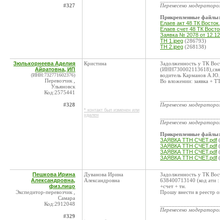
#327
Перенесено модератор
Прикрепленные файлы
Елаев акт 48 ТК Восток.
Елаев счет 48 ТК Восток
Заявка № 2078 от 12.12.
ТН 1.jpeg
(286793)
ТН 2.jpeg
(268138)
Зюлькорнеева Аделия
Кристина
Задолженность у ТК Вос
Айратовна, ИП
(ИНН730002113618),связа
(ИНН:732771602376)
водитель Карманов А.Ю.
Перевозчик ,
Во вложении: заявка + Т
Ульяновск
Код:2575441
____________________
#328
Перенесено модератор
* контакт был изменен или
удален
____________________
Перенесено модератор
Прикрепленные файлы
ЗАЯВКА ТТН СЧЕТ.pdf
(
ЗАЯВКА ТТН СЧЕТ.pdf
(
ЗАЯВКА ТТН СЧЕТ.pdf
(
ЗАЯВКА ТТН СЧЕТ.pdf
(
Пешкова Ирина
Дуванова Ирина
Задолженность у ТК Вос
Александровна,
Александровна
638400713140 (код ати : 
физ.лицо
+счет + тн.
Экспедитор-перевозчик ,
Прошу внести в реестр о
Самара
Код:2912048
____________________
Перенесено модератор
#329