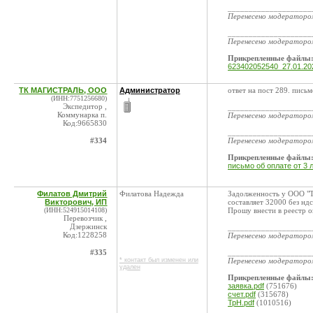
____________________
Перенесено модератор
____________________
Перенесено модератор
Прикрепленные файлы
623402052540_27.01.2
ТК МАГИСТРАЛЬ, ООО
Администратор
ответ на пост 289. письм
(ИНН:7751256680)
Экспедитор ,
____________________
Коммунарка п.
Перенесено модератор
Код:9665830
____________________
#334
Перенесено модератор
Прикрепленные файлы
письмо об оплате от 3 л
Филатов Дмитрий
Филатова Надежда
Задолженность у ООО "Т
Викторович, ИП
составляет 32000 без нд
(ИНН:524915014108)
Прошу внести в реестр о
Перевозчик ,
Дзержинск
____________________
Код:1228258
Перенесено модератор
#335
____________________
* контакт был изменен или
Перенесено модератор
удален
Прикрепленные файлы
заявка.pdf
(751676)
счет.pdf
(315678)
ТрН.pdf
(1010516)