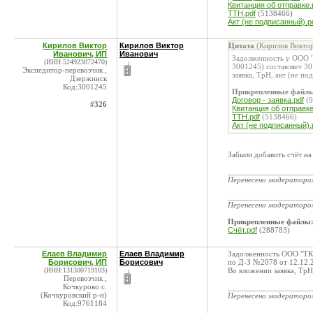
Квитанция об отправке.
ТТН.pdf
(5138466)
Акт (не подписанный).p
Кирилов Виктор
Кирилов Виктор
Цитата
(Кирилов Виктор
Иванович, ИП
Иванович
Задолженность у ООО 
(ИНН:524923072470)
3001245) составляет 3
Экспедитор-перевозчик ,
заявка, ТрН, акт (не по
Дзержинск
Код:3001245
Прикрепленные файл
Договор - заявка.pdf
(9
#326
Квитанция об отправке
ТТН.pdf
(5138466)
Акт (не подписанный).
Забыли добавить счёт на
____________________
Перенесено модератор
____________________
Перенесено модератор
Прикрепленные файлы
Счёт.pdf
(288783)
Елаев Владимир
Елаев Владимир
Задолженность ООО "ТК-
Борисович, ИП
Борисович
по Д-З №2078 от 12.12.2
(ИНН:131300719103)
Во вложении заявка, ТрН,
Перевозчик ,
Кочкурово с.
____________________
(Кочкуровский р-н)
Перенесено модератор
Код:9761184
____________________