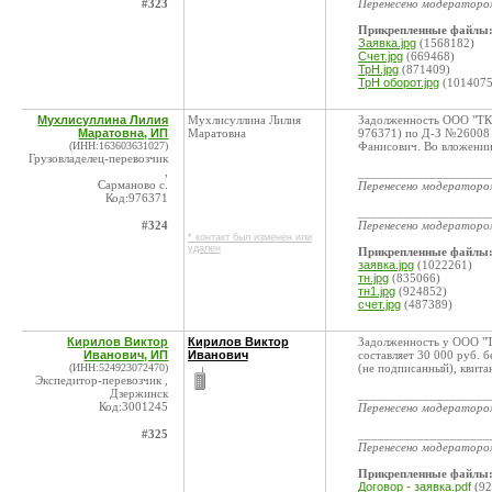
#323
Перенесено модератор
Прикрепленные файлы
Заявка.jpg
(1568182)
Счет.jpg
(669468)
ТрН.jpg
(871409)
ТрН оборот.jpg
(1014075
Мухлисуллина Лилия
Мухлисуллина Лилия
Задолженность ООО "ТК-
Маратовна, ИП
Маратовна
976371) по Д-З №26008 
(ИНН:163603631027)
Фанисович. Во вложении 
Грузовладелец-перевозчик
,
____________________
Сарманово с.
Перенесено модератор
Код:976371
____________________
#324
Перенесено модератор
* контакт был изменен или
удален
Прикрепленные файлы
заявка.jpg
(1022261)
тн.jpg
(835066)
тн1.jpg
(924852)
счет.jpg
(487389)
Кирилов Виктор
Кирилов Виктор
Задолженность у ООО "
Иванович, ИП
Иванович
составляет 30 000 руб. 
(ИНН:524923072470)
(не подписанный), квита
Экспедитор-перевозчик ,
Дзержинск
____________________
Код:3001245
Перенесено модератор
#325
____________________
Перенесено модератор
Прикрепленные файлы
Договор - заявка.pdf
(92