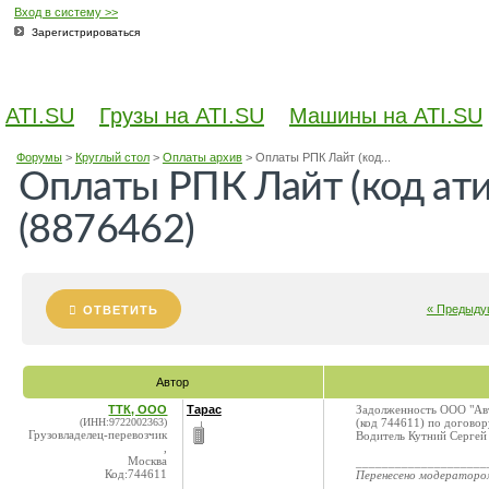
Вход в систему >>
Зарегистрироваться
ATI.SU
Грузы на ATI.SU
Машины на ATI.SU
Форумы
>
Круглый стол
>
Оплаты архив
>
Оплаты РПК Лайт (код...
Оплаты РПК Лайт (код ат
(8876462)
« Предыду
ОТВЕТИТЬ
Автор
ТТК, ООО
Тарас
Задолженность ООО "Авт
(ИНН:9722002363)
(код 744611) по договор
Грузовладелец-перевозчик
Водитель Кутний Сергей 
,
Москва
____________________
Код:744611
Перенесено модератор