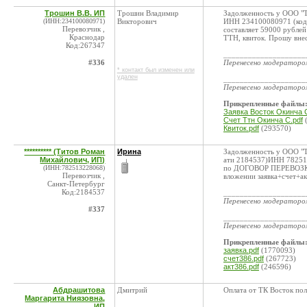
Трошин В.В. ИП
Трошин Владимир
Задолженность у ООО "
(ИНН:234100080971)
Викторович
ИНН 234100080971 (код 
Перевозчик ,
составляет 59000 рублей
Краснодар
ТТН, квиток. Прошу внес
Код:267347
____________________
#336
Перенесено модератор
* контакт был изменен или
удален
____________________
Перенесено модератор
Прикрепленные файлы
Заявка Восток Окинча С
Счет Ттн Окинча С.pdf
(
Квиток.pdf
(293570)
********** (Титов Роман
Ирина
Задолженность у ООО "
Михайлович, ИП)
ати 2184537)ИНН 7825
(ИНН:782513228068)
по ДОГОВОР ПЕРЕВОЗКИ 
Перевозчик ,
вложении заявка+счет+акт
Санкт-Петербург
Код:2184537
____________________
Перенесено модератор
#337
____________________
Перенесено модератор
Прикрепленные файлы
заявка.pdf
(1770093)
счет386.pdf
(267723)
акт386.pdf
(246596)
Абдрашитова
Дмитрий
Оплата от ТК Восток пол
Маргарита Ниязовна,
ИП
____________________