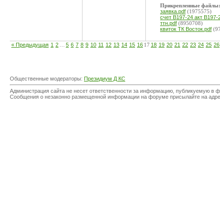
Прикрепленные файлы
заявка.pdf
(1975575)
счет В197-24 акт В197-2
ттн.pdf
(8950708)
квиток ТК Восток.pdf
(9
« Предыдущая
1
2
…
5
6
7
8
9
10
11
12
13
14
15
16
17
18
19
20
21
22
23
24
25
26
Общественные модераторы:
Президиум Д КС
Администрация сайта не несет ответственности за информацию, публикуемую в ф
Сообщения о незаконно размещенной информации на форуме присылайте на адр