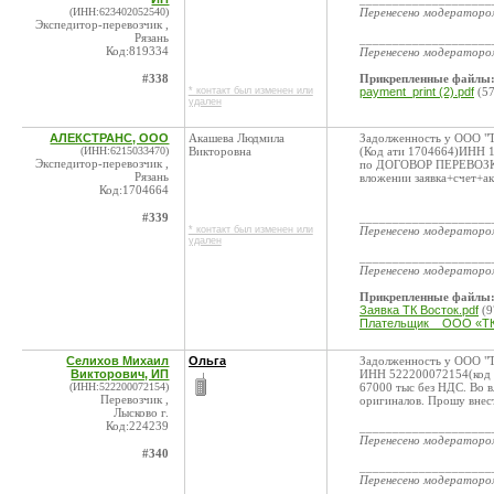
(ИНН:623402052540)
Перенесено модератор
Экспедитор-перевозчик ,
Рязань
____________________
Код:819334
Перенесено модератор
#338
Прикрепленные файлы
* контакт был изменен или
payment_print (2).pdf
(57
удален
АЛЕКСТРАНС, ООО
Акашева Людмила
Задолженность у ООО "
(ИНН:6215033470)
Викторовна
(Код ати 1704664)ИНН 
Экспедитор-перевозчик ,
по ДОГОВОР ПЕРЕВОЗКИ 
Рязань
вложении заявка+счет+акт
Код:1704664
#339
____________________
* контакт был изменен или
Перенесено модератор
удален
____________________
Перенесено модератор
Прикрепленные файлы
Заявка ТК Восток.pdf
(9
Плательщик _ ООО «Т
Селихов Михаил
Ольга
Задолженность у ООО "
Викторович, ИП
ИНН 522200072154(код А
(ИНН:522200072154)
67000 тыс без НДС. Во в
Перевозчик ,
оригиналов. Прошу внест
Лысково г.
Код:224239
____________________
Перенесено модератор
#340
____________________
Перенесено модератор