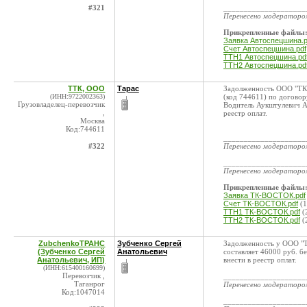
#321
____________________
Перенесено модератор
Прикрепленные файлы
Заявка Автоспецшина.p
Счет Автоспецшина.pdf
ТТН1 Автоспецшина.pd
ТТН2 Автоспецшина.pd
ТТК, ООО
Тарас
Задолженность ООО "ТК
(ИНН:9722002363)
(код 744611) по договор
Грузовладелец-перевозчик
Водитель Аукштулевич А
,
реестр оплат.
Москва
Код:744611
____________________
#322
Перенесено модератор
____________________
Перенесено модератор
Прикрепленные файлы
Заявка ТК-ВОСТОК.pdf
Счет ТК-ВОСТОК.pdf
(1
ТТН1 ТК-ВОСТОК.pdf
(
ТТН2 ТК-ВОСТОК.pdf
(
ZubchenkoТРАНС
Зубченко Сергей
Задолженность у ООО "Т
(Зубченко Сергей
Анатольевич
составляет 46000 руб. б
Анатольевич, ИП)
внести в реестр оплат.
(ИНН:615400160699)
Перевозчик ,
____________________
Таганрог
Перенесено модератор
Код:1047014
____________________