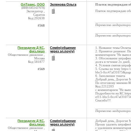
ОлТранс, ООО
Зеленова Ольга
Платеж подтверждаю о
(ИНН:6451427678)
Платеж подтверждаю обя
Экспедитор ,
Саратов
Код:292638
____________________
Перенесено модератор
#568
____________________
Перенесено модератор
Президиум Д КС,
Семён(общение
1. Название темы Оплат
физ.лицо
через эл.почту)
2. Принятое решение: П
Общественное движение ,
комментарием "Не выпол
Москва
3. Обоснование штрафно
Код:581877
долга в течение 2х дней
4. Условия снятия штраф
5. Ссылка на тему https:
#569
bbc5-0cc47af31075&pag
6. Заполнение тикета
Добрый день, Дорогие 
По итоговому мнению КС
Код:2212203
с комментарием "Не вып
Подробности на КС https
ef11-bbc5-0cc47af3107
Спасибо!!!
____________________
Перенесено модератор
Президиум Д КС,
Семён(общение
Добрый день, Дорогие 
физ.лицо
через эл.почту)
Прошу удалить штрафной
Общественное движение ,
с удалением комментари