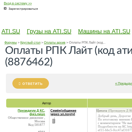
Вход в систему >>
Зарегистрироваться
ATI.SU
Грузы на ATI.SU
Машины на ATI.SU
Форумы
>
Круглый стол
>
Оплаты архив
>
Оплаты РПК Лайт (код...
Оплаты РПК Лайт (код ат
(8876462)
« Предыду
ОТВЕТИТЬ
Автор
Президиум Д КС,
Семён(общение
Цитата
(Президиум Д КС
физ.лицо
через эл.почту)
Добрый день, Дорогие
Общественное движение ,
По итоговому мнению К
Москва
с комментарием "Не вы
Код:581877
Подробности на КС http
ef11-bbc5-0cc47af3107