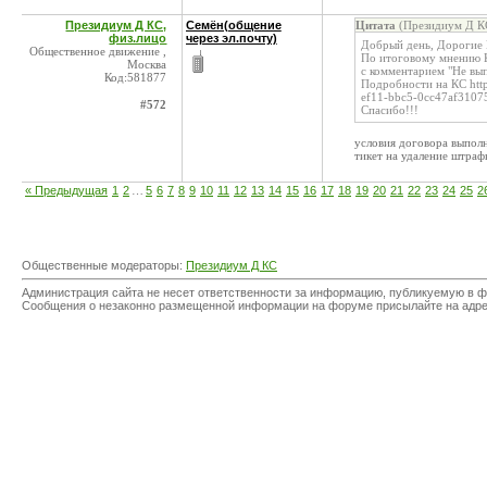
Президиум Д КС,
Семён(общение
Цитата
(Президиум Д КС
физ.лицо
через эл.почту)
Добрый день, Дорогие
Общественное движение ,
По итоговому мнению К
Москва
с комментарием "Не вы
Код:581877
Подробности на КС http
ef11-bbc5-0cc47af3107
#572
Спасибо!!!
условия договора выпол
тикет на удаление штраф
« Предыдущая
1
2
…
5
6
7
8
9
10
11
12
13
14
15
16
17
18
19
20
21
22
23
24
25
2
Общественные модераторы:
Президиум Д КС
Администрация сайта не несет ответственности за информацию, публикуемую в ф
Сообщения о незаконно размещенной информации на форуме присылайте на адр