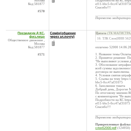
Москва
Подробности на КС https
Код:581877
ef11-bbc5-0cc47af3107
Спасибо!!!
#570
____________________
Перенесено модератор
Президиум Д КС,
Семён(общение
Цитата
(ТК МАГИСТРАЛЬ
физ.лицо
через эл.почту)
16. ТЛК Слон(ИНН 5629
Общественное движение ,
Москва
Код:581877
оплачено 52000 14.06.2
1. Название темы Оплат
#571
2. Принятое решение: П
"Не выполняют условия 
3. Обоснование штрафног
всей суммы задолженност
договора не выполнены.
4. Условия снятия штраф
5. Ссылка на тему https:
bbc5-0cc47af31075
6. Заполнение тикета
Добрый день, Дорогие 
По итоговому мнению КС
с комментарием "Не вып
Подробности на КС https
ef11-bbc5-0cc47af31075
Спасибо!!!
____________________
Перенесено модератор
Прикрепленные файлы
слон52000.pdf
(124950)