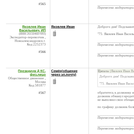
#565
____________________
Перенесено модератор
Яковлев Иван
Яковлев Иван
Доброго дня! Подскажит
Васильевич, ИП
(ИНН:261504607093)
"75. Яковлев Иван Васи
Экспедитор-перевозчик ,
Новоалександровск г.
____________________
Код:2252373
Перенесено модератор
#566
____________________
Перенесено модератор
Президиум Д КС,
Семён(общение
Цитата
(Яковлев Иван В
физ.лицо
через эл.почту)
Доброго дня! Подскажи
Общественное движение ,
Москва
"75. Яковлев Иван Вас
Код:581877
обратитесь к должнику н
#567
должник обманул кредит
не выполнил свои обеща
по графику должник бол
____________________
Перенесено модератор
____________________
Перенесено модератор