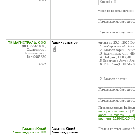
#561
Спасибо!!!
тикет на восстановление
____________________
Перенесено модератор
____________________
Перенесено модератор
ТК МАГИСТРАЛЬ, ООО
Администратор
оплата до 25.04.2025 Во
(ИНН:7751256680)
11. Фабер Алексей Вик
Экспедитор ,
12. Галатов Юрий Алекс
Коммунарка п.
13. Колясникова С.Н. И
Код:9665830
14. ОлТранс, ООО(ИНН:
15.Перегудов Антон Але
#562
16. ТЛК Слон(ИНН 56290
12. Галатов оплачен
____________________
Перенесено модератор
____________________
Перенесено модератор
Прикрепленные файлы
информ. письмо.pdf
(11
schet_TK_vostok__52_os
payment_2026-02-25_N1
Галатов Юрий
Галатов Юрий
Платеж подтверждаю обя
Александрович , ИП
Александрович