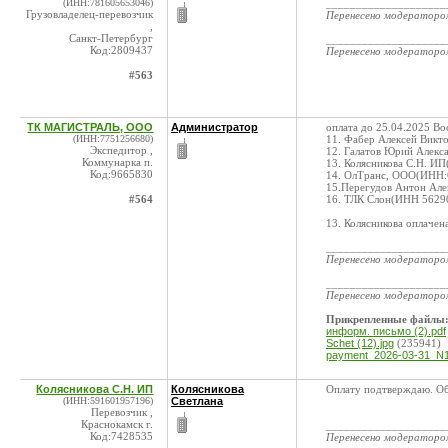
(ИНН:781605653046)
____________________
Грузовладелец-перевозчик
Перенесено модератор
,
Санкт-Петербург
____________________
Код:2809437
Перенесено модератор
#563
ТК МАГИСТРАЛЬ, ООО
Администратор
оплата до 25.04.2025 Во
(ИНН:7751256680)
11. Фабер Алексей Вик
Экспедитор ,
12. Галатов Юрий Алекс
Коммунарка п.
13. Колясникова С.Н. И
Код:9665830
14. ОлТранс, ООО(ИНН:
15.Перегудов Антон Але
#564
16. ТЛК Слон(ИНН 56290
13. Колясникова оплачена
____________________
Перенесено модератор
____________________
Перенесено модератор
Прикрепленные файлы
информ. письмо (2).pdf
Schet (12).jpg
(235941)
payment_2026-03-31_N1
Колясникова С.Н. ИП
Колясникова
Оплату подтверждаю. Об
(ИНН:591601957196)
Светлана
Перевозчик ,
Краснокамск г.
____________________
Код:7428535
Перенесено модератор