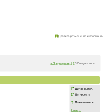
Правила размещения информации
« Предыдущая
1
2
3
Следующая »
Цитир. выдел.
Цитировать
Пожаловаться
Наверх