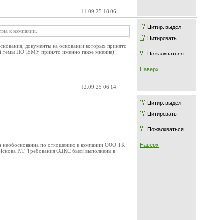
11.09.25 18:06
Цитир. выдел.
тна к компании.
Цитировать
боснования, документы на основании которых принято
сей темы ПОЧЕМУ принято именно такое мнение)
Пожаловаться
Наверх
12.09.25 06:14
Цитир. выдел.
Цитировать
Пожаловаться
ыла необоснованна по отношению к компании ООО ТК
Наверх
 Яснова Р.Т. Требования ОДКС были выполнены в