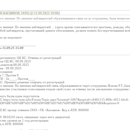
ТК КАСЬЯНОВ, ООО) @ 11.09.2025 18:06)
го мнения: По мнению наблюдателей образовавшаяся связь из-за сотрудника, была непричас
о мнения: По мнению наблюдателей ... (здесь кратко описываются все причины, доводы, о
юбой наблюдатель, прочитавший данное обоснование, должен понять без перечитывания в
их не покупаете
_____________________
ом
15.09.25 15:00
о регламенту ОД КС: Отвязка от регистраций
я на ОД КС: 08.09.2025
ьзователя:08.09.2025
ия : 09.09.2025
осования:
а 7, Против 0
ТИ - За____, Против____
С: Принято решение отвязать от регистраций
го мнения: По мнению наблюдателей связь образовавшееся через сотрудника Яснова Р.Т.,б
инство участников голосования отдали свой голос за отвязку после увольнения сотрудника
ного балла:один поручитель
С https://avto-trast.info/Forum/Topic.aspx?forumid=1067&topicid=c6481115-868c-f011-bbc6-
ria=%D0%BE%D0%BF%D1%80%D0%BE%D1%81%D0%BD%D0%B8%D0%BA&options=0
Д КС прошу отвязать ООО «ТК «Касьянов» Код в АТИ: 800000
И: 8616245 (всех связанных через него аккаунтов)
ьство сроком на 1 год регистрации:
д в АТИ: 800000