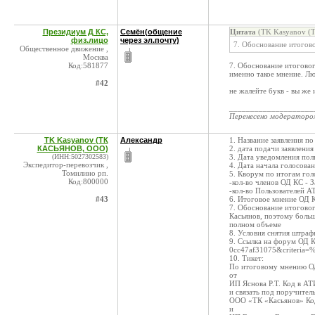
Президиум Д КС,
Семён(общение
Цитата
(TK Kasyanov (
физ.лицо
через эл.почту)
7. Обоснование итогово
Общественное движение ,
Москва
Код:581877
7. Обоснование итоговог
именно такое мнение. Л
#42
не жалейте букв - вы же 
____________________
Перенесено модератор
TK Kasyanov (ТК
Александр
1. Название заявления п
КАСЬЯНОВ, ООО)
2. дата подачи заявлени
(ИНН:5027302583)
3. Дата уведомления пол
Экспедитор-перевозчик ,
4. Дата начала голосован
Томилино рп.
5. Кворум по итогам гол
Код:800000
-кол-во членов ОД КС - З
-кол-во Пользователей А
#43
6. Итоговое мнение ОД К
7. Обоснование итогово
Касьянов, поэтому больш
полном объеме
8. Условия снятия штраф
9. Ссылка на форум ОД К
0cc47af31075&crite
10. Тикет:
По итоговому мнению О
от
ИП Яснова Р.Т. Код в АТ
и связать под поручител
ООО «ТК «Касьянов» Ко
и