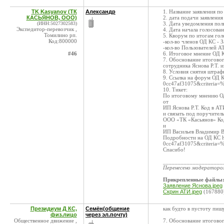
TK Kasyanov (ТК
Александр
1. Название заявления п
КАСЬЯНОВ, ООО)
2. дата подачи заявлени
(ИНН:5027302583)
3. Дата уведомления пол
Экспедитор-перевозчик ,
4. Дата начала голосован
Томилино рп.
5. Кворум по итогам гол
Код:800000
-кол-во членов ОД КС - З
-кол-во Пользователей А
#46
6. Итоговое мнение ОД К
7. Обоснование итоговог
сотрудника Яснова Р.Т. 
8. Условия снятия штраф
9. Ссылка на форум ОД К
0cc47af31075&crite
10. Тикет:
По итоговому мнению О
от
ИП Яснова Р.Т. Код в АТ
и связать под поручител
ООО «ТК «Касьянов» Ко
и
ИП Васильев Владимир 
Подробности на ОД КС ht
0cc47af31075&crite
Спасибо!
____________________
Перенесено модератор
Прикрепленные файлы
Заявление Яснова.jpeg
Скрин АТИ.jpeg
(167880
Президиум Д КС,
Семён(общение
как будто в пустоту пишу.
физ.лицо
через эл.почту)
Общественное движение ,
7. Обоснование итоговог