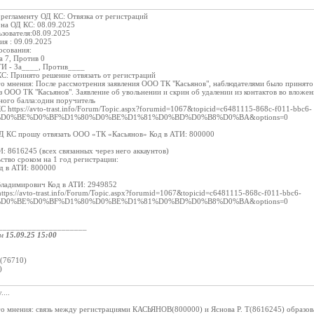
о регламенту ОД КС: Отвязка от регистраций
я на ОД КС: 08.09.2025
ьзователя:08.09.2025
ия : 09.09.2025
осования:
а 7, Против 0
ТИ - За____, Против____
С: Принято решение отвязать от регистраций
о мнения: После рассмотрения заявления ООО ТК "Касьянов", наблюдателями было принято 
из ООО ТК "Касьянов". Заявление об увольнении и скрин об удалении из контактов во вложен
ного балла:один поручитель
С https://avto-trast.info/Forum/Topic.aspx?forumid=1067&topicid=c6481115-868c-f011-bbc6-
ria=%D0%BE%D0%BF%D1%80%D0%BE%D1%81%D0%BD%D0%B8%D0%BA&options=0
Д КС прошу отвязать ООО «ТК «Касьянов» Код в АТИ: 800000
И: 8616245 (всех связанных через него аккаунтов)
ьство сроком на 1 год регистрации:
д в АТИ: 800000
Владимирович Код в АТИ: 2949852
tps://avto-trast.info/Forum/Topic.aspx?forumid=1067&topicid=c6481115-868c-f011-bbc6-
ria=%D0%BE%D0%BF%D1%80%D0%BE%D1%81%D0%BD%D0%B8%D0%BA&options=0
_____________________
ом
15.09.25 15:00
:
(76710)
)
...
о мнения: связь между регистрациями КАСЬЯНОВ(800000) и Яснова Р. Т(8616245) образовала