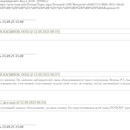
Владимирович Код в АТИ: 2949852
tps://avto-trast.info/Forum/Topic.aspx?forumid=1067&topicid=c6481115-868c-f011-bbc6-
ria=%D0%BE%D0%BF%D1%80%D0%BE%D1%81%D0%BD%D0%B8%D0%BA&options=0
_____________________
ом
15.09.25 15:00
ТК КАСЬЯНОВ, ООО) @ 12.09.2025 08:37)
_____________________
ом
15.09.25 15:00
ТК КАСЬЯНОВ, ООО) @ 12.09.2025 08:37)
ого мнения: По мнению наблюдателей связь образовавшееся через сотрудника Яснова Р.Т.,
ольшинство участников голосования отдали свой голос за отвязку после увольнения сотру
, физ.лицо @ 12.09.2025 06:14)
очитавший данное обоснование, должен понять без перечитывания всей темы ПОЧЕМУ при
_____________________
ом
15.09.25 15:00