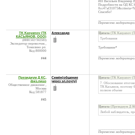
ИП Васильев Владимир 
Подробности на ОД КС ht
0cc47af31075&crite
Спасибо!
____________________
Перенесено модератор
TK Kasyanov (ТК
Александр
Цитата
(TK Kasyanov (
КАСЬЯНОВ, ООО)
Требования
(ИНН:5027302583)
Экспедитор-перевозчик ,
Томилино рп.
Требование*
Код:800000
____________________
#44
Перенесено модератор
Президиум Д КС,
Семён(общение
Цитата
(TK Kasyanov (
физ.лицо
через эл.почту)
7. Обоснование итогов
Общественное движение ,
ТК Касьянов, поэтому б
Москва
полном объеме
Код:581877
#45
Цитата
(Президиум Д КС
Любой наблюдатель, пр
____________________
Перенесено модератор