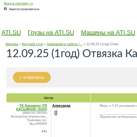
Вход в систему >>
Зарегистрироваться
ATI.SU
Грузы на ATI.SU
Машины на ATI.SU
Форумы
>
Круглый стол
>
Заявления в работе (...
>
12.09.25 (1год) Отвя...
12.09.25 (1год) Отвязка К
ОТВЕТИТЬ
Автор
TK Kasyanov (ТК
Александр
Инна, п 3.10 регламента
КАСЬЯНОВ, ООО)
(ИНН:5027302583)
____________________
Экспедитор-перевозчик ,
Перенесено модератор
Томилино рп.
Код:800000
#41