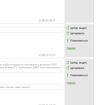
12.09.25 08:37
Цитир. выдел.
Цитировать
Пожаловаться
Наверх
12.09.25 12:11
Цитир. выдел.
была необоснованна по отношению к компании ООО
дника Яснова Р.Т. Требования ОДКС были выполнены в
Цитировать
Пожаловаться
Наверх
нято именно такое мнение