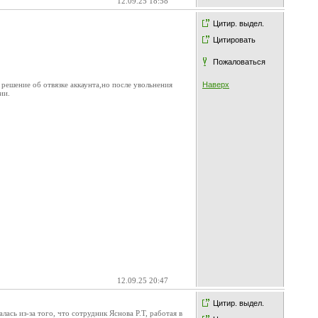
12.09.25 18:58
Цитир. выдел.
Цитировать
Пожаловаться
решение об отвязке аккаунта,но после увольнения
Наверх
ии.
12.09.25 20:47
Цитир. выдел.
сь из-за того, что сотрудник Яснова Р.Т, работая в