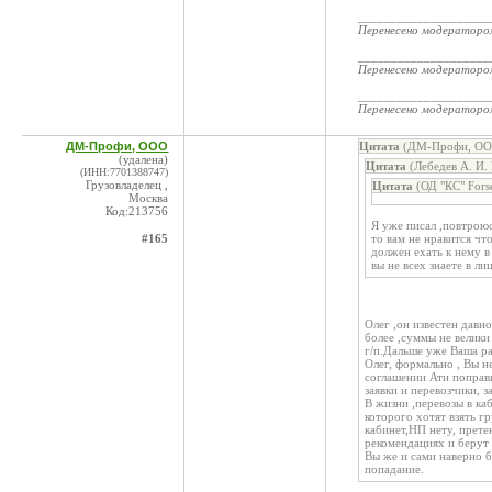
____________________
Перенесено модератор
____________________
Перенесено модератор
____________________
Перенесено модератор
ДМ-Профи, ООО
Цитата
(ДМ-Профи, ООО
(удалена)
Цитата
(Лебедев А. И.
(ИНН:7701388747)
Грузовладелец ,
Цитата
(ОД "КС" Fors
Москва
Код:213756
Я уже писал ,повтрою
#165
то вам не нравится что
должен ехать к нему в
вы не всех знаете в ли
Олег ,он известен давно
более ,суммы не велики и
г/п.Дальше уже Ваша ра
Олег, формально , Вы н
соглашении Ати поправи
заявки и перевозчики, з
В жизни ,перевозы в ка
которого хотят взять г
кабинет,НП нету, претен
рекомендациях и берут г
Вы же и сами наверно б
попадание.