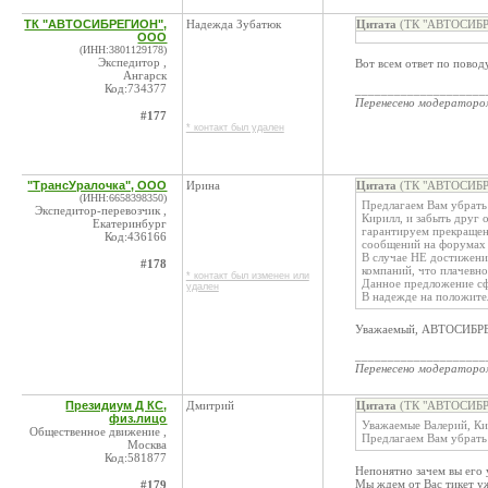
ТК "АВТОСИБРЕГИОН",
Надежда Зубатюк
Цитата
(ТК "АВТОСИБРЕ
ООО
(ИНН:3801129178)
Экспедитор ,
Вот всем ответ по повод
Ангарск
Код:734377
____________________
Перенесено модератор
#177
* контакт был удален
"ТрансУралочка", ООО
Ирина
Цитата
(ТК "АВТОСИБРЕ
(ИНН:6658398350)
Предлагаем Вам убрать
Экспедитор-перевозчик ,
Кирилл, и забыть друг 
Екатеринбург
гарантируем прекращен
Код:436166
сообщений на форумах
В случае НЕ достижени
#178
компаний, что плачевно
* контакт был изменен или
Данное предложение сфо
удален
В надежде на положите
Уважаемый, АВТОСИБРЕ
____________________
Перенесено модератор
Президиум Д КС,
Дмитрий
Цитата
(ТК "АВТОСИБРЕ
физ.лицо
Уважаемые Валерий, Ки
Общественное движение ,
Предлагаем Вам убрать
Москва
Код:581877
Непонятно зачем вы его 
Мы ждем от Вас тикет у
#179