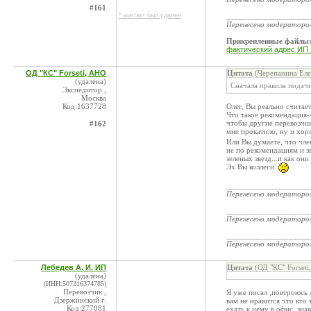
#161
* контакт был удален
____________________
Перенесено модератор
Прикрепленные файлы
фактический адрес ИП
ОД "КС" Forseti, АНО
Цитата
(Черепанина Еле
(удалена)
Сначала правила подачи
Экспедитор ,
Москва
Код:1637728
Олег, Вы реально считает
Что такое рекомендация-
чтобы другие перевозчик
#162
мне прокатило, ну и хоро
Или Вы думаете, что чле
не по рекомендациям и зв
зеленых звезд...и как они
Эх Вы коллеги.
____________________
Перенесено модератор
____________________
Перенесено модератор
____________________
Перенесено модератор
Лебедев А. И. ИП
Цитата
(ОД "КС" Forseti
(удалена)
(ИНН:507316374785)
Перевозчик ,
Я уже писал ,повтроюсь 
Дзержинский г.
вам не нравится что кто 
Код:277081
ехать к нему в офис ,зн