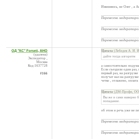
Извиняюсь, не Олег , а А
____________________
Перенесено модератор
____________________
Перенесено модератор
____________________
Перенесено модератор
ОД "КС" Forseti, АНО
Цитата
(Лебедев А. И. 
(удалена)
дайте тогда алгоритм
Экспедитор ,
Москва
Код:1637728
а самостоятельно подумат
Если съездили один раз, 
первый раз, на разгрузке
#166
получат нал на разгрузке
четко , отлажено, оплата
Цитата
(ДМ-Профи, ООО
Вы же и сами наверно б
попадание.
об этом и речь уже не пе
____________________
Перенесено модератор
____________________
Перенесено модератор