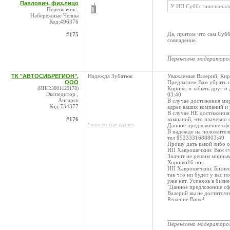
Павлович, физ.лицо
У ИП Субботина начали
Перевозчик ,
Набережные Челны
Код:496376
Да, притом что сам Субб
#175
совпадение.
____________________
Перенесено модератор
ТК "АВТОСИБРЕГИОН",
Надежда Зубатюк
Уважаемые Валерий, Кир
ООО
Предлагаем Вам убрать 
(ИНН:3801129178)
Кирилл, и забыть друг о 
Экспедитор ,
03:40
Ангарск
В случае достижения ми
Код:734377
адрес ваших компаний и
В случае НЕ достижения
#176
компаний, что плачевно 
* контакт был удален
Данное предложение сфор
В надежде на положител
тел 8923331688803:49
Прошу дать какой либо о
ИП Хаврошечкин: Вам счё
Значит не решим мирным 
Хорошо16 ноя
ИП Хаврошечкин: Бизнес 
так что нп будет у вас п
уже нет. Успехов в бизне
"Данное предложение сфо
Валерий вы не достаточ
Решение Ваше!
____________________
Перенесено модератор