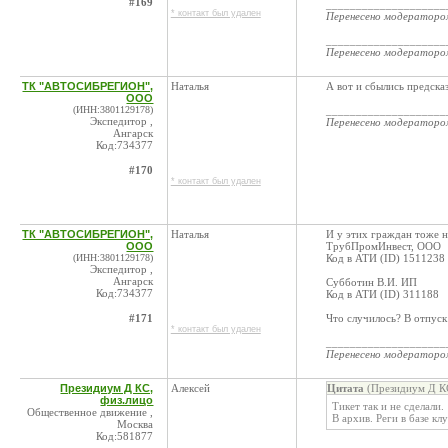
#169
____________________
* контакт был удален
Перенесено модератор
____________________
Перенесено модератор
ТК "АВТОСИБРЕГИОН",
Наталья
А вот и сбылись предска
ООО
(ИНН:3801129178)
____________________
Экспедитор ,
Перенесено модератор
Ангарск
Код:734377
#170
* контакт был удален
ТК "АВТОСИБРЕГИОН",
Наталья
И у этих граждан тоже н
ООО
ТрубПромИнвест, ООО
(ИНН:3801129178)
Код в АТИ (ID) 1511238
Экспедитор ,
Ангарск
Субботин В.И. ИП
Код:734377
Код в АТИ (ID) 311188
#171
Что случилось? В отпуск
* контакт был удален
____________________
Перенесено модератор
Президиум Д КС,
Алексей
Цитата
(Президиум Д КС
физ.лицо
Тикет так и не сделали.
Общественное движение ,
В архив. Реги в базе кл
Москва
Код:581877