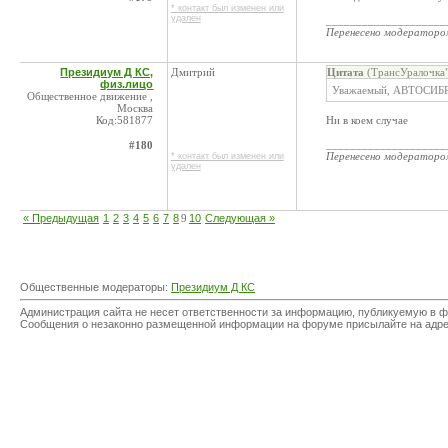
* контакт был изменен или
удален
____________________
Перенесено модератор
Президиум Д КС,
Дмитрий
Цитата
(ТрансУралочка"
физ.лицо
Уважаемый, АВТОСИБР
Общественное движение ,
Москва
Код:581877
Ни в коем случае
____________________
#180
Перенесено модератор
* контакт был изменен или
удален
« Предыдущая
1
2
3
4
5
6
7
8
9
10
Следующая »
Общественные модераторы:
Президиум Д КС
Администрация сайта не несет ответственности за информацию, публикуемую в ф
Сообщения о незаконно размещенной информации на форуме присылайте на адр