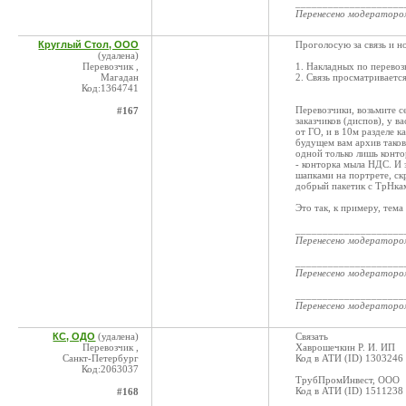
____________________
Перенесено модератор
Круглый Стол, ООО
Проголосую за связь и но
(удалена)
Перевозчик ,
1. Накладных по перевозк
Магадан
2. Связь просматриваетс
Код:1364741
Перевозчики, возьмите с
#167
заказчиков (диспов), у 
от ГО, и в 10м разделе к
будущем вам архив таков
одной только лишь контор
- конторка мыла НДС. И 
шапками на портрете, скр
добрый пакетик с ТрНкам
Это так, к примеру, тема
____________________
Перенесено модератор
____________________
Перенесено модератор
____________________
Перенесено модератор
КС, ОДО
(удалена)
Связать
Перевозчик ,
Хаврошечкин Р. И. ИП
Санкт-Петербург
Код в АТИ (ID) 1303246
Код:2063037
ТрубПромИнвест, ООО
Код в АТИ (ID) 1511238
#168