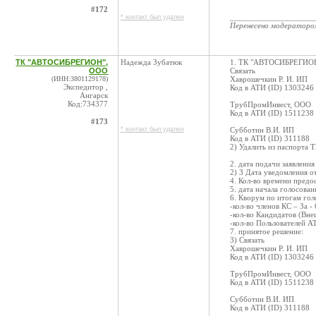
#172
____________________
* контакт был удален
Перенесено модератор
ТК "АВТОСИБРЕГИОН",
Надежда Зубатюк
1. ТК "АВТОСИБРЕГИОН",
ООО
Связать
(ИНН:3801129178)
Хаврошечкин Р. И. ИП
Экспедитор ,
Код в АТИ (ID) 1303246
Ангарск
Код:734377
ТрубПромИнвест, ООО
Код в АТИ (ID) 1511238
#173
* контакт был удален
Субботин В.И. ИП
Код в АТИ (ID) 311188
2) Удалить из паспорт
2. дата подачи заявления
2) 3 Дата уведомления о
4. Кол-во времени предос
5. дата начала голосован
6. Кворум по итогам гол
-кол-во членов КС – За -
-кол-во Кандидатов (Внеш
-кол-во Пользователей АТИ
7. принятое решение:
3) Связать
Хаврошечкин Р. И. ИП
Код в АТИ (ID) 1303246
ТрубПромИнвест, ООО
Код в АТИ (ID) 1511238
Субботин В.И. ИП
Код в АТИ (ID) 311188