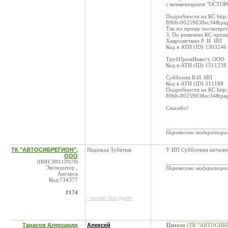
с комментарием "ОСТОРО
Подробности на КС http:
89bb-00259038ec34&pa
Так же прошу посмотрет
3. По решению КС прошу
Хаврошечкин Р. И. ИП
Код в АТИ (ID) 1303246
ТрубПромИнвест, ООО
Код в АТИ (ID) 1511238
Субботин В.И. ИП
Код в АТИ (ID) 311188
Подробности на КС http:
89bb-00259038ec34&pa
Спасибо!
____________________
Перенесено модератор
ТК "АВТОСИБРЕГИОН",
Надежда Зубатюк
У ИП Субботина началис
ООО
(ИНН:3801129178)
____________________
Экспедитор ,
Перенесено модератор
Ангарск
Код:734377
#174
* контакт был удален
Тарасов Александр
Алексей
Цитата
(ТК "АВТОСИБРЕ