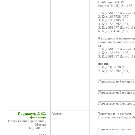
Субботин В.И. ИП
Код в АТИ (ID) 311188
1. Код:581877 Алексей (
2. Код:1637728 (150)
3. Код:1332285 (153)
4. Код:1559792 (154)
5. Код:581877 Дмитрий 
6. Код:1364741 (167)
0 в паспорт Хаврошечки
многочисленных клонов.
за
1. Код:581877 Алексей (
2. Код:1364741 (167)
3. Код:581877 Дмитрий (
против
1. Код:1637728 (150)
2. Код:1559792 (154)
____________________
Перенесено модератор
____________________
Перенесено модератор
____________________
Перенесено модератор
Президиум Д КС,
Алексей
Тикет так и не сделали.
физ.лицо
В архив. Реги в базе клу
Общественное движение ,
Москва
____________________
Код:581877
Перенесено модератор