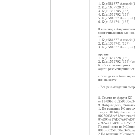
1. Код:581877 Алексей (
2. Код:1637728 (150)
3. Код:1332285 (153)
4. Код:1559792 (154)
5. Код:581877 Дмитрий 
6. Код:1364741 (167)
0 в паспорт Хаврошечки
многочисленных клонов.
за
1. Код:581877 Алексей (
2. Код:1364741 (167)
3. Код:581877 Дмитрий (
против
1. Код:1637728 (150)
2. Код:1559792 (154) (е
6. обоснование принятог
одной рекомендации нет 
- Если даже и были пере
или на карту
- Все рекомендации вы
8. Ссылка на форум КС - 
e711-89bb-00259038ec3
9. Добрый день, Уважае
1. По решению КС прош
тему с НП http://auto-tr
00259038ec34&crit
8%D0%91%D0%A0%D0%9
ec92-e711-89bb-002590
Подробности на КС http:
89bb-00259038ec34&pa
2 По решения КС прошу в