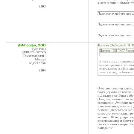
знаете в лицо и бывали та
#163
____________________
Перенесено модератор
____________________
Перенесено модератор
____________________
Перенесено модератор
ДМ-Профи, ООО
Цитата
(Лебедев А. И. 
(удалена)
Цитата
(ОД "КС" Forse
(ИНН:7701388747)
Грузовладелец ,
Москва
Я уже писал ,повтроюсь
Код:213756
вам не нравится что кт
ехать к нему в офис ,з
#164
знаете в лицо и бывали т
Олег ,он известен давно,
более ,суммы не велики и 
п.Дальше уже Ваша работ
Олег, формально , Вы не 
соглашении Ати поправит
и перевозчики, заметьте 
В жизни ,перевозы в каб
которого хотят взять гру
кабинет,НП нету, претенз
рекомендациях и берут гр
Вы же и сами наверно был
попадание.