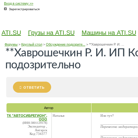
Вход в систему >>
Зарегистрироваться
ATI.SU
Грузы на ATI.SU
Машины на ATI.SU
Форумы
>
Круглый стол
>
Обсуждение подозрите...
>
**Хаврошечкин Р. И. ...
**Хаврошечкин Р. И. ИП Ко
подозрительно
ОТВЕТИТЬ
Автор
ТК "АВТОСИБРЕГИОН",
Наталья
Или тут?
ООО
(ИНН:3801129178)
____________________
Экспедитор ,
Перенесено модератор
Ангарск
Код:734377
____________________
Перенесено модератор