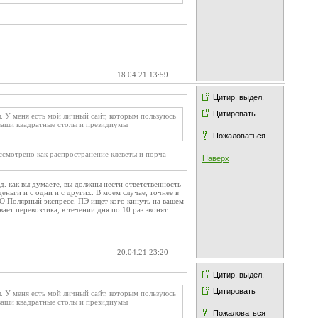
18.04.21 13:59
Цитир. выдел.
Цитировать
ел. У меня есть мой личный сайт, которым пользуюсь
 ваши квадратные столы и президиумы
Пожаловаться
ассмотрено как распространение клеветы и порча
Наверх
д. как вы думаете, вы должны нести ответственность
еньги и с одни и с других. В моем случае, точнее в
ОО Полярный экспресс. ПЭ ищет кого кинуть на вашем
ает перевозчика, в течении дня по 10 раз звонят
20.04.21 23:20
Цитир. выдел.
Цитировать
ел. У меня есть мой личный сайт, которым пользуюсь
 ваши квадратные столы и президиумы
Пожаловаться