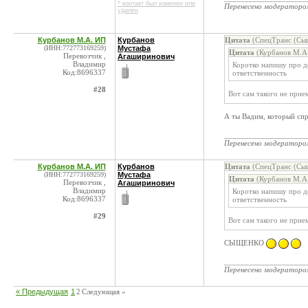
* контакт был изменен или
Перенесено модератор
удален
Курбанов М.А. ИП
Курбанов
Цитата
(СпецТранс (Сыщ
(ИНН:772773169259)
Мустафа
Цитата
(Курбанов М.А.
Перевозчик ,
Агаширинович
Владимир
Коротко напишу про до
Код:8696337
ответственность
#28
Вот сам такого не прие
А ты Вадим, который спр
____________________
Перенесено модератор
Курбанов М.А. ИП
Курбанов
Цитата
(СпецТранс (Сыщ
(ИНН:772773169259)
Мустафа
Цитата
(Курбанов М.А.
Перевозчик ,
Агаширинович
Владимир
Коротко напишу про до
Код:8696337
ответственность
#29
Вот сам такого не прие
СЫЩЕНКО
____________________
Перенесено модератор
« Предыдущая
1
2
Следующая »