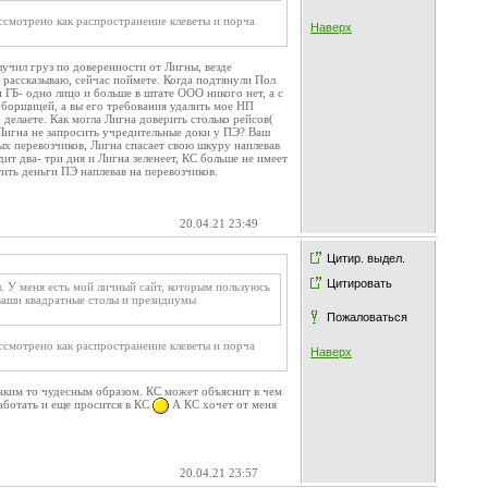
ассмотрено как распространение клеветы и порча
Наверх
учил груз по доверенности от Лигны, везде
о рассказываю, сейчас поймете. Когда подтянули Пол
 ГБ- одно лицо и больше в штате ООО никого нет, а с
уборщицей, а вы его требования удалить мое НП
делаете. Как могла Лигна доверить столько рейсов(
а Лигна не запросить учредительные доки у ПЭ? Ваш
х перевозчиков, Лигна спасает свою шкуру наплевав
два- три дня и Лигна зеленеет, КС больше не имеет
ить деньги ПЭ наплевав на перевозчиков.
20.04.21 23:49
Цитир. выдел.
Цитировать
ел. У меня есть мой личный сайт, которым пользуюсь
 ваши квадратные столы и президиумы
Пожаловаться
ассмотрено как распространение клеветы и порча
Наверх
каким то чудесным образом. КС может объяснит в чем
работать и еще просится в КС
А КС хочет от меня
20.04.21 23:57