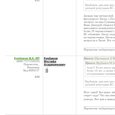
#23
Курбанов, даю вам три 
деловой репутации КС - 
Дальше еще интересней. 
фигурирует Лигна, а Пол
экспресс на ваш Гуманны
Вами Дмитрий общался Ва
выполняете незамедлител
более 20 перевозчиков) 
КС объявляет Лигну поде
на перевозчиков, Лигна
вопросов к Лигне. Все э
____________________
Перенесено модератор
Курбанов М.А. ИП
Курбанов
Цитата
(Президиум Д КС
(ИНН:772773169259)
Мустафа
Цитата
(Курбанов М.А.
Перевозчик ,
Агаширинович
Владимир
Алле?! Я уже писал за
Код:8696337
более 10 лет. я своим
отгораживают мошенн
#24
Курбанов, даю вам три 
деловой репутации КС - 
Итог такой! Без каких л
секрет чуда? Что мы име
доводы. Вот вам и выво
____________________
Перенесено модератор