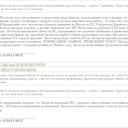
дня если вы не подтвердите свои высказывания документально - данное "заявление" будет р
за это получите (-1) в паспорт
После как груз уже в машине и предстаешь перед фактом, подписываешь доки и видишь, пол
ярный экспресс на Канарах отдыхает, хотя должна выполнять всю работу... К чему я все эт
й Квадратный стол, просим вас обратить внимание на Васька из ПЭ, Учредитель,Директор и
сек и еще даже угрожал, а вы еще отклоняете мое НП. Васек даже не работает в ПЭ даже 
ьно. Потом вы приглашаете Лигну на КС, предъявляете им серьезное обвинение и правильно 
с алкоголем фирме где одна Валя числится и какой то Васек подписывает договор. Как могл
льником ПЭ и красит красным. Лигна продолжает платить ПЭ не смотря на просьбы реальны
 вся красная и хочет позеленеть. ТЕПЕРЬ САМОЕ ГЛАВНОЕ. ПРОИСХОДИТ ЧУДО!!! Проходит 
то происходило с середины декабря до Нового года, Лигна до конца января продолжала плат
_____________________
ом
21.04.21 08:51
, физ.лицо @ 18.04.2021 04:51)
 ИП @ 17.04.2021 00:04)
ранее, что я вашим сайтом не пользуюсь часто, не видно вам что я если заходил, то с моб т
 трудом зарабатываю деньги, а вы тут на откатах фуфлыжных фирм которые кидают людей и
иков
дня если вы не подтвердите свои высказывания документально - данное "заявление" будет р
за это получите (-1) в паспорт
ибо приведенных доводов, что Лигна не подельник ПЭ, с красного цвета перешел в зеленый 
ем... ПЭ кинула перевозчиков на миллионы, Лигна вся зеленая и продолжает в том же духе 
ды
_____________________
ом
21.04.21 08:51