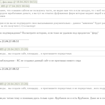
, физ.лицо @ 18.04.2021 04:51)
 ИП @ 17.04.2021 00:04)
ранее, что я вашим сайтом не пользуюсь часто, не видно вам что я если заходил, то с моб т
 трудом зарабатываю деньги, а вы тут на откатах фуфлыжных фирм которые кидают людей и
иков
дня если вы не подтвердите свои высказывания документально - данное "заявление" будет р
за это получите (-1) в паспорт
о подтверждение? Посмотрите историю, если тоже не удалили под предлогом " флуд"
_____________________
ом
21.04.21 08:51
ИП @ 20.04.2021 23:20)
оды... вы создали сайт, площадку... и приглашаете порядочных
заблуждение - КС не создавал данный сайт и не приглашал никого сюда
_____________________
ом
21.04.21 08:52
ИП @ 20.04.2021 23:20)
оды... вы создали сайт, площадку... и приглашаете порядочных и не порядочных...всех подр
лю,но читаю тему и понимаю,здесь только одно -Курбанов он и есть Курбанов. Даже не в со
_____________________