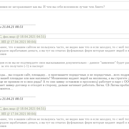
ников не загораживают как вы. И чем вы себя возомнили лучше чем Авито?
_____________________
ом
21.04.21 08:51
, физ.лицо @ 18.04.2021 04:51)
 ИП @ 17.04.2021 00:04)
ранее, что я вашим сайтом не пользуюсь часто, не видно вам что я если заходил, то с моб т
 трудом зарабатываю деньги, а вы тут на откатах фуфлыжных фирм которые кидают людей и
иков
дня если вы не подтвердите свои высказывания документально - данное "заявление" будет р
за это получите (-1) в паспорт
ды... вы создали сайт, площадку... и приглашаете порядочных и не порядочных...всех подря
а вашей площадке или вам наплевать? Мошенники кидают людей на миллионы, а вы стригете д
е не приняли ее в свои ряды? А то они заявку оставляли и просились) работает в паре с О
вает заявку-договор и отходит в сторону, дальше начинает работать Лигна. СБ Лигны пробив
коются....
_____________________
ом
21.04.21 08:51
, физ.лицо @ 18.04.2021 04:51)
 ИП @ 17.04.2021 00:04)
ранее, что я вашим сайтом не пользуюсь часто, не видно вам что я если заходил, то с моб т
 трудом зарабатываю деньги, а вы тут на откатах фуфлыжных фирм которые кидают людей и
иков