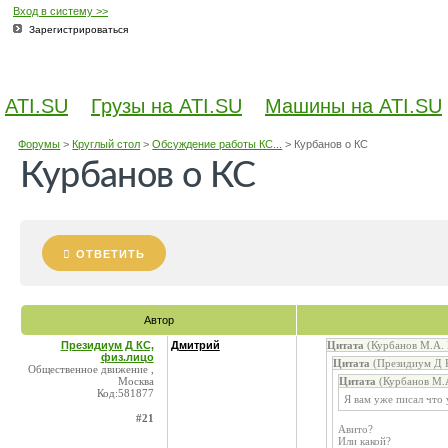
Вход в систему >>
Зарегистрироваться
ATI.SU
Грузы на ATI.SU
Машины на ATI.SU
Форумы
>
Круглый стол
>
Обсуждение работы КС...
>
Курбанов о КС
Курбанов о КС
ОТВЕТИТЬ
Автор
Президиум Д КС,
Дмитрий
Цитата
(Курбанов М.А. 
физ.лицо
Цитата
(Президиум Д К
Общественное движение ,
Москва
Цитата
(Курбанов М.А
Код:581877
Я вам уже писал что 
#21
Авито?
Или какой?