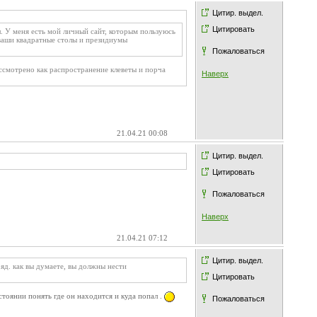
Цитир. выдел.
Цитировать
ел. У меня есть мой личный сайт, которым пользуюсь
 ваши квадратные столы и президиумы
Пожаловаться
ассмотрено как распространение клеветы и порча
Наверх
21.04.21 00:08
Цитир. выдел.
Цитировать
Пожаловаться
Наверх
21.04.21 07:12
Цитир. выдел.
яд. как вы думаете, вы должны нести
Цитировать
стоянии понять где он находится и куда попал .
Пожаловаться