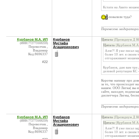
Кстати на Авито мошен
повалили туда?
____________________
Перенесено модератор
Курбанов М.А. ИП
Курбанов
Цитата
(Президиум Д КС
(ИНН:772773169259)
Мустафа
Цитата
(Курбанов М.А.
Перевозчик ,
Агаширинович
Владимир
Алле?! Я уже писал за
Код:8696337
более 10 лет. я своим
отгораживают мошенн
#22
Курбанов, даю вам три 
деловой репутации КС - 
Коротко напишу про дово
за то, что происходит н
нашем. ООО Лигна( вы ещ
сайте, находит, подписы
диспетчера Лигны, беспо
____________________
Перенесено модератор
Курбанов М.А. ИП
Курбанов
Цитата
(Президиум Д КС
(ИНН:772773169259)
Мустафа
Цитата
(Курбанов М.А.
Перевозчик ,
Агаширинович
Владимир
Алле?! Я уже писал за
Код:8696337
более 10 лет. я своим
отгораживают мошенн