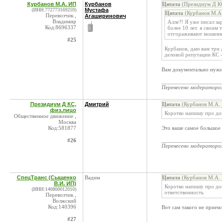
Курбанов М.А. ИП
Курбанов
Цитата
(Президиум Д КС
(ИНН:772773169259)
Мустафа
Цитата
(Курбанов М.А.
Перевозчик ,
Агаширинович
Владимир
Алле?! Я уже писал за
Код:8696337
более 10 лет. я своим
отгораживают мошенн
#25
Курбанов, даю вам три 
деловой репутации КС - 
Вам документально нужн
____________________
Перенесено модератор
Президиум Д КС,
Дмитрий
Цитата
(Курбанов М.А. 
физ.лицо
Коротко напишу про дов
Общественное движение ,
Москва
Код:581877
Это ваше самое большое 
____________________
#26
Перенесено модератор
СпецТранс (Сыщенко
Вадим
Цитата
(Курбанов М.А. 
В.И. ИП)
Коротко напишу про дов
(ИНН:140800012010)
ответственность
Перевозчик ,
Волжский
Код:140396
Вот сам такого не прием
#27
____________________