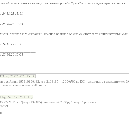
ексей, если кто-то не выходит на связь - просьба "брать" в оплату следующего из списка
_____________________
ом
24.11.25 15:01
_____________________
ом
25.06.26 13:33
учена, договор с КС исполнен, спасибо большое Круглому столу за те деньги которые мы и 
_____________________
ом
24.11.25 15:01
_____________________
ом
25.06.26 13:33
ОО @ 24.07.2025 15:52)
цов А.А инн 165910188192, код 2134185 - 12000(ЧС на КС) –связались с руководителем 89
 отказались подписывать ДС на 12 т.р
 @ 24.07.2025 11:06)
ОО "КМ-Транс"(код 2134185) составляет 62000руб. вод. Сарваров Р.
+счет.
ы: