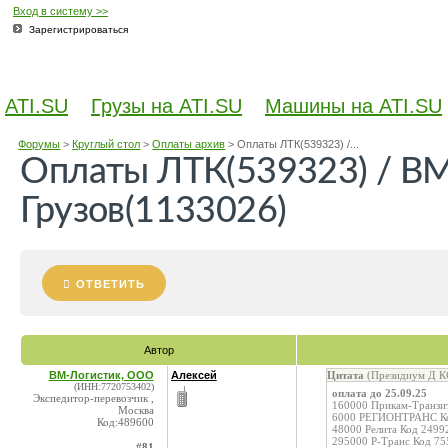
Вход в систему >>
Зарегистрироваться
ATI.SU
Грузы на ATI.SU
Машины на ATI.SU
Форумы
>
Круглый стол
>
Оплаты архив
>
Оплаты ЛТК(539323) /...
Оплаты ЛТК(539323) / ВМ
Грузов(1133026)
ОТВЕТИТЬ
Автор
ВМ-Логистик, ООО
Алексей
Цитата
(Президиум Д КС
(ИНН:7720753402)
оплата до 25.09.25
Экспедитор-перевозчик ,
160000 Прикам-Транз
Москва
6000 РЕГИОНТРАНС К
Код:489600
48000 Релита Код 2499
295000 Р-Транс Код 75
#81