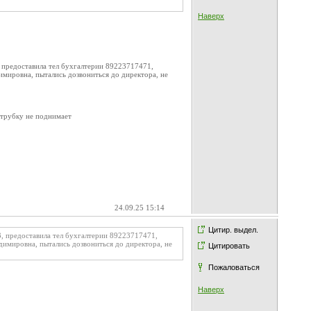
Наверх
 предоставила тел бухгалтерии 89223717471,
мировна, пытались дозвониться до директора, не
 трубку не поднимает
24.09.25 15:14
Цитир. выдел.
, предоставила тел бухгалтерии 89223717471,
димировна, пытались дозвониться до директора, не
Цитировать
Пожаловаться
Наверх