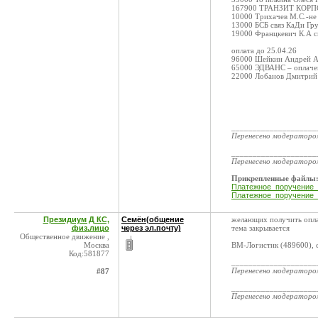
167900 ТРАНЗИТ КОРПОР
10000 Трихачев М.С.-не 
13000 БСБ связ КаДи Гру
19000 Францкевич К.А св
оплата до 25.04.26
96000 Шейкин Андрей Арк
65000 ЭДВАНС – оплачен
22000 Лобанов Дмитрий 
____________________
Перенесено модератор
____________________
Перенесено модератор
Прикрепленные файлы
Платежное_поручение_
Платежное_поручение_
Президиум Д КС,
Семён(общение
желающих получить опла
физ.лицо
через эл.почту)
тема закрывается
Общественное движение ,
Москва
ВМ-Логистик (489600), 
Код:581877
____________________
Перенесено модератор
#87
____________________
Перенесено модератор