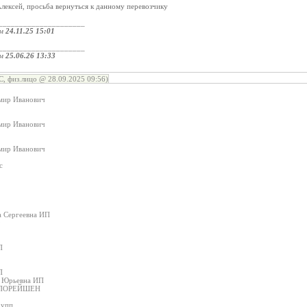
лексей, просьба вернуться к данному перевозчику
_____________________
ом
24.11.25 15:01
_____________________
ом
25.06.26 13:33
, физ.лицо @ 28.09.2025 09:56)
мир Иванович
мир Иванович
мир Иванович
с
а Сергеевна ИП
9
П
П
я Юрьевна ИП
РПОРЕЙШЕН
рупп