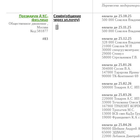
____________________
Перенесено модератор
Президиум Д КС,
Семён(общение
оплата до 25.10.25
физ.лицо
через эл.почту)
500 000 Соколов Владим
Общественное движение ,
Москва
оплата до 25.11.25
Код:581877
500 000 Соколов Владим
оплата до 25.12.25
#83
328 000 Соколов Владим
21000 Соколов М Н
30000 спецгрузкомтранс
29000 Стимул
58000 Стрельников Г.В.
оплата до 25.01.26
304000 Сосин В.А.
147000 Тарарова Ирина
90000 ТК-Континент 69
оплата до 25.02.26
500000 Токарев А.С. ИП
оплата до 25.03.26
220000 Токарев А.С. ИП
33000 Точилкина Олеся
167900 ТРАНЗИТ КОР
10000 Трихачев М.С.
13000 БСБ связ КаДи Гр
19000 Францкевич К.А с
оплата до 25.04.26
96000 Шейкин Андрей А
65000 ЭДВАНС
22000 Лобанов Дмитрий 