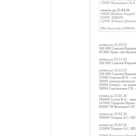
19000 Францкевич К.А 
оплата до 25.04.26
96000 Шейкин Андрей 
65000 ЭДВАНС
22000 Лобанов Дмитрий
ВМ-Логистик (489600) А
оплата до 25.10.25
500 000 Соколов Владим
40.КМ-Транс связ Кузнец
оплата до 25.11.25
500 000 Соколов Владим
оплата до 25.12.25
328 000 Соколов Владим
21000 Соколов М Н – со
30000 спецгрузкомтранс 
29000 Стимул – не нашли
58000 Стрельников Г.В. 
оплата до 25.01.26
304000 Сосин В.А.- связа
147000 Тарарова Ирина С
90000 ТК-Континент 69 –
оплата до 25.02.26
500000 Токарев А.С. ИП 
оплата до 25.03.26
220000 Токарев А.С. ИП–
33000 Точилкина Олеся 