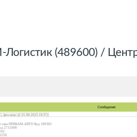
-Логистик (489600) / Цент
Сообщение
, физ.лицо @ 31.08.2025 19:37)
ит связ ПРИКАМ-АВТО Код 189385
од 2711098
242
5150