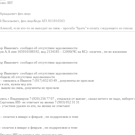
связ ЛВТ
Аркадьевич физ.лицо
 Васильевич, физ.лицоКодв ATI.SU1810563
лексей, если кто-то не выходит на связь - просьба "брать" в оплату следующего из списка
ир Иванович- сообщил об отсутствии задолженности
ов А.А инн 165910188192, код 2134185 - 12000(ЧС на КС)- оплачен , пп во вложении
ир Иванович- сообщил об отсутствии задолженности
ир Иванович- сообщил об отсутствии задолженности
общили об отсутствии задолженности
– связались и Иваном 7 (917) 652 63 49 , документы не прислали
 в ати, нужен код ати
– вышли на связь, документы не прислали
лись с Владимиром 7 (920) 256 77 07 , отказался от выплат , сказал ничего не надо, наберет
ергеевна ИП- не отвечает на звонки 7 (903) 052 31 31
 участник удален из ати, на звонки не отвечают
– оплачен в январе и феврале , пп подкрепляли в теме
 оплачен в январе и феврале , пп подкрепляли в теме
Юрьевна ИП не нашли в ати, нужен код ати