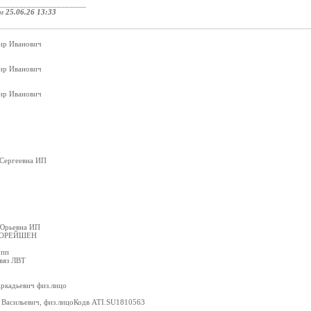
_____________________
ом
25.06.26 13:33
ир Иванович
ир Иванович
ир Иванович
 Сергеевна ИП
 Юрьевна ИП
ПОРЕЙШЕН
упп
вяз ЛВТ
ркадьевич физ.лицо
Васильевич, физ.лицоКодв ATI.SU1810563