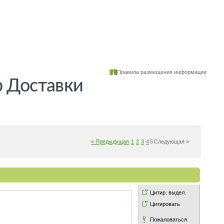
Правила размещения информации
р Доставки
« Предыдущая
1
2
3
4
5
Следующая »
Цитир. выдел.
Цитировать
Пожаловаться