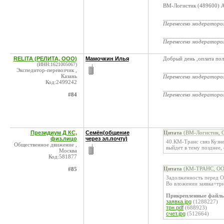
ВМ-Логистик (489600) Ал
____________________
Перенесено модератор
____________________
Перенесено модератор
RELITA (РЕЛИТА, ООО)
Мамочкин Илья
Добрый день ,оплата пол
(ИНН:1621005067)
Экспедитор-перевозчик ,
____________________
Казань
Перенесено модератор
Код:2499242
____________________
#84
Перенесено модератор
Президиум Д КС,
Семён(общение
Цитата
(ВМ-Логистик, О
физ.лицо
через эл.почту)
40.КМ-Транс связ Кузне
Общественное движение ,
выйдет в тему позднее,
Москва
Код:581877
Цитата
(КМ-ТРАНС, ООО
#85
Задолженность перед О
Во вложении заявка+трн
Прикрепленные файл
заявка.jpg
(1288227)
трн.pdf
(688923)
счет.jpg
(512664)