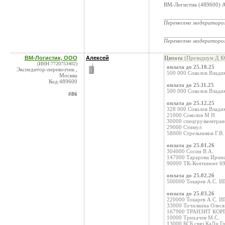
ВМ-Логистик (489600) А
____________________
Перенесено модератор
____________________
Перенесено модератор
ВМ-Логистик, ООО
Алексей
Цитата
(Президиум Д КС
(ИНН:7720753402)
оплата до 25.10.25
Экспедитор-перевозчик ,
500 000 Соколов Влади
Москва
Код:489600
оплата до 25.11.25
500 000 Соколов Влади
#86
оплата до 25.12.25
328 000 Соколов Влади
21000 Соколов М Н
30000 спецгрузкомтран
29000 Стимул
58000 Стрельников Г.В.
оплата до 25.01.26
304000 Сосин В.А.
147000 Тарарова Ирин
90000 ТК-Континент 6
оплата до 25.02.26
500000 Токарев А.С. И
оплата до 25.03.26
220000 Токарев А.С. И
33000 Точилкина Олес
167900 ТРАНЗИТ КО
10000 Трихачев М.С.
13000 БСБ связ КаДи Г