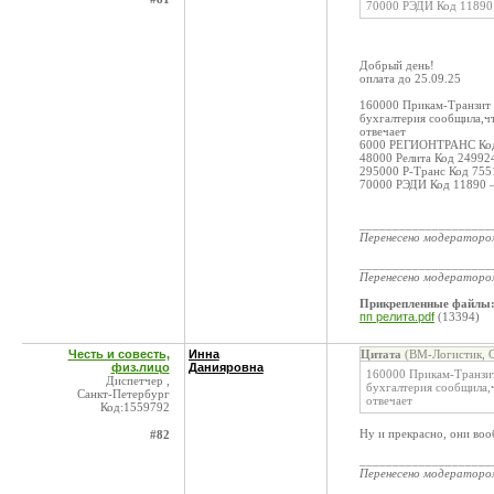
70000 РЭДИ Код 11890
Добрый день!
оплата до 25.09.25
160000 Прикам-Транзит 
бухгалтерия сообщила,чт
отвечает
6000 РЕГИОНТРАНС Код 
48000 Релита Код 24992
295000 Р-Транс Код 7551
70000 РЭДИ Код 11890 – 
____________________
Перенесено модератор
____________________
Перенесено модератор
Прикрепленные файлы
пп релита.pdf
(13394)
Честь и совесть,
Инна
Цитата
(ВМ-Логистик, О
физ.лицо
Данияровна
160000 Прикам-Транзит
Диспетчер ,
бухгалтерия сообщила,ч
Санкт-Петербург
отвечает
Код:1559792
Ну и прекрасно, они воо
#82
____________________
Перенесено модератор