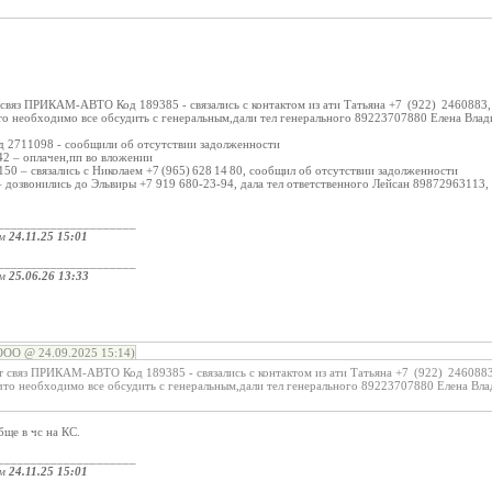
связ ПРИКАМ-АВТО Код 189385 - связались с контактом из ати Татьяна +7 (922) 2460883,
о необходимо все обсудить с генеральным,дали тел генерального 89223707880 Елена Влади
2711098 - сообщили об отсутствии задолженности
42 – оплачен,пп во вложении
50 – связались с Николаем +7 (965) 628 14 80, сообщил об отсутствии задолженности
дозвонились до Эльвиры +7 919 680-23-94, дала тел ответственного Лейсан 89872963113,
_____________________
ом
24.11.25 15:01
_____________________
ом
25.06.26 13:33
:
ОО @ 24.09.2025 15:14)
 связ ПРИКАМ-АВТО Код 189385 - связались с контактом из ати Татьяна +7 (922) 2460883
то необходимо все обсудить с генеральным,дали тел генерального 89223707880 Елена Вла
бще в чс на КС.
_____________________
ом
24.11.25 15:01