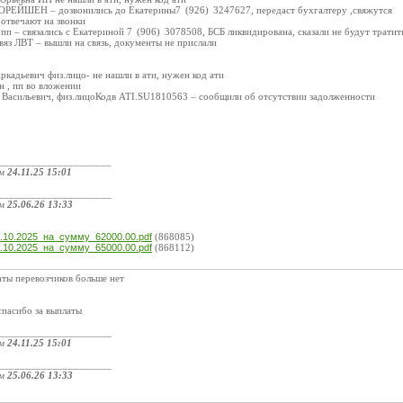
ЕЙШЕН – дозвонились до Екатерины7 (926) 3247627, передаст бухгалтеру ,свяжутся
отвечают на звонки
пп – связались с Екатериной 7 (906) 3078508, БСБ ликвидирована, сказали не будут тратить
яз ЛВТ – вышли на связь, документы не прислали
адьевич физ.лицо- не нашли в ати, нужен код ати
 , пп во вложении
Васильевич, физ.лицоКодв ATI.SU1810563 – сообщили об отсутствии задолженности
_____________________
ом
24.11.25 15:01
_____________________
ом
25.06.26 13:33
:
.10.2025_на_сумму_62000.00.pdf
(868085)
.10.2025_на_сумму_65000.00.pdf
(868112)
ты перевозчиков больше нет
спасибо за выплаты
_____________________
ом
24.11.25 15:01
_____________________
ом
25.06.26 13:33