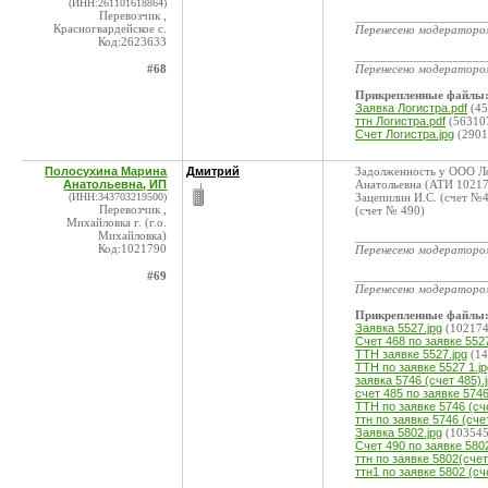
(ИНН:261101618864)
Перевозчик ,
____________________
Красногвардейское с.
Перенесено модератор
Код:2623633
____________________
#68
Перенесено модератор
Прикрепленные файлы
Заявка Логистра.pdf
(45
ттн Логистра.pdf
(56310
Счет Логистра.jpg
(2901
Полосухина Марина
Дмитрий
Задолженность у ООО Л
Анатольевна, ИП
Анатольевна (АТИ 10217
(ИНН:343703219500)
Зацепилин И.С. (счет №4
Перевозчик ,
(счет № 490)
Михайловка г. (г.о.
Михайловка)
____________________
Код:1021790
Перенесено модератор
#69
____________________
Перенесено модератор
Прикрепленные файлы
Заявка 5527.jpg
(102174
Счет 468 по заявке 5527
ТТН заявке 5527.jpg
(14
ТТН по заявке 5527 1.jp
заявка 5746 (счет 485).
счет 485 по заявке 5746
ТТН по заявке 5746 (сче
ттн по заявке 5746 (счет
Заявка 5802.jpg
(103545
Счет 490 по заявке 5802
ттн по заявке 5802(счет
ттн1 по заявке 5802 (сч