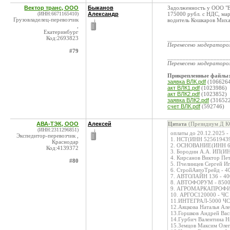
Вектор транс, ООО
Быканов
Задолженность у ООО "В
(ИНН:6671165410)
Александр
175000 рубл. с НДС, мар
Грузовладелец-перевозчик
водитель Кошкаров Миха
,
Екатеринбург
Код:2693823
____________________
Перенесено модератор
#79
____________________
Перенесено модератор
Прикрепленные файлы
заявка ВЛК.pdf
(106626
акт ВЛК1.pdf
(1023986)
акт ВЛК2.pdf
(1023852)
заявка ВЛК2.pdf
(31652
счет ВЛК.pdf
(592746)
АВА-ТЭК, ООО
Алексей
Цитата
(Президиум Д КС
(ИНН:2311296851)
оплаты до 20.12.2025 -
Экспедитор-перевозчик ,
1. НСТ(ИНН 5256194393
Краснодар
2. ОСНОВАНИЕ(ИНН 695
Код:4139372
3. Бородин А.А. ИП(И
4. Кирсанов Виктор Пе
#80
5. Пчелинцев Сергей И
6. СтройАвтоТрейд - 4
7. АВТОЛАЙН 136 - 40
8. АВТОФОРУМ - 8500
9. АГРОМАРКАПРОФИ -
10. АРГОС120000 - ЧС
11.ИНТЕГРАЛ-5000 ЧС
12.Аяцкова Наталья Але
13.Горшков Андрей Вас
14.Гурбич Валентина Н
15.Земцов Максим Оле