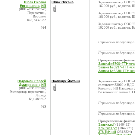
Шпак Оксана
Шпак Оксана
Задолженность у ООО "Л
Евгеньевна, ИП
162000 руб., водитель Ш
(ИНН:482426922948)
Перевозчик ,
Задолженность у ООО "Л
Воронеж
161000 руб., водитель Ш
Код:7432982
Задолженность у ООО "Л
#64
162000 руб., водитель Б
____________________
Перенесено модератор
____________________
Перенесено модератор
Прикрепленные файлы
Заявка№5700+ТТН+сче
Заявка №6237+ТТН+сч
Заявка №6238+ТТН+сч
Патраман Сергей
Полищук Йоханн
Задолженность у ООО «К
Дмитриевич, ИП
составляет 53000 с НДС
(ИНН:482419237282)
Кредитор ИП Патраман Д
Экспедитор-перевозчик ,
Во вложении: заявка + Т
Липецк
Код:489302
____________________
Перенесено модератор
#65
____________________
Перенесено модератор
Прикрепленные файлы
Заявка.pdf
(1146493)
376 Счет.pdf
(1847721)
376 ТрН.pdf
(2313524)