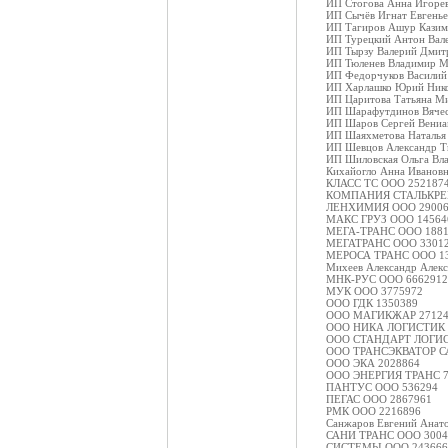
ИП Стогова Анна Игоре
ИП Сычёв Игнат Евгень
ИП Тагиров Ашур Казим
ИП Турецкий Антон Вал
ИП Тырзу Валерий Дмит
ИП Тюленев Владимир М
ИП Федорчуков Василий
ИП Харлашко Юрий Нико
ИП Царитова Татьяна М
ИП Шарафутдинов Вячес
ИП Шаров Сергей Вениа
ИП Шаяхметова Наталья
ИП Шевцов Александр Т
ИП Шиловская Ольга Вл
Кихайогло Анна Иванов
КЛАСС ТС ООО 252187
КОМПАНИЯ СТАЛЬКРЕ
ЛЕНХИМИЯ ООО 29006
МАКС ГРУЗ ООО 14564
МЕГА-ТРАНС ООО 188
МЕГАТРАНС ООО 3301
МЕРОСА ТРАНС ООО 1
Михеев Александр Алек
МНК-РУС ООО 6662912
МУК ООО 3775972
ООО ГДК 1350389
ООО МАГИКЖАР 2712
ООО НИКА ЛОГИСТИК 
ООО СТАНДАРТ ЛОГИС
ООО ТРАНСЭКВАТОР СА
ООО ЭКА 2028864
ООО ЭНЕРГИЯ ТРАНС 7
ПАНТУС ООО 536294
ПЕГАС ООО 2867961
РМК ООО 2216896
Санжаров Евгений Анат
САНИ ТРАНС ООО 3004
СИСТЕМЫ ООО 243666