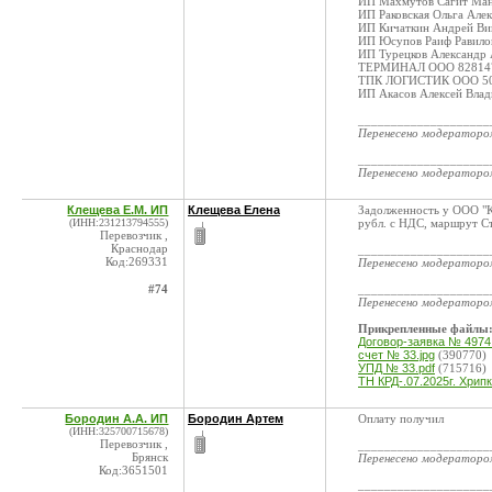
ИП Махмутов Сагит Ман
ИП Раковская Ольга Але
ИП Кичаткин Андрей Ви
ИП Юсупов Раиф Равило
ИП Турецков Александр
ТЕРМИНАЛ ООО 82814
ТПК ЛОГИСТИК ООО 5
ИП Акасов Алексей Влад
____________________
Перенесено модератор
____________________
Перенесено модератор
Клещева Е.М. ИП
Клещева Елена
Задолженность у ООО "
(ИНН:231213794555)
рубл. с НДС, маршрут С
Перевозчик ,
Краснодар
____________________
Код:269331
Перенесено модератор
#74
____________________
Перенесено модератор
Прикрепленные файлы
Договор-заявка № 4974 о
счет № 33.jpg
(390770)
УПД № 33.pdf
(715716)
ТН КРД-.07.2025г. Хри
Бородин А.А. ИП
Бородин Артем
Оплату получил
(ИНН:325700715678)
Перевозчик ,
____________________
Брянск
Перенесено модератор
Код:3651501
____________________