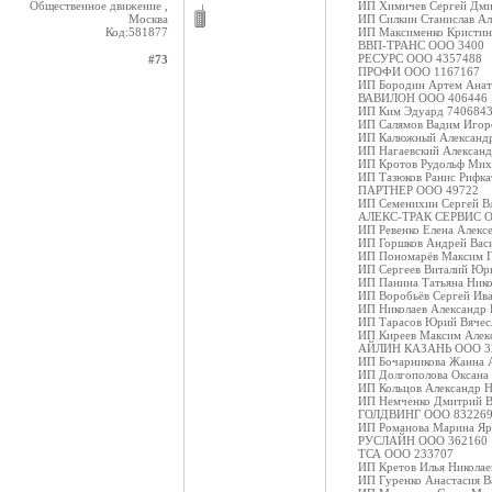
Общественное движение ,
ИП Химичев Сергей Дми
Москва
ИП Силкин Станислав А
Код:581877
ИП Максименко Кристин
ВВП-ТРАНС ООО 3400
РЕСУРС ООО 4357488
#73
ПРОФИ ООО 1167167
ИП Бородин Артем Анат
ВАВИЛОН ООО 406446
ИП Ким Эдуард 740684
ИП Салямов Вадим Игор
ИП Калюжный Александр
ИП Нагаевский Алексан
ИП Кротов Рудольф Мих
ИП Тазюков Ранис Рифка
ПАРТНЕР ООО 49722
ИП Семенихин Сергей В
АЛЕКС-ТРАК СЕРВИС О
ИП Ревенко Елена Алекс
ИП Горшков Андрей Вас
ИП Пономарёв Максим П
ИП Сергеев Виталий Юр
ИП Панина Татьяна Нико
ИП Воробьёв Сергей Ив
ИП Николаев Александр
ИП Тарасов Юрий Вячес
ИП Киреев Максим Алек
АЙЛИН КАЗАНЬ ООО 3
ИП Бочарникова Жанна 
ИП Долгополова Оксана
ИП Кольцов Александр Н
ИП Немченко Дмитрий В
ГОЛДВИНГ ООО 83226
ИП Романова Марина Яр
РУСЛАЙН ООО 362160
ТСА ООО 233707
ИП Кретов Илья Николае
ИП Гуренко Анастасия В