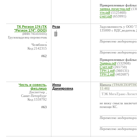
Прикрепленные файлы
заявка логистра.pdf
(13
ттн.pdf
(1125460)
счет.pdf
(653991)
ТК Регион 174 (ТК
Роза
Задолженность у ООО "Л
"Регион 174", ООО)
135000 с НДС,водитель 
(ИНН:7453331035)
Грузовладелец-перевозчик
____________________
,
Перенесено модератор
Челябинск
Код:2142315
____________________
Перенесено модератор
#62
Прикрепленные файлы
Заявка.pdf
(532908)
Счет.pdf
(265750)
ТРН 1.pdf
(360131)
ТРН 2.pdf
(402687)
Честь и совесть,
Инна
Цитата
(ТРАНСПОРТНО
физ.лицо
Данияровна
11:46)
Диспетчер ,
ТЭК МегаТранс-Логист
Санкт-Петербург
Код:1559792
не вижу смысла заключат
помощи КС.
#63
____________________
Перенесено модератор
____________________
Перенесено модератор