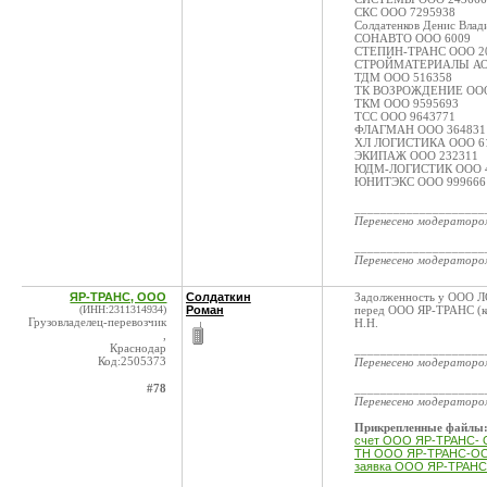
СКС ООО 7295938
Солдатенков Денис Вла
СОНАВТО ООО 6009
СТЕПИН-ТРАНС ООО 2
СТРОЙМАТЕРИАЛЫ АО 
ТДМ ООО 516358
ТК ВОЗРОЖДЕНИЕ ООО
ТКМ ООО 9595693
ТСС ООО 9643771
ФЛАГМАН ООО 364831
ХЛ ЛОГИСТИКА ООО 6
ЭКИПАЖ ООО 232311
ЮДМ-ЛОГИСТИК ООО 4
ЮНИТЭКС ООО 999666
____________________
Перенесено модератор
____________________
Перенесено модератор
ЯР-ТРАНС, ООО
Солдаткин
Задолженность у ООО Л
(ИНН:2311314934)
Роман
перед ООО ЯР-ТРАНС (ко
Грузовладелец-перевозчик
Н.Н.
,
Краснодар
____________________
Код:2505373
Перенесено модератор
#78
____________________
Перенесено модератор
Прикрепленные файлы
счет ООО ЯР-ТРАНС- 
ТН ООО ЯР-ТРАНС-ОО
заявка ООО ЯР-ТРАНС