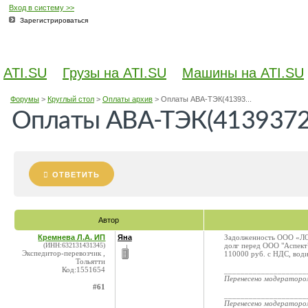
Вход в систему >>
Зарегистрироваться
ATI.SU
Грузы на ATI.SU
Машины на ATI.SU
Форумы
>
Круглый стол
>
Оплаты архив
>
Оплаты АВА-ТЭК(41393...
Оплаты АВА-ТЭК(4139372
ОТВЕТИТЬ
Автор
Кремнева Л.А. ИП
Яна
Задолженность ООО «ЛО
(ИНН:632131431345)
долг перед ООО "Аспект
Экспедитор-перевозчик ,
110000 руб. с НДС, вод
Тольятти
Код:1551654
____________________
Перенесено модератор
#61
____________________
Перенесено модератор