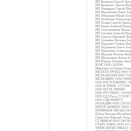
ИП Копылов Сергей Арк
ИП Кривонос Антон Вал
ИП Лошкарев Сергей Ив
ИП Михайлова Ольга Ал
ИП Обманкин Юрий Алек
ИП Огибенин Александр
ИП Полын Сергей Дмитр
ИП Рылов Алексей Влад
ИП Синельникова Ирина 
ИП Скичков Алексей Вл
ИП Смагин Дмитрий Дм
ИП Тупикова Наталья Ал
ИП Харкевич Галина Вл
ИП Ходенкова Олеся Але
ИП Черепенин Александ
ИП Шорова Фатима Баш
ИП Шульгинов Антон Ал
ИП Юдина Татьяна Алек
КУРС ООО 293596
Мартиросов Роман Геор
МЕТАЛЛ ТРЕЙД ООО 1
МЕТАЛЛСНАБ ООО 703
МЕТАЛЬЯНС ООО 2906
ООО БЭСТСЕВЕРЛЕС 76
ООО К-ТРАНС 1572348
ООО МТТК 1890685
ООО РУСТРАНС 156303
ООО СДЛ Груп 2710207
ООО СЦК 6696873
ПАЛАДИН ООО 230783
ПИТЕР-ЦЕМЕНТ ООО 7
ПОЛЯРНАЯ ЗВЕЗДА ОО
Рубец Наталья Михайло
Саврухин Николай Алек
СТ МИКАР ООО 206782
СТАРТ-ПЛЮС ООО 451
ТРАНСЛОГИСТИКА31 О