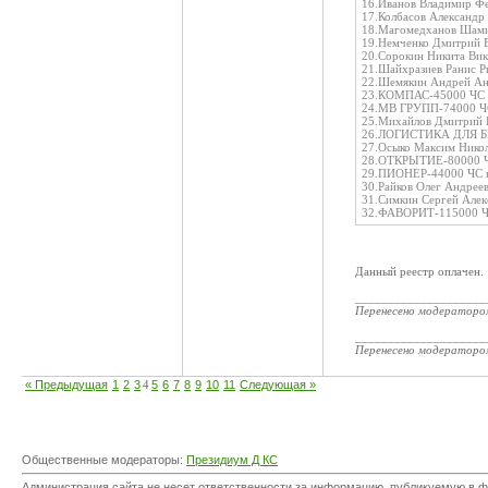
16.Иванов Владимир Ф
17.Колбасов Александр
18.Магомедханов Шами
19.Немченко Дмитрий 
20.Сорокин Никита Ви
21.Шайхразиев Ранис Р
22.Шемякин Андрей Ан
23.КОМПАС-45000 ЧС 
24.МВ ГРУПП-74000 Ч
25.Михайлов Дмитрий 
26.ЛОГИСТИКА ДЛЯ Б
27.Осыко Максим Нико
28.ОТКРЫТИЕ-80000 Ч
29.ПИОНЕР-44000 ЧС 
30.Райков Олег Андрее
31.Симкин Сергей Алек
32.ФАВОРИТ-115000 Ч
Данный реестр оплачен.
____________________
Перенесено модератор
____________________
Перенесено модератор
« Предыдущая
1
2
3
4
5
6
7
8
9
10
11
Следующая »
Общественные модераторы:
Президиум Д КС
Администрация сайта не несет ответственности за информацию, публикуемую в ф