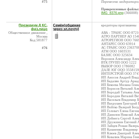
#75
Перенесено модератор
Прикрепленные файлы
IMG_8376.png
(366008)
Президиум Д КС,
Семён(общение
кредиторы приглашены
физ.лицо
через эл.почту)
Общественное движение ,
АВА - ТРАНС ООО 8721
Москва
АГРО ПАРТНЕР АО 154
Код:581877
АГРОРЕГИОН ООО 766
АНТАРЕС ООО 63914
АС-ТРАНС ООО 236370
#76
АТМ ООО 1603531
БАЗИС ООО 325634
Воронов Александр Але
ВТК ГРУПП ООО 1222
ВЫБОР ООО 1786082
ДАЛЕ ЮГ ООО 3558159
ИНТЕРСТРОЙ ООО 374
ИП Аносов Андрей Влад
ИП Бадалян Артур Арка
ИП Бекоева Милана Генн
ИП Борисов Виталий Ал
ИП Бородай Татьяна Ана
ИП Бородин Виталий Ви
ИП Васильев Владимир 
ИП Вахрушев Григорий 
ИП Войтко Валерий Богд
ИП Головач Елена Евген
ИП Данилов Николай Ал
ИП Дейнега Сергей Алек
ИП Дружинин Евгений А
ИП Зайцев Роман Валер
ИП Казаненко Владимир
ИП Клюев Дмитрий Алек
ИП Ковалюк Марина Ген