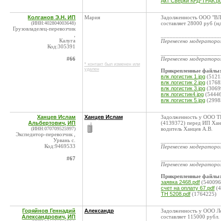
Акт Сверки КРД-ТРАК.pd
Колганов Э.Н. ИП
Мария
Задолженность ООО "ВЛК
(ИНН:402804003648)
составляет 28000 руб (нд
Грузовладелец-перевозчик
,
____________________
Калуга
Перенесено модератор
Код:305391
____________________
#66
Перенесено модератор
* контакт был изменен или
удален
Прикрепленные файлы
влк логистик 1.jpg
(5121
влк логистик 2.jpg
(1768
влк логистик 3.jpg
(3069
влк логистик4.jpg
(5444
влк логистик 5.jpg
(2998
Ханцев Ислам
Ханцев Ислам
Задолженность у ООО Т
Альбертович, ИП
(4139372) перед ИП Хан
(ИНН:070709525997)
водитель Ханцев А.В.
Экспедитор-перевозчик ,
Урвань с.
____________________
Код:9469533
Перенесено модератор
#67
____________________
Перенесено модератор
Прикрепленные файлы
заявка 2468.pdf
(540096
счет на оплату 67.pdf
(4
ТН 5208.pdf
(1764225)
Горяйнов Геннадий
Александр
Задолженность у ООО Ло
Александрович, ИП
составляет 115000 рубл.