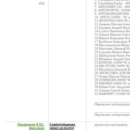
6. СтройАвтоТрейд - 40
#72
7. АВТОЛАЙН 136 - 400
8. АВТОФОРУМ - 85000
9. АГРОМАРКАПРОФИ - 
10. АРГОС120000 - ЧС н
11.ИНТЕГРАЛ-5000 ЧС 
12.Аяцкова Наталья Алек
13.Горшков Андрей Васи
14.Гурбич Валентина Ни
15.Земцов Максим Олег
16.Иванов Владимир Фе
17.Колбасов Александр 
18.Магомедханов Шамил
19.Немченко Дмитрий В
20.Сорокин Никита Викт
21.Шайхразиев Ранис Ри
22.Шемякин Андрей Ана
23.КОМПАС-45000 ЧС н
24.МВ ГРУПП-74000 ЧС
25.Михайлов Дмитрий В
26.ЛОГИСТИКА ДЛЯ БИ
27.Осыко Максим Никола
28.ОТКРЫТИЕ-80000 ЧС
29.ПИОНЕР-44000 ЧС н
30.Райков Олег Андреев
31.Симкин Сергей Алекс
32.ФАВОРИТ-115000 ЧС
____________________
Перенесено модератор
____________________
Перенесено модератор
Президиум Д КС,
Семён(общение
кредиторы приглашены
физ.лицо
через эл.почту)