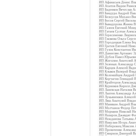
ИП Афанасьев Денис Вл
ИП Ахатов Вадим Рамил
ИП Баденков Вячеслав А
ИП Бандура Андрей Пав
ИП Белоусов Михаил Ви
ИП Босов Сергей Василь
ИП Быкадорова Жанна В
ИП Галеев Евгений Мин
ИП Гатаев Султан Алекс
ИП Герасименко Людмила
ИП Глазкова Ольга Серг
ИП Городецкая Елена Бо
ИП Грачев Евгений Нико
ИП Гузов Константин И
ИП Даниелян Арташес Э
ИП Дубов Павел Юрьеви
ИП Жигалин Анатолий А
ИП Зеленых Александр 
ИП Карцев Алексей Вад
ИП Клыков Валерий Вла
ИП Коломийцев Андрей 
ИП Корчагин Геннадий В
ИП Крайторов Александ
ИП Курников Кирилл Дм
ИП Ланевская Наталия В
ИП Лаптев Александр Ал
ИП Лукьяненков Алексей
ИП Ляш Анатолий Влади
ИП Манякин Андрей Вл
ИП Молчанов Федор Пе
ИП Морквин Николай Ни
ИП Назиров Джавдят Фа
ИП Нежданова Татьяна 
ИП Никулин Игорь Анат
ИП Побережец Максим 
ИП Прокопенко Алексан
ИП Смирнов Дмитрий Ва