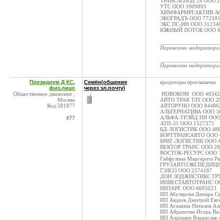
ТРАНСХОЛОД 24 ООО 2
УТС ООО 3909893
ХИМФАРМРЕАКТИВ АО
ЭКОГРАДЪ ООО 77218
ЭКС ПС-НН ООО 31234
ЮЖНЫЙ ПОТОК ООО 6
____________________
Перенесено модератор
____________________
Перенесено модератор
Президиум Д КС,
Семён(общение
кредиторы приглашены
физ.лицо
через эл.почту)
Общественное движение ,
НОВОКОМ ООО 48342
Москва
АВТО ТРАК ТЛТ ООО 2
Код:581877
АВТОРУНО ООО 84486
АЛЬТЕРНАТИВА ООО 3
АЛЬФА-ТРЭЙД НН ООО
#77
АТП-31 ООО 1527375
БД-ЛОГИСТИК ООО 48
БОРТТРАНСАВТО ООО 
БРИГ-ЛОГИСТИК ООО 4
ВЕКТОР ТРАНС ООО 26
ВОСТОК-РЕСУРС ООО Т
Гайфулина Маргарита Ра
ГРУЗАВТОЭКСПЕДИЦИ
ГЭЛСО ООО 2574187
ДОН ЛОДЖИСТИКС ГРУ
ИНВЕСТАВТОТРАНС ОО
ИНЗАРЕ ООО 6695023
ИП Абузярова Динара С
ИП Авдеев Дмитрий Евг
ИП Агашина Наталия Ал
ИП Айрапетян Игорь Ва
ИП Алдошин Владислав 