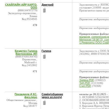
СКАЙЛАЙН АЙР КАРГО,
Дмитрий
Задолженность у ЛОГИ
ООО
составляет 210000 -води
(ИНН:5047072779)
Прилагаются сканы по р
Экспедитор-перевозчик ,
Химки
____________________
Код:9534945
Перенесено модератор
#70
____________________
Перенесено модератор
Прикрепленные файлы
малахов_compressed.p
Митрохин 19.08 (2)_com
1.Реквизиты ООО Ска
Бездетко Галина
Галина
Задолженность у ООО Ло
Викторовна, ИП
2432802, ИНН 070301364
(ИНН:070301364743)
Перевозчик ,
____________________
Майский г.
Перенесено модератор
Код:2432802
____________________
#71
Перенесено модератор
Прикрепленные файлы
Заявка.PDF
(196822)
ТрН.PDF
(1113106)
Счет.PDF
(78368)
Президиум Д КС,
Семён(общение
оплаты до 20.12.2025
- 
физ.лицо
через эл.почту)
1. НСТ(ИНН 5256194393)
Общественное движение ,
2. ОСНОВАНИЕ(ИНН 6950
Москва
3. Бородин А.А. ИП(ИН
Код:581877
4. Кирсанов Виктор Пет
5. Пчелинцев Сергей Иг