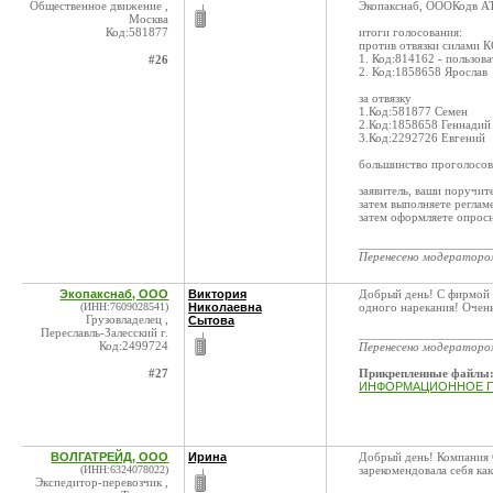
Общественное движение ,
Экопакснаб, ОООКодв ATI
Москва
Код:581877
итоги голосования:
против отвязки силами К
1. Код:814162 - пользова
#26
2. Код:1858658 Ярослав
за отвязку
1.Код:581877 Семен
2.Код:1858658 Геннадий
3.Код:2292726 Евгений
большинство проголосов
заявитель, ваши поручит
затем выполняете реглам
затем оформляете опросн
____________________
Перенесено модератор
Экопакснаб, ООО
Виктория
Добрый день! С фирмой
(ИНН:7609028541)
Николаевна
одного нарекания! Очень
Грузовладелец ,
Сытова
Переславль-Залесский г.
____________________
Код:2499724
Перенесено модератор
#27
Прикрепленные файлы
ИНФОРМАЦИОННОЕ ПИ
ВОЛГАТРЕЙД, ООО
Ирина
Добрый день! Компания
(ИНН:6324078022)
зарекомендовала себя ка
Экспедитор-перевозчик ,