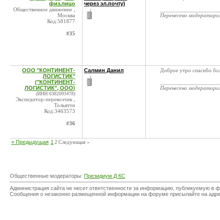
физ.лицо
через эл.почту)
Общественное движение ,
____________________
Москва
Перенесено модератор
Код:581877
#35
ООО "КОНТИНЕНТ-
Салмин Данил
Доброе утро спасибо бо
ЛОГИСТИК"
("КОНТИНЕНТ-
____________________
ЛОГИСТИК", ООО)
Перенесено модератор
(ИНН:6382093478)
Экспедитор-перевозчик ,
Тольятти
Код:3463573
#36
« Предыдущая
1
2
Следующая »
Общественные модераторы:
Президиум Д КС
Администрация сайта не несет ответственности за информацию, публикуемую в ф
Сообщения о незаконно размещенной информации на форуме присылайте на адр