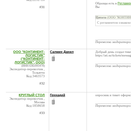
Образцы есть в
Регламе
Вы
#31
Цитата
(ООО "КОНТИНЕ
С регламентом ознаком
____________________
Перенесено модератор
ООО "КОНТИНЕНТ-
Салмин Данил
Добрый день создал тик
ЛОГИСТИК"
https://ati.su/tickets/m
("КОНТИНЕНТ-
ЛОГИСТИК", ООО)
____________________
(ИНН:6382093478)
Перенесено модератор
Экспедитор-перевозчик ,
Тольятти
Код:3463573
#32
КРУГЛЫЙ СТОЛ
Геннадий
опросник и тикет оформл
Экспедитор-перевозчик ,
Москва
____________________
Код:1858658
Перенесено модератор
#33