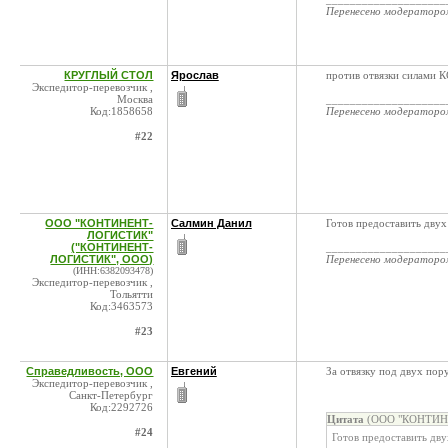
Перенесено модератор
КРУГЛЫЙ СТОЛ
Ярослав
против отвязки силами К
Экспедитор-перевозчик ,
Москва
____________________
Код:1858658
Перенесено модератор
#22
ООО "КОНТИНЕНТ-
Салмин Данил
Готов предоставить двух
ЛОГИСТИК"
("КОНТИНЕНТ-
____________________
ЛОГИСТИК", ООО)
Перенесено модератор
(ИНН:6382093478)
Экспедитор-перевозчик ,
Тольятти
Код:3463573
#23
Справедливость, ООО
Евгений
За отвязку под двух пор
Экспедитор-перевозчик ,
Санкт-Петербург
Код:2292726
Цитата
(ООО "КОНТИНЕ
#24
Готов предоставить дв