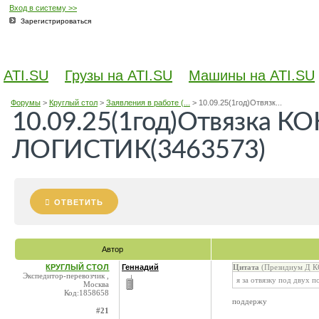
Вход в систему >>
Зарегистрироваться
ATI.SU
Грузы на ATI.SU
Машины на ATI.SU
Форумы
>
Круглый стол
>
Заявления в работе (...
>
10.09.25(1год)Отвязк...
10.09.25(1год)Отвязка 
ЛОГИСТИК(3463573)
ОТВЕТИТЬ
Автор
КРУГЛЫЙ СТОЛ
Геннадий
Цитата
(Президиум Д КС
Экспедитор-перевозчик ,
я за отвязку под двух 
Москва
Код:1858658
поддержу
#21
____________________