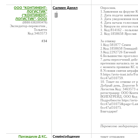
ООО "КОНТИНЕНТ-
Салмин Данил
Опросник.
ЛОГИСТИК"
1.Заявления на форуме К
("КОНТИНЕНТ-
2. Дата подачи заявлени
ЛОГИСТИК", ООО)
3. Дата уведомления пол
(ИНН:6382093478)
4. Дата начала голосова
Экспедитор-перевозчик ,
5. Кворум по итогам гол
Тольятти
1. Код:814162 - пользова
Код:3463573
2. Код:1858658 Ярослав
#34
За отвязку
1.Код:581877 Семен
2.Код:1858658 Геннадий
3.Код:2292726 Евгений
6.Большинство проголос
7.даты пересечений дейс
претензии начались по з
с момента привязки КС п
8.Условия снятия штрафн
9.https://avto-trast.inf
0cc47af310759.
10. Тикет по отвязке от
Добрый день, Дорогие 
Логистик Код: 3463573 о
регистрации: ООО Конти
ВОЛГАТРЕЙД, ООО Код 
Подробности https://avt
0cc47af31075&page=Last
0cc47af31075.
Благодарю!
____________________
Перенесено модератор
Президиум Д КС,
Семён(общение
тикет отправлен