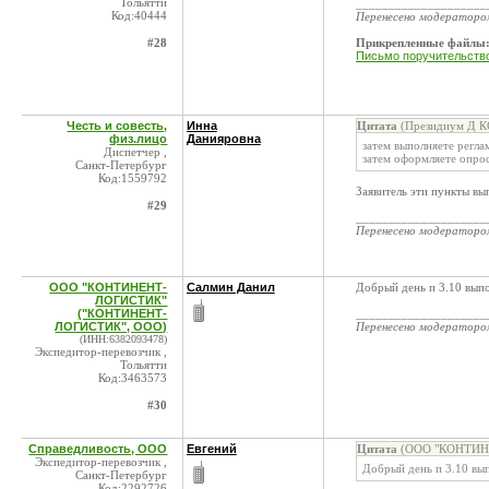
Тольятти
____________________
Код:40444
Перенесено модератор
#28
Прикрепленные файлы
Письмо поручительство
Честь и совесть,
Инна
Цитата
(Президиум Д КС
физ.лицо
Данияровна
затем выполняете регла
Диспетчер ,
затем оформляете опрос
Санкт-Петербург
Код:1559792
Заявитель эти пункты в
#29
____________________
Перенесено модератор
ООО "КОНТИНЕНТ-
Салмин Данил
Добрый день п 3.10 выпо
ЛОГИСТИК"
("КОНТИНЕНТ-
____________________
ЛОГИСТИК", ООО)
Перенесено модератор
(ИНН:6382093478)
Экспедитор-перевозчик ,
Тольятти
Код:3463573
#30
Справедливость, ООО
Евгений
Цитата
(ООО "КОНТИНЕ
Экспедитор-перевозчик ,
Добрый день п 3.10 вып
Санкт-Петербург
Код:2292726