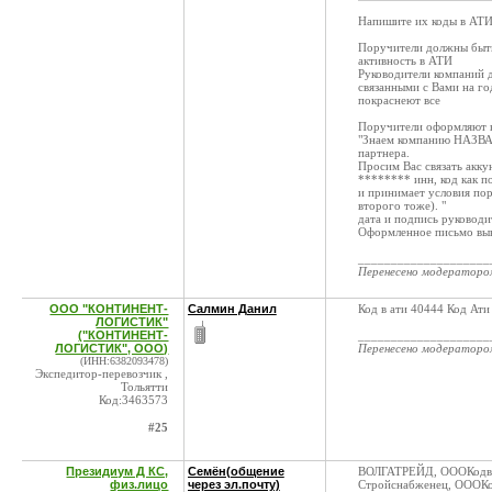
Напишите их коды в АТ
Поручители должны быть
активность в АТИ
Руководители компаний д
связанными с Вами на го
покраснеют все
Поручители оформляют 
"Знаем компанию НАЗВА
партнера.
Просим Вас связать ак
******** инн, код как п
и принимает условия пор
второго тоже). "
дата и подпись руководи
Оформленное письмо выкл
____________________
Перенесено модератор
ООО "КОНТИНЕНТ-
Салмин Данил
Код в ати 40444 Код Ат
ЛОГИСТИК"
("КОНТИНЕНТ-
____________________
ЛОГИСТИК", ООО)
Перенесено модератор
(ИНН:6382093478)
Экспедитор-перевозчик ,
Тольятти
Код:3463573
#25
Президиум Д КС,
Семён(общение
ВОЛГАТРЕЙД, ОООКодв 
физ.лицо
через эл.почту)
Стройснабженец, ОООКо