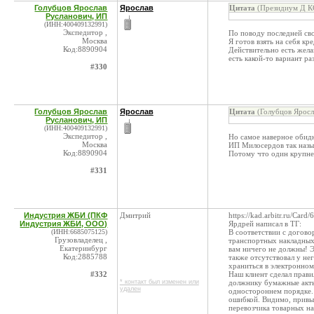
Голубцов Ярослав
Ярослав
Цитата
(Президиум Д КС
Русланович, ИП
(ИНН:400409132991)
Экспедитор ,
По поводу последней сво
Москва
Я готов взять на себя кр
Код:8890904
Действительно есть жела
есть какой-то вариант р
#330
Голубцов Ярослав
Ярослав
Цитата
(Голубцов Яросл
Русланович, ИП
(ИНН:400409132991)
Экспедитор ,
Но самое наверное обидно
Москва
ИП Милосердов так назыв
Код:8890904
Потому что один крупне
#331
Индустрия ЖБИ (ПКФ
Дмитрий
https://kad.arbitr.ru/Ca
Индустрия ЖБИ, ООО)
Ярдрей написал в ТГ:
(ИНН:6685075125)
В соответствии с догово
Грузовладелец ,
транспортных накладных, 
Екатеринбург
вам ничего не должны! Э
Код:2885788
также отсутствовал у не
храниться в электронном
#332
Наш клиент сделал прави
* контакт был изменен или
должнику бумажные акты 
удален
одностороннем порядке. 
ошибкой. Видимо, привык
перевозчика товарных н