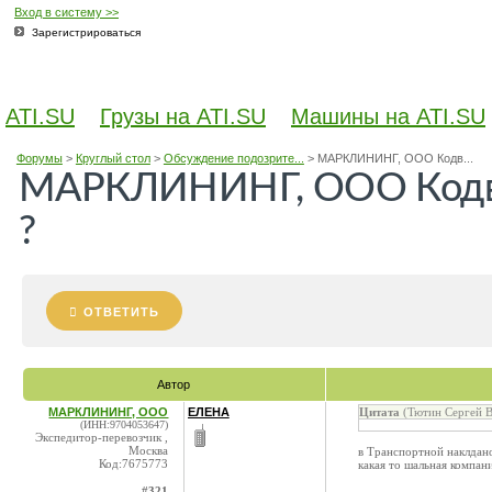
Вход в систему >>
Зарегистрироваться
ATI.SU
Грузы на ATI.SU
Машины на ATI.SU
Форумы
>
Круглый стол
>
Обсуждение подозрите...
>
МАРКЛИНИНГ, ООО Кодв...
МАРКЛИНИНГ, ООО Кодв A
?
ОТВЕТИТЬ
Автор
МАРКЛИНИНГ, ООО
ЕЛЕНА
Цитата
(Тютин Сергей В
(ИНН:9704053647)
Экспедитор-перевозчик ,
Москва
в Транспортной наклдан
Код:7675773
какая то шальная компан
#321