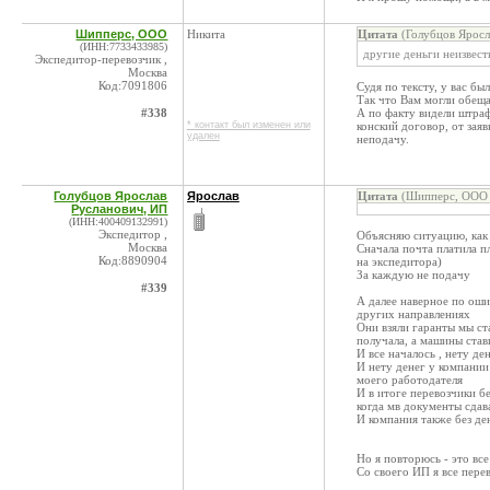
Шипперс, ООО
Никита
Цитата
(Голубцов Яросл
(ИНН:7733433985)
другие деньги неизвест
Экспедитор-перевозчик ,
Москва
Код:7091806
Судя по тексту, у вас бы
Так что Вам могли обеща
#338
А по факту видели штраф
* контакт был изменен или
конский договор, от заяв
удален
неподачу.
Голубцов Ярослав
Ярослав
Цитата
(Шипперс, ООО 
Русланович, ИП
(ИНН:400409132991)
Экспедитор ,
Объясняю ситуацию, как
Москва
Сначала почта платила п
Код:8890904
на экспедитора)
За каждую не подачу
#339
А далее наверное по оши
других направлениях
Они взяли гаранты мы ст
получала, а машины ста
И все началось , нету де
И нету денег у компании
моего работодателя
И в итоге перевозчики бе
когда мв документы сдав
И компания также без де
Но я повторюсь - это вс
Со своего ИП я все пере