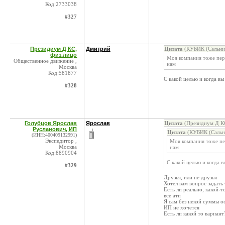
Код:2733038
#327
Президиум Д КС,
Дмитрий
Цитата
(КУБИК (Сальник
физ.лицо
Моя компания тоже перев
Общественное движение ,
нам
Москва
Код:581877
С какой целью и когда вы
#328
Голубцов Ярослав
Ярослав
Цитата
(Президиум Д КС
Русланович, ИП
Цитата
(КУБИК (Сальни
(ИНН:400409132991)
Экспедитор ,
Моя компания тоже пер
Москва
нам
Код:8890904
С какой целью и когда в
#329
Друзья, или не друзья
Хотел вам вопрос задать
Есть ли реально, какой-т
все ати
Я сам без некой суммы ос
ИП не хочется
Есть ли какой то вариант