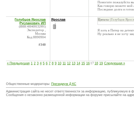
Помогите пожалуйста вый
Как говорю можете мой а
Последние долги я готов
Голубцов Ярослав
Ярослав
Цитата
(Голубцов Яросл
Русланович, ИП
(ИНН:400409132991)
Экспедитор ,
Я хоть в Питер на детек
Москва
Ну реально я не хочу за
Код:8890904
#340
« Предыдущая
1
2
3
4
5
6
7
8
9
10
11
12
13
14
15
16
17
18
19
Следующая »
Общественные модераторы:
Президиум Д КС
Администрация сайта не несет ответственности за информацию, публикуемую в ф
Сообщения о незаконно размещенной информации на форуме присылайте на адр