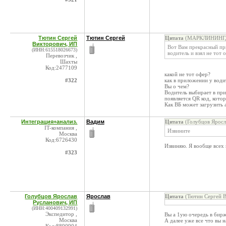
Тютин Сергей
Тютин Сергей
Цитата
(МАРКЛИНИНГ, О
Викторович, ИП
Вот Вам прекрасный при
(ИНН:615518026673)
водитель и взял не тот 
Перевозчик ,
Шахты
Код:2477109
какой не тот офер?
#322
как в приложении у води
Вы о чем?
Водитель выбирает в при
появляется QR код, кото
Как ВБ может загрузить 
Интеграция+анализ.
Вадим
Цитата
(Голубцов Яросл
IT-компания ,
Извините
Москва
Код:6726430
Извиняю. Я вообще всех 
#323
Голубцов Ярослав
Ярослав
Цитата
(Тютин Сергей В
Русланович, ИП
(ИНН:400409132991)
Экспедитор ,
Вы а 1ую очередь в бирж
Москва
А далее уже все что вы 