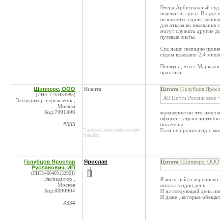
Вчера Арбитражный суд 
перевозки груза. В суде
не является единственным
для отказа во взыскании
могут служить другие до
путевые листы.
Суд нашу позицию приня
судом взыскано 2,4 милл
Понятно, что с Маркклин
практика.
Шипперс, ООО
Никита
Цитата
(Голубцов Яросл
(ИНН:7733433985)
АО Почта России всех 
Экспедитор-перевозчик ,
Москва
Код:7091806
маловероятно что имел м
оформить транспортную 
#333
оплачены.
* контакт был изменен или
Если не прошел год с мо
удален
Голубцов Ярослав
Ярослав
Цитата
(Шипперс, ООО 
Русланович, ИП
(ИНН:400409132991)
Экспедитор ,
Я могу найти переписки 
Москва
оплата в один день
Код:8890904
И на следующий день изви
И даже , которые обещал
#334