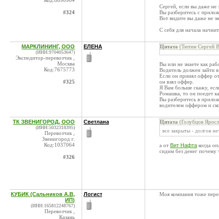
Код:8890904
Сергей, если вы даже не
#324
Вы разберитесь с прило
Вот видите вы даже не з
С себя для начала начнит
МАРКЛИНИНГ, ООО
ЕЛЕНА
Цитата
(Тютин Сергей В
(ИНН:9704053647)
Экспедитор-перевозчик ,
Москва
Вы или не знаете как ра
Код:7675773
Водитель должен зайти в
Если он принял оффер от
#325
он взял оффер.
Я Вам больше скажу, есл
Ромашка, то он поедет ка
Вы разберитесь в прилож
водителем оффером и ско
ТК ЗВЕНИГОРОД, ООО
Светлана
Цитата
(Голубцов Яросл
(ИНН:5032318395)
все закрыты - долгов не
Перевозчик ,
Звенигород г.
Код:1037064
а от
Вит Нафта
когда оп
сидим без денег почему т
#326
КУБИК (Сальников А.В,
Логист
Моя компания тоже переве
ИП)
(ИНН:165812248767)
Перевозчик ,
Казань