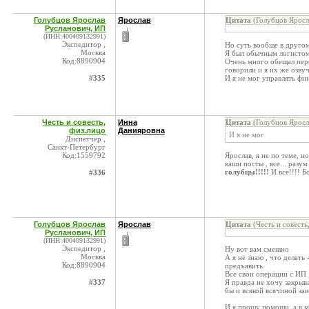
Голубцов Ярослав
Ярослав
Цитата
(Голубцов Яросл
Русланович, ИП
(ИНН:400409132991)
Экспедитор ,
Но суть вообще в другом
Москва
Я был обычным логистом,
Код:8890904
Очень много обещал пере
говорили и я их же озвуч
#335
И я не мог управлять фи
Честь и совесть,
Инна
Цитата
(Голубцов Яросл
физ.лицо
Данияровна
И я не мог
Диспетчер ,
Санкт-Петербург
Код:1559792
Ярослав, я не по теме, н
ваши посты , все... разу
голубцы!!!!!
И все!!!! Б
#336
Голубцов Ярослав
Ярослав
Цитата
(Честь и совесть
Русланович, ИП
(ИНН:400409132991)
Экспедитор ,
Ну вот вам смешно
Москва
А я не знаю , что делать
Код:8890904
предъявить
Все свои операции с ИП 
#337
Я правда не хочу закрыва
бы и всякой всячиной за
И я прошу помощи, а в 