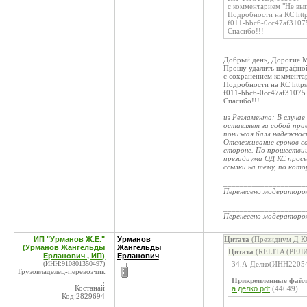
с комментарием "Не вы
Подробности на КС http
f011-bbc6-0cc47af3107
Спасибо!!!
Добрый день, Дорогие 
Прошу удалить штрафной
с сохранением коммента
Подробности на КС https
f011-bbc6-0cc47af31075
Спасибо!!!
из Регламента
: В случа
оставляет за собой пра
понижая балл надежност
Отслеживание сроков с
стороне. По прошествии
президиума ОД КС прось
ссылки на тему, по кото
____________________
Перенесено модератор
____________________
Перенесено модератор
ИП "Урманов Ж.Е."
Урманов
Цитата
(Президиум Д КС
(Урманов Жангельды
Жангельды
Цитата
(RELITA (РЕЛИ
Ерланович , ИП)
Ерланович
(ИНН:910801350497)
34.А-Делко(ИНН22054
Грузовладелец-перевозчик
,
Прикрепленные фай
Костанай
а делко.pdf
(44649)
Код:2829694