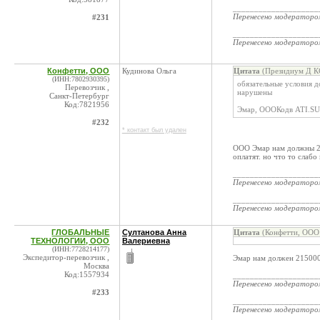
____________________
Перенесено модератор
#231
____________________
Перенесено модератор
Конфетти, ООО
Кудинова Ольга
Цитата
(Президиум Д КС
(ИНН:7802930395)
обязательные условия 
Перевозчик ,
нарушены
Санкт-Петербург
Код:7821956
Эмар, ОООКодв ATI.SU
#232
* контакт был удален
ООО Эмар нам должны 27
оплатят. но что то слабо
____________________
Перенесено модератор
____________________
Перенесено модератор
ГЛОБАЛЬНЫЕ
Султанова Анна
Цитата
(Конфетти, ООО 
ТЕХНОЛОГИИ, ООО
Валериевна
(ИНН:7728214177)
Экспедитор-перевозчик ,
Эмар нам должен 215000 ,
Москва
Код:1557934
____________________
Перенесено модератор
#233
____________________
Перенесено модератор