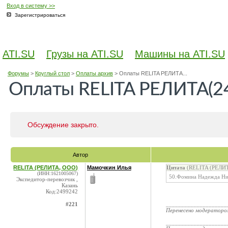
Вход в систему >>
Зарегистрироваться
ATI.SU
Грузы на ATI.SU
Машины на ATI.SU
Форумы
>
Круглый стол
>
Оплаты архив
>
Оплаты RELITA РЕЛИТА...
Оплаты RELITA РЕЛИТА(24
Обсуждение закрыто.
Автор
RELITA (РЕЛИТА, ООО)
Мамочкин Илья
Цитата
(RELITA (РЕЛИТ
(ИНН:1621005067)
50.Фомина Надежда Ник
Экспедитор-перевозчик ,
Казань
Код:2499242
#221
____________________
Перенесено модератор
____________________