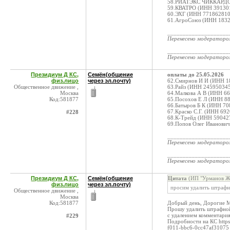
58.РИАТЭКС ЧИККАРДО 
59.КВАТРО (ИНН 391301
60.ЭХГ (ИНН 771862810
61.АгроСоюз (ИНН 1832
____________________
Перенесено модератор
____________________
Перенесено модератор
Президиум Д КС,
Семён(общение
оплаты до 25.05.2026
физ.лицо
через эл.почту)
62.Смирнов И И (ИНН 1
Общественное движение ,
63.Райз (ИНН 245950345
Москва
64.Малкова А В (ИНН 66
Код:581877
65.Посохов Е Л (ИНН 88
66.Батыров Б К (ИНН 70
67.Краско С.Г. (ИНН 69
#228
68.К-Трейд (ИНН 590427
69.Попов Олег Иванович
____________________
Перенесено модератор
____________________
Перенесено модератор
Президиум Д КС,
Семён(общение
Цитата
(ИП "Урманов Ж.
физ.лицо
через эл.почту)
просим удалить штрафн
Общественное движение ,
Москва
Код:581877
Добрый день, Дорогие 
Прошу удалить штрафной
с удалением комментари
#229
Подробности на КС https
f011-bbc6-0cc47af31075