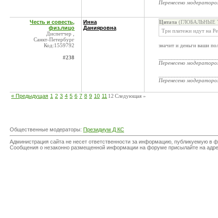
Перенесено модератор
Честь и совесть,
Инна
Цитата
(ГЛОБАЛЬНЫЕ Т
физ.лицо
Данияровна
Трн платежи идут на Р
Диспетчер ,
Санкт-Петербург
Код:1559792
значит и деньги ваши пол
____________________
#238
Перенесено модератор
____________________
Перенесено модератор
« Предыдущая
1
2
3
4
5
6
7
8
9
10
11
12
Следующая »
Общественные модераторы:
Президиум Д КС
Администрация сайта не несет ответственности за информацию, публикуемую в ф
Сообщения о незаконно размещенной информации на форуме присылайте на адр