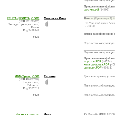
Перенесено модератор
Прикрепленные файлы
фомина.pdf
(14496)
RELITA (РЕЛИТА, ООО)
Мамочкин Илья
Цитата
(Президиум Д КС
(ИНН:1621005067)
42.Фролов Сергей Алек
Экспедитор-перевозчик ,
- 70000
Казань
Код:2499242
замена данной позиции(
#222
____________________
Перенесено модератор
____________________
Перенесено модератор
Прикрепленные файлы
морозов.PDF
(40734)
ютта санарова.PDF
(40
шипицин.PDF
(40612)
МБМ-Транс, ООО
Евгения
Деньги получены, услов
(ИНН:4705027626)
Перевозчик ,
____________________
Тайцы гп.
Перенесено модератор
Код:3387619
____________________
#223
Перенесено модератор
Честь и совесть,
Инна
45. Руслайн (ИНН 67300