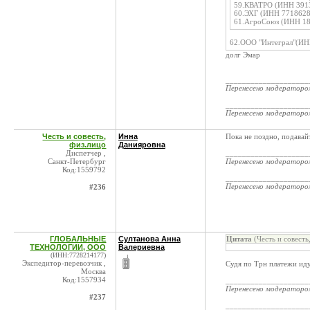
59.КВАТРО (ИНН 3913
60.ЭХГ (ИНН 7718628
61.АгроСоюз (ИНН 18
62.ООО "Интеграл"(ИН
долг Эмар
____________________
Перенесено модератор
____________________
Перенесено модератор
Честь и совесть,
Инна
Пока не поздно, подавайт
физ.лицо
Данияровна
Диспетчер ,
____________________
Санкт-Петербург
Перенесено модератор
Код:1559792
____________________
Перенесено модератор
#236
ГЛОБАЛЬНЫЕ
Султанова Анна
Цитата
(Честь и совесть
ТЕХНОЛОГИИ, ООО
Валериевна
(ИНН:7728214177)
Экспедитор-перевозчик ,
Судя по Трн платежи иду
Москва
Код:1557934
____________________
Перенесено модератор
#237
____________________