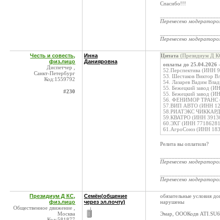
Спасибо!!!
____________________
Перенесено модератор
____________________
Перенесено модератор
Честь и совесть,
Инна
Цитата
(Президиум Д КС
физ.лицо
Данияровна
оплаты до 25.04.2026
Диспетчер ,
52.Перспектива (ИНН 9
Санкт-Петербург
53. Шестаков Виктор 
Код:1559792
54. Лазарев Вадим Вла
55. Бежецкий завод (И
#230
55. Бежецкий завод (И
56. ФЕНИМОР ТРАНС (
57.ВИП АВТО (ИНН 121
58.РИАТЭКС ЧИККАРДО
59.КВАТРО (ИНН 39130
60.ЭХГ (ИНН 77186281
61.АгроСоюз (ИНН 183
Релита вы оплатили?
____________________
Перенесено модератор
____________________
Перенесено модератор
Президиум Д КС,
Семён(общение
обязательные условия д
физ.лицо
через эл.почту)
нарушены
Общественное движение ,
Москва
Эмар, ОООКодв ATI.SU6
Код:581877