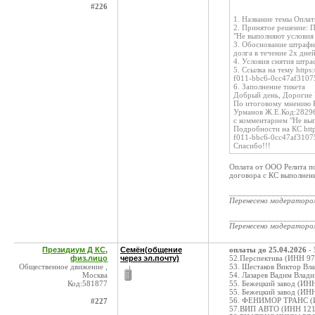
#226
1. Название темы Опл
2. Принятое решение: 
"Не выполняют условия
3. Обоснование штрафн
долга в течение 2х дне
4. Условия снятия штра
5. Ссылка на тему https
f011-bbc6-0cc47af3107
6. Заполнение тикета
Добрый день, Дорогие
По итоговому мнению К
Урманов Ж.Е.Код:2829
с комментарием "Не вы
Подробности на КС http
f011-bbc6-0cc47af3107
Спасибо!!!
Оплата от ООО Релита по
договора с КС выполнен
____________________
Перенесено модератор
____________________
Перенесено модератор
Президиум Д КС,
Семён(общение
оплаты до 25.04.2026
-
физ.лицо
через эл.почту)
52.Перспектива (ИНН 97
Общественное движение ,
53. Шестаков Виктор В
Москва
54. Лазарев Вадим Влад
Код:581877
55. Бежецкий завод (ИН
55. Бежецкий завод (ИН
56. ФЕНИМОР ТРАНС (И
#227
57.ВИП АВТО (ИНН 1218