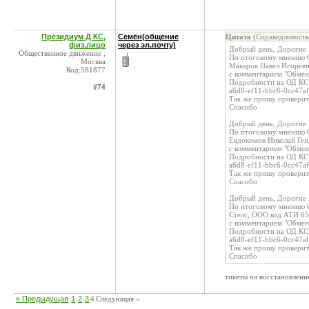
Президиум Д КС,
Семён(общение
Цитата
(Справедливость
физ.лицо
через эл.почту)
Добрый день, Дорогие
Общественное движение ,
По итоговому мнению О
Москва
Макаров Павел Игорев
Код:581877
с комментарием "Обме
Подробности на ОД КС h
#74
a6d8-ef11-bbc6-0cc47a
Так же прошу проверит
Спасибо
Добрый день, Дорогие
По итоговому мнению О
Евдокимов Николай Ген
с комментарием "Обме
Подробности на ОД КС h
a6d8-ef11-bbc6-0cc47a
Так же прошу проверит
Спасибо
Добрый день, Дорогие
По итоговому мнению О
Стелс, ООО код АТИ 6
с комментарием "Обме
Подробности на ОД КС h
a6d8-ef11-bbc6-0cc47a
Так же прошу проверит
Спасибо
тикеты на восстановлени
« Предыдущая
1
2
3
4
Следующая »