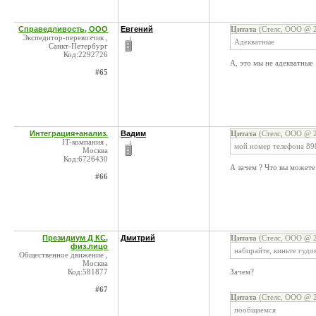
Справедливость, ООО
Евгений
Цитата
(Стелс, ООО @ 2
Экспедитор-перевозчик ,
Адекватные
Санкт-Петербург
Код:2292726
А, это мы не адекватные
#65
Интеграция+анализ.
Вадим
Цитата
(Стелс, ООО @ 2
IT-компания ,
мой номер телефона 898
Москва
Код:6726430
А зачем ? Что вы можете 
#66
Президиум Д КС,
Дмитрий
Цитата
(Стелс, ООО @ 2
физ.лицо
набирайте, киньте гудок
Общественное движение ,
Москва
Код:581877
Зачем?
#67
Цитата
(Стелс, ООО @ 2
пообщаемся