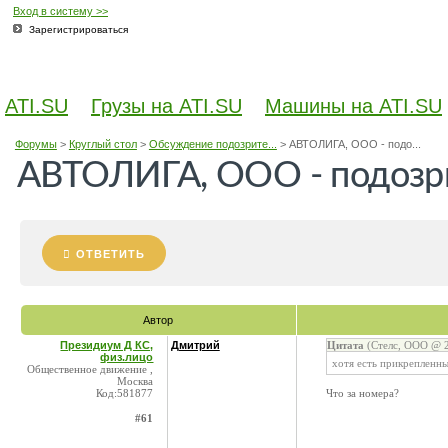
Вход в систему >>
Зарегистрироваться
ATI.SU
Грузы на ATI.SU
Машины на ATI.SU
Форумы
>
Круглый стол
>
Обсуждение подозрите...
>
АВТОЛИГА, ООО - подо...
АВТОЛИГА, ООО - подозр
ОТВЕТИТЬ
Автор
Президиум Д КС,
Дмитрий
Цитата
(Стелс, ООО @ 2
физ.лицо
хотя есть прикрепленн
Общественное движение ,
Москва
Код:581877
Что за номера?
#61