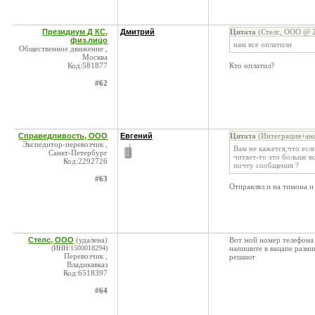
Президиум Д КС,
Дмитрий
Цитата
(Стелс, ООО @ 2
физ.лицо
нам все оплатили
Общественное движение ,
Москва
Код:581877
Кто оплатил?
#62
Справедливость, ООО
Евгений
Цитата
(Интеграция+ана
Экспедитор-перевозчик ,
Вам не кажется,что если
Санкт-Петербург
читает-то это больше во
Код:2292726
почту сообщения ?
#63
Отправлял и на тимона и
Стелс, ООО
(удалена)
Вот мой номер телефона 
(ИНН:1500018294)
напишите в вацапе разн
Перевозчик ,
решают
Владикавказ
Код:6518397
#64