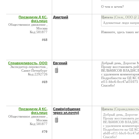
О чем и зачем?
Президиум Д КС,
Дмитрий
Цитата
(Стелс, ООО @ 2
физ.лицо
Адекватные люди напр
Общественное движение ,
Москва
Код:581877
Извините, здесь таких н
#68
Справедливость, ООО
Евгений
Добрый день, Дорогие 
Экспедитор-перевозчик ,
Прошу восстановить рейт
Санкт-Петербург
ВЕЛЬМИСОВ ВЛАДИСЛА
Код:2292726
с удалением комментари
Подробности на ОД КС ht
ef11-bbc6-0cc47af31075
#69
Спасибо!
Президиум Д КС,
Семён(общение
Цитата
(Справедливость
физ.лицо
через эл.почту)
Добрый день, Дорогие
Общественное движение ,
Прошу восстановить рей
Москва
ВЕЛЬМИСОВ ВЛАДИСЛА
Код:581877
с удалением комментар
Подробности на ОД КС h
#70
a6d8-ef11-bbc6-0cc47a
Спасибо!