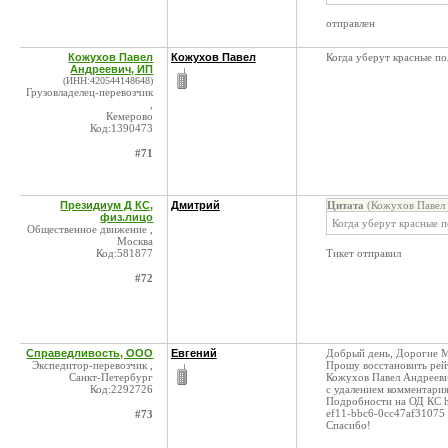
отправлен
Кожухов Павел
Кожухов Павел
Когда уберут красные по
Андреевич, ИП
(ИНН:420544148648)
Грузовладелец-перевозчик
,
Кемерово
Код:1390473
#71
Президиум Д КС,
Дмитрий
Цитата
(Кожухов Павел 
физ.лицо
Когда уберут красные 
Общественное движение ,
Москва
Код:581877
Тикет отправил
#72
Справедливость, ООО
Евгений
Добрый день, Дорогие 
Экспедитор-перевозчик ,
Прошу восстановить рейт
Санкт-Петербург
Кожухов Павел Андреев
Код:2292726
с удалением комментари
Подробности на ОД КС ht
ef11-bbc6-0cc47af31075
#73
Спасибо!