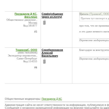
Президиум Д КС,
Семён(общение
Цитата
(ТранкомС, ООО 
физ.лицо
через эл.почту)
Причем тут паспорт и 
Общественное движение ,
Москва
Код:581877
при том, что не принима
и это даже немного нагло
#5
____________________
Перенесено модератор
ТранкомС, ООО
Серебренников
Благодарю за конструкт
(ИНН:7804589646)
Алексей
Экспедитор-перевозчик ,
Васильевич
____________________
Санкт-Петербург
Перенесено модератор
Код:114555
#6
Общественные модераторы:
Президиум Д КС
Администрация сайта не несет ответственности за информацию, публикуемую в ф
Сообщения о незаконно размещенной информации на форуме присылайте на адр