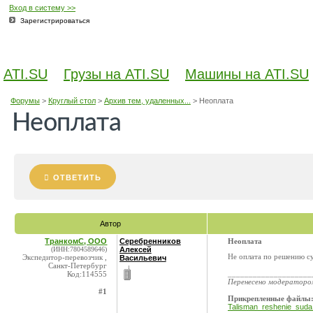
Вход в систему >>
Зарегистрироваться
ATI.SU
Грузы на ATI.SU
Машины на ATI.SU
Форумы
>
Круглый стол
>
Архив тем, удаленных...
>
Неоплата
Неоплата
ОТВЕТИТЬ
Автор
ТранкомС, ООО
Серебренников
Неоплата
(ИНН:7804589646)
Алексей
Не оплата по решению с
Экспедитор-перевозчик ,
Васильевич
Санкт-Петербург
____________________
Код:114555
Перенесено модератор
#1
Прикрепленные файлы
Talisman_reshenie_suda 