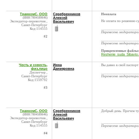
ТранкомС, ООО
Серебренников
Неоплата
(ИНН:7804589646)
Алексей
Не оплата по решению с
Экспедитор-перевозчик ,
Васильевич
Санкт-Петербург
____________________
Код:114555
Перенесено модератор
#2
____________________
Перенесено модератор
Прикрепленные файлы
Reshenie_suda_Sibavto.
Честь и совесть,
Инна
Вы давно в свой паспорт 
физ.лицо
Данияровна
Диспетчер ,
____________________
Санкт-Петербург
Перенесено модератор
Код:1559792
#3
ТранкомС, ООО
Серебренников
Добрый день. Причем ту
(ИНН:7804589646)
Алексей
Экспедитор-перевозчик ,
Васильевич
Санкт-Петербург
____________________
Код:114555
Перенесено модератор
#4