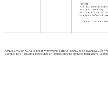
Просим:
- если вам звонили данн
- если у вас взяли груз
- если они вам заказали 
- и прочие любын обстоя
Группа потерпевших уже 
____________________
Администрация сайта не несет ответственности за информацию, публикуемую в ф
Сообщения о незаконно размещенной информации на форуме присылайте на адр