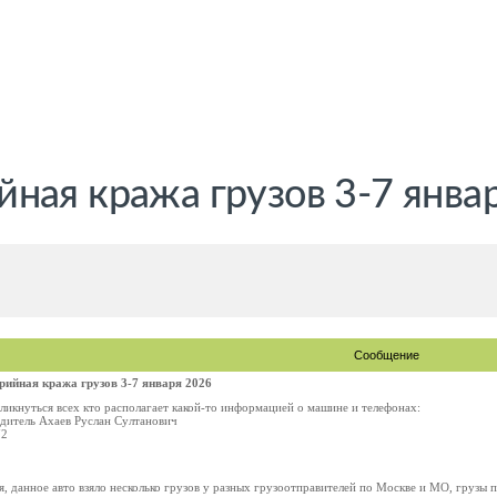
ная кража грузов 3-7 янва
Сообщение
ийная кража грузов 3-7 января 2026
ликнуться всех кто располагает какой-то информацией о машине и телефонах:
итель Ахаев Руслан Султанович
72
аря, данное авто взяло несколько грузов у разных грузоотправителей по Москве и МО, груз