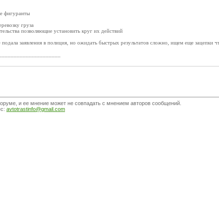
ые фигуранты
перевозку груза
тельства позволяющие установить круг их действий
подала заявления в полиция, но ожидать быстрых результатов сложно, ищем еще зацепки ч
_____________________
оруме, и ее мнение может не совпадать с мнением авторов сообщений.
ес:
avtotrastinfo@gmail.com