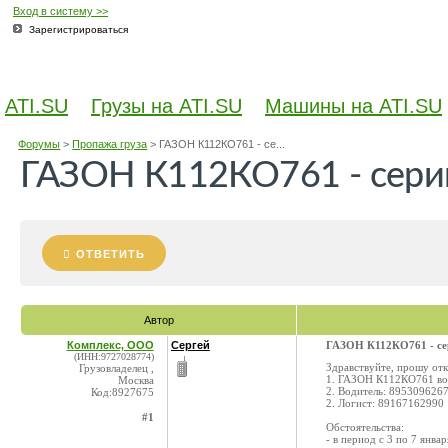
Вход в систему >>
Зарегистрироваться
ATI.SU
Грузы на ATI.SU
Машины на ATI.SU
Форумы
>
Пропажа груза
>
ГАЗОН К112КО761 - се...
ГАЗОН К112КО761 - серий
ОТВЕТИТЬ
Автор
Комплекс, ООО
Сергей
ГАЗОН К112КО761 - сер
(ИНН:9727028774)
Здравствуйте, прошу отк
Грузовладелец ,
1. ГАЗОН К112КО761 вод
Москва
2. Водитель: 895309626
Код:8927675
2. Логист: 89167162990
#1
Обстоятельства:
- в период с 3 по 7 янв