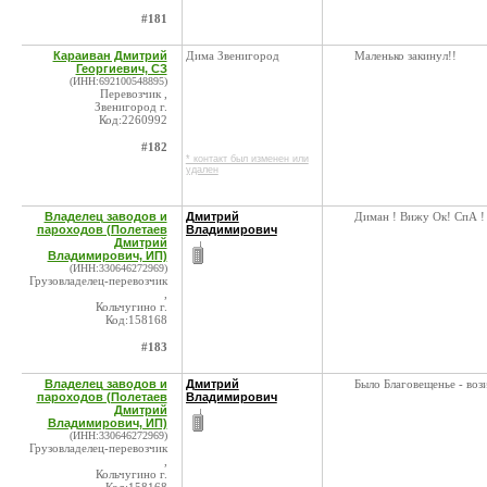
#181
Караиван Дмитрий
Дима Звенигород
Маленько закинул!!
Георгиевич, СЗ
(ИНН:692100548895)
Перевозчик ,
Звенигород г.
Код:2260992
#182
* контакт был изменен или
удален
Владелец заводов и
Дмитрий
Диман ! Вижу Ок! СпА ! Д
пароходов (Полетаев
Владимирович
Дмитрий
Владимирович, ИП)
(ИНН:330646272969)
Грузовладелец-перевозчик
,
Кольчугино г.
Код:158168
#183
Владелец заводов и
Дмитрий
Было Благовещенье - вози
пароходов (Полетаев
Владимирович
Дмитрий
Владимирович, ИП)
(ИНН:330646272969)
Грузовладелец-перевозчик
,
Кольчугино г.