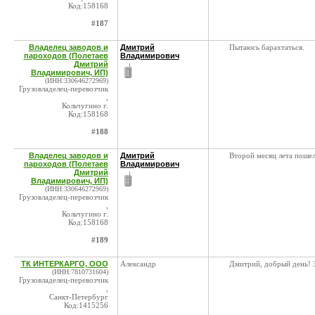
Код:158168
#187
Владелец заводов и
Дмитрий
Пытаюсь барахтаться.
пароходов (Полетаев
Владимирович
Дмитрий
Владимирович, ИП)
(ИНН:330646272969)
Грузовладелец-перевозчик
,
Кольчугино г.
Код:158168
#188
Владелец заводов и
Дмитрий
Второй месяц лета пошел 
пароходов (Полетаев
Владимирович
Дмитрий
Владимирович, ИП)
(ИНН:330646272969)
Грузовладелец-перевозчик
,
Кольчугино г.
Код:158168
#189
ТК ИНТЕРКАРГО, ООО
Александр
Дмитрий, добрый день! З
(ИНН:7810731604)
Грузовладелец-перевозчик
,
Санкт-Петербург
Код:1415256