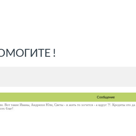
ПОМОГИТЕ !
Сообщение
ми. Вот такие Иваны, Андрюхи Юли, Светы - и жить то хочется - а вдруг ?!. Кредиты это да
сех благ!