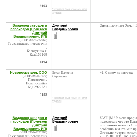
#193
* контакт был изменен или
удален
Владелец заводов и
Дмитрий
Опять наступает Зима ! 
пароходов (Полетаев
Владимирович
Дмитрий
Владимирович, ИП)
(ИНН:330646272969)
Грузовладелец-перевозчик
,
Кольчугино г.
Код:158168
#194
Новоросметалл, ООО
Белая Валерия
+1. С миру по ниточке
(ИНН:2315057727)
Сергеевна
Перевозчик ,
Новороссийск
Код:2922281
#195
* контакт был изменен или
удален
Владелец заводов и
Дмитрий
БРАТЦЫ ! У меня прорыв 
пароходов (Полетаев
Владимирович
подозреваю что это Иль
Дмитрий
источником питания ! То
Владимирович, ИП)
особенно тем кто мне п
(ИНН:330646272969)
Отдельно хочется отметит
Грузовладелец-перевозчик
это МОЩНЕЙШАЯ ОРГАНИ