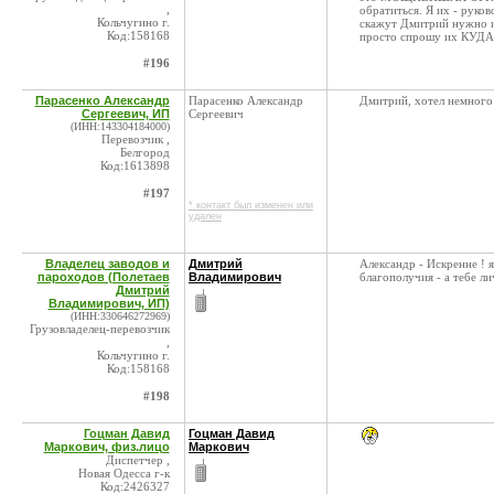
,
обратиться. Я их - руков
Кольчугино г.
скажут Дмитрий нужно ид
Код:158168
просто спрошу их КУ
#196
Парасенко Александр
Парасенко Александр
Дмитрий, хотел немного 
Сергеевич, ИП
Сергеевич
(ИНН:143304184000)
Перевозчик ,
Белгород
Код:1613898
#197
* контакт был изменен или
удален
Владелец заводов и
Дмитрий
Александр - Искренне ! 
пароходов (Полетаев
Владимирович
благополучия - а тебе л
Дмитрий
Владимирович, ИП)
(ИНН:330646272969)
Грузовладелец-перевозчик
,
Кольчугино г.
Код:158168
#198
Гоцман Давид
Гоцман Давид
Маркович, физ.лицо
Маркович
Диспетчер ,
Новая Одесса г-к
Код:2426327