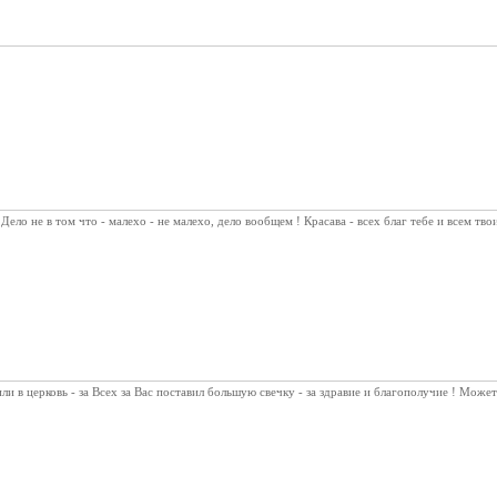
ело не в том что - малехо - не малехо, дело вообщем ! Красава - всех благ тебе и всем тво
ли в церковь - за Всех за Вас поставил большую свечку - за здравие и благополучие ! Может 