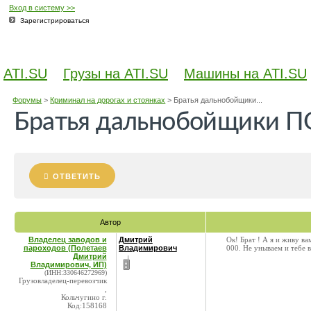
Вход в систему >>
Зарегистрироваться
ATI.SU
Грузы на ATI.SU
Машины на ATI.SU
Форумы
>
Криминал на дорогах и стоянках
>
Братья дальнобойщики...
Братья дальнобойщики 
ОТВЕТИТЬ
Автор
Владелец заводов и
Дмитрий
Ок! Брат ! А я и живу ва
пароходов (Полетаев
Владимирович
000. Не унываем и тебе в
Дмитрий
Владимирович, ИП)
(ИНН:330646272969)
Грузовладелец-перевозчик
,
Кольчугино г.
Код:158168