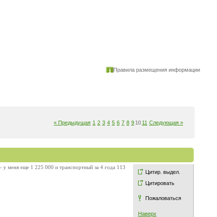
Правила размещения информации
« Предыдущая
1
2
3
4
5
6
7
8
9
10
11
Следующая »
 - у меня еще 1 225 000 и транспортный за 4 года 113
Цитир. выдел.
Цитировать
Пожаловаться
Наверх