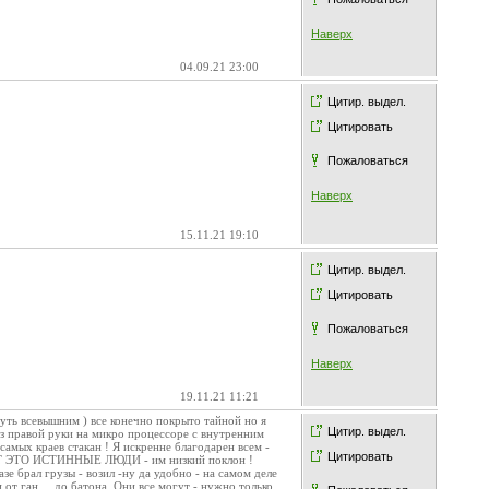
Наверх
04.09.21 23:00
.
Цитир. выдел.
Цитировать
Пожаловаться
Наверх
15.11.21 19:10
Цитир. выдел.
Цитировать
Пожаловаться
Наверх
19.11.21 11:21
путь всевышним ) все конечно покрыто тайной но я
Цитир. выдел.
з правой руки на микро процессоре с внутренним
самых краев стакан ! Я искренне благодарен всем -
Цитировать
- ВОТ ЭТО ИСТИННЫЕ ЛЮДИ - им низкий поклон !
зе брал грузы - возил -ну да удобно - на самом деле
... до батона. Они все могут - нужно только