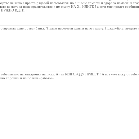
одство не знаю я просто рядовой пользователь но они мне помогли и здорово помогли в плот
ти воевать за наше правительство я им скажу НА Х.. ИДИТЕ ! а если мне придет сообщен
ДА НУЖНО ИДТИ !
отправить денег, ответ банка: "Нельзя перевести деньги на эту карту. Пожалуйста, введите
я тебе письмо на электронку написал. А так БЕЛГОРОДУ ПРИВЕТ ! А вот уже вижу от тебя -
ично хорошей и по больше -работы -