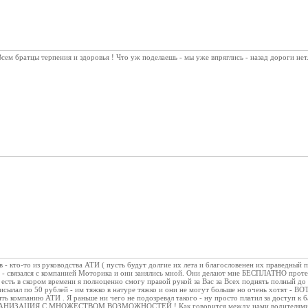
Всем братцы терпения и здоровья ! Что уж поделаешь - мы уже впряглись - назад дороги нет
- кто-то из руководства АТИ ( пусть будут долгие их лета и благословенен их праведный 
я - связался с компанией Моторика и они занялись мной. Они делают мне БЕСПЛАТНО проте
 есть в скором времени я полноценно смогу правой рукой за Вас за Всех поднять полный до 
рисылал по 50 рублей - им тяжко в натуре тяжко и они не могут больше но очень хотят 
ь компанию АТИ . Я раньше ни чего не подозревал такого - ну просто платил за доступ к ба
ЗАЦИЯ С МНОЖЕСТВОМ ВОЗМОЖНОСТЕЙ ! Как говорится между нами водителями от ган.