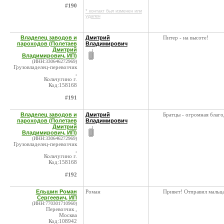
#190
* контакт был изменен или
удален
Владелец заводов и
Дмитрий
Питер - на высоте!
пароходов (Полетаев
Владимирович
Дмитрий
Владимирович, ИП)
(ИНН:330646272969)
Грузовладелец-перевозчик
,
Кольчугино г.
Код:158168
#191
Владелец заводов и
Дмитрий
Братцы - огромная благо
пароходов (Полетаев
Владимирович
Дмитрий
Владимирович, ИП)
(ИНН:330646272969)
Грузовладелец-перевозчик
,
Кольчугино г.
Код:158168
#192
Ельшин Роман
Роман
Привет! Отправил мальца
Сергеевич, ИП
(ИНН:770301710960)
Перевозчик ,
Москва
Код:108942