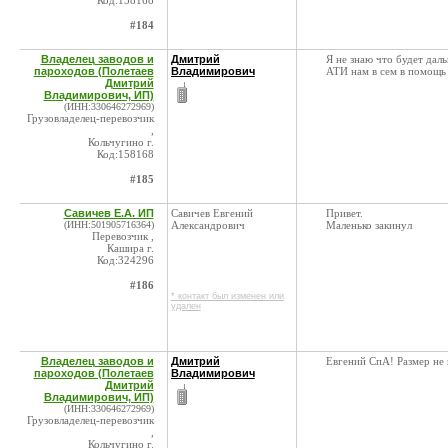
Код:158168
#184
Владелец заводов и
Дмитрий
Я не знаю что будет дал
пароходов (Полетаев
Владимирович
АТИ нам в сем в помощь -
Дмитрий
Владимирович, ИП)
(ИНН:330646272969)
Грузовладелец-перевозчик
,
Кольчугино г.
Код:158168
#185
Савичев Е.А. ИП
Савичев Евгений
Привет.
(ИНН:501905716364)
Александрович
Маленько закинул
Перевозчик ,
Кашира г.
Код:324296
#186
* контакт был изменен или
удален
Владелец заводов и
Дмитрий
Евгений СпА! Размер не 
пароходов (Полетаев
Владимирович
Дмитрий
Владимирович, ИП)
(ИНН:330646272969)
Грузовладелец-перевозчик
,
Кольчугино г.