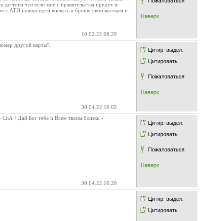
Пожаловаться
ь до того что если мне с правительства придут и
ие с АТИ нужно идти воевать я брошу свои костыли и
Наверх
10.02.22 08:29
 номер другой карты".
Цитир. выдел.
Цитировать
Пожаловаться
Наверх
30.04.22 10:02
 СпА ! Дай Бог тебе и Всем твоим близки -
Цитир. выдел.
Цитировать
Пожаловаться
Наверх
30.04.22 10:28
Цитир. выдел.
Цитировать