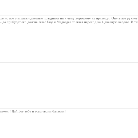
ьше но все эти десятидневные праздники ни к чему хорошему не приведут. Опять все рухнет
 да прибудет его долгие лета! Еще и Медведев толкает переход на 4 дневную неделю. И так 
важен ! Дай Бог тебе и всем твоим близким !