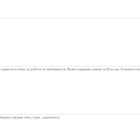
сдвигов особых по работе не наблюдается. Возят в церковь ставлю за Всех нас большую свеч
акинул сколько смог, сори...держитесь!