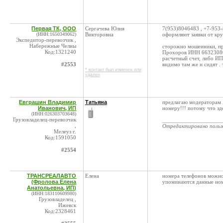
Первая ТК, ООО
Сергачева Юлия
7(953)8046483 , +7-953-
(ИНН:1650349062)
Викторовна
оформляют заявки от кр
Экспедитор-перевозчик ,
Набережные Челны
сторожно мошенники, пр
Код:1321240
Прохоров ИНН 6632308
расчетный счет, либо ИП
#2553
видимо там же и сидят .
* контакт был изменен или
удален
Евграшин Владимир
Татьяна
предлагаю модераторам 
Иванович, ИП
номеру!!! потому что зд
(ИНН:026303703648)
Грузовладелец-перевозчик
____________________
,
Отредактировано поль
Мелеуз г.
Код:1591050
#2554
ТРАНСРЕАЛАВТО
Елена
номера телефонов можно 
(Фролова Елена
упоминаются данные ном
Анатольевна, ИП)
(ИНН:183110609980)
Грузовладелец ,
Ижевск
Код:2328461