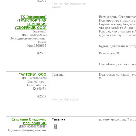
#2555
* контакт был изменен или
удален
ТК "Ускорение"
Всем д.день. Сегодня по
(ТРАНСПОРТНАЯ
Новгород груз пластик в 
КОМПАНИЯ
Спрашиваю код Ати, гово
УСКОРЕНИЕ, ООО)
что дал какой-то Андрей.
(удалена)
Говорю, что с тем кто в
(ИНН:5836652512)
груз за наличку ... Я от
Экспедитор-перевозчик ,
Пенза
Код:9500635
Будьте бдительны и осто
#2556
Всем удачи!!!
____________________
Отредактировано поль
"АЛТСИБ", ООО
Татьяна
Полностью согласна , 
(ИНН:5406976628)
!!
Экспедитор ,
Новосибирск
Код:5454
#2557
* контакт был удален
Евграшин Владимир
Татьяна
почему мошенники? опиш
Иванович, ИП
(ИНН:026303703648)
Грузовладелец-перевозчик
,