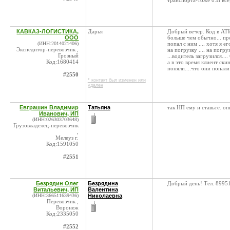
транспорта-тоже 0.И все
КАВКАЗ-ЛОГИСТИКА,
Дарья
Добрый вечер. Код в АТИ 
ООО
больше чем обычно... пр
(ИНН:2014021406)
попал с ним .... хотя я е
Экспедитор-перевозчик ,
на погрузку .... на погр
Грозный
...водитель загрузился...
Код:1680414
а в это время клиент ски
поняли....что они попали .
#2550
* контакт был изменен или
удален
Евграшин Владимир
Татьяна
так НП ему и ставьте. оп
Иванович, ИП
(ИНН:026303703648)
Грузовладелец-перевозчик
,
Мелеуз г.
Код:1591050
#2551
Безрядин Олег
Безрядина
Добрый день! Тел. 899
Витальевич, ИП
Валентина
(ИНН:366511639436)
Николаевна
Перевозчик ,
Воронеж
Код:2335050
#2552