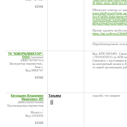
3f-5b61-eb11-bb9f-0cc4
#2541
ПРилетает ответка от ле
trast.info/Forum/Topic.
0cc47af30c1b&crit
%20%D0%9C%D0%B8
B5%D0%B2%D0%B8%D1%8
Прошу удалить необосно
https://ati.su/firms/23640
____________________
Отредактировано поль
ТК "ЮЖУРАЛВЕКТОР",
Код АТИ 2695481. Свежая 
ООО
(удалена)
+79191659315 (в АТИ не 
(ИНН:7457007311)
Связались с настоящим в
Экспедитор-перевозчик ,
на контактный номер в А
Аша г.
от какой организации ра
Код:9884747
#2542
Евграшин Владимир
Татьяна
спасибо что пишите
Иванович, ИП
(ИНН:026303703648)
Грузовладелец-перевозчик
,
Мелеуз г.
Код:1591050
#2543