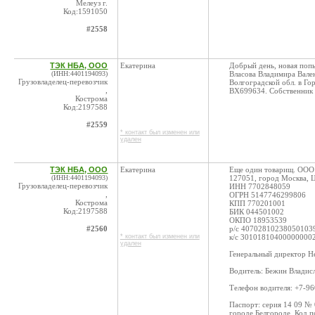
Мелеуз г.
Код:1591050
#2558
ТЭК НБА, ООО
Екатерина
Добрый день, новая поп
(ИНН:4401194093)
Власова Владимира Вале
Грузовладелец-перевозчик
Волгоградской обл. в Г
,
ВХ699634. Собственник 
Кострома
Код:2197588
#2559
* контакт был изменен или
удален
ТЭК НБА, ООО
Екатерина
Еще один товарищ. ООО
(ИНН:4401194093)
127051, город Москва, Цв
Грузовладелец-перевозчик
ИНН 7702848059
,
ОГРН 5147746299806
Кострома
КПП 770201001
Код:2197588
БИК 044501002
ОКПО 18953539
#2560
р/с 407028102380501039
* контакт был изменен или
к/с 30101810400000000
удален
Генеральный директор Н
Водитель: Бежин Владис
Телефон водителя: +7-9
Паспорт: серия 14 09 №
городе Белгороде. Код п