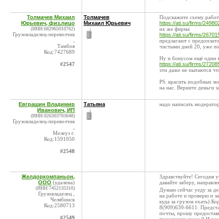
Толмачев Михаил
Толмачев
Подскажите схему работ
Юрьевич, физ.лицо
Михаил Юрьевич
https://ati.su/firms/24980
(ИНН:682965010762)
их же фирма
Грузовладелец-перевозчик
https://ati.su/firms/26701
,
предлагают с предоплато
Тамбов
чистыми дней 20, уже по
Код:7427689
Ну и бонусом ещё одни
#2547
https://ati.su/firms/27208
эти даже не пытаются чт
PS. красить подобных мо
на нас. Верните деньги 
Евграшин Владимир
Татьяна
надо написать модератор
Иванович, ИП
(ИНН:026303703648)
Грузовладелец-перевозчик
,
Мелеуз г.
Код:1591050
#2548
Желдоркомпаньон,
Здравствуйте! Сегодня у
ООО
(удалена)
давайте заберу, направ
(ИНН:7452135310)
Думаю сейчас уеду за де
Грузовладелец ,
на работе и проверю и за
Челябинск
куда за грузом ехать).К
Код:2580713
8(909)639-6611. Предст
почты, прошу предостав
#2549