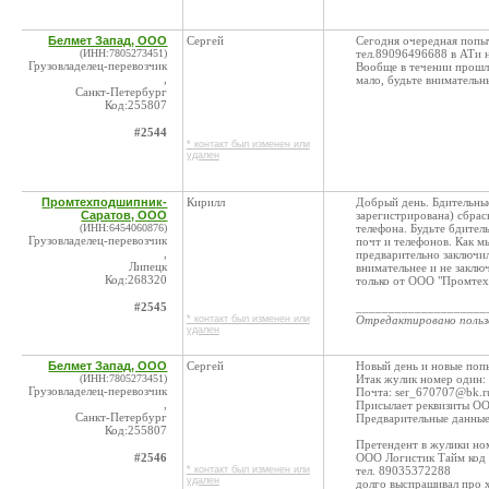
Белмет Запад, ООО
Сергей
Сегодня очередная попыт
(ИНН:7805273451)
тел.89096496688 в АТи н
Грузовладелец-перевозчик
Вообще в течении прошло
,
мало, будьте внимательн
Санкт-Петербург
Код:255807
#2544
* контакт был изменен или
удален
Промтехподшипник-
Кирилл
Добрый день. Бдительные
Саратов, ООО
зарегистрирована) сбра
(ИНН:6454060876)
телефона. Будьте бдитель
Грузовладелец-перевозчик
почт и телефонов. Как м
,
предварительно заключил
Липецк
внимательнее и не заклю
Код:268320
только от ООО "Промтех
#2545
____________________
* контакт был изменен или
Отредактировано поль
удален
Белмет Запад, ООО
Сергей
Новый день и новые попы
(ИНН:7805273451)
Итак жулик номер один:
Грузовладелец-перевозчик
Почта: ser_670707@bk.r
,
Присылает реквизиты 
Санкт-Петербург
Предварительные данные 
Код:255807
Претендент в жулики но
#2546
ООО Логистик Тайм код 
* контакт был изменен или
тел. 89035372288
удален
долго выспрашивал про х