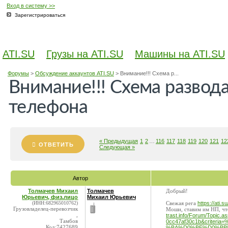
Вход в систему >>
Зарегистрироваться
ATI.SU
Грузы на ATI.SU
Машины на ATI.SU
Форумы
>
Обсуждение аккаунтов ATI.SU
>
Внимание!!! Схема р...
Внимание!!! Схема развод
телефона
« Предыдущая
1
2
…
116
117
118
119
120
121
12
ОТВЕТИТЬ
Следующая »
Автор
Толмачев Михаил
Толмачев
Добрый!
Юрьевич, физ.лицо
Михаил Юрьевич
(ИНН:682965010762)
Свежая рега
https://ati.s
Грузовладелец-перевозчик
Моши, ставим им НП, чт
,
trast.info/Forum/Topic.
Тамбов
0cc47af30c1b&crit
Код:7427689
%BA%D0%BE%D0%BB%