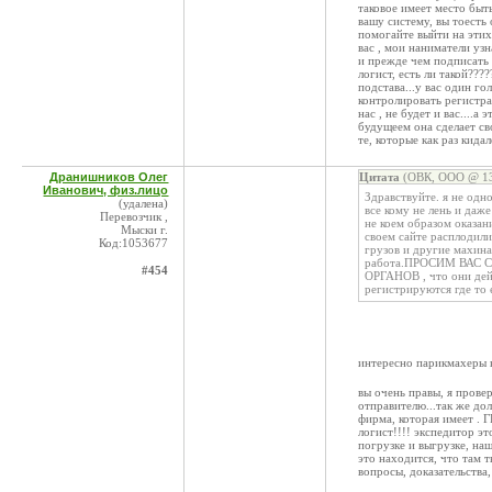
таковое имеет место быть
вашу систему, вы тоесть
помогайте выйти на этих 
вас , мои наниматели узн
и прежде чем подписать ,
логист, есть ли такой???
подстава...у вас один го
контролировать регистра
нас , не будет и вас....а
будущеем она сделает сво
те, которые как раз кида
Дранишников Олег
Цитата
(ОВК, ООО @ 13
Иванович, физ.лицо
Здравствуйте. я не одн
(удалена)
все кому не лень и даже
Перевозчик ,
не коем образом оказан
Мыски г.
своем сайте расплодил
Код:1053677
грузов и другие махина
работа.ПРОСИМ ВАС
#454
ОРГАНОВ , что они дейс
регистрируются где то 
интересно парикмахеры 
вы очень правы, я прове
отправителю...так же до
фирма, которая имеет . Г
логист!!!! экспедитор эт
погрузке и выгрузке, наш
это находится, что там т
вопросы, доказательства,