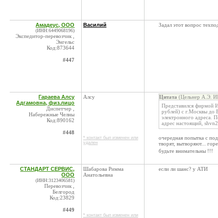
Амадеус, ООО
Василий
Задал этот вопрос техпо
(ИНН:6449068196)
Экспедитор-перевозчик ,
Энгельс
Код:873644
#447
Гараева Алсу
Алсу
Цитата
(Цельнер А.Э. И
Адгамовна, физ.лицо
Представился фирмой 
Диспетчер ,
рублей) с г.Москвы до 
Набережные Челны
электронного адреса. 
Код:890162
адрес настоящий, shvn2
#448
очередная попытка с под
* контакт был изменен или
удален
творят, вытворяют... го
будьте внимательны !!!
СТАНДАРТ СЕРВИС,
Шабарова Римма
если ли шанс? у АТИ
ООО
Анатольевна
(ИНН:3123406581)
Перевозчик ,
Белгород
Код:23829
#449
* контакт был изменен или