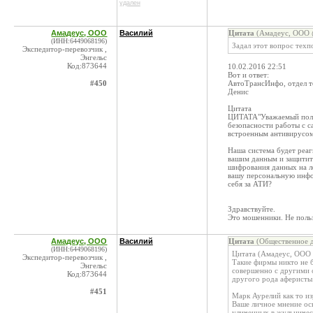
удален
Амадеус, ООО
Василий
Цитата
(Амадеус, ООО @
(ИНН:6449068196)
Задал этот вопрос техп
Экспедитор-перевозчик ,
Энгельс
Код:873644
10.02.2016 22:51
Вот и ответ:
#450
АвтоТрансИнфо, отдел 
Денис
Цитата
ЦИТАТА"Уважаемый польз
безопасности работы с с
встроенным антивирусом
Наша система будет реа
вашим данным и защитит
шифрования данных на л
вашу персональную инфо
себя за АТИ?
Здравствуйте.
Это мошенники. Не поль
Амадеус, ООО
Василий
Цитата
(Общественное д
(ИНН:6449068196)
Цитата (Амадеус, ООО 
Экспедитор-перевозчик ,
Такие фирмы никто не б
Энгельс
совершенно с другими 
Код:873644
другого рода аферисты.
#451
Марк Аурелий как то из
Ваше личное мнение ос
уличенных в жульничес