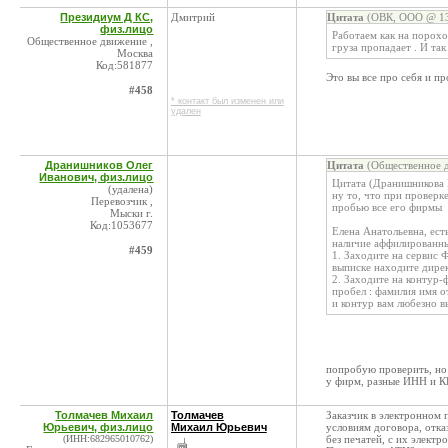
Президиум Д КС,
Дмитрий
Цитата
(ОВК, ООО @ 13
физ.лицо
Работаем как на порохо
Общественное движение ,
груза пропадает . И так
Москва
Код:581877
Это вы все про себя и пр
#458
* контакт был изменен или
удален
Дранишников Олег
Цитата
(Общественное д
Иванович, физ.лицо
Цитата (Дранишникова 
(удалена)
ну то, что при проверк
Перевозчик ,
пробью все его фирмы
Мыски г.
Код:1053677
Елена Анатольевна, есть
наличие аффилированных
#459
1. Заходите на сервис 
выписке находите дире
2. Заходите на контур-
пробел : фамилия имя о
и контур вам любезно в
попробую проверить, но 
у фирм, разные ИНН и К
Толмачев Михаил
Толмачев
Заказчик в электронном 
Юрьевич, физ.лицо
Михаил Юрьевич
условиям договора, отка
(ИНН:682965010762)
без печатей, с их электр