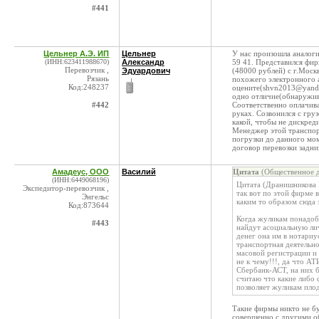
#441
Цельнер А.Э. ИП
Цельнер
У нас произошла аналоги
(ИНН:623411988670)
Александр
59 41. Представился фи
Перевозчик ,
Эдуардович
(48000 рублей) с г.Моск
Рязань
похожего электронного 
Код:248237
оцените(shvn2013@yandex
одно отличие(обнаружива
#442
Соответственно оплачива
руках. Созвонился с гру
какой, чтобы не дискред
Менеджер этой транспорт
погрузки до данного мом
договор перевозки задним
Амадеус, ООО
Василий
Цитата
(Общественное д
(ИНН:6449068196)
Цитата (Дранишникова 
Экспедитор-перевозчик ,
так вот по этой фирме в
Энгельс
каким то образом сюда 
Код:873644
Когда жуликам понадоби
#443
найдут асоциальную ли
денег она им в нотари
транспортная деятельно
масовой регистрации и т
не к чему!!!, да что А
Сбербанк-АСТ, на них б
считаю что какие либо 
позволяет жуликам плод
Такие фирмы никто не бу
совершенно с другими о