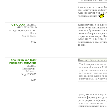
Я же не сказал, что их 
это "остаточный эффект" 
АТИ кто хочет, тот и рег
предположениях?
ОВК, ООО
(удалена)
Здравствуйте. я не одно
(ИНН:5835106013)
все кому не лень и даже 
Экспедитор-перевозчик ,
не коем образом оказани
Пенза
своем сайте расплодили 
Код:1647363
и другие махинации. Они
ВАС СОБРАТЬ СО ВСЕХ
#452
действительно имеют пра
то еще.
Дранишников Олег
Цитата
(Общественное д
Иванович, физ.лицо
Так было раньше, когда
(удалена)
последний путь на АТИ,
Перевозчик ,
учредитель светился в 
Мыски г.
все больше наивных люд
Код:1053677
или свежую куплю-прода
регят фирмы на чистую 
#453
ну то, что при проверке
все его фирмы, у вас дол
регистрируются фирмы , 
водители, должны пусть 
изменился аккаунт, верне