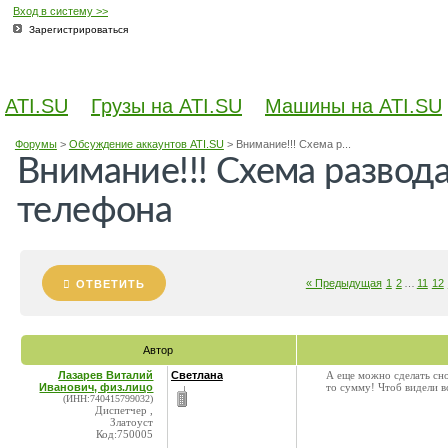
Вход в систему >>
Зарегистрироваться
ATI.SU
Грузы на ATI.SU
Машины на ATI.SU
Форумы
>
Обсуждение аккаунтов ATI.SU
>
Внимание!!! Схема р...
Внимание!!! Схема развод
телефона
« Предыдущая
1
2
…
11
12
ОТВЕТИТЬ
Автор
Лазарев Виталий
Светлана
А еще можно сделать сно
Иванович, физ.лицо
то сумму! Чтоб видели 
(ИНН:740415799032)
Диспетчер ,
Златоуст
Код:750005