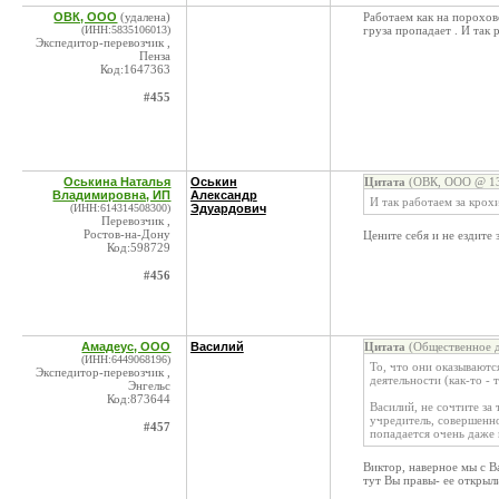
ОВК, ООО
(удалена)
Работаем как на порохов
(ИНН:5835106013)
груза пропадает . И так 
Экспедитор-перевозчик ,
Пенза
Код:1647363
#455
Оськина Наталья
Оськин
Цитата
(ОВК, ООО @ 13
Владимировна, ИП
Александр
И так работаем за крох
(ИНН:614314508300)
Эдуардович
Перевозчик ,
Ростов-на-Дону
Цените себя и не ездите 
Код:598729
#456
Амадеус, ООО
Василий
Цитата
(Общественное д
(ИНН:6449068196)
То, что они оказываютс
Экспедитор-перевозчик ,
деятельности (как-то - 
Энгельс
Код:873644
Василий, не сочтите за 
учредитель, совершенно
#457
попадается очень даже
Виктор, наверное мы с Ва
тут Вы правы- ее открыл