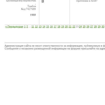
Грузовладелец-перевозчик
Претензии в АТИ?
,
Тамбов
Код:7427689
#460
« Предыдущая
1
2
…
11
12
13
14
15
16
17
18
19
20
21
22
23
24
25
26
27
28
29
30
Администрация сайта не несет ответственности за информацию, публикуемую в ф
Сообщения о незаконно размещенной информации на форуме присылайте на адр