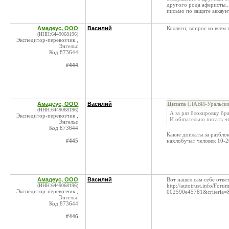
другого рода аферисты..
письмо по защите аккаун
Амадеус, ООО
Василий
Коллеги, вопрос ко всем
(ИНН:6449068196)
Экспедитор-перевозчик ,
Энгельс
Код:873644
#444
Амадеус, ООО
Василий
Цитата
(ЛАВИ-Уральские
(ИНН:6449068196)
А за раз блокировку бр
Экспедитор-перевозчик ,
И обязательно писать ч
Энгельс
Код:873644
Какие доплаты за разбло
#445
нахлобучат человек 10-2
Амадеус, ООО
Василий
Вот нашел сам себе ответ
(ИНН:6449068196)
http://autotrust.info/Fo
Экспедитор-перевозчик ,
002590e45781&criteria=
Энгельс
Код:873644
#446