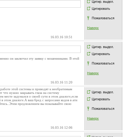
Цитир. выдел.
Цитировать
Пожаловаться
Наверх
16.03.16 10:51
Цитир. выдел.
Цитировать
 именно он заключил эту заявку с мошенниками. В этой
Пожаловаться
Наверх
16.03.16 11:20
в работе этой системы и приводят к необратимым
Цитир. выдел.
т что нужно закрывать глаза на систему
 месте задумался о своей сути в этом диалоге,если
Цитировать
в этом диалоге.А ваш бред с запросами кодов в ати
ойтись..Этим предложением вы показывайте свою
Пожаловаться
Наверх
16.03.16 12:06