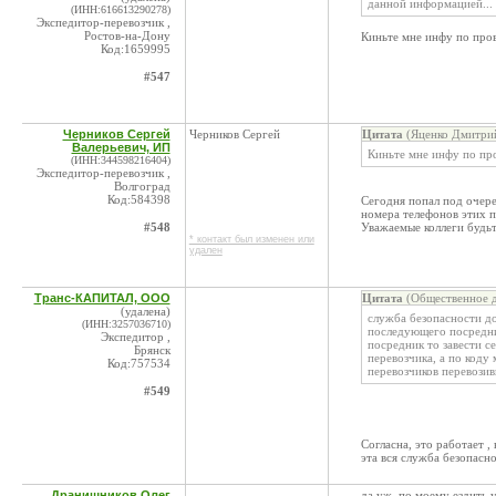
данной информацией...
(ИНН:616613290278)
Экспедитор-перевозчик ,
Ростов-на-Дону
Киньте мне инфу по про
Код:1659995
#547
Черников Сергей
Черников Сергей
Цитата
(Яценко Дмитрий
Валерьевич, ИП
Киньте мне инфу по пр
(ИНН:344598216404)
Экспедитор-перевозчик ,
Волгоград
Код:584398
Сегодня попал под очеред
номера телефонов этих п
#548
Уважаемые коллеги будьт
* контакт был изменен или
удален
Транс-КАПИТАЛ, ООО
Цитата
(Общественное д
(удалена)
служба безопасности до
(ИНН:3257036710)
последующего посредник
Экспедитор ,
посредник то завести 
Брянск
перевозчика, а по коду
Код:757534
перевозчиков перевозив
#549
Согласна, это работает 
эта вся служба безопасно
Дранишников Олег
да уж, по моему ездить 