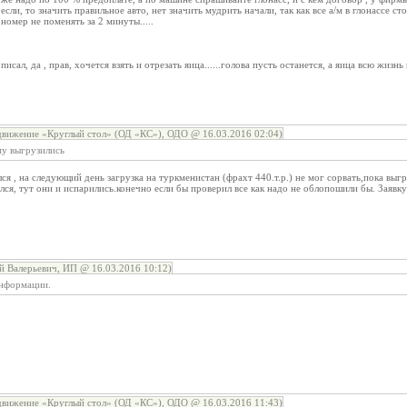
 если, то значить правильное авто, нет значить мудрить начали, так как все а/м в глонассе ст
номер не поменять за 2 минуты.....
писал, да , прав, хочется взять и отрезать яица......голова пусть останется, а яица всю жиз
вижение «Круглый стол» (ОД «КС»), ОДО @ 16.03.2016 02:04)
му выгрузились
 , на следующий день загрузка на туркменистан (фрахт 440.т.р.) не мог сорвать,пока выгру
зился, тут они и испарились.конечно если бы проверил все как надо не облопошили бы. Заяв
й Валерьевич, ИП @ 16.03.2016 10:12)
информации.
вижение «Круглый стол» (ОД «КС»), ОДО @ 16.03.2016 11:43)