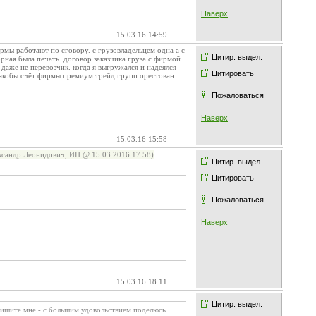
Наверх
15.03.16 14:59
ы работают по сговору. с грузовладельцем одна а с
Цитир. выдел.
орная была печать. договор заказчика груза с фирмой
аже не перевозчик. когда я выгружался и надеялся
Цитировать
т якобы счёт фирмы премиум трейд групп орестован.
Пожаловаться
Наверх
15.03.16 15:58
сандр Леонидович, ИП @ 15.03.2016 17:58)
Цитир. выдел.
Цитировать
Пожаловаться
Наверх
15.03.16 18:11
Цитир. выдел.
пишите мне - с большим удовольствием поделюсь