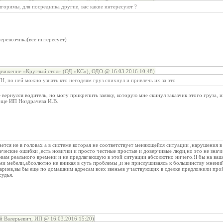
лгоримы, для посредника другие, вас какие интересуют ?
перевозчика(все интересует)
вижение «Круглый стол» (ОД «КС»), ОДО @ 16.03.2016 10:48)
, по ней можно узнать кто негодяям груз спихнул и привлечь их за это
е вернулся водитель, но могу прикрепить заявку, которую мне скинул заказчик этого груза,
лице ИП Ноздрачева И.В.
ется не в головах а в системе которая не соответствует меняющейся ситуации ,нарушения 
еческие ошибки ,есть новички и просто честные простые и доверчивые люди,но это не значи
ам реального времени и не предлагающую в этой ситуации абсолютно ничего.Я бы на вашем
ми мебели,абсолютно не вникая в суть проблемы ,и не прислушиваясь к большинству мнений 
тариев,вы бы еще по домашним адресам всех звеньев участвующих в сделке предложили пр
судья.
й Валерьевич, ИП @ 16.03.2016 15:20)