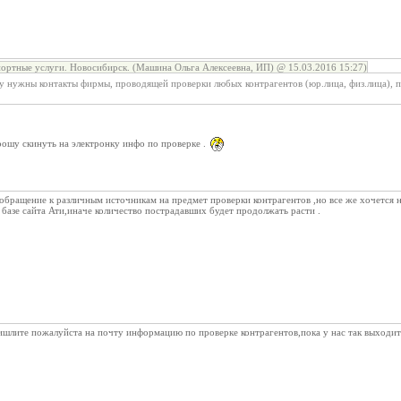
ортные услуги. Новосибирск. (Машина Ольга Алексеевна, ИП) @ 15.03.2016 15:27)
му нужны контакты фирмы, проводящей проверки любых контрагентов (юр.лица, физ.лица), 
ошу скинуть на электронку инфо по проверке .
обращение к различным источникам на предмет проверки контрагентов ,но все же хочется 
 базе сайта Ати,иначе количество пострадавших будет продолжать расти .
ишлите пожалуйста на почту информацию по проверке контрагентов,пока у нас так выходи