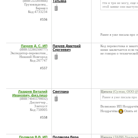
(ИНН:2222810666)
Татьяна
ттн и трн не могу, еще
Грузовладелец ,
этой заявке они выступ
Барнаул
Код:4733234
#556
Ранее я уже писала про 
Пачуев Д. С. ИП
Пачуев Дмитрий
Код перевозчика и заказч
(ИНН:522802500777)
Сергеевич
ними заключается если т
Экспедитор-перевозчик ,
не говорю о технической
Нижний Новгород
Код:267747
#557
Лазарев Виталий
Светлана
Цитата
(Султан, ООО @ 
Иванович, физ.лицо
Ранее я уже писала про
(ИНН:740415799032)
Диспетчер ,
Златоуст
Возможно ИП Ноздрачёва 
Код:750005
Ноздрачёва
Опять её 
#558
Поляков В.В. ИП
Полякова Вера
Цитата
(ЛАВИ-Уральские