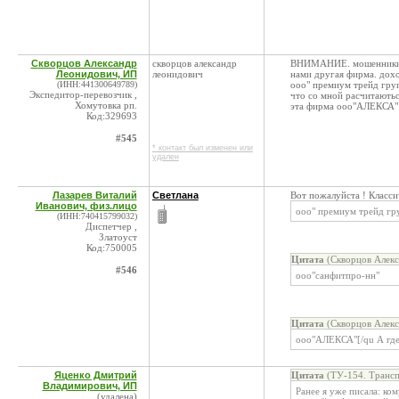
Скворцов Александр
скворцов александр
ВНИМАНИЕ. мошенники в 
Леонидович, ИП
леонидович
нами другая фирма. доход
(ИНН:441300649789)
ооо" премиум трейд груп
Экспедитор-перевозчик ,
что со мной расчитаютьс
Хомутовка рп.
эта фирма ооо"АЛЕКСА" 
Код:329693
#545
* контакт был изменен или
удален
Лазарев Виталий
Светлана
Вот пожалуйста ! Класси
Иванович, физ.лицо
ооо" премиум трейд гр
(ИНН:740415799032)
Диспетчер ,
Златоуст
Код:750005
Цитата
(Скворцов Алекс
#546
ооо"санфитпро-нн"
Цитата
(Скворцов Алекс
ооо"АЛЕКСА"[/qu А где
Яценко Дмитрий
Цитата
(ТУ-154. Трансп
Владимирович, ИП
Ранее я уже писала: ко
(удалена)