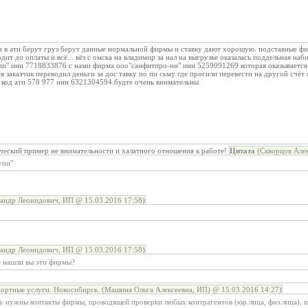
ати берут груз берут данные нормальной фирмы и ставку дают хорошую. подставные фирм
ит до оплаты и всё... вёз с омска на владимир за нал на выгрузке оказалась поддельная наб
п" инн 7718833876 с нами фирма ооо"санфитпро-нн" инн 5259091269 которая оказывается д
я заказчик переводил деньги за дос тавку по пи сьму где просили перевести на другой счё
код ати 578 977 инн 6321304594.будте очень внимательны
ческий пример не внимательности и халатного отношения к работе!
Цитата
(Скворцов Алек
упп"
андр Леонидович, ИП @ 15.03.2016 17:58)
андр Леонидович, ИП @ 15.03.2016 17:58)
 нашли вы эти фирмы?
ортные услуги. Новосибирск. (Машина Ольга Алексеевна, ИП) @ 15.03.2016 14:27)
му нужны контакты фирмы, проводящей проверки любых контрагентов (юр.лица, физ.лица), 