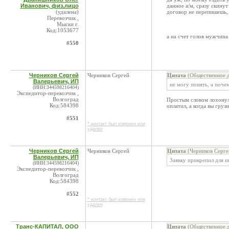
Иванович, физ.лицо
данное а/м, сразу скинут
(удалена)
договор не перепишешь, 
Перевозчик ,
Мыски г.
Код:1053677
а на счет голов мужчина 
#550
Черников Сергей
Черников Сергей
Цитата
(Общественное д
Валерьевич, ИП
не могу понять, а поче
(ИНН:344598216404)
Экспедитор-перевозчик ,
Волгоград
Простым словом лохонулся
Код:584398
оплатил, а когда вы гру
#551
* контакт был изменен или
удален
Черников Сергей
Черников Сергей
Цитата
(Черников Серге
Валерьевич, ИП
Заявку прикрепил для 
(ИНН:344598216404)
Экспедитор-перевозчик ,
Волгоград
Код:584398
#552
* контакт был изменен или
удален
Транс-КАПИТАЛ, ООО
Цитата
(Общественное д