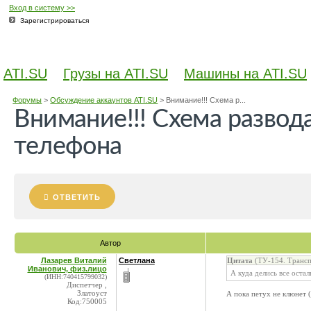
Вход в систему >>
Зарегистрироваться
ATI.SU
Грузы на ATI.SU
Машины на ATI.SU
Форумы
>
Обсуждение аккаунтов ATI.SU
>
Внимание!!! Схема р...
Внимание!!! Схема развод
телефона
ОТВЕТИТЬ
Автор
Лазарев Виталий
Светлана
Цитата
(ТУ-154. Трансп
Иванович, физ.лицо
А куда делись все оста
(ИНН:740415799032)
Диспетчер ,
Златоуст
А пока петух не клюнет (
Код:750005