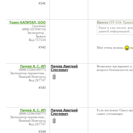
#541
Транс-КАПИТАЛ, ООО
Цитата
(ТУ-154. Трансп
(удалена)
Ранее я уже писала: ко
(ИНН:3257036710)
данной информацией...
Экспедитор ,
Брянск
Код:757534
#542
Мне очень нужны.
пр
Пачуев Д. С. ИП
Пачуев Дмитрий
Возможно как вариант и 
(ИНН:522802500777)
Сергеевич
вопросе безопасности на
Экспедитор-перевозчик ,
Нижний Новгород
Код:267747
#543
Пачуев Д. С. ИП
Пачуев Дмитрий
Если несложно Ольга пр
(ИНН:522802500777)
Сергеевич
самих утопающих.
Экспедитор-перевозчик ,
Нижний Новгород
Код:267747
#544