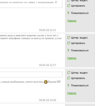
Цитир. выдел.
, именно он заключил эту заявку с мошенниками. В
Цитировать
Пожаловаться
Наверх
16.03.16 12:11
ивать коды и выяснять вовремя сделки у всех кто с
Цитир. выдел.
исывают штрафные санкции за выход на прямую ,я уже
Цитировать
Пожаловаться
Наверх
16.03.16 12:17
Цитир. выдел.
Цитировать
ь хитрые комбинации, плетет косички,
Бедная ИП
Пожаловаться
Наверх
16.03.16 13:45