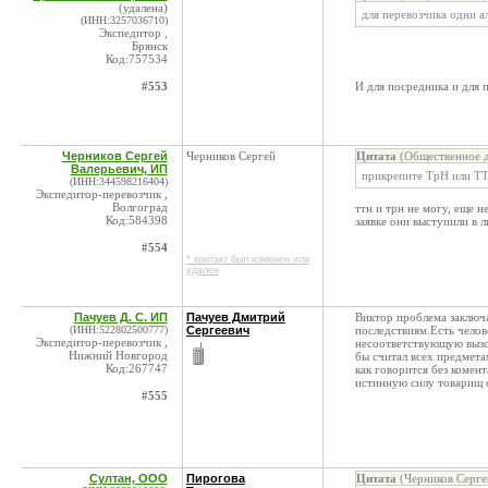
(удалена)
для перевозчика одни а
(ИНН:3257036710)
Экспедитор ,
Брянск
Код:757534
#553
И для посредника и для 
Черников Сергей
Черников Сергей
Цитата
(Общественное д
Валерьевич, ИП
прикрепите ТрН или ТТН
(ИНН:344598216404)
Экспедитор-перевозчик ,
Волгоград
ттн и трн не могу, еще н
Код:584398
заявке они выступили в 
#554
* контакт был изменен или
удален
Пачуев Д. С. ИП
Пачуев Дмитрий
Виктор проблема заключа
(ИНН:522802500777)
Сергеевич
последствиям.Есть челов
Экспедитор-перевозчик ,
несоответствующую вызов
Нижний Новгород
бы считал всех предмета
Код:267747
как говорится без комен
истинную силу товарищ 
#555
Султан, ООО
Пирогова
Цитата
(Черников Серге