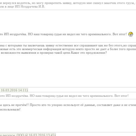
 не вернулся водитель, но могу прикрепить заявку, которую мне скинул заказчик этого груза
или в лице ИП Ноздрачева И.В.
это ИП ноздрачёва. НО наш товарищ судья ни видел ни чего криминального. Вот итог!
ика с которыми ты заключаешь заявку естественно все спрашивают как же без этого,но спраш
аковые есть это коммерческая информация которую некто просто не дает а более того проп
 возможности выявления и проверки такой цепи.Какое это предложение?
16.03.2016 14:11)
 это ИП ноздрачёва. НО наш товарищ судья ни видел ни чего криминального. Вот итог!
здесь не причём!! Просто кто то упорно использует её данные, составляет даже и не очен
использовали!
 ресурсы, ООО @ 16.03.2016 13:45)