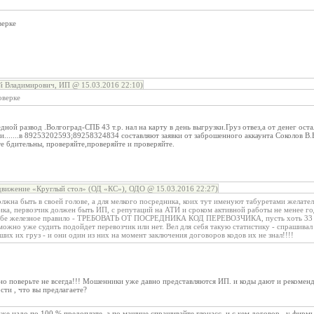
верке
 Владимирович, ИП @ 15.03.2016 22:10)
оверке
ной развод .Волгоград-СПБ 43 т.р. нал на карту в день выгрузки.Груз отвез,а от денег ост
и.......в 89253202593;89258324834 составляют заявки от заброшенного аккаунта Соколов В.
е бдительны, проверяйте,проверяйте и проверяйте.
вижение «Круглый стол» (ОД «КС»), ОДО @ 15.03.2016 22:27)
лжна быть в своей голове, а для мелкого посредника, коих тут именуют табуретами желател
а, первозчик должен быть ИП, с репутаций на АТИ и сроком активной работы не менее года
себе железное правило - ТРЕБОВАТЬ ОТ ПОСРЕДНИКА КОД ПЕРЕВОЗЧИКА, пусть хоть 33 по
 можно уже судить подойдет перевозчик или нет. Вел для себя такую статистику - спрашивал
ших их груз - и они один из них на момент заключения договоров кодов их не знал!!!!
, но поверьте не всегда!!! Мошенники уже давно представляются ИП. и коды дают и рекоменд
сти , что вы предлагаете?
уже надо по 100 % предоплате, а по машине спрашивайте глонасс, и с кем договор , у фирм