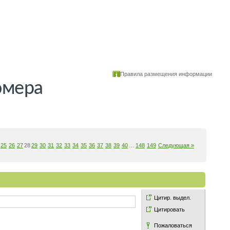
Правила размещения информации
омера
25
26
27
28
29
30
31
32
33
34
35
36
37
38
39
40
…
148
149
Следующая »
Цитир. выдел.
Цитировать
Пожаловаться