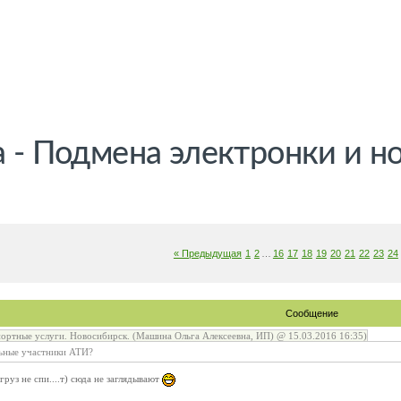
а - Подмена электронки и н
« Предыдущая
1
2
…
16
17
18
19
20
21
22
23
24
Сообщение
ортные услуги. Новосибирск. (Машина Ольга Алексеевна, ИП) @ 15.03.2016 16:35)
льные участники АТИ?
груз не спи....т) сюда не заглядывают