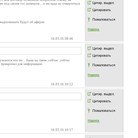
Цитир. выдел.
оят под своим гос.номером....и ни куда не отвертеться.
Цитировать
Пожаловаться
нь надпоминать будут об аферах
Наверх
16.03.16 08:46
Цитир. выдел.
Цитировать
жается эти пи... были на связи ,сейчас ,сейчас
ку прикрепил для информации.
Пожаловаться
Наверх
16.03.16 10:12
Цитир. выдел.
Цитировать
Пожаловаться
Наверх
16.03.16 10:17