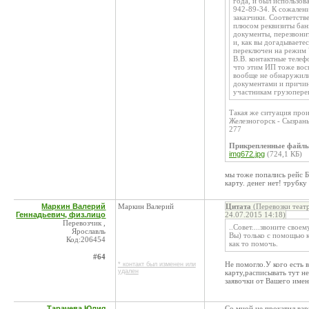
года, и был использов
942-89-34. К сожален
заказчики. Соответст
плюсом реквизиты банк
документы, перезвони
и, как вы догадываете
переключен на режим 
В.В. контактные телеф
что этим ИП тоже вос
вообще не обнаружили
документами и причин
участникам грузопере
Такая же ситуация прои
Железногорск - Сызрань
277
Прикрепленные файл
img672.jpg
(724,1 КБ)
мы тоже попались рейс 
карту. денег нет! трубку
Маркин Валерий
Маркин Валерий
Цитата
(Перевозки теат
Геннадьевич, физ.лицо
24.07.2015 14:18)
Перевозчик ,
..Совет....звоните свое
Ярославль
Вы) только с помощью 
Код:206454
как то помочь.
#64
Не помогло.У кого есть 
* контакт был изменен или
удален
карту,расписывать тут н
заявочки от Вашего име
Тарачева Юлия
Со мной не прокатил вар