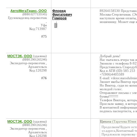
АвтоМегаТранс, ООО
Флорид
89264158530 Представил
(ИНН:0277133145)
Фаугатович
Москва-Стерлитамак. (Эт
Грузовладелец-перевозчик
Гумеров
наступило время оплаты,
,
мошеннику. Может еще кт
Уфа
Код:713987
#75
МОСТЭК, ООО
(удалена)
Добрый день!
(ИНН:2901265246)
Нас пытались вчера так 
Экспедитор-перевозчик ,
Звонили с телефона 8-92
Архангельск
Представились Стародуб
Код:120298
Код в АТИ (ID) 585 253
+7(906)4405589
#76
E-mail: viktor.starodubts
Звонит якобы Виктор пре
Но Виктор, судя по копи
молодой голос.
Отправляют письма с элек
буквы!!!!!!!!
Телефон Виктора, которы
Прислали заявку, в кото
В контактной информаци
подпись паспортиста, а 
МОСТЭК, ООО
(удалена)
Цитата
(Тарачева Юлия 
(ИНН:2901265246)
Продолжим!Будьте ост
Экспедитор-перевозчик ,
эл.адреса,Контактный т
Архангельск
Предложили перевозку 
Код:120298