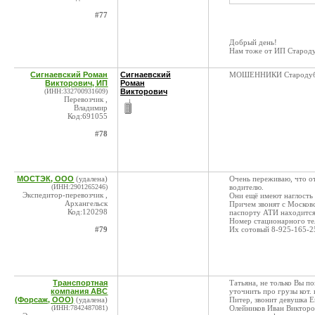
#77
Добрый день!
Нам тоже от ИП Староду
Сигнаевский Роман
Сигнаевский
МОШЕННИКИ Стародубце
Викторович, ИП
Роман
(ИНН:332700931609)
Викторович
Перевозчик ,
Владимир
Код:691055
#78
МОСТЭК, ООО
(удалена)
Очень переживаю, что о
(ИНН:2901265246)
водителю.
Экспедитор-перевозчик ,
Они ещё имеют наглость 
Архангельск
Причем звонят с Москов
Код:120298
паспорту АТИ находится
Номер стационарного тел
#79
Их сотовый 8-925-165-2
Транспортная
Татьяна, не только Вы по
компания АВС
уточнить про грузы кот. 
(Форсаж, ООО)
(удалена)
Питер, звонит девушка Е
(ИНН:7842487081)
Олейников Иван Викторов