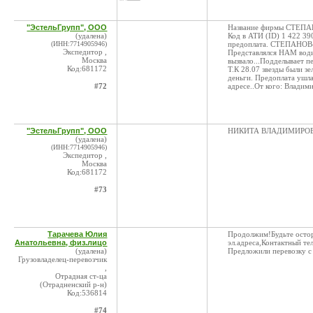
"ЭстельГрупп", ООО
Название фирмы СТЕПА
(удалена)
Код в АТИ (ID) 1 422 39
(ИНН:7714905946)
предоплата. СТЕПАНОВ-К
Экспедитор ,
Представлялся НАМ води
Москва
вызвало...Подделывает п
Код:681172
Т.К 28.07 звезды были з
деньги. Предоплата ушла
#72
адресе..От кого: Владим
"ЭстельГрупп", ООО
НИКИТА ВЛАДИМИРОВИЧ 
(удалена)
(ИНН:7714905946)
Экспедитор ,
Москва
Код:681172
#73
Тарачева Юлия
Продолжим!Будьте осто
Анатольевна, физ.лицо
эл.адреса,Контактный те
(удалена)
Предложили перевозку с 
Грузовладелец-перевозчик
,
Отрадная ст-ца
(Отрадненский р-н)
Код:536814
#74