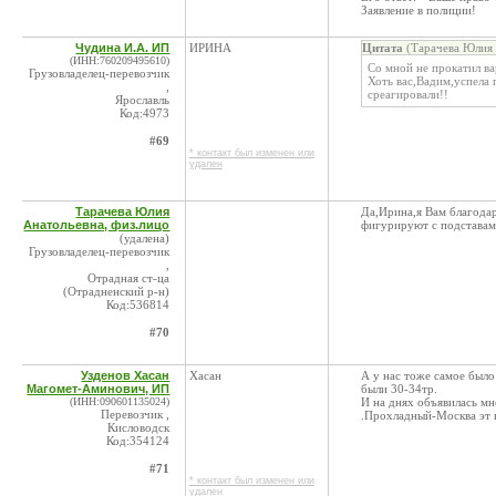
Заявление в полиции!
Чудина И.А. ИП
ИРИНА
Цитата
(Тарачева Юлия 
(ИНН:760209495610)
Со мной не прокатил ва
Грузовладелец-перевозчик
Хоть вас,Вадим,успела
,
среагировали!!
Ярославль
Код:4973
#69
* контакт был изменен или
удален
Тарачева Юлия
Да,Ирина,я Вам благодар
Анатольевна, физ.лицо
фигурируют с подставам
(удалена)
Грузовладелец-перевозчик
,
Отрадная ст-ца
(Отрадненский р-н)
Код:536814
#70
Узденов Хасан
Хасан
А у нас тоже самое было 
Магомет-Аминович, ИП
были 30-34тр.
(ИНН:090601135024)
И на днях объявилась мн
Перевозчик ,
.Прохладный-Москва эт в
Кисловодск
Код:354124
#71
* контакт был изменен или
удален