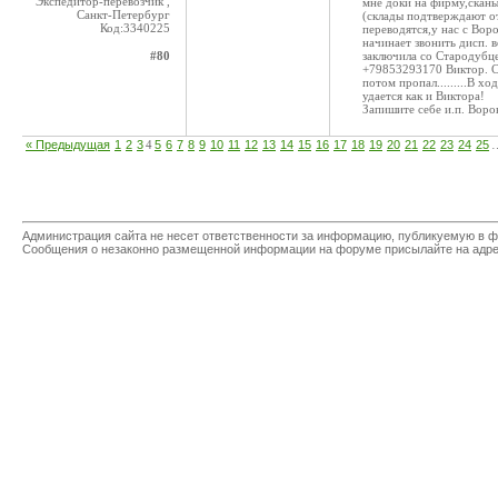
Экспедитор-перевозчик ,
мне доки на фирму,сканы 
Санкт-Петербург
(склады подтверждают отг
Код:3340225
переводятся,у нас с Вор
начинает звонить дисп. в
#80
заключила со Стародубце
+79853293170 Виктор. Сн
потом пропал.........В 
удается как и Виктора!
Запишите себе и.п. Во
« Предыдущая
1
2
3
4
5
6
7
8
9
10
11
12
13
14
15
16
17
18
19
20
21
22
23
24
25
Администрация сайта не несет ответственности за информацию, публикуемую в ф
Сообщения о незаконно размещенной информации на форуме присылайте на адр