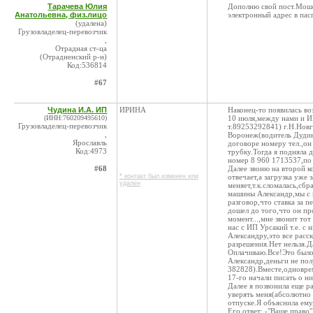
Тарачева Юлия
Дополню свой пост.Моше
Анатольевна, физ.лицо
электронный адрес в пас
(удалена)
Грузовладелец-перевозчик
,
Отрадная ст-ца
(Отрадненский р-н)
Код:536814
#67
Чудина И.А. ИП
ИРИНА
Наконец-то появилась в
(ИНН:760209495610)
10 июля,между нами и И
Грузовладелец-перевозчик
т.89253292841) г.Н.Нов
,
Воронеж(водитель Дудин 
Ярославль
договоре номеру тел.,он
Код:4973
трубку.Тогда я подняла 
номер 8 960 1713537,по 
#68
Далее звоню на второй к
* контакт был изменен или
отвечает,а загрузка уже
удален
меняет,т.к.сломалась,сб
машины Александр,мы с н
разговор,что ставка за 
дошел до того,что он пр
момент...,мне звонит тот
нас с ИП Урсакий т.е. с 
Александру,это все расс
разрешения.Нет нельзя.Д
Оплачиваю.Все!Это было
Александр,деньги не по
382828).Вместе,одновре
17-го начали писать о ни
Далее я позвонила еще р
уверять меня(абсолютно с
отпуске.Я объяснила ему
Его ответ: -"Ваше право"