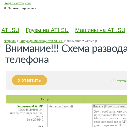
Вход в систему >>
Зарегистрироваться
ATI.SU
Грузы на ATI.SU
Машины на ATI.SU
Форумы
>
Обсуждение аккаунтов ATI.SU
>
Внимание!!! Схема р...
Внимание!!! Схема развод
телефона
« Предыду
ОТВЕТИТЬ
Автор
Хохлова М.А. ИП
Журанов Евгений
Цитата
(Прочухан Андре
(ИНН:461103863144)
Хочу сообщить, что сто
Экспедитор-перевозчик ,
представился Василием 
Курск
Магнитогорск на 05 ию
Код:276640
сообщил свой код в АТИ
удостоверения и СТС. 
#61