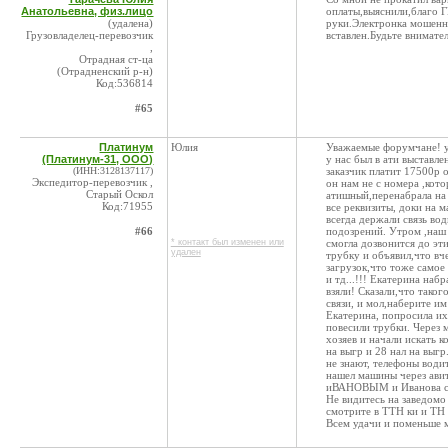
Анатольевна, физ.лицо
оплаты,выяснили,благо Г
(удалена)
руки.Электронка мошенни
Грузовладелец-перевозчик
вставлен.Будьте внимате
,
Отрадная ст-ца
(Отрадненский р-н)
Код:536814
#65
Платинум
Юлия
Уважаемые форумчане! у 
(Платинум-31, ООО)
у нас был в ати выставл
(ИНН:3128137117)
заказчик платит 17500р 
Экспедитор-перевозчик ,
он нам не с номера ,кот
Старый Оскол
атишный,перенабрала на 
Код:71955
все реквизиты, доки на 
всегда держали связь во
#66
подозрений. Утром ,наш 
* контакт был изменен или
смогла дозвонится до эти
удален
трубку и объявил,что вче
загрузок,что тоже самое
и тд...!!! Екатерина наб
взяли! Сказали,что тако
связи, и мол,наберите им
Екатерина, попросила их
повесили трубки. Через 
хозяев и начали искать к
на выгр и 28 нал на выг
не знают, телефоны води
нашел машины через авит
иВАНОВЫМ и Иванова с п
Не видитесь на заведомо
смотрите в ТТН ки и ТН 
Всем удачи и поменьше 