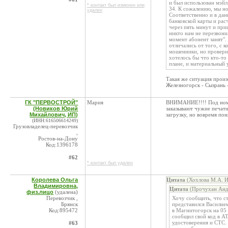
и был использован мэйл
* контакт был изменен или
34. К сожалению, мы но
удален
Соответственно и в да
банковской карты и рас
через пять минут и при
никто нам не перезвон
момент абонент занят".
отличались от того, с 
мошенники, но провери
хотелось бы что кто-т
плане, и материальный 
Такая же ситуация произ
Железногорск - Сызрань 
ГК "ПЕРВОСТРОЙ"
Мария
ВНИМАНИЕ!!!! Под номе
(Новиков Юрий
заказывают чужие печати
Михайлович, ИП)
загрузку, но вовремя пон
(ИНН:616506614249)
Грузовладелец-перевозчик
,
Ростов-на-Дону
Код:1396178
#62
* контакт был удален
Королева Ольга
Цитата
(Хохлова М.А. И
Владимировна,
Цитата
(Прочухан Андр
физ.лицо
(удалена)
Перевозчик ,
Хочу сообщить, что ст
Брянск
представился Василием
Код:895472
в Магнитогорск на 05
сообщил свой код в АТ
удостоверения и СТС.
#63