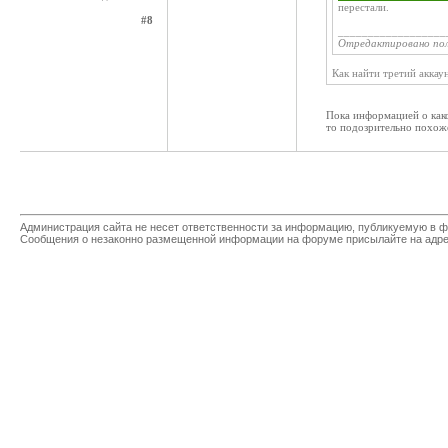
перестали.
#8
__________________
Отредактировано по
Как найти третий аккау
Пока информацией о како
то подозрительно похоже
Администрация сайта не несет ответственности за информацию, публикуемую в ф
Сообщения о незаконно размещенной информации на форуме присылайте на адр