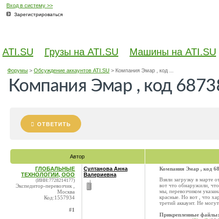
Вход в систему >>
Зарегистрироваться
ATI.SU
Грузы на ATI.SU
Машины на ATI.SU
Форумы
>
Обсуждение аккаунтов ATI.SU
>
Компания Эмар , код ...
Компания Эмар , код 687
ОТВЕТИТЬ
Автор
ГЛОБАЛЬНЫЕ
Султанова Анна
Компания Эмар , код 6
ТЕХНОЛОГИИ, ООО
Валериевна
Взяли загрузку в марте 
(ИНН:7728214177)
вот что обнаружили, что
Экспедитор-перевозчик ,
мы, перевозчиком указа
Москва
красные. Но вот , что ха
Код:1557934
третий аккаунт. Не могут
#1
Прикрепленные файлы