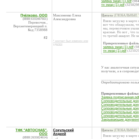
заявка эмар (1).pdf
(984
тн эмар (1).pdf
(325029
Пчёлково, ООО
Максименко Елена
Цитата
(ГЛОБАЛЬНЫЕ Т
(ИНН:6102067661)
Александровна
Взяли загрузку в марте
Перевозчик ,
вот что обнаружили, чт
Верхнетемерницкий п.
мы, перевозчиком указ
Код:7358988
красные. Но вот , что х
то третий аккаунт. Не м
#2
* контакт был изменен или
Прикрепленные файл
удален
заявка эмар (1).pdf
(98
тн эмар (1).pdf
(32502
У нас аналогичная ситуа
получили, а в сопровод
____________________
Отредактировано поль
Прикрепленные файлы
Заявка подписанная.pd
Сопроводительные док
Сопроводительные док
Сопроводительные док
Сопроводительные док
Сопроводительные док
Закрывающие документ
ТФК "АВТОСНАБ",
Сокульский
Цитата
(ГЛОБАЛЬНЫЕ Т
ООО
Андрей
Взяли загрузку в марте
(ИНН:2635824614)