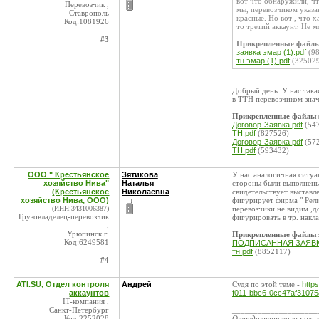
вот что обнаружили, чт
Перевозчик ,
мы, перевозчиком указ
Ставрополь
красные. Но вот , что х
Код:1081926
то третий аккаунт. Не м
#3
Прикрепленные файл
заявка эмар (1).pdf
(98
тн эмар (1).pdf
(32502
Добрый день. У нас така
в ТТН перевозчиком зна
Прикрепленные файлы
Договор-Заявка.pdf
(54
ТН.pdf
(827526)
Договор-Заявка.pdf
(57
ТН.pdf
(593432)
ООО " Крестьянское
Зятикова
У нас аналогичная ситуац
хозяйство Нива"
Наталья
стороны были выполнены.
(Крестьянское
Николаевна
свидетельствует выставл
хозяйство Нива, ООО)
фигурирует фирма " Рел
(ИНН:3431006387)
перевозчики не видим ,д
Грузовладелец-перевозчик
фигурировать в тр. накла
,
Урюпинск г.
Прикрепленные файлы
Код:6249581
ПОДПИСАННАЯ ЗАЯВКА
тн.pdf
(8852117)
#4
ATI.SU, Отдел контроля
Андрей
Судя по этой теме -
http
аккаунтов
f011-bbc6-0cc47af3107
IT-компания ,
Санкт-Петербург
____________________
Код:2252028
Отредактировано поль