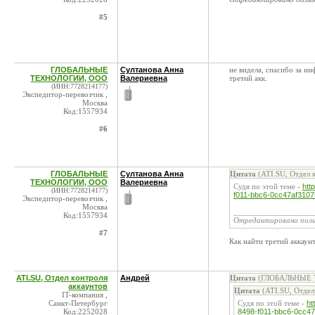
#5
ГЛОБАЛЬНЫЕ
Султанова Анна
не видела, спасибо за ин
ТЕХНОЛОГИИ, ООО
Валериевна
третий акк.
(ИНН:7728214177)
Экспедитор-перевозчик ,
Москва
Код:1557934
#6
ГЛОБАЛЬНЫЕ
Султанова Анна
Цитата
(ATI.SU, Отдел к
ТЕХНОЛОГИИ, ООО
Валериевна
Судя по этой теме -
htt
(ИНН:7728214177)
f011-bbc6-0cc47af310
Экспедитор-перевозчик ,
Москва
___________________
Код:1557934
Отредактировано пол
#7
Как найти третий аккаун
ATI.SU, Отдел контроля
Андрей
Цитата
(ГЛОБАЛЬНЫЕ Т
аккаунтов
Цитата
(ATI.SU, Отдел
IT-компания ,
Санкт-Петербург
Судя по этой теме -
ht
Код:2252028
8498-f011-bbc6-0cc4