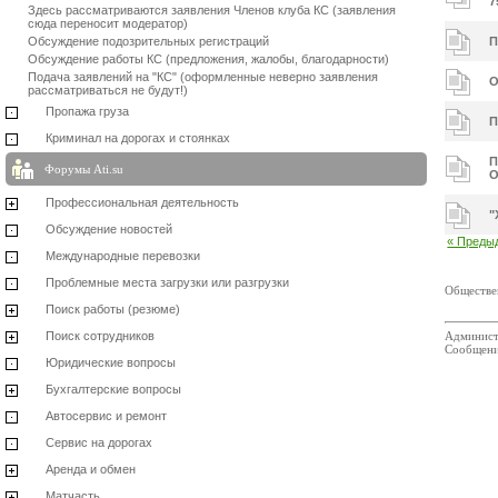
7
Здесь рассматриваются заявления Членов клуба КС (заявления
сюда переносит модератор)
Обсуждение подозрительных регистраций
П
Обсуждение работы КС (предложения, жалобы, благодарности)
Подача заявлений на "КС" (оформленные неверно заявления
О
рассматриваться не будут!)
Пропажа груза
П
Криминал на дорогах и стоянках
П
Форумы Ati.su
Профессиональная деятельность
"
Обсуждение новостей
« Преды
Международные перевозки
Проблемные места загрузки или разгрузки
Обществе
Поиск работы (резюме)
Поиск сотрудников
Админист
Сообщени
Юридические вопросы
Бухгалтерские вопросы
Автосервис и ремонт
Сервис на дорогах
Аренда и обмен
Матчасть