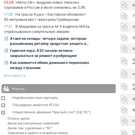
К
Т
Л
О
К
Ш
и
п
К
д
Форумы
Недобросовестные партнеры
(
Обсуждение аккаунтов ATI.SU
В
Общественное движение "Круглый стол" (ОД "КС")
Оплаты архив
Г
Архив рассмотренных заявлений
Архив тем, удаленных с "КС"
С
Заявления в работе (служебная папка)