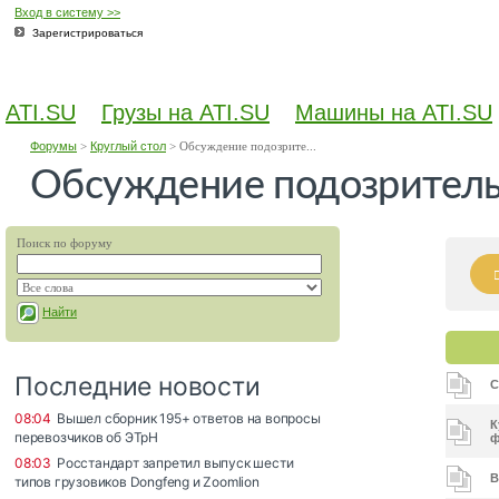
Вход в систему >>
Зарегистрироваться
ATI.SU
Грузы на ATI.SU
Машины на ATI.SU
Форумы
>
Круглый стол
>
Обсуждение подозрите...
Обсуждение подозритель
Поиск по форуму
Найти
С
К
ф
В