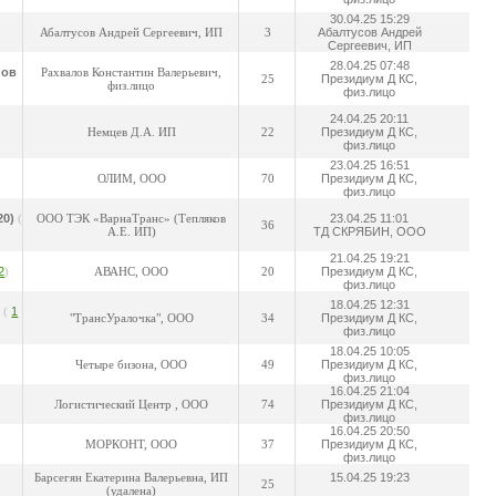
30.04.25 15:29
Абалтусов Андрей Сергеевич, ИП
3
Абалтусов Андрей
Сергеевич, ИП
28.04.25 07:48
нов
Рахвалов Константин Валерьевич,
25
Президиум Д КС,
физ.лицо
физ.лицо
24.04.25 20:11
Немцев Д.А. ИП
22
Президиум Д КС,
физ.лицо
23.04.25 16:51
ОЛИМ, ООО
70
Президиум Д КС,
физ.лицо
20)
(
ООО ТЭК «ВарнаТранс» (Тепляков
23.04.25 11:01
36
А.Е. ИП)
ТД СКРЯБИН, ООО
21.04.25 19:21
2
)
АВАНС, ООО
20
Президиум Д КС,
физ.лицо
18.04.25 12:31
)
(
1
"ТрансУралочка", ООО
34
Президиум Д КС,
физ.лицо
18.04.25 10:05
Четыре бизона, ООО
49
Президиум Д КС,
физ.лицо
16.04.25 21:04
Логистический Центр , ООО
74
Президиум Д КС,
физ.лицо
16.04.25 20:50
МОРКОНТ, ООО
37
Президиум Д КС,
физ.лицо
Барсегян Екатерина Валерьевна, ИП
15.04.25 19:23
25
(удалена)