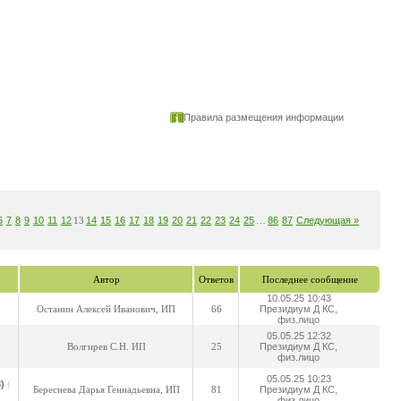
Правила размещения информации
6
7
8
9
10
11
12
13
14
15
16
17
18
19
20
21
22
23
24
25
…
86
87
Следующая »
Автор
Ответов
Последнее сообщение
10.05.25 10:43
Останин Алексей Иванович, ИП
66
Президиум Д КС,
физ.лицо
05.05.25 12:32
Волгирев С.Н. ИП
25
Президиум Д КС,
физ.лицо
05.05.25 10:23
)
(
Береснева Дарья Геннадьевна, ИП
81
Президиум Д КС,
физ.лицо