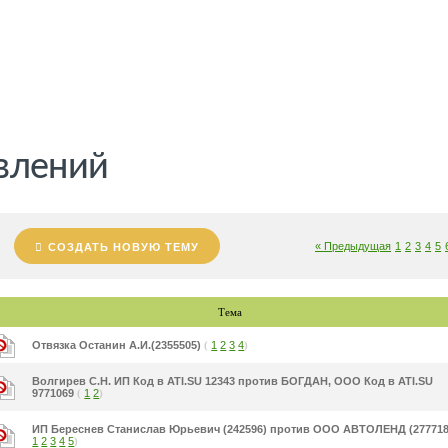
влений
« Предыдущая
1
2
3
4
5
СОЗДАТЬ НОВУЮ ТЕМУ
Тема
Отвязка Останин А.И.(2355505)
(
1
2
3
4
)
Волгирев С.Н. ИП Код в ATI.SU 12343 против БОГДАН, ООО Код в ATI.SU
9771069
(
1
2
)
ИП Береснев Станислав Юрьевич (242596) против ООО АВТОЛЕНД (277718
1
2
3
4
5
)