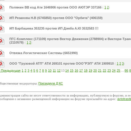
Полянин ВВ код Ати 1646906 против ООО АЮТЭР 337166
(
1
2
)
ИП Резанова Н.В (6745850) против ООО "Орбита" (406159)
ИП Барбашева 353235 против ИП Дзюба А.Ю 3532583 !!!
ПГС-Комплекс (171109) против Вектор Движения (2788904) и Виктори-Тран
(2110578)
(
1
2
)
Отвязка Логистические Системы (6651990)
ООО "Грузовой АТП" АТИ 269101 против ООО"РЭП" АТИ 1909910
(
1
2
3
)
« Предыдущая
1
2
3
4
5
6
7
8
9
10
11
12
13
14
15
16
17
18
19
20
21
22
23
24
25
…
86
бщественные модераторы:
Президиум Д КС
дминистрация сайта не несет ответственности за информацию, публикуемую в форуме, и ее
ообщения о незаконно размещенной информации на форуме присылайте на адрес:
avtotras