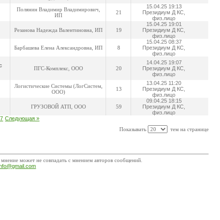
15.04.25 19:13
Полянин Владимир Владимирович,
21
Президиум Д КС,
ИП
физ.лицо
15.04.25 19:01
Резанова Надежда Валентиновна, ИП
19
Президиум Д КС,
физ.лицо
15.04.25 08:37
Барбашева Елена Александровна, ИП
8
Президиум Д КС,
физ.лицо
14.04.25 19:07
с
ПГС-Комплекс, ООО
20
Президиум Д КС,
физ.лицо
13.04.25 11:20
Логистические Системы (ЛогСистем,
13
Президиум Д КС,
ООО)
физ.лицо
09.04.25 18:15
ГРУЗОВОЙ АТП, ООО
59
Президиум Д КС,
физ.лицо
87
Следующая »
Показывать
тем на странице
 мнение может не совпадать с мнением авторов сообщений.
tinfo@gmail.com