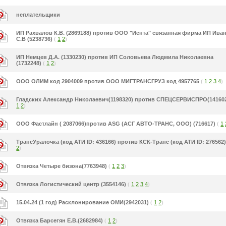
неплательщики
ИП Рахвалов К.В. (2869188) против ООО "Иента" связанная фирма ИП Ива
С.В (5238736)
(
1
2
)
ИП Немцев Д.А. (1330230) против ИП Соловьева Людмила Николаевна
(1732248)
(
1
2
)
ООО ОЛИМ код 2904009 против ООО МИГТРАНСГРУЗ код 4957765
(
1
2
3
4
)
Гладских Александр Николаевич(1198320) против СПЕЦСЕРВИСПРО(14160
1
2
)
ООО Фастлайн ( 2087066)против ASG (АСГ АВТО-ТРАНС, ООО) (716617)
(
1
ТрансУралочка (код АТИ ID: 436166) против КСК-Транс (код АТИ ID: 276562
2
)
Отвязка Четыре бизона(7763948)
(
1
2
3
)
Отвязка Логистический центр (3554146)
(
1
2
3
4
)
15.04.24 (1 год) Расклонирование ОМИ(2942031)
(
1
2
)
Отвязка Барсегян Е.В.(2682984)
(
1
2
)