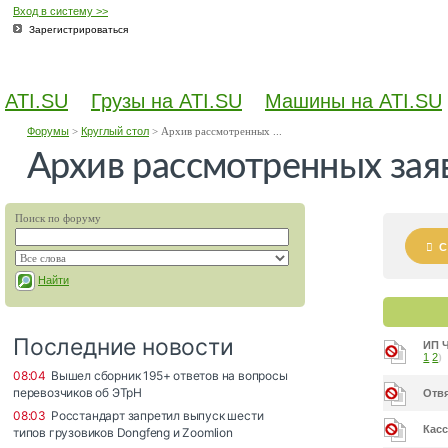
Вход в систему >>
Зарегистрироваться
ATI.SU
Грузы на ATI.SU
Машины на ATI.SU
Форумы
>
Круглый стол
>
Архив рассмотренных ...
Архив рассмотренных зая
Поиск по форуму
С
Найти
ИП Ч
1
2
)
Отвя
Кас