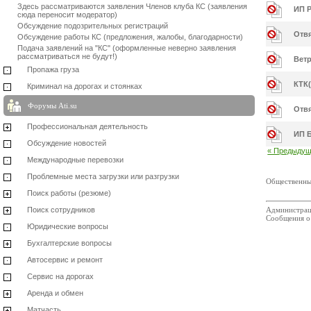
Здесь рассматриваются заявления Членов клуба КС (заявления
ИП Р
сюда переносит модератор)
Обсуждение подозрительных регистраций
Отвя
Обсуждение работы КС (предложения, жалобы, благодарности)
Подача заявлений на "КС" (оформленные неверно заявления
рассматриваться не будут!)
Ветр
Пропажа груза
КТК
Криминал на дорогах и стоянках
Форумы Ati.su
Отв
Профессиональная деятельность
ИП Б
Обсуждение новостей
« Предыду
Международные перевозки
Проблемные места загрузки или разгрузки
Общественны
Поиск работы (резюме)
Поиск сотрудников
Администраци
Сообщения о
Юридические вопросы
Бухгалтерские вопросы
Автосервис и ремонт
Сервис на дорогах
Аренда и обмен
Матчасть