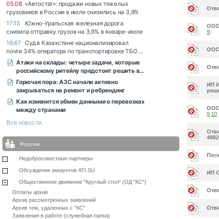
Отвя
ООО
9
)
ООО
Отв
ИП И
реше
ООО 
9
10
Отв
4882
Форумы
Поск
Недобросовестные партнеры
Обсуждение аккаунтов ATI.SU
ИП 
Общественное движение "Круглый стол" (ОД "КС")
Отв
Оплаты архив
Архив рассмотренных заявлений
Архив тем, удаленных с "КС"
Отвя
Заявления в работе (служебная папка)