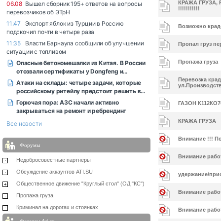
КРАЖА ГРУЗА,
!!!!!!!!!!!
Возможно крад
Пропал груз пе
Пропажа груза
Перевозка краде
ул.Производст
ГАЗОН К112КО76
КРАЖА ГРУЗА
Внимание !!! По
Форумы
Внимание рабо
Недобросовестные партнеры
Обсуждение аккаунтов ATI.SU
удержание/при
Общественное движение "Круглый стол" (ОД "КС")
Внимание работ
Пропажа груза
Криминал на дорогах и стоянках
Внимание работ