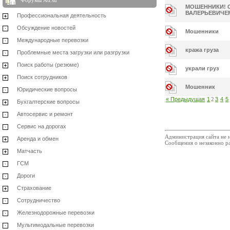
Форумы Ati.su
МОШЕННИКИ! О
ВАЛЕРЬЕВИЧЕМ 
Профессиональная деятельность
Обсуждение новостей
Мошенники
Международные перевозки
кража груза
Проблемные места загрузки или разгрузки
Поиск работы (резюме)
украли груз
Поиск сотрудников
Мошенник
Юридические вопросы
« Предыдущая
1
2
3
4
5
Бухгалтерские вопросы
Автосервис и ремонт
Сервис на дорогах
Администрация сайта не н
Аренда и обмен
Сообщения о незаконно р
Матчасть
ГСМ
Дороги
Страхование
Сотрудничество
Железнодорожные перевозки
Мультимодальные перевозки