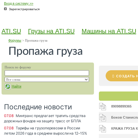
Вход в систему >>
Зарегистрироваться
ATI.SU
Грузы на ATI.SU
Машины на ATI.SU
Форумы
>
Пропажа груза
Пропажа груза
Поиск по форуму
СОЗДАТЬ 
Найти
89098899365
Боков Станисла
КРАЖА ГРУЗА 