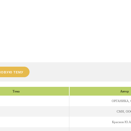
НОВУЮ ТЕМУ
Тема
Автор
ОРГАНИКА,
СМН, ОО
Краснов Ю.А