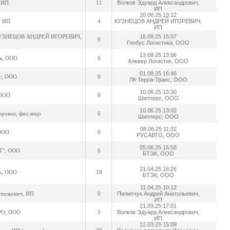
 ИП
11
Волков Эдуард Александрович,
ИП
20.08.25 13:12
. ИП
4
КУЗНЕЦОВ АНДРЕЙ ИГОРЕВИЧ,
ИП
 (КУЗНЕЦОВ АНДРЕЙ ИГОРЕВИЧ,
18.08.25 15:07
9
Глобус Логистика, ООО
13.08.25 13:06
ик, ООО
0
Клевер Логистик, ООО
01.08.25 16:46
с, ООО
0
ЛК Терра-Транс, ООО
10.06.25 13:30
 ООО
8
Шипперс, ООО
10.06.25 13:02
ровна, физ.лицо
6
Шипперс, ООО
08.06.25 11:32
ООО
0
РУСАВТО, ООО
05.06.25 15:58
Т", ООО
6
БТЭК, ООО
21.04.25 18:26
к, ООО
18
БТЭК, ООО
11.04.25 10:12
тольевич, ИП
0
Пилипчук Андрей Анатольевич,
ИП
21.03.25 17:01
О, ООО
5
Волков Эдуард Александрович,
ИП
12.03.25 15:09