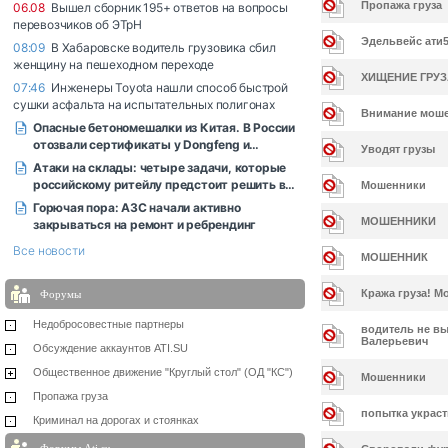
Пропажа груза
Эдельвейс ати5
ХИЩЕНИЕ ГРУЗ
Внимание моше
Уводят грузы
Мошенники
МОШЕННИКИ
МОШЕННИК
Кража груза! М
Форумы
Недобросовестные партнеры
водитель не вы
Валерьевич
Обсуждение аккаунтов ATI.SU
Общественное движение "Круглый стол" (ОД "КС")
Мошенники
Пропажа груза
попытка украст
Криминал на дорогах и стоянках