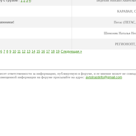
у с грузом
(
1
2
3
4
)
Ведёхин Михаил Анатольев
КАРАВАН, 
шенники!
Пегас (ПЕГАС
Шимоняк Наталья Не
РЕГИОНОПТ,
6
7
8
9
10
11
12
13
14
15
16
17
18
19
Следующая »
есет ответственности за информацию, публикуемую в форуме, и ее мнение может не совпа
азмещенной информации на форуме присылайте на адрес:
avtotrastinfo@gmail.com