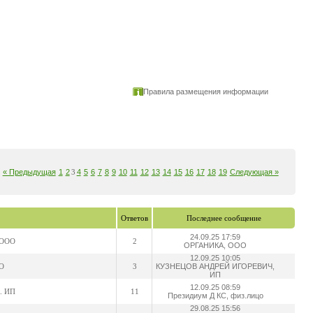
Правила размещения информации
« Предыдущая
1
2
3
4
5
6
7
8
9
10
11
12
13
14
15
16
17
18
19
Следующая »
Ответов
Последнее сообщение
24.09.25 17:59
 ООО
2
ОРГАНИКА, ООО
12.09.25 10:05
О
3
КУЗНЕЦОВ АНДРЕЙ ИГОРЕВИЧ,
ИП
12.09.25 08:59
. ИП
11
Президиум Д КС, физ.лицо
29.08.25 15:56