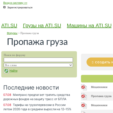
Вход в систему >>
Зарегистрироваться
ATI.SU
Грузы на ATI.SU
Машины на ATI.SU
Форумы
>
Пропажа груза
Пропажа груза
Поиск по форуму
СОЗДАТЬ 
Найти
Мошенники
Пропажа груза
Мошенники