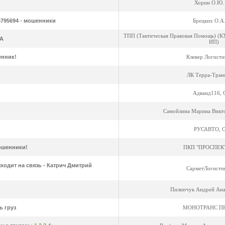
Хорин О.Ю.
795694 - мошенники
Брецких О.А
ТПП (Тактическая Правовая Помощь)
А
ИП)
нник!
Клевер Логист
ЛК Терра-Тран
Адванд116,
Самойлина Марина Викто
РУСАВТО, 
ошенники!
ПКП "ПРОСПЕК
ходит на связь - Катрич Дмитрий
СарметЛогисти
Пилипчук Андрей Ана
ь груз
МОНОТРАНС ПР