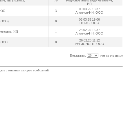
ич, ИП (удалена)
70
Родионов александр Иванович,
ИП
09.03.25 13:37
ООО
3
Аполлон-НН, ООО
03.03.25 19:06
, ООО)
0
ПЕГАС, ООО
28.02.25 16:37
стеровна, ИП
1
Аполлон-НН, ООО
26.02.25 11:12
 ООО
0
РЕГИОНОПТ, ООО
Показывать
тем на странице
дать с мнением авторов сообщений.