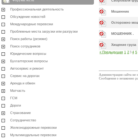
Форумы Ati.su
Своровали фур
Профессиональная деятельность
Мошенник
Обсуждение новостей
Осторожно мо
Международные перевозки
Проблемные места загрузки или разгрузки
МОШЕННИК .
Поиск работы (резюме)
Хищение груза
Поиск сотрудников
« Предыдущая
1
2
3
4
5
Юридические вопросы
Бухгалтерские вопросы
Автосервис и ремонт
Администрация сайта не н
Сервис на дорогах
Сообщения о незаконно р
Аренда и обмен
Матчасть
ГСМ
Дороги
Страхование
Сотрудничество
Железнодорожные перевозки
Мультимодальные перевозки