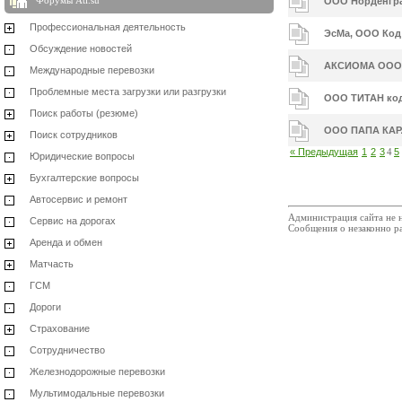
Форумы Ati.su
ООО Норденгра
Профессиональная деятельность
ЭсМа, ООО Код 
Обсуждение новостей
АКСИОМА ООО(Э
Международные перевозки
Проблемные места загрузки или разгрузки
ООО ТИТАН код
Поиск работы (резюме)
ООО ПАПА КАРЛ
Поиск сотрудников
« Предыдущая
1
2
3
4
5
Юридические вопросы
Бухгалтерские вопросы
Автосервис и ремонт
Администрация сайта не н
Сервис на дорогах
Сообщения о незаконно р
Аренда и обмен
Матчасть
ГСМ
Дороги
Страхование
Сотрудничество
Железнодорожные перевозки
Мультимодальные перевозки