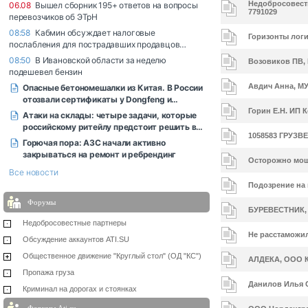
Недобросовест
7791029
Горизонты логи
Возовиков ПВ, 
Авдич Анна, МУ
Горин Е.Н. ИП К
1058583 ГРУЗВ
Осторожно мош
Подозрение на
Форумы
БУРЕВЕСТНИК, 
Недобросовестные партнеры
Не расстаможил
Обсуждение аккаунтов ATI.SU
Общественное движение "Круглый стол" (ОД "КС")
АЛДЕКА, ООО Ко
Пропажа груза
Данилов Илья С
Криминал на дорогах и стоянках