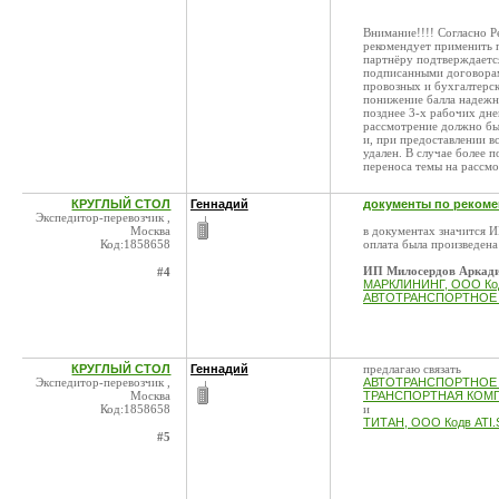
Внимание!!!! Согласно Р
рекомендует применить п
партнёру подтверждаетс
подписанными договорам
провозных и бухгалтерс
понижение балла надежно
позднее 3-х рабочих дне
рассмотрение должно бы
и, при предоставлении 
удален. В случае более 
переноса темы на рассмо
КРУГЛЫЙ СТОЛ
Геннадий
документы по реком
Экспедитор-перевозчик ,
Москва
в документах значится
Код:1858658
оплата была произведен
ИП Милосердов Аркадий
#4
МАРКЛИНИНГ, ООО Кодв
АВТОТРАНСПОРТНОЕ ПР
КРУГЛЫЙ СТОЛ
Геннадий
предлагаю связать
Экспедитор-перевозчик ,
АВТОТРАНСПОРТНОЕ П
Москва
ТРАНСПОРТНАЯ КОМПА
Код:1858658
и
ТИТАН, ООО Кодв ATI.
#5