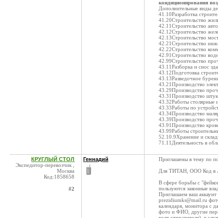
кондиционирования возд
Дополнительные виды де
41.10Разработка строит
41.20Строительство жил
42.11Строительство авт
42.12Строительство жел
42.13Строительство мос
42.21Строительство инж
42.22Строительство ком
42.91Строительство во
42.99Строительство про
43.11Разборка и снос зд
43.12Подготовка строит
43.13Разведочное бурен
43.21Производство эле
43.29Производство проч
43.31Производство штук
43.32Работы столярные 
43.33Работы по устройст
43.34Производство маля
43.39Производство проч
43.91Производство кров
43.99Работы строительн
52.10.9Хранение и скла
71.11Деятельность в обл
КРУГЛЫЙ СТОЛ
Геннадий
Приглашены в тему по п
Экспедитор-перевозчик ,
Москва
Для ТИТАН, ООО Код в 
Код:1858658
В сфере борьбы с "фейко
пользуются законные вла
#2
Приглашаем ваш аккаунт 
prezidiumks@mail.ru фот
календаря, монитора с д
фото и ФИО, другие пер
воля отправителя), в сл