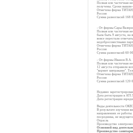
Полная или частичная не
получены. Сроки вышли-
Отмечена фирма ТИТАН,
Россия
Сумма разногласий 168 
- От фирмы Сары Валери
Полная или частичная н
была быть 9 августа, на 
вовсе перестали отвечат
недобросовестными пар
Отмечена фирма ТИТАН,
Россия
Сумма разногласий 60 0
- От фирмы Иванов В.А.
Полная или частичная не
12 августа отправили вс
"кормит завтраками". Те
Отмечена фирма ТИТАН,
Россия
Сумма разногласий 120 
Недавно зарегистриров
Дата регистрации в ATI.
Дата регистрации юридич
Виды деятельности ОКВЭ
В результате изучения в
направлениях ее работы
посредника, не ведущего
Отрасль
Производство электромо
Основной вид деятель
Производство санитарно