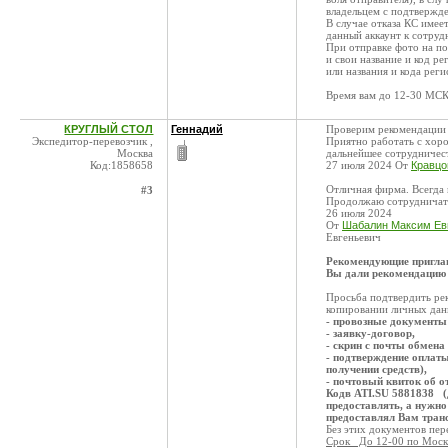
владельцем с подтвержд
В случае отказа КС имее
данный аккаунт к сотруд
При отправке фото на п
и свои название и код ре
или названия и кода рег
Время вам до 12-30 МСК
КРУГЛЫЙ СТОЛ
Геннадий
Проверим рекомендации
Экспедитор-перевозчик ,
Приятно работать с хоро
Москва
дальнейшее сотрудничест
Код:1858658
27 июля 2024 От
Кравцо
Отличная фирма. Всегда н
#3
Продолжаю сотрудничат
26 июля 2024
От
Шабалин Максим Евг
Евгеньевич
Рекомендующие приглаш
Вы дали рекомендацию
Просьба подтвердить ре
копировании личных дан
- провозные документы
- заявку-договор,
- скрин с почты обмена
- подтверждение оплат
получении средств),
- почтовый квиток об 
Кодв ATI.SU 5881838 (д
предоставлять, а нужн
предоставлял Вам тран
Без этих документов пер
Срок До 12-00 по Москв