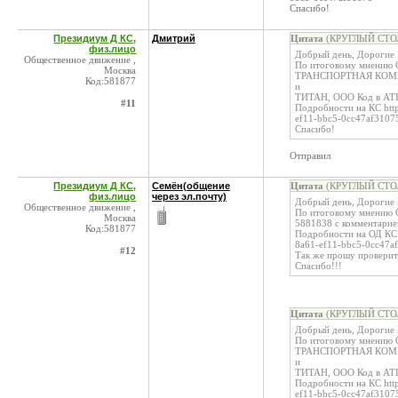
Спасибо!
Президиум Д КС,
Дмитрий
Цитата
(КРУГЛЫЙ СТОЛ 
физ.лицо
Добрый день, Дорогие
Общественное движение ,
По итоговому мнению 
Москва
ТРАНСПОРТНАЯ КОМПА
Код:581877
и
ТИТАН, ООО Код в ATI
#11
Подробности на КС http
ef11-bbc5-0cc47af3107
Спасибо!
Отправил
Президиум Д КС,
Семён(общение
Цитата
(КРУГЛЫЙ СТОЛ 
физ.лицо
через эл.почту)
Добрый день, Дорогие
Общественное движение ,
По итоговому мнению О
Москва
5881838 с комментарие
Код:581877
Подробности на ОД КС h
8a61-ef11-bbc5-0cc47a
#12
Так же прошу проверит
Спасибо!!!
Цитата
(КРУГЛЫЙ СТОЛ 
Добрый день, Дорогие
По итоговому мнению 
ТРАНСПОРТНАЯ КОМПА
и
ТИТАН, ООО Код в ATI
Подробности на КС http
ef11-bbc5-0cc47af3107