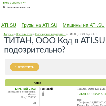
Вход в систему >>
Зарегистрироваться
ATI.SU
Грузы на ATI.SU
Машины на ATI.SU
Форумы
>
Круглый стол
>
Обсуждение подозрите...
>
ТИТАН, ООО Код в ATI...
ТИТАН, ООО Код в ATI.SU
подозрительно?
ОТВЕТИТЬ
Автор
КРУГЛЫЙ СТОЛ
Геннадий
ТИТАН, ООО Код в ATI
Экспедитор-перевозчик ,
ТИТАН, ООО Кодв ATI.
Москва
Код:1858658
НП:
- От фирмы"АДВАНС", О
#1
Казань, Республика Татар