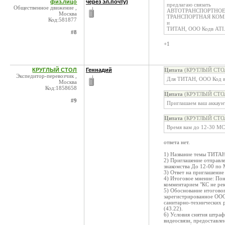
физ.лицо
через эл.почту)
предлагаю связать
Общественное движение ,
АВТОТРАНСПОРТНОЕ П
Москва
ТРАНСПОРТНАЯ КОМПА
Код:581877
и
ТИТАН, ООО Кодв ATI
#8
+1
КРУГЛЫЙ СТОЛ
Геннадий
Цитата
(КРУГЛЫЙ СТОЛ 
Экспедитор-перевозчик ,
Для ТИТАН, ООО Код в
Москва
Код:1858658
Цитата
(КРУГЛЫЙ СТОЛ 
#9
Приглашаем ваш аккаунт
Цитата
(КРУГЛЫЙ СТОЛ 
Время вам до 12-30 МС
ответа нет.
1) Название темы ТИТАН
2) Приглашение отправл
знакомства До 12-00 по 
3) Ответ на приглашение 
4) Итоговое мнение: По
комментарием "КС не ре
5) Обоснование итогово
зарегистрированное ООО
санитарно-технических 
(43.22).
6) Условия снятия штраф
видеосвязи, предоставле