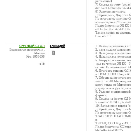
регламенте)
7) Ссылка на тему (серая
8a61-ef11-bbc5-0cc47af
8) Заполнение тикета
Добрый день, Дорогие 
По итоговому мнению ОД
комментарием "КС не рек
Подробности на ОД КС ht
ef11-bbc5-0cc47af31075
Так же прошу проверить
Спасибо!!!
КРУГЛЫЙ СТОЛ
Геннадий
1. Название заявления 
Экспедитор-перевозчик ,
2. дата подачи заявлени
Москва
3. Дата уведомления пол
Код:1858658
4. Дата начала голосован
5. Кворум по итогам гол
-кол-во членов ОД КС - З
#10
-кол-во Пользователей А
6. Итоговое мнение О
и ТИТАН, ООО Код в AT
7. Обоснование итогово
значится ИП Милосердов
карту также от Милосер
учредитель и руково
8. Условия снятия штраф
фирмах.
9. Ссылка на форум ОД КС 
forumid=1067&topicid=0
10. Заполнение тикета (
Добрый день, Дорогие 
По итоговому мнению О
ТРАНСПОРТНАЯ КОМПАН
и
ТИТАН, ООО Код в ATI.
Подробности на КС https:
bbc5-0cc47af31075