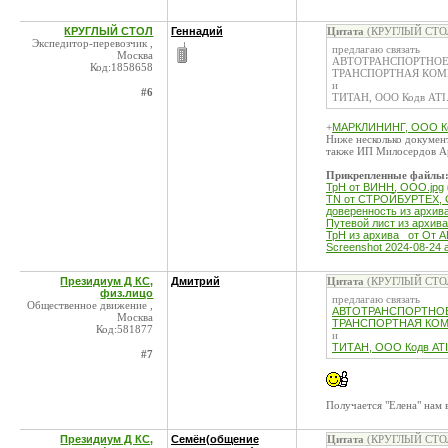
КРУГЛЫЙ СТОЛ
Геннадий
Цитата
(КРУГЛЫЙ СТОЛ 
Экспедитор-перевозчик ,
предлагаю связать
Москва
АВТОТРАНСПОРТНОЕ П
Код:1858658
ТРАНСПОРТНАЯ КОМПА
и
#6
ТИТАН, ООО Кодв ATI
+
МАРКЛИНИНГ, ООО Ко
Ниже несколько докуме
также ИП Милосердов А
Прикрепленные файлы
ТрН от ВИНН, ООО.jpg
TN от СТРОЙБУРТЕХ, 
доверенность из архив
Путевой лист из архив
ТрН из архива _от От
Screenshot 2024-08-24 a
Президиум Д КС,
Дмитрий
Цитата
(КРУГЛЫЙ СТОЛ 
физ.лицо
предлагаю связать
Общественное движение ,
АВТОТРАНСПОРТНОЕ 
Москва
ТРАНСПОРТНАЯ КОМП
Код:581877
и
ТИТАН, ООО Кодв ATI
#7
Получается "Елена" нам 
Президиум Д КС,
Семён(общение
Цитата
(КРУГЛЫЙ СТОЛ 